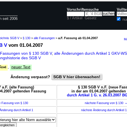
Vorschriftensuche
Vollt
§ / Artikel
Gesetz
n seit 2006
nu
zeichnis SGB V
>
§ 130
>
alle Fassungen
>
a.F. Fassung ab 01.04.2007
Ma
B V
vom 01.04.2007
 Fassungen von § 130 SGB V
,
alle Änderungen durch Artikel 1 GKV-
ngshistorie des SGB V
Text
,
neuer Text
Änderung verpasst?
SGB V hier überwachen!
 a.F. (alte Fassung)
§ 130 SGB V n.F. (neue Fas
04.2007 geltenden Fassung
in der am 01.04.2007 geltende
durch Artikel 1 G. v. 26.03.2007 BG
e Fassung von § 130
nächste Fassung von § 130
Änderung durch Artikel 1
nächste Änderung durch Artikel 