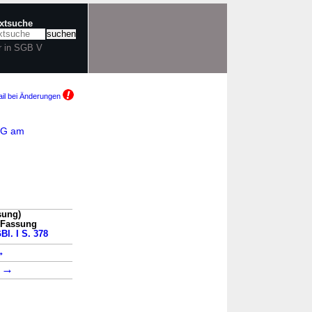
extsuche
r in SGB V
il bei Änderungen
WSG am
sung)
n Fassung
Bl. I S. 378
→
→
1