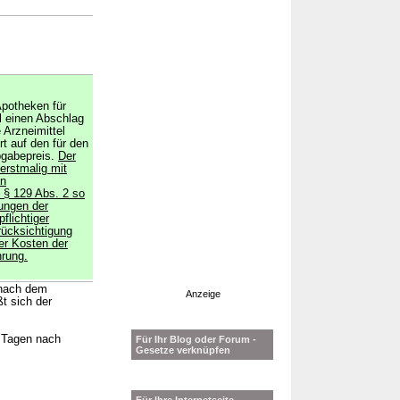
Apotheken für
el einen Abschlag
e Arzneimittel
t auf den für den
bgabepreis.
Der
erstmalig mit
en
h § 129 Abs. 2 so
ungen der
flichtiger
erücksichtigung
er Kosten der
hrung.
g nach dem
Anzeige
t sich der
 Tagen nach
Für Ihr Blog oder Forum -
Gesetze verknüpfen