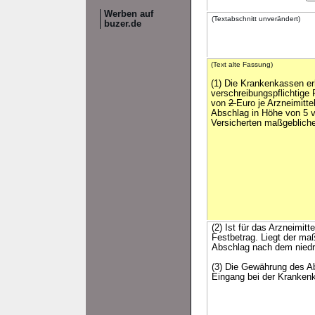
Werben auf
(Textabschnitt unverändert)
buzer.de
(Text alte Fassung)
(1) Die Krankenkassen er
verschreibungspflichtige 
von
2
Euro je Arzneimittel
Abschlag in Höhe von 5 v
Versicherten maßgebliche
(2) Ist für das Arzneimit
Festbetrag. Liegt der ma
Abschlag nach dem niedr
(3) Die Gewährung des A
Eingang bei der Krankenk