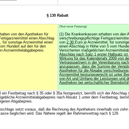
§ 130 Rabatt
(Text neue Fassung)
halten von den Apotheken für
(1) Die Krankenkassen erhalten von den 
Fertigarzneimittel einen Abschlag
verschreibungspflichtige Fertigarzneimitt
, für sonstige Arzneimittel einen
von
2,30
Euro je Arzneimittel, für sonstig
om Hundert auf den für den
einen Abschlag in Höhe von 5 vom Hunder
n Arzneimittelabgabepreis.
Versicherten maßgeblichen Arzneimittela
Abschlag nach Satz 1 erster Halbsatz ist 
Wirkung für das Kalenderjahr 2009 von d
Vertragspartnern in der Vereinbarung nac
anzupassen, dass die Summe der Vergüt
Apotheken für die Abgabe verschreibungsp
Arzneimittel leistungsgerecht ist unter B
von Art und Umfang der Leistungen und d
Apotheken bei wirtschaftlicher Betriebsfü
tel ein Festbetrag nach § 35 oder § 35a festgesetzt, bemißt sich der Abschla
ßgebliche Arzneimittelabgabepreis nach Absatz 1 unter dem Festbetrag, bemiß
igeren Abgabepreis.
bschlags setzt voraus, daß die Rechnung des Apothekers innerhalb von zehn
asse beglichen wird. Das Nähere regelt der Rahmenvertrag nach § 129.