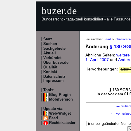
buzer.de
Bundesrecht - tagaktuell konsolidiert - alle Fassunge
Start
Sie sind hier:
Start
>
Inhaltsver
Suchen
Änderung
§ 130 SG
Sachgebiete
Aktuell
Ähnliche Seiten:
weitere
Verkündet
1. April 2007
und
Änderu
Über buzer.de
Qualität
Hervorhebungen:
alter 
Kontakt
Datenschutz
Impressum
Tools:
§ 130 SGB V
in der vor dem 01.
Blog-Plugin
Mobilversion
←
früher
Update via:
←
Web-Widget
vorherige 
Feed
Rechtskataster