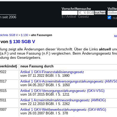
Vorschriftensuche
Vollt
§ / Artikel
Gesetz
n seit 2006
nu
zeichnis SGB V
>
§ 130
>
alte Fassungen
Ma
 von
§ 130 SGB V
lung zeigt alle Änderungen dieser Vorschrift. Über die Links
aktuell
un
g (a.F.) und neue Fassung (n.F.) vergleichen. Beim Änderungsgesetz fi
ündung des Gesetzgebers.
verkündet)
neue Fassung durch
2022
Artikel 1 GKV-Finanzstabilisierungsgesetz
vom 07.11.2022 BGBl. I S. 1990
2017
Artikel 1 GKV-Arzneimittelversorgungsstärkungsgesetz (AMVS
vom 04.05.2017 BGBl. I S. 1050
2015
Artikel 1 GKV-Versorgungsstärkungsgesetz (GKV-VSG)
vom 16.07.2015 BGBl. I S. 1211
2011
Artikel 1 Arzneimittelmarktneuordnungsgesetz (AMNOG)
vom 22.12.2010 BGBl. I S. 2262
2007
Artikel 1 GKV-Wettbewerbsstärkungsgesetz (GKV-WSG)
vom 26.03.2007 BGBl. I S. 378