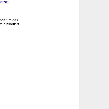
setzes
gsdatum des
e einsortiert