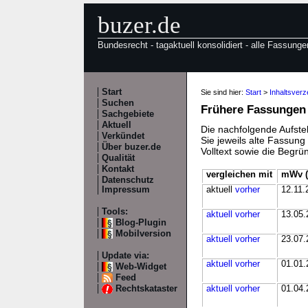
buzer.de
Bundesrecht - tagaktuell konsolidiert - alle Fassunge
Start
Sie sind hier:
Start
>
Inhaltsver
Suchen
Frühere Fassungen
Sachgebiete
Aktuell
Die nachfolgende Aufstel
Verkündet
Sie jeweils alte Fassun
Über buzer.de
Volltext sowie die Begr
Qualität
Kontakt
vergleichen mit
mWv (
Datenschutz
Impressum
aktuell
vorher
12.11.
Tools:
aktuell
vorher
13.05.
Blog-Plugin
Mobilversion
aktuell
vorher
23.07.
Update via:
aktuell
vorher
01.01.
Web-Widget
Feed
Rechtskataster
aktuell
vorher
01.04.