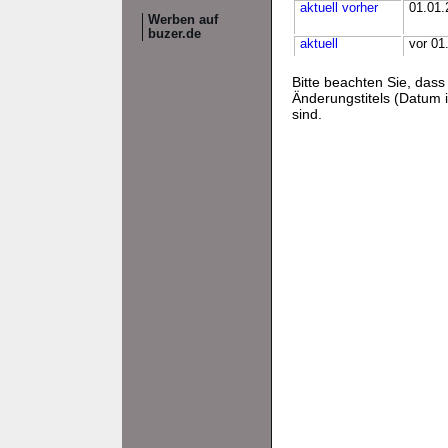
aktuell
vorher
01.01.
Werben auf
buzer.de
aktuell
vor 01
Bitte beachten Sie, da
Änderungstitels (Datum i
sind.