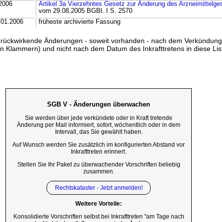
2006
Artikel 3a Vierzehntes Gesetz zur Änderung des Arzneimittelge
vom 29.08.2005 BGBl. I S. 2570
.01.2006
früheste archivierte Fassung
ss rückwirkende Änderungen - soweit vorhanden - nach dem Verkündun
n Klammern) und nicht nach dem Datum des Inkrafttretens in diese List
SGB V - Änderungen überwachen
Sie werden über jede verkündete oder in Kraft tretende
Änderung per Mail informiert, sofort, wöchentlich oder in dem
Intervall, das Sie gewählt haben.
Auf Wunsch werden Sie zusätzlich im konfigurierten Abstand vor
Inkrafttreten erinnert.
Stellen Sie Ihr Paket zu überwachender Vorschriften beliebig
zusammen.
Rechtskataster - Jetzt anmelden!
Weitere Vorteile:
Konsolidierte Vorschriften selbst bei Inkrafttreten "am Tage nach