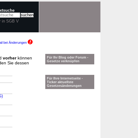
extsuche
r in SGB V
il bei Änderungen
d
vorher
können
Für Ihr Blog oder Forum -
Gesetze verknüpfen
nden Sie dessen
Für Ihre Internetseite -
Ticker aktuellste
Gesetzesänderungen
G)