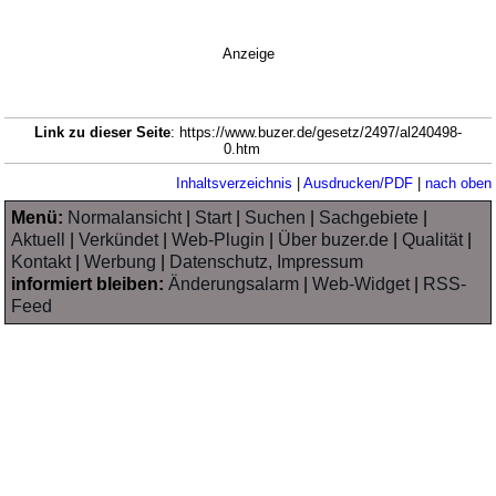
Anzeige
Link zu dieser Seite
: https://www.buzer.de/gesetz/2497/al240498-
0.htm
Inhaltsverzeichnis
|
Ausdrucken/PDF
|
nach oben
Menü:
Normalansicht
|
Start
|
Suchen
|
Sachgebiete
|
Aktuell
|
Verkündet
|
Web-Plugin
|
Über buzer.de
|
Qualität
|
Kontakt
|
Werbung
|
Datenschutz, Impressum
informiert bleiben:
Änderungsalarm
|
Web-Widget
|
RSS-
Feed