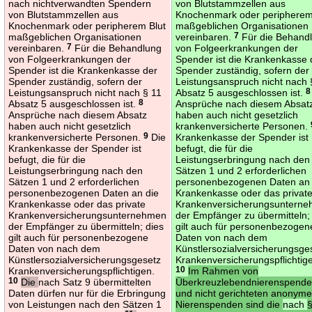
nach nichtverwandten Spendern
von Blutstammzellen aus
von Blutstammzellen aus
Knochenmark oder peripherem
Knochenmark oder peripherem Blut
maßgeblichen Organisationen
maßgeblichen Organisationen
vereinbaren.
7
Für die Behand
vereinbaren.
7
Für die Behandlung
von Folgeerkrankungen der
von Folgeerkrankungen der
Spender ist die Krankenkasse 
Spender ist die Krankenkasse der
Spender zuständig, sofern der
Spender zuständig, sofern der
Leistungsanspruch nicht nach 
Leistungsanspruch nicht nach § 11
Absatz 5 ausgeschlossen ist.
8
Absatz 5 ausgeschlossen ist.
8
Ansprüche nach diesem Absat
Ansprüche nach diesem Absatz
haben auch nicht gesetzlich
haben auch nicht gesetzlich
krankenversicherte Personen.
krankenversicherte Personen.
9
Die
Krankenkasse der Spender ist
Krankenkasse der Spender ist
befugt, die für die
befugt, die für die
Leistungserbringung nach den
Leistungserbringung nach den
Sätzen 1 und 2 erforderlichen
Sätzen 1 und 2 erforderlichen
personenbezogenen Daten an 
personenbezogenen Daten an die
Krankenkasse oder das privat
Krankenkasse oder das private
Krankenversicherungsuntern
Krankenversicherungsunternehmen
der Empfänger zu übermitteln;
der Empfänger zu übermitteln; dies
gilt auch für personenbezogen
gilt auch für personenbezogene
Daten von nach dem
Daten von nach dem
Künstlersozialversicherungsge
Künstlersozialversicherungsgesetz
Krankenversicherungspflichtig
Krankenversicherungspflichtigen.
10
Im Rahmen von
10
Die
nach Satz 9 übermittelten
Überkreuzlebendnierenspend
Daten dürfen nur für die Erbringung
und nicht gerichteten anonym
von Leistungen nach den Sätzen 1
Nierenspenden sind die
nach