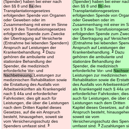
(Spender) haben bei einer nach
(Spender) haben bei einer nac
den §§ 8 und
8a
des
den §§ 8 und
8b
des
Transplantationsgesetzes
Transplantationsgesetzes
erfolgenden Spende von Organen
erfolgenden Spende von Orga
oder Geweben oder im
oder Geweben oder im
Zusammenhang mit einer im Sinne
Zusammenhang mit einer im S
von § 9 des Transfusionsgesetzes
von § 9 des Transfusionsgese
erfolgenden Spende zum Zwecke
erfolgenden Spende zum Zwe
der Übertragung auf Versicherte
der Übertragung auf Versicher
(Entnahme bei lebenden Spendern)
(Entnahme bei lebenden Spen
Anspruch auf Leistungen der
Anspruch auf Leistungen der
Krankenbehandlung.
2
Dazu
Krankenbehandlung.
2
Dazu
gehören die ambulante und
gehören die ambulante und
stationäre Behandlung der
stationäre Behandlung der
Spender, die medizinisch
Spender, die medizinisch
erforderliche Vor- und
erforderliche Vor- und
Nachsor
Nachbetreuung,
Leistungen zur
Leistungen zur medizinischen
medizinischen Rehabilitation sowie
Rehabilitation sowie die Erstat
die Erstattung des Ausfalls von
des Ausfalls von Arbeitseinkün
Arbeitseinkünften als Krankengeld
als Krankengeld nach § 44a u
nach § 44a und erforderlicher
erforderlicher Fahrkosten; dies 
Fahrkosten; dies gilt auch für
auch für Leistungen, die über 
Leistungen, die über die Leistungen
Leistungen nach dem Dritten
nach dem Dritten Kapitel dieses
Kapitel dieses Gesetzes, auf di
Gesetzes, auf die ein Anspruch
Anspruch besteht, hinausgehe
besteht, hinausgehen, soweit sie
soweit sie vom
vom Versicherungsschutz des
Versicherungsschutz des Spen
Spenders umfasst sind.
3
umfasst sind.
3
Zuzahlungen s