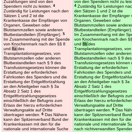
Zuzahlungen sind von den
von den Spendern nicht zu leis
Spendern nicht zu leisten.
4
4
Zuständig für Leistungen na
Zuständig für Leistungen nach den
den Sätzen 1 und 2 ist die
Sätzen 1 und 2 ist die
Krankenkasse der Empfänger 
Krankenkasse der Empfänger von
Organen, Geweben oder
Organen, Geweben oder
Blutstammzellen sowie andere
Blutstammzellen sowie anderen
Blutbestandteilen (Empfänger)
Blutbestandteilen (Empfänger).
5
Im Zusammenhang mit der Sp
Im Zusammenhang mit der Spende
von Knochenmark nach den §§
von Knochenmark nach den §§ 8
und
8b
des
und
8a
des
Transplantationsgesetzes, von
Transplantationsgesetzes, von
Blutstammzellen oder anderen
Blutstammzellen oder anderen
Blutbestandteilen nach § 9 des
Blutbestandteilen nach § 9 des
Transfusionsgesetzes können 
Transfusionsgesetzes können die
Erstattung der erforderlichen
Erstattung der erforderlichen
Fahrkosten des Spenders und 
Fahrkosten des Spenders und die
Erstattung der Entgeltfortzahl
Erstattung der Entgeltfortzahlung
an den Arbeitgeber nach § 3a
an den Arbeitgeber nach § 3a
Absatz 2 Satz 1 des
Absatz 2 Satz 1 des
Entgeltfortzahlungsgesetzes
Entgeltfortzahlungsgesetzes
einschließlich der Befugnis zu
einschließlich der Befugnis zum
Erlass der hierzu erforderliche
Erlass der hierzu erforderlichen
Verwaltungsakte auf Dritte
Verwaltungsakte auf Dritte
übertragen werden.
6
Das Näh
übertragen werden.
6
Das Nähere
kann der Spitzenverband Bund
kann der Spitzenverband Bund der
Krankenkassen mit den für die
Krankenkassen mit den für die
nationale und internationale S
nationale und internationale Suche
nach nichtverwandten Spende