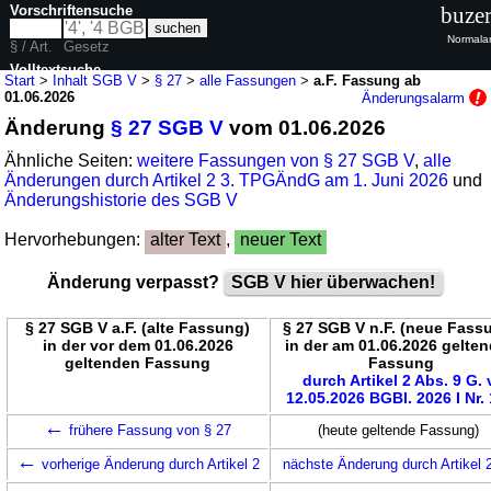
Vorschriftensuche
buzer
Normalan
§ / Art.
Gesetz
Volltextsuche
Start
>
Inhalt SGB V
>
§ 27
>
alle Fassungen
>
a.F. Fassung ab
01.06.2026
Änderungsalarm
nur in SGB V
Änderung
§ 27 SGB V
vom 01.06.2026
Ähnliche Seiten:
weitere Fassungen von § 27 SGB V
,
alle
Änderungen durch Artikel 2 3. TPGÄndG am 1. Juni 2026
und
Änderungshistorie des SGB V
Hervorhebungen:
alter Text
,
neuer Text
Änderung verpasst?
SGB V hier überwachen!
§ 27 SGB V a.F. (alte Fassung)
§ 27 SGB V n.F. (neue Fass
in der vor dem 01.06.2026
in der am 01.06.2026 gelte
geltenden Fassung
Fassung
durch Artikel 2 Abs. 9 G. 
12.05.2026 BGBl. 2026 I Nr.
←
frühere Fassung von § 27
(heute geltende Fassung)
←
vorherige Änderung durch Artikel 2
nächste Änderung durch Artikel