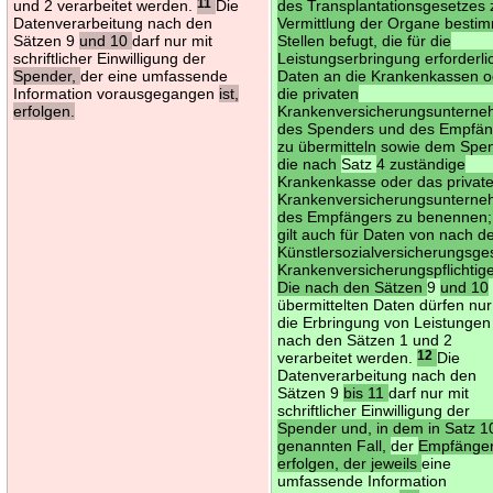
und 2 verarbeitet werden.
11
Die
des Transplantationsgesetzes 
Datenverarbeitung nach den
Vermittlung der Organe besti
Sätzen 9
und 10
darf nur mit
Stellen befugt, die für die
schriftlicher Einwilligung der
Leistungserbringung erforderl
Spender,
der eine umfassende
Daten an die Krankenkassen o
Information vorausgegangen
ist,
die privaten
erfolgen.
Krankenversicherungsuntern
des Spenders und des Empfän
zu übermitteln sowie dem Spe
die nach
Satz
4 zuständige
Krankenkasse oder das privat
Krankenversicherungsuntern
des Empfängers zu benennen;
gilt auch für Daten von nach 
Künstlersozialversicherungsge
Krankenversicherungspflichtig
Die nach den Sätzen
9
und 10
übermittelten Daten dürfen nur
die Erbringung von Leistungen
nach den Sätzen 1 und 2
verarbeitet werden.
12
Die
Datenverarbeitung nach den
Sätzen 9
bis 11
darf nur mit
schriftlicher Einwilligung der
Spender und, in dem in Satz 1
genannten Fall,
der
Empfänge
erfolgen, der jeweils
eine
umfassende Information