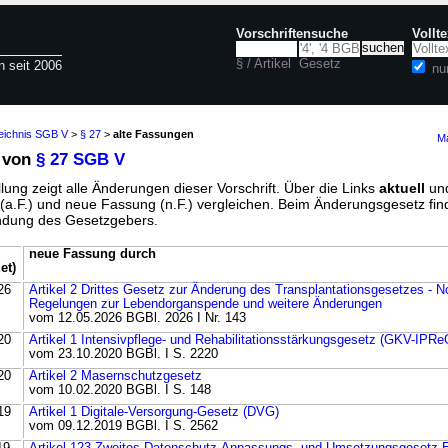
Vorschriftensuche
Vollt
§ / Artikel
Gesetz
n seit 2006
nu
zeichnis SGB V
>
§ 27
>
alte Fassungen
Ma
 von
§ 27 SGB V
lung zeigt alle Änderungen dieser Vorschrift. Über die Links
aktuell
un
g (a.F.) und neue Fassung (n.F.) vergleichen. Beim Änderungsgesetz fi
ündung des Gesetzgebers.
neue Fassung durch
et)
26
Artikel 2 Drittes Gesetz zur Änderung des Transplantationsgesetzes - No
Regelungen zur Lebendorganspende und weitere Änderungen
vom 12.05.2026 BGBl. 2026 I Nr. 143
20
Artikel 1 Intensivpflege- und Rehabilitationsstärkungsgesetz (GKV-IPRe
vom 23.10.2020 BGBl. I S. 2220
20
Artikel 2 Masernschutzgesetz
vom 10.02.2020 BGBl. I S. 148
19
Artikel 1 Digitale-Versorgung-Gesetz (DVG)
vom 09.12.2019 BGBl. I S. 2562