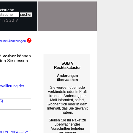
extsuche
r in SGB V
il bei Änderungen
d
vorher
können
nden Sie dessen
SGB V
Rechtskataster
Änderungen
überwachen
vellierung der
Sie werden über jede
verkündete oder in Kraft
tretende Änderung per
Mail informiert, sofort,
G)
wöchentlich oder in dem
Intervall, das Sie gewählt
haben.
Stellen Sie Ihr Paket zu
überwachender
Vorschriften beliebig
zusammen.