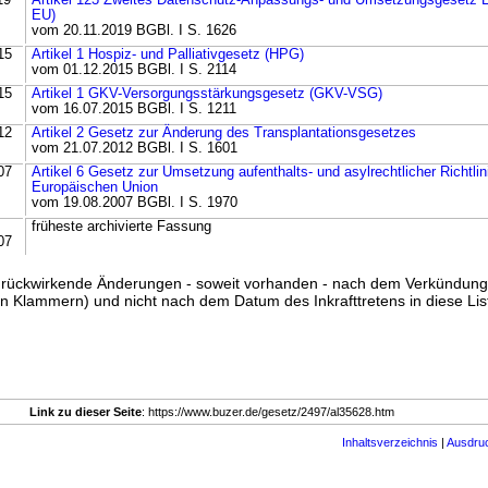
19
Artikel 123 Zweites Datenschutz-Anpassungs- und Umsetzungsgesetz
EU)
vom 20.11.2019 BGBl. I S. 1626
15
Artikel 1 Hospiz- und Palliativgesetz (HPG)
vom 01.12.2015 BGBl. I S. 2114
15
Artikel 1 GKV-Versorgungsstärkungsgesetz (GKV-VSG)
vom 16.07.2015 BGBl. I S. 1211
12
Artikel 2 Gesetz zur Änderung des Transplantationsgesetzes
vom 21.07.2012 BGBl. I S. 1601
07
Artikel 6 Gesetz zur Umsetzung aufenthalts- und asylrechtlicher Richtlin
Europäischen Union
vom 19.08.2007 BGBl. I S. 1970
früheste archivierte Fassung
07
ss rückwirkende Änderungen - soweit vorhanden - nach dem Verkündun
n Klammern) und nicht nach dem Datum des Inkrafttretens in diese List
Link zu dieser Seite
: https://www.buzer.de/gesetz/2497/al35628.htm
Inhaltsverzeichnis
|
Ausdru