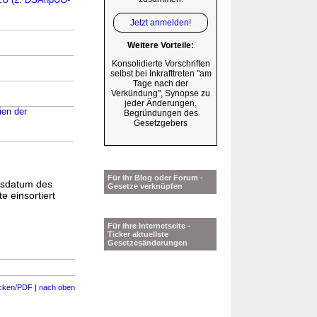
 EU (2. DSAnpUG-
Jetzt anmelden!
Weitere Vorteile:
Konsolidierte Vorschriften
selbst bei Inkrafttreten "am
Tage nach der
Verkündung", Synopse zu
jeder Änderungen,
ien der
Begründungen des
Gesetzgebers
Für Ihr Blog oder Forum -
gsdatum des
Gesetze verknüpfen
e einsortiert
Für Ihre Internetseite -
Ticker aktuellste
Gesetzesänderungen
cken/PDF
|
nach oben