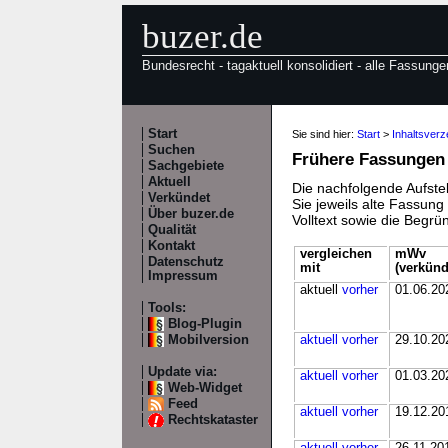
buzer.de
Bundesrecht - tagaktuell konsolidiert - alle Fassunge
Start
Sie sind hier:
Start
>
Inhaltsver
Suchen
Frühere Fassungen
Sachgebiete
Aktuell
Die nachfolgende Aufstel
Verkündet
Sie jeweils alte Fassun
Über buzer.de
Volltext sowie die Begr
Qualität
Kontakt
vergleichen
mWv
Datenschutz
mit
(verkünd
Impressum
aktuell
vorher
01.06.20
Tools:
Blog-Plugin
Mobilversion
aktuell
vorher
29.10.20
Update via:
aktuell
vorher
01.03.20
Web-Widget
Feed
aktuell
vorher
19.12.20
Rechtskataster