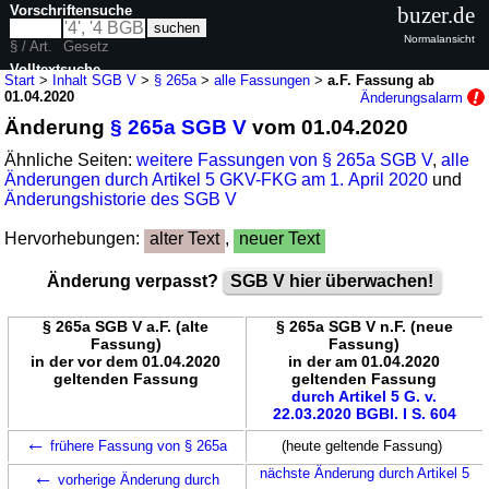
Vorschriftensuche
buzer.de
Normalansicht
§ / Art.
Gesetz
Volltextsuche
Start
>
Inhalt SGB V
>
§ 265a
>
alle Fassungen
>
a.F. Fassung ab
01.04.2020
Änderungsalarm
nur in SGB V
Änderung
§ 265a SGB V
vom 01.04.2020
Ähnliche Seiten:
weitere Fassungen von § 265a SGB V
,
alle
Änderungen durch Artikel 5 GKV-FKG am 1. April 2020
und
Änderungshistorie des SGB V
Hervorhebungen:
alter Text
,
neuer Text
Änderung verpasst?
SGB V hier überwachen!
§ 265a SGB V a.F. (alte
§ 265a SGB V n.F. (neue
Fassung)
Fassung)
in der vor dem 01.04.2020
in der am 01.04.2020
geltenden Fassung
geltenden Fassung
durch Artikel 5 G. v.
22.03.2020 BGBl. I S. 604
←
frühere Fassung von § 265a
(heute geltende Fassung)
←
nächste Änderung durch Artikel 5
vorherige Änderung durch