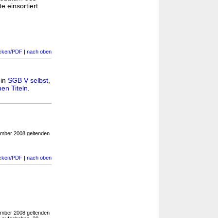
e einsortiert
cken/PDF
|
nach oben
 in
SGB V selbst
,
en Titeln
.
ember 2008 geltenden
cken/PDF
|
nach oben
ember 2008 geltenden