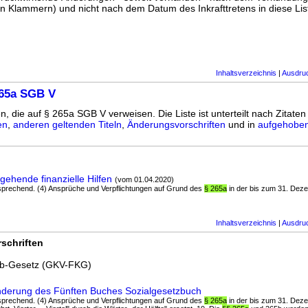
n Klammern) und nicht nach dem Datum des Inkrafttretens in diese List
Inhaltsverzeichnis
|
Ausdru
265a SGB V
n, die auf § 265a SGB V verweisen. Die Liste ist unterteilt nach Zitaten
en
,
anderen geltenden Titeln
,
Änderungsvorschriften
und in
aufgehoben
ehende finanzielle Hilfen
(vom 01.04.2020)
 entsprechend. (4) Ansprüche und Verpflichtungen auf Grund des
§ 265a
in der bis zum 31. Dez
Inhaltsverzeichnis
|
Ausdru
schriften
rb-Gesetz (GKV-FKG)
nderung des Fünften Buches Sozialgesetzbuch
 entsprechend. (4) Ansprüche und Verpflichtungen auf Grund des
§ 265a
in der bis zum 31. Dez