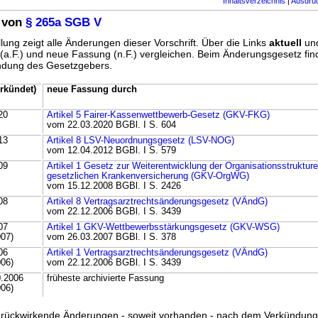
Inhaltsverzeichnis
|
Ausdru
 von
§ 265a SGB V
lung zeigt alle Änderungen dieser Vorschrift. Über die Links
aktuell
un
g (a.F.) und neue Fassung (n.F.) vergleichen. Beim Änderungsgesetz fi
ündung des Gesetzgebers.
rkündet)
neue Fassung durch
20
Artikel 5 Fairer-Kassenwettbewerb-Gesetz (GKV-FKG)
vom 22.03.2020 BGBl. I S. 604
13
Artikel 8 LSV-Neuordnungsgesetz (LSV-NOG)
vom 12.04.2012 BGBl. I S. 579
09
Artikel 1 Gesetz zur Weiterentwicklung der Organisationsstrukture
gesetzlichen Krankenversicherung (GKV-OrgWG)
vom 15.12.2008 BGBl. I S. 2426
08
Artikel 8 Vertragsarztrechtsänderungsgesetz (VÄndG)
vom 22.12.2006 BGBl. I S. 3439
07
Artikel 1 GKV-Wettbewerbsstärkungsgesetz (GKV-WSG)
007)
vom 26.03.2007 BGBl. I S. 378
06
Artikel 1 Vertragsarztrechtsänderungsgesetz (VÄndG)
006)
vom 22.12.2006 BGBl. I S. 3439
0.2006
früheste archivierte Fassung
006)
ss rückwirkende Änderungen - soweit vorhanden - nach dem Verkündun