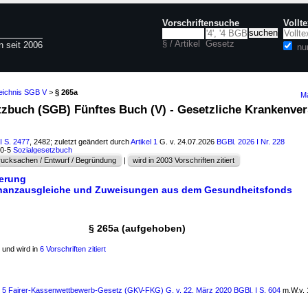
Vorschriftensuche
Vollt
§ / Artikel
Gesetz
n seit 2006
nu
zeichnis SGB V
>
§ 265a
Ma
etzbuch (SGB) Fünftes Buch (V) - Gesetzliche Krankenver
I S. 2477
, 2482; zuletzt geändert durch
Artikel 1
G. v. 24.07.2026
BGBl. 2026 I Nr. 228
60-5
Sozialgesetzbuch
ucksachen / Entwurf / Begründung
|
wird in 2003 Vorschriften zitiert
ierung
Finanzausgleiche und Zuweisungen aus dem Gesundheitsfonds
§ 265a (aufgehoben)
und wird in
6 Vorschriften zitiert
ls 5 Fairer-Kassenwettbewerb-Gesetz (GKV-FKG) G. v. 22. März 2020 BGBl. I S. 604
m.W.v. 1