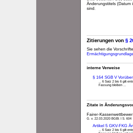
Änderungstitels (Datum i
sind.
Zitierungen von
§ 
Sie sehen die Vorschrifte
Ermächtigungsgrundlag
interne Verweise
§ 164 SGB V Vorüberg
... 6 Satz 2 bis 6 gilt
Fassung bleiben ...
Zitate in Änderungsvor
Fairer-Kassenwettbewe
G. v. 22.03.2020 BGBl. I S. 604
Artikel 5 GKV-FKG Ä
... 6 Satz 2 bis 6 gilt