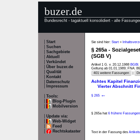
buzer.de
Bundesrecht - tagaktuell konsolidiert - alle Fassunge
Start
Sie sind hier:
Start
>
Inhaltsver
Suchen
§ 265a - Sozialges
Sachgebiete
(SGB V)
Aktuell
Verkündet
Artikel 1 G. v. 20.12.1988
BGBl. 
Über buzer.de
Geltung ab 01.01.1989; FNA: 8
Qualität
401 weitere Fassungen
|
Dr
Kontakt
Achtes Kapitel Finanz
Datenschutz
Vierter Abschnitt 
Impressum
←
§ 265
Tools:
Blog-Plugin
Mobilversion
§ 265a hat
6 frühere Fassungen
Update via:
Web-Widget
Feed
Rechtskataster
Text in der Fassung des
Artike