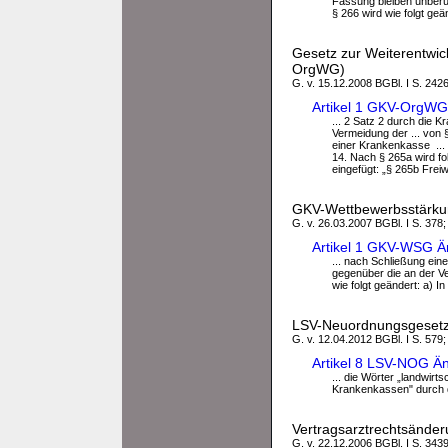
Fassung bleiben unberühr
§ 266 wird wie folgt geän
Gesetz zur Weiterentwic
OrgWG)
G. v. 15.12.2008 BGBl. I S. 242
Artikel 1 GKV-OrgWG
... 2 Satz 2 durch die
Vermeidung der ... von §
einer Krankenkasse ...
14. Nach § 265a wird fo
eingefügt: „§ 265b Freiwil
GKV-Wettbewerbsstärk
G. v. 26.03.2007 BGBl. I S. 378;
Artikel 1 GKV-WSG Ä
... nach Schließung ein
gegenüber die an der V
wie folgt geändert: a) In
LSV-Neuordnungsgeset
G. v. 12.04.2012 BGBl. I S. 579;
Artikel 8 LSV-NOG Ä
... die Wörter „landwirt
Krankenkassen" durch di
Vertragsarztrechtsände
G. v. 22.12.2006 BGBl. I S. 343