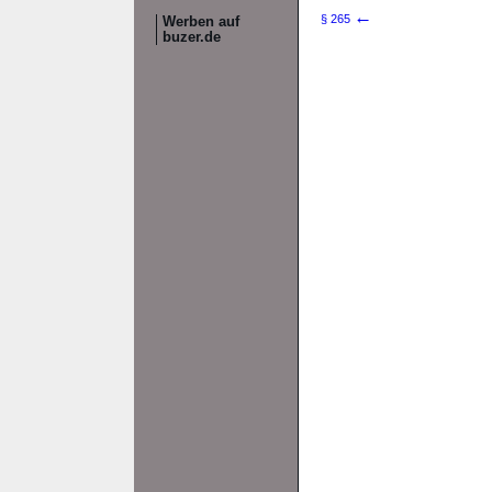
←
§ 265
Werben auf
buzer.de