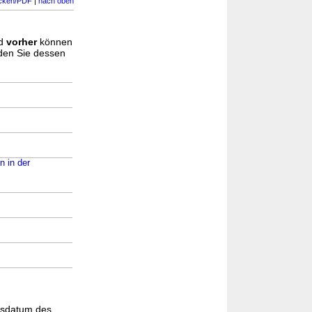
cken/PDF
|
nach oben
d
vorher
können
nden Sie dessen
n in der
gsdatum des