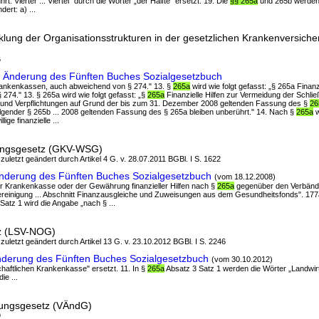
t. Vierter ... Viertel" durch die Wörter „der Hälfte" ersetzt. 19. Die
§§ 265a
und 265b werden
dert: a) ...
klung der Organisationsstrukturen in der gesetzlichen Krankenversich
6
 Änderung des Fünften Buches Sozialgesetzbuch
 Krankenkassen, auch abweichend von § 274." 13. §
265a
wird wie folgt gefasst: „§ 265a Finanzi
 274." 13. § 265a wird wie folgt gefasst: „§
265a
Finanzielle Hilfen zur Vermeidung der Schli
 und Verpflichtungen auf Grund der bis zum 31. Dezember 2008 geltenden Fassung des §
26
lgender § 265b ... 2008 geltenden Fassung des § 265a bleiben unberührt." 14. Nach §
265a
w
lige finanzielle ...
ungsgesetz (GKV-WSG)
 zuletzt geändert durch Artikel 4 G. v. 28.07.2011 BGBl. I S. 1622
nderung des Fünften Buches Sozialgesetzbuch
(vom 18.12.2008)
er Krankenkasse oder der Gewährung finanzieller Hilfen nach §
265a
gegenüber den Verbände
ereinigung ... Abschnitt Finanzausgleiche und Zuweisungen aus dem Gesundheitsfonds". 177
 Satz 1 wird die Angabe „nach § ...
z (LSV-NOG)
 zuletzt geändert durch Artikel 13 G. v. 23.10.2012 BGBl. I S. 2246
nderung des Fünften Buches Sozialgesetzbuch
(vom 30.10.2012)
schaftlichen Krankenkasse" ersetzt. 11. In §
265a
Absatz 3 Satz 1 werden die Wörter „Landwirt
e ...
rungsgesetz (VÄndG)
9