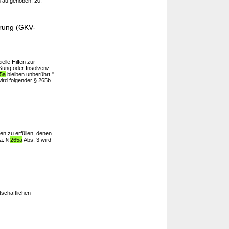
 aufgehoben. 20.
erung (GKV-
elle Hilfen zur
eßung oder Insolvenz
5a
bleiben unberührt."
ird folgender § 265b
n zu erfüllen, denen
a. §
265a
Abs. 3 wird
schaftlichen