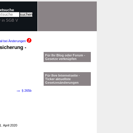
extsuche
r in SGB V
il bei Änderungen
sicherung -
Für Ihr Blog oder Forum -
Gesetze verknüpfen
Für Ihre Internetseite -
Ticker aktuellste
Gesetzesänderungen
→
§ 265b
. April 2020