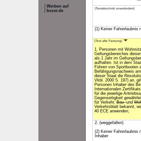
Werben auf
(Textabschnitt unverändert)
buzer.de
(1) Keiner Fahrerlaubnis
(Text alte Fassung)
1. Personen mit Wohnsit
Geltungsbereiches dieser 
als 1 Jahr im Geltungsbe
aufhalten. Ist in dem Sta
Führen von Sportbooten 
Befähigungsnachweis amt
dieser Staat die Resolut
Vkbl. 2000 S. 197) an, gi
Personen Inhaber des Be
Internationalen Zertifika
für die jeweilige Antriebsa
Gegenseitigkeit gewährle
für Verkehr,
Bau-
und
Wo
Verkehrsblatt bekannt, we
40 ECE anwenden;
2. (weggefallen)
(2) Keiner Fahrerlaubnis
Inhaber