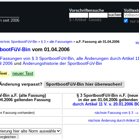
Vorschriftensuche
Volltex
§ / Artikel
Gesetz
n seit 2006
nur 
eichnis SportbootFüV-Bin
>
§ 3
>
alle Fassungen
>
a.F. Fassung ab 01.04.2006
Ma
tbootFüV-Bin
vom 01.04.2006
 Fassungen von § 3 SportbootFüV-Bin
,
alle Änderungen durch Artikel 1
il 2006
und
Änderungshistorie der SportbootFüV-Bin
Text
,
neuer Text
Änderung verpasst?
SportbootFüV-Bin hier überwachen!
-Bin a.F. (alte Fassung)
§ 3 SportbootFüV-Bin n.F. (neue
04.2006 geltenden Fassung
in der am 01.04.2006 geltende
durch Artikel 11 V. v. 20.01.2006 BG
ere Fassung vorhanden)
nächste Fassung von § 3
nächste Änderung durch Artikel 1