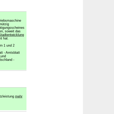
triebsmaschine
nnützig
htigungsscheines
n, soweit das
Stadtentwicklung
t hat.
rn 1 und 2
tt - Amtsblatt
u
und
tschland -
tzleistung
mehr