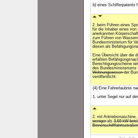
b) eines Schifferpatents 
2. beim Führen eines Spo
für die Inhaber eines von
anerkannten Körperschaft
zum Führen von Wasserre
Bundesministerium für Ve
diesen als Befähigungsna
Eine Übersicht über die 
erfaßten Befähigungsnac
Berechtigungsscheine wir
des Bundesministeriums 
Wohnungswesen
der Bun
veröffentlicht.
(4) Eine Fahrerlaubnis na
1. unter Segel nur auf de
2. mit Antriebsmaschine,
weniger
als
3,69 kW beträ
Binnenschifffahrtsstraße