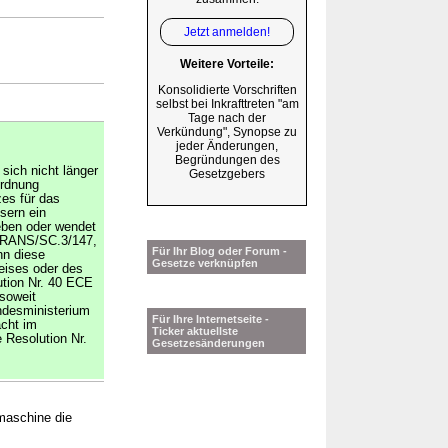
Jetzt anmelden!
Weitere Vorteile:
Konsolidierte Vorschriften
selbst bei Inkrafttreten "am
Tage nach der
Verkündung", Synopse zu
jeder Änderungen,
Begründungen des
sich nicht länger
Gesetzgebers
ordnung
zes für das
sern ein
eben oder wendet
(TRANS/SC.3/147,
Für Ihr Blog oder Forum -
nn diese
Gesetze verknüpfen
eises oder des
lution Nr. 40 ECE
 soweit
undesministerium
Für Ihre Internetseite -
cht im
Ticker aktuellste
 Resolution Nr.
Gesetzesänderungen
maschine die