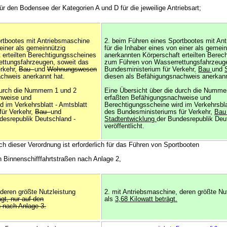
für den Bodensee der Kategorien A und D für die jeweilige Antriebsart;
rtbootes mit Antriebsmaschine
2. beim Führen eines Sportbootes mit An
 einer als gemeinnützig
für die Inhaber eines von einer als gemei
 erteilten Berechtigungsscheines
anerkannten Körperschaft erteilten Berec
ttungsfahrzeugen, soweit das
zum Führen von Wasserrettungsfahrzeuge
rkehr,
Bau-
und
Wohnungswesen
Bundesministerium für Verkehr,
Bau
und
chweis anerkannt hat.
diesen als Befähigungsnachweis anerkann
durch die Nummern 1 und 2
Eine Übersicht über die durch die Numme
hweise und
erfaßten Befähigungsnachweise und
d im Verkehrsblatt - Amtsblatt
Berechtigungsscheine wird im Verkehrsbla
für Verkehr,
Bau-
und
des Bundesministeriums für Verkehr,
Ba
desrepublik Deutschland -
Stadtentwicklung
der Bundesrepublik Deu
veröffentlicht.
ch dieser Verordnung ist erforderlich für das Führen von Sportbooten
n Binnenschifffahrtstraßen nach Anlage 2,
 deren größte Nutzleistung
2. mit Antriebsmaschine, deren größte Nu
gt, nur auf den
als
3,68 Kilowatt beträgt.
n nach Anlage 3.