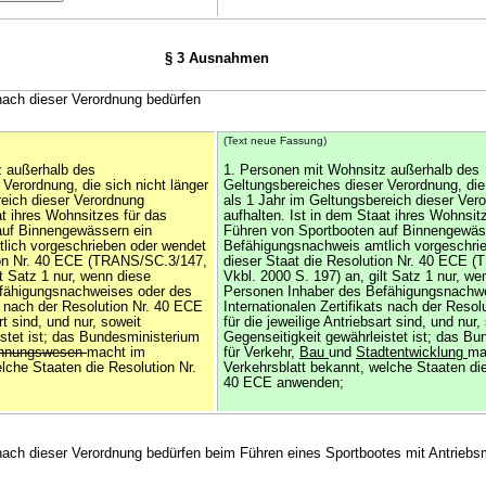
§ 3 Ausnahmen
 nach dieser Verordnung bedürfen
(Text neue Fassung)
z außerhalb des
1. Personen mit Wohnsitz außerhalb des
Verordnung, die sich nicht länger
Geltungsbereiches dieser Verordnung, die 
reich dieser Verordnung
als 1 Jahr im Geltungsbereich dieser Ver
at ihres Wohnsitzes für das
aufhalten. Ist in dem Staat ihres Wohnsit
auf Binnengewässern ein
Führen von Sportbooten auf Binnengewäs
lich vorgeschrieben oder wendet
Befähigungsnachweis amtlich vorgeschri
ion Nr. 40 ECE (TRANS/SC.3/147,
dieser Staat die Resolution Nr. 40 ECE 
lt Satz 1 nur, wenn diese
Vkbl. 2000 S. 197) an, gilt Satz 1 nur, we
fähigungsnachweises oder des
Personen Inhaber des Befähigungsnachw
ts nach der Resolution Nr. 40 ECE
Internationalen Zertifikats nach der Reso
rt sind, und nur, soweit
für die jeweilige Antriebsart sind, und nur,
istet ist; das Bundesministerium
Gegenseitigkeit gewährleistet ist; das B
hnungswesen
macht im
für Verkehr,
Bau
und
Stadtentwicklung
ma
lche Staaten die Resolution Nr.
Verkehrsblatt bekannt, welche Staaten die
40 ECE anwenden;
 nach dieser Verordnung bedürfen beim Führen eines Sportbootes mit Antriebs