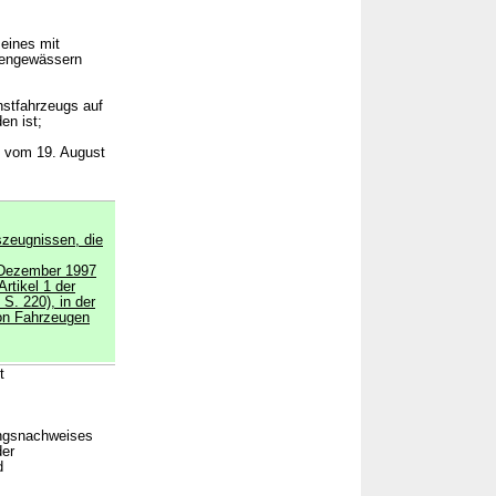
eines mit
nengewässern
nstfahrzeugs auf
en ist;
g vom 19. August
zeugnissen, die
 Dezember 1997
Artikel 1 der
S. 220), in der
on Fahrzeugen
t
ungsnachweises
der
d