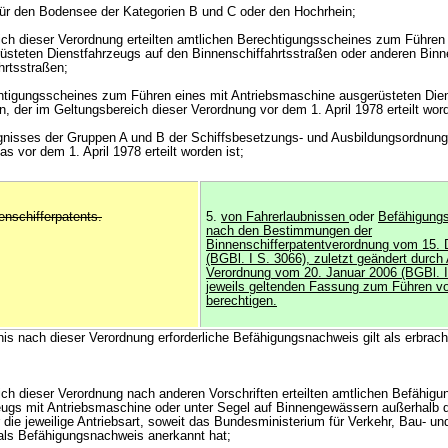
 für den Bodensee der Kategorien B und C oder den Hochrhein;
ich dieser Verordnung erteilten amtlichen Berechtigungsscheines zum Führen 
üsteten Dienstfahrzeugs auf den Binnenschiffahrtsstraßen oder anderen Bin
hrtsstraßen;
chtigungsscheines zum Führen eines mit Antriebsmaschine ausgerüsteten Die
, der im Geltungsbereich dieser Verordnung vor dem 1. April 1978 erteilt word
gnisses der Gruppen A und B der Schiffsbesetzungs- und Ausbildungsordnun
as vor dem 1. April 1978 erteilt worden ist;
enschifferpatents.
5.
von Fahrerlaubnissen
oder
Befähigungs
nach den Bestimmungen der
Binnenschifferpatentverordnung vom 15.
(BGBl. I S. 3066), zuletzt geändert durch 
Verordnung vom 20. Januar 2006 (BGBl. I 
jeweils geltenden Fassung zum Führen v
berechtigen.
bnis nach dieser Verordnung erforderliche Befähigungsnachweis gilt als erbrach
ich dieser Verordnung nach anderen Vorschriften erteilten amtlichen Befähig
ugs mit Antriebsmaschine oder unter Segel auf Binnengewässern außerhalb 
 die jeweilige Antriebsart, soweit das Bundesministerium für Verkehr, Bau- un
ls Befähigungsnachweis anerkannt hat;