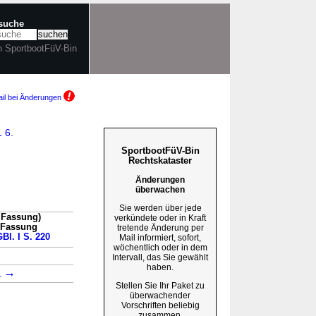
tsuche
in SportbootFüV-Bin
il bei Änderungen
1 6.
SportbootFüV-Bin
Rechtskataster
Änderungen
überwachen
Sie werden über jede
 Fassung)
verkündete oder in Kraft
n Fassung
tretende Änderung per
Bl. I S. 220
Mail informiert, sofort,
wöchentlich oder in dem
→
Intervall, das Sie gewählt
haben.
→
1
Stellen Sie Ihr Paket zu
überwachender
Vorschriften beliebig
zusammen.