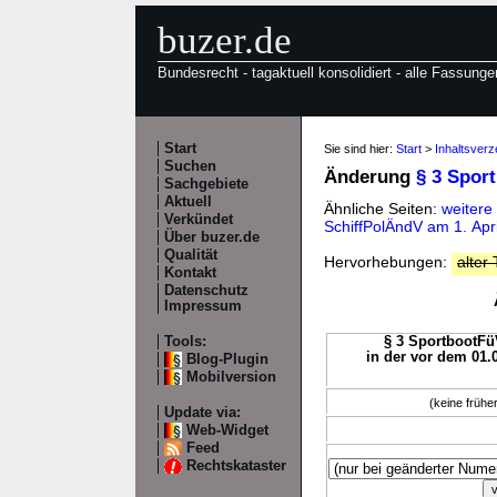
buzer.de
Bundesrecht - tagaktuell konsolidiert - alle Fassunge
Start
Sie sind hier:
Start
>
Inhaltsverz
Suchen
Änderung
§ 3 Spor
Sachgebiete
Aktuell
Ähnliche Seiten:
weitere
Verkündet
SchiffPolÄndV am 1. Apr
Über buzer.de
Qualität
Hervorhebungen:
alter 
Kontakt
Datenschutz
Impressum
Tools:
§ 3 SportbootFüV
in der vor dem 01.
Blog-Plugin
Mobilversion
(keine früh
Update via:
Web-Widget
Feed
Rechtskataster