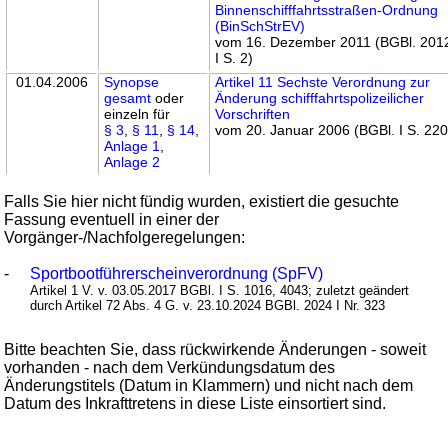
Binnenschifffahrtsstraßen-Ordnung
(BinSchStrEV)
vom 16. Dezember 2011 (BGBl. 201
I S. 2)
01.04.2006
Synopse
Artikel 11 Sechste Verordnung zur
gesamt
oder
Änderung schifffahrtspolizeilicher
einzeln für
Vorschriften
§ 3
,
§ 11
,
§ 14
,
vom 20. Januar 2006 (BGBl. I S. 220
Anlage 1
,
Anlage 2
Falls Sie hier nicht fündig wurden, existiert die gesuchte
Fassung eventuell in einer der
Vorgänger-/Nachfolgeregelungen:
-
Sportbootführerscheinverordnung (SpFV)
Artikel 1 V. v. 03.05.2017 BGBl. I S. 1016, 4043; zuletzt geändert
durch Artikel 72 Abs. 4 G. v. 23.10.2024 BGBl. 2024 I Nr. 323
Bitte beachten Sie, dass rückwirkende Änderungen - soweit
vorhanden - nach dem Verkündungsdatum des
Änderungstitels (Datum in Klammern) und nicht nach dem
Datum des Inkrafttretens in diese Liste einsortiert sind.