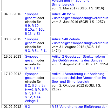
Vorschriften im See- und
Binnenbereich
vom 3. Mai 2017 (BGBl. I S. 1016)
04.06.2016
Synopse
Artikel 48 WSV-
gesamt
oder
Zuständigkeitsanpassungsverordnu
einzeln für
vom 2. Juni 2016 (BGBl. I S. 1257)
§ 9
,
§ 10
,
§ 10a
,
§ 10b
,
§ 11
,
§ 12
08.09.2015
Synopse
Artikel 540 Zehnte
gesamt
oder
Zuständigkeitsanpassungsverordnu
einzeln für
vom 31. August 2015 (BGBl. I S.
§ 3
,
§ 3a
,
§ 11
1474)
15.08.2013
Synopse
Artikel 2 Gesetz zur Strukturreform
gesamt
oder
des Gebührenrechts des Bundes
einzeln für
vom 7. August 2013 (BGBl. I S. 3154
§ 11
,
§ 12
17.10.2012
Synopse
Artikel 1 Verordnung zur Änderung
gesamt
oder
sportbootrechtlicher Vorschriften im
einzeln für
See- und Binnenbereich
§ 2
,
§ 3
,
§ 3a
vom 2. Oktober 2012 (BGBl. I S.
(neu)
,
§ 5
,
§ 6
,
2102)
§ 7
,
§ 10a
,
§ 12
,
§ 14
,
Anlage 1
01.02.2012
§ 2
§ 38 Verordnung zur Einführung der