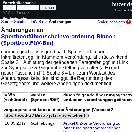
Vorschriftensuche
buzer.d
Normalansich
§ / Art.
Gesetz
Volltextsuche
Start
>
SportbootFüV-Bin
>
Änderungen
Änderungsalarm
Änderungen an
nur in SportbootFüV-Bin
Sportbootführerscheinverordnung-Binnen
(SportbootFüV-Bin)
chronologisch absteigend nach Spalte 1 = Datum
Inkrafttreten, ggf. in Klammern Verkündung, falls rückwirkend;
Spalte 2 = Auflistung der geänderten Paragrafen ggf. mit Link
zur Synopse bzw. Gegenüberstellung von alter (a.F.) und
neuer Fassung (n.F.); Spalte 3 = Link zum Wortlaut des
Änderungsartikels, dort sind ggf. die Begründung des
Gesetzgebers und weitere Änderungen dokumentiert
m.W.v.
wurden ...
durch folgende Änderungsgesetz
(verkündet)
(Synopse/Diff)
und/oder -verordnungen geänder
vergangene und konsolidierte Änderungen (Verpasst?
SportbootFüV-Bin ab jetzt überwachen!
)
10.05.2017
(Aufhebung)
Artikel 8 Zweite Verordnung zur
Änderung sportbootrechtlicher