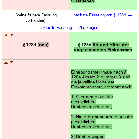
9. Darlehen.
→
(keine frühere Fassung
nächste Fassung von § 128d
vorhanden)
aktuelle Fassung § 128d zeigen
§ 128d
(neu)
§ 128d
Art und Höhe der
angerechneten Einkommen
Erhebungsmerkmale nach §
128a Absatz 2 Nummer 3 sind
die jeweilige Höhe der
Einkommensart, getrennt nach
1. Altersrente aus der
gesetzlichen
Rentenversicherung,
2. Hinterbliebenenrente aus der
gesetzlichen
Rentenversicherung,
3. Renten wegen