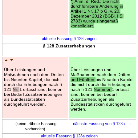
*) Anm. d. Red.: Die nicht
durchführbare Änderung in
Artikel 1 Nr. 17 b G. v. 20.
Dezember 2012 (BGBl. I S.
2783) wurde sinngemäß
konsolidiert.
aktuelle Fassung § 128 zeigen
§ 128 Zusatzerhebungen
Über Leistungen und
Über Leistungen und
Maßnahmen nach dem Dritten
Maßnahmen nach dem Dritten
bis Neunten Kapitel, die nicht
und Fünften
bis Neunten Kapitel,
durch die Erhebungen nach §
die nicht durch die Erhebungen
121
Nr.
1 erfasst sind, können
nach § 121
Nummer
1 erfasst
bei Bedarf Zusatzerhebungen
sind, können bei Bedarf
als Bundesstatistiken
Zusatzerhebungen als
durchgeführt werden.
Bundesstatistiken durchgeführt
werden.
→
(keine frühere Fassung
nächste Fassung von § 128a
vorhanden)
aktuelle Fassung § 128a zeigen