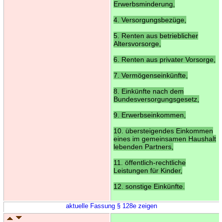
Erwerbsminderung,
4. Versorgungsbezüge,
5. Renten aus betrieblicher
Altersvorsorge,
6. Renten aus privater Vorsorge,
7. Vermögenseinkünfte,
8. Einkünfte nach dem
Bundesversorgungsgesetz,
9. Erwerbseinkommen,
10. übersteigendes Einkommen
eines im gemeinsamen Haushalt
lebenden Partners,
11. öffentlich-rechtliche
Leistungen für Kinder,
12. sonstige Einkünfte.
aktuelle Fassung § 128e zeigen