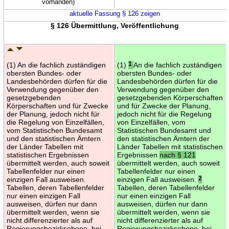
vorhanden)
aktuelle Fassung § 126 zeigen
§ 126 Übermittlung, Veröffentlichung
(1) An die fachlich zuständigen
(1)
1
An die fachlich zuständigen
obersten Bundes- oder
obersten Bundes- oder
Landesbehörden dürfen für die
Landesbehörden dürfen für die
Verwendung gegenüber den
Verwendung gegenüber den
gesetzgebenden
gesetzgebenden Körperschaften
Körperschaften und für Zwecke
und für Zwecke der Planung,
der Planung, jedoch nicht für
jedoch nicht für die Regelung
die Regelung von Einzelfällen,
von Einzelfällen, vom
vom Statistischen Bundesamt
Statistischen Bundesamt und
und den statistischen Ämtern
den statistischen Ämtern der
der Länder Tabellen mit
Länder Tabellen mit statistischen
statistischen Ergebnissen
Ergebnissen
nach § 121
übermittelt werden, auch soweit
übermittelt werden, auch soweit
Tabellenfelder nur einen
Tabellenfelder nur einen
einzigen Fall ausweisen.
einzigen Fall ausweisen.
2
Tabellen, deren Tabellenfelder
Tabellen, deren Tabellenfelder
nur einen einzigen Fall
nur einen einzigen Fall
ausweisen, dürfen nur dann
ausweisen, dürfen nur dann
übermittelt werden, wenn sie
übermittelt werden, wenn sie
nicht differenzierter als auf
nicht differenzierter als auf
Regierungsbezirksebene, bei
Regierungsbezirksebene, bei