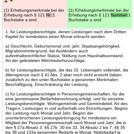
(1) Erhebungsmerkmale bei der
(1) Erhebungsmerkmale bei der
Erhebung nach § 121
Nr.
1
Erhebung nach § 121
Nummer
1
Buchstabe a sind:
Buchstabe a sind:
1. für Leistungsberechtigte, denen Leistungen nach dem Dritten
Kapitel für mindestens einen Monat erbracht werden:
a) Geschlecht, Geburtsmonat und -jahr, Staatsangehörigkeit,
Migrationshintergrund, bei Ausländern auch
aufenthaltsrechtlicher Status, Stellung zum Haushaltsvorstand,
Art der geleisteten Mehrbedarfszuschläge,
b) für Leistungsberechtigte, die das 15. Lebensjahr vollendet, die
Altersgrenze nach § 41 Abs. 2 aber noch nicht erreicht haben,
zusätzlich zu den unter Buchstabe a genannten Merkmalen:
Beschäftigung, Einschränkung der Leistung,
c) für Leistungsberechtigte in Personengemeinschaften, für die
eine gemeinsame Bedarfsberechnung erfolgt, und für einzelne
Leistungsberechtigte: Wohngemeinde und Gemeindeteil, Art des
Trägers, Leistungen in und außerhalb von Einrichtungen, Beginn
der Leistung nach Monat und Jahr, Beginn der
ununterbrochenen Leistungserbringung für mindestens ein
Mitglied der Personengemeinschaft nach Monat und Jahr, die in
den § 27a Absatz 3, §§ 27b, 30 bis 33, 34 Absatz 2 bis 7, §§ 35
bis 38 und 133a genannten Bedarfe je Monat, Nettobedarf je