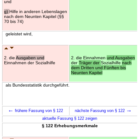
und
g)
Hilfe in anderen Lebenslagen
nach dem Neunten Kapitel (§§
70 bis 74)
geleistet wird,
2. die
Ausgaben und
2. die Einnahmen
und Ausgaben
Einnahmen der Sozialhilfe
der
Träger der
Sozialhilfe
nach
dem Dritten und Fünften bis
Neunten Kapitel
als Bundesstatistik durchgeführt.
←
→
frühere Fassung von § 122
nächste Fassung von § 122
aktuelle Fassung § 122 zeigen
§ 122 Erhebungsmerkmale