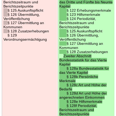
Berichtszeitraum und
das Dritte und Fünfte bis Neunte
Berichtszeitpunkte
Kapitel
§ 125 Auskunftspflicht
§ 122 Erhebungsmerkmale
§ 126 Übermittlung,
§ 123 Hilfsmerkmale
Veröffentlichung
§ 124 Periodizität,
§ 127 Übermittlung an
Berichtszeitraum und
Kommunen
Berichtszeitpunkte
§ 128 Zusatzerhebungen
§ 125 Auskunftspflicht
§ 129
§ 126 Übermittlung,
Verordnungsermächtigung
Veröffentlichung
§ 127 Übermittlung an
Kommunen
§ 128 Zusatzerhebungen
Zweiter Abschnitt
Bundesstatistik für das Vierte
Kapitel
§ 128a Bundesstatistik für
das Vierte Kapitel
§ 128b Persönliche
Merkmale
§ 128c Art und Höhe der
Bedarfe
§ 128d Art und Höhe der
angerechneten Einkommen
§ 128e Hilfsmerkmale
§ 128f Periodizität,
Berichtszeitraum und
Berichtszeitpunkte