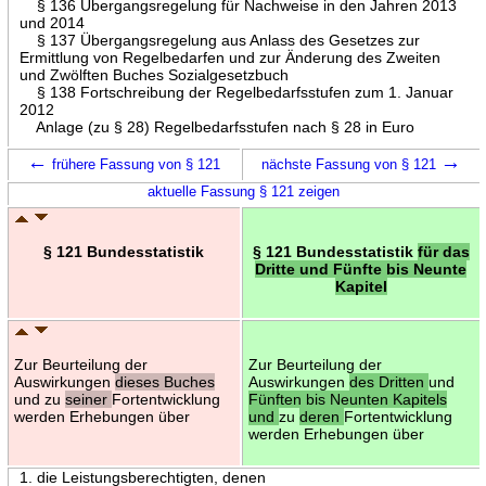
§ 136 Übergangsregelung für Nachweise in den Jahren 2013
und 2014
§ 137 Übergangsregelung aus Anlass des Gesetzes zur
Ermittlung von Regelbedarfen und zur Änderung des Zweiten
und Zwölften Buches Sozialgesetzbuch
§ 138 Fortschreibung der Regelbedarfsstufen zum 1. Januar
2012
Anlage (zu § 28) Regelbedarfsstufen nach § 28 in Euro
←
→
frühere Fassung von § 121
nächste Fassung von § 121
aktuelle Fassung § 121 zeigen
§ 121 Bundesstatistik
§ 121 Bundesstatistik
für das
Dritte und Fünfte bis Neunte
Kapitel
Zur Beurteilung der
Zur Beurteilung der
Auswirkungen
dieses Buches
Auswirkungen
des Dritten
und
und zu
seiner
Fortentwicklung
Fünften bis Neunten Kapitels
werden Erhebungen über
und
zu
deren
Fortentwicklung
werden Erhebungen über
1. die Leistungsberechtigten, denen