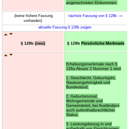
angerechneten Einkommen.
→
(keine frühere Fassung
nächste Fassung von § 128b
vorhanden)
aktuelle Fassung § 128b zeigen
§ 128b
(neu)
§ 128b
Persönliche Merkmale
Erhebungsmerkmale nach §
128a Absatz 2 Nummer 1 sind
1. Geschlecht, Geburtsjahr,
Staatsangehörigkeit und
Bundesland,
2. Geburtsmonat,
Wohngemeinde und
Gemeindeteil, bei Ausländern
auch aufenthaltsrechtlicher
Status,
3. Leistungsbezug in und
außerhalb von Einrichtungen,