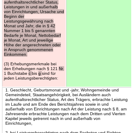
aufenthaltsrechtlicher Status,
Leistungen in und außerhalb
von Einrichtungen, Ursache und
Beginn der
Leistungsgewährung nach
Monat und Jahr, die in § 42
Nummer 1 bis 5 genannten
Bedarfe je Monat, Nettobedarf
je Monat, Art und jeweilige
Höhe der angerechneten oder
in Anspruch genommenen
Einkommen.
(3) Erhebungsmerkmale bei
den Erhebungen nach § 121
Nr.
1 Buchstabe
c
bis
g
sind für
jeden Leistungsberechtigten:
1. Geschlecht, Geburtsmonat und -jahr, Wohngemeinde und
Gemeindeteil, Staatsangehörigkeit, bei Ausländern auch
aufenthaltsrechtlicher Status, Art des Trägers, erbrachte Leistung
im Laufe und am Ende des Berichtsjahres sowie in und
außerhalb von Einrichtungen nach Art der Leistung nach § 8, am
Jahresende erbrachte Leistungen nach dem Dritten und Vierten
Kapitel jeweils getrennt nach in und außerhalb von
Einrichtungen,
2. bei Leistungsberechtigten nach dem Sechsten und Siebten