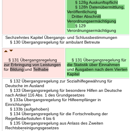
§ 128g Auskunftspflicht
§ 128h Datenübermittlung,
Veröffentlichung
Dritter Abschnitt
Verordnungsermächtigung
§ 129
Verordnungsermächtigung
Sechzehntes Kapitel Übergangs- und Schlussbestimmungen
§ 130 Übergangsregelung für ambulant Betreute
§ 131 Übergangsregelung
§ 131 Übergangsregelung für
zur Erbringung von Leistungen
die Statistik über Einnahmen
für
Bildung
und
Teilhabe
und
Ausgaben nach dem Vierten
Kapitel
§ 132 Übergangsregelung zur Sozialhilfegewährung für
Deutsche im Ausland
§ 133 Übergangsregelung für besondere Hilfen an Deutsche
nach Artikel 116 Abs. 1 des Grundgesetzes
§ 133a Übergangsregelung für Hilfeempfänger in
Einrichtungen
§ 133b (aufgehoben)
§ 134 Übergangsregelung für die Fortschreibung der
Regelbedarfsstufen 4 bis 6
§ 135 Übergangsregelung aus Anlass des Zweiten
Rechtsbereinigungsgesetzes