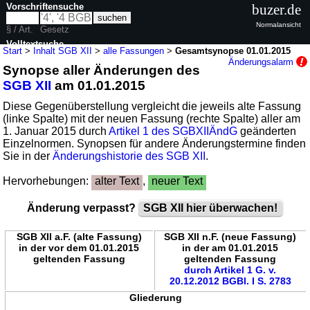
Vorschriftensuche
buzer.de
Normalansicht
§ / Art.
Gesetz
Volltextsuche
Start
>
Inhalt SGB XII
>
alle Fassungen
>
Gesamtsynopse 01.01.2015
Änderungsalarm
Synopse aller Änderungen des
nur in SGB XII
SGB XII
am 01.01.2015
Diese Gegenüberstellung vergleicht die jeweils alte Fassung
(linke Spalte) mit der neuen Fassung (rechte Spalte) aller am
1. Januar 2015 durch
Artikel 1 des SGBXIIÄndG
geänderten
Einzelnormen. Synopsen für andere Änderungstermine finden
Sie in der
Änderungshistorie des SGB XII
.
Hervorhebungen:
alter Text
,
neuer Text
Änderung verpasst?
SGB XII hier überwachen!
SGB XII a.F. (alte Fassung)
SGB XII n.F. (neue Fassung)
in der vor dem 01.01.2015
in der am 01.01.2015
geltenden Fassung
geltenden Fassung
durch Artikel 1 G. v.
20.12.2012 BGBl. I S. 2783
Gliederung