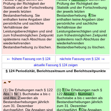
Prüfung der Richtigkeit der
Prüfung der Richtigkeit der
Statistik und der Fortschreibung
Statistik und der Fortschreibung
der jeweils letzten
der jeweils letzten
Bestandserhebung. Sie
Bestandserhebung.
2
Sie
enthalten keine Angaben über
enthalten keine Angaben über
persönliche und sachliche
persönliche und sachliche
Verhältnisse der
Verhältnisse der
Leistungsberechtigten und sind
Leistungsberechtigten und sind
zum frühestmöglichen Zeitpunkt
zum frühestmöglichen Zeitpunkt
spätestens nach Abschluss der
spätestens nach Abschluss der
wiederkehrenden
wiederkehrenden
Bestandserhebung zu löschen.
Bestandserhebung zu löschen.
←
→
frühere Fassung von § 124
nächste Fassung von § 124
aktuelle Fassung § 124 zeigen
§ 124 Periodizität, Berichtszeitraum und Berichtszeitpunkte
(1) Die Erhebungen nach § 122
(1)
1
Die Erhebungen nach §
Abs.
1
Nr.
1 Buchstabe a bis c
122
Absatz
1
Nummer
1
und Abs. 2
werden als
Buchstabe a bis c werden als
Bestandserhebungen jährlich
Bestandserhebungen jährlich
zum 31. Dezember
zum 31. Dezember
durchgeführt. Die Angaben sind
durchgeführt.
2
Die Angaben