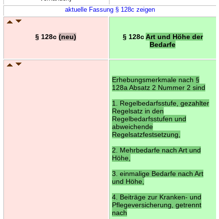
aktuelle Fassung § 128c zeigen
§ 128c
(neu)
§ 128c
Art und Höhe der
Bedarfe
Erhebungsmerkmale nach §
128a Absatz 2 Nummer 2 sind
1. Regelbedarfsstufe, gezahlter
Regelsatz in den
Regelbedarfsstufen und
abweichende
Regelsatzfestsetzung,
2. Mehrbedarfe nach Art und
Höhe,
3. einmalige Bedarfe nach Art
und Höhe,
4. Beiträge zur Kranken- und
Pflegeversicherung, getrennt
nach