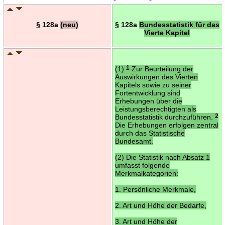
§ 128a
(neu)
§ 128a
Bundesstatistik für das
Vierte Kapitel
(1)
1
Zur Beurteilung der
Auswirkungen des Vierten
Kapitels sowie zu seiner
Fortentwicklung sind
Erhebungen über die
Leistungsberechtigten als
Bundesstatistik durchzuführen.
2
Die Erhebungen erfolgen zentral
durch das Statistische
Bundesamt.
(2) Die Statistik nach Absatz 1
umfasst folgende
Merkmalkategorien:
1. Persönliche Merkmale,
2. Art und Höhe der Bedarfe,
3. Art und Höhe der