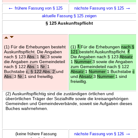
←
→
frühere Fassung von § 125
nächste Fassung von § 125
aktuelle Fassung § 125 zeigen
§ 125 Auskunftspflicht
(1) Für die Erhebungen besteht
(1)
1
Für die Erhebungen
nach §
Auskunftspflicht. Die Angaben
121
besteht Auskunftspflicht.
2
nach § 123
Abs.
1
Nr.
3 sowie
Die Angaben nach § 123
Absatz
die Angaben zum Gemeindeteil
1
Nummer
3 sowie die Angaben
nach § 122
Abs.
1
Nr.
1
zum Gemeindeteil nach § 122
Buchstabe
c, § 122 Abs. 2
und
Absatz
1
Nummer
1 Buchstabe
c
Abs.
3
Nr.
1 sind freiwillig.
und
Absatz
3
Nummer
1 sind
freiwillig.
(2) Auskunftspflichtig sind die zuständigen örtlichen und
überörtlichen Träger der Sozialhilfe sowie die kreisangehörigen
Gemeinden und Gemeindeverbände, soweit sie Aufgaben dieses
Buches wahrnehmen.
→
(keine frühere Fassung
nächste Fassung von § 126