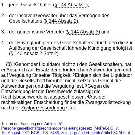
1.
jeder Gesellschafter (
§ 144 Absatz 1
),
2.
der Insolvenzverwalter über das Vermögen des
Gesellschafters (
§ 144 Absatz 2
),
3.
der gemeinsame Vertreter (
§ 144 Absatz 3
) und
4.
der Privatgläubiger des Gesellschafters, durch den die zur
Auflösung der Gesellschaft führende Kündigung erfolgt ist
(
§ 143 Absatz 2 Satz 2
).
(3)
1
Gehört der Liquidator nicht zu den Gesellschaftern, hat
er Anspruch auf Ersatz der erforderlichen Aufwendungen und
auf Vergütung für seine Tätigkeit.
2
Einigen sich der Liquidator
und die Gesellschaft hierüber nicht, setzt das Gericht die
Aufwendungen und die Vergütung fest.
3
Gegen die
Entscheidung ist die Beschwerde zulässig; die
Rechtsbeschwerde ist ausgeschlossen.
4
Aus der
rechtskräftigen Entscheidung findet die Zwangsvollstreckung
nach der
Zivilprozessordnung
statt.
Text in der Fassung des
Artikels 51
Personengesellschaftsrechtsmodernisierungsgesetz (MoPeG) G. v.
10. August 2021 BGBl. I S. 3436; zuletzt geändert durch Artikel 34 Abs. 4