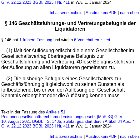
G. v. 22.12.2023 BGBl. 2023 I Nr. 411
m.W.v. 1. Januar 2024
Inhaltsverzeichnis
|
Ausdrucken/PDF
|
nach oben
§ 146 Geschäftsführungs- und Vertretungsbefugnis der
Liquidatoren
§ 146 hat
1 frühere Fassung
und wird in
6 Vorschriften zitiert
(1)
1
Mit der Auflösung erlischt die einem Gesellschafter im
Gesellschaftsvertrag übertragene Befugnis zur
Geschäftsführung und Vertretung.
2
Diese Befugnis steht von
der Auflösung an allen Liquidatoren gemeinsam zu.
(2) Die bisherige Befugnis eines Gesellschafters zur
Geschäftsführung gilt gleichwohl zu seinen Gunsten als
fortbestehend, bis er von der Auflösung der Gesellschaft
Kenntnis erlangt hat oder die Auflösung kennen muss.
Text in der Fassung des
Artikels 51
Personengesellschaftsrechtsmodernisierungsgesetz (MoPeG) G. v.
10. August 2021 BGBl. I S. 3436; zuletzt geändert durch Artikel 34 Abs. 4
G. v. 22.12.2023 BGBl. 2023 I Nr. 411
m.W.v. 1. Januar 2024
Inhaltsverzeichnis
|
Ausdrucken/PDF
|
nach oben