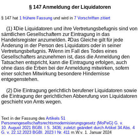
§ 147 Anmeldung der Liquidatoren
§ 147 hat
1 frühere Fassung
und wird in
7 Vorschriften zitiert
(1)
1
Die Liquidatoren und ihre Vertretungsbefugnis sind von
sämtlichen Gesellschaftern zur Eintragung in das
Handelsregister anzumelden.
2
Das Gleiche gilt für jede
Änderung in der Person des Liquidators oder in seiner
Vertretungsbefugnis.
3
Wenn im Fall des Todes eines
Gesellschafters anzunehmen ist, dass die Anmeldung den
Tatsachen entspricht, kann die Eintragung erfolgen, auch
ohne dass die Erben bei der Anmeldung mitwirken, sofern
einer solchen Mitwirkung besondere Hindernisse
entgegenstehen.
(2) Die Eintragung gerichtlich berufener Liquidatoren sowie
die Eintragung der gerichtlichen Abberufung von Liquidatoren
geschieht von Amts wegen.
Text in der Fassung des
Artikels 51
Personengesellschaftsrechtsmodernisierungsgesetz (MoPeG) G. v.
10. August 2021 BGBl. I S. 3436; zuletzt geändert durch Artikel 34 Abs. 4
G. v. 22.12.2023 BGBl. 2023 I Nr. 411
m.W.v. 1. Januar 2024