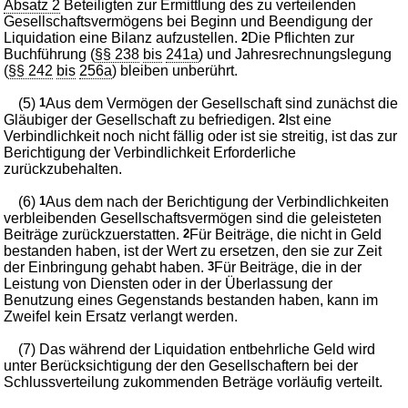
Absatz 2
Beteiligten zur Ermittlung des zu verteilenden
Gesellschaftsvermögens bei Beginn und Beendigung der
Liquidation eine Bilanz aufzustellen.
2
Die Pflichten zur
Buchführung (
§§ 238
bis
241a
) und Jahresrechnungslegung
(
§§ 242
bis
256a
) bleiben unberührt.
(5)
1
Aus dem Vermögen der Gesellschaft sind zunächst die
Gläubiger der Gesellschaft zu befriedigen.
2
Ist eine
Verbindlichkeit noch nicht fällig oder ist sie streitig, ist das zur
Berichtigung der Verbindlichkeit Erforderliche
zurückzubehalten.
(6)
1
Aus dem nach der Berichtigung der Verbindlichkeiten
verbleibenden Gesellschaftsvermögen sind die geleisteten
Beiträge zurückzuerstatten.
2
Für Beiträge, die nicht in Geld
bestanden haben, ist der Wert zu ersetzen, den sie zur Zeit
der Einbringung gehabt haben.
3
Für Beiträge, die in der
Leistung von Diensten oder in der Überlassung der
Benutzung eines Gegenstands bestanden haben, kann im
Zweifel kein Ersatz verlangt werden.
(7) Das während der Liquidation entbehrliche Geld wird
unter Berücksichtigung der den Gesellschaftern bei der
Schlussverteilung zukommenden Beträge vorläufig verteilt.