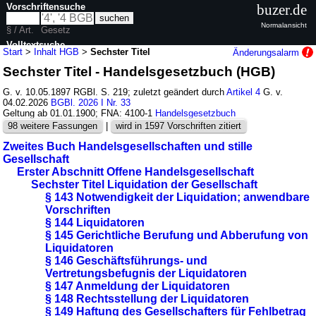
Vorschriftensuche
buzer.de
Normalansicht
§ / Art.
Gesetz
Volltextsuche
Start
>
Inhalt HGB
>
Sechster Titel
Änderungsalarm
Sechster Titel - Handelsgesetzbuch (HGB)
nur in HGB
G. v. 10.05.1897 RGBl. S. 219; zuletzt geändert durch
Artikel 4
G. v.
04.02.2026
BGBl. 2026 I Nr. 33
Geltung ab 01.01.1900; FNA: 4100-1
Handelsgesetzbuch
98 weitere Fassungen
|
wird in 1597 Vorschriften zitiert
Zweites Buch Handelsgesellschaften und stille
Gesellschaft
Erster Abschnitt Offene Handelsgesellschaft
Sechster Titel Liquidation der Gesellschaft
§ 143 Notwendigkeit der Liquidation; anwendbare
Vorschriften
§ 144 Liquidatoren
§ 145 Gerichtliche Berufung und Abberufung von
Liquidatoren
§ 146 Geschäftsführungs- und
Vertretungsbefugnis der Liquidatoren
§ 147 Anmeldung der Liquidatoren
§ 148 Rechtsstellung der Liquidatoren
§ 149 Haftung des Gesellschafters für Fehlbetrag