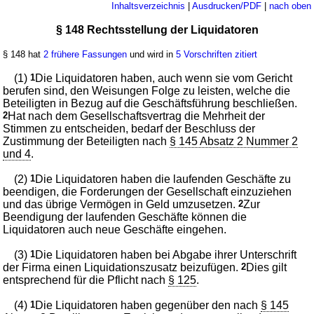
Inhaltsverzeichnis
|
Ausdrucken/PDF
|
nach oben
§ 148 Rechtsstellung der Liquidatoren
§ 148 hat
2 frühere Fassungen
und wird in
5 Vorschriften zitiert
(1)
1
Die Liquidatoren haben, auch wenn sie vom Gericht
berufen sind, den Weisungen Folge zu leisten, welche die
Beteiligten in Bezug auf die Geschäftsführung beschließen.
2
Hat nach dem Gesellschaftsvertrag die Mehrheit der
Stimmen zu entscheiden, bedarf der Beschluss der
Zustimmung der Beteiligten nach
§ 145 Absatz 2 Nummer 2
und 4
.
(2)
1
Die Liquidatoren haben die laufenden Geschäfte zu
beendigen, die Forderungen der Gesellschaft einzuziehen
und das übrige Vermögen in Geld umzusetzen.
2
Zur
Beendigung der laufenden Geschäfte können die
Liquidatoren auch neue Geschäfte eingehen.
(3)
1
Die Liquidatoren haben bei Abgabe ihrer Unterschrift
der Firma einen Liquidationszusatz beizufügen.
2
Dies gilt
entsprechend für die Pflicht nach
§ 125
.
(4)
1
Die Liquidatoren haben gegenüber den nach
§ 145