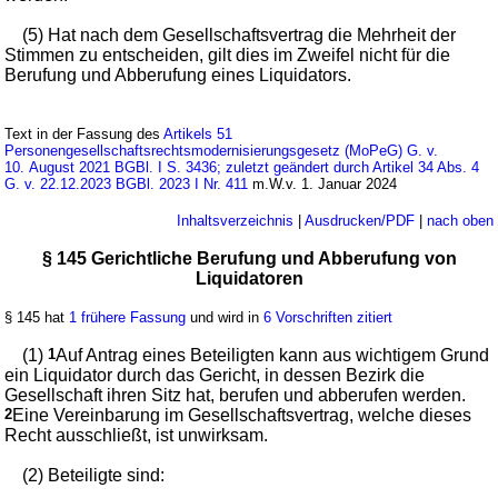
(5) Hat nach dem Gesellschaftsvertrag die Mehrheit der
Stimmen zu entscheiden, gilt dies im Zweifel nicht für die
Berufung und Abberufung eines Liquidators.
Text in der Fassung des
Artikels 51
Personengesellschaftsrechtsmodernisierungsgesetz (MoPeG) G. v.
10. August 2021 BGBl. I S. 3436; zuletzt geändert durch Artikel 34 Abs. 4
G. v. 22.12.2023 BGBl. 2023 I Nr. 411
m.W.v. 1. Januar 2024
Inhaltsverzeichnis
|
Ausdrucken/PDF
|
nach oben
§ 145 Gerichtliche Berufung und Abberufung von
Liquidatoren
§ 145 hat
1 frühere Fassung
und wird in
6 Vorschriften zitiert
(1)
1
Auf Antrag eines Beteiligten kann aus wichtigem Grund
ein Liquidator durch das Gericht, in dessen Bezirk die
Gesellschaft ihren Sitz hat, berufen und abberufen werden.
2
Eine Vereinbarung im Gesellschaftsvertrag, welche dieses
Recht ausschließt, ist unwirksam.
(2) Beteiligte sind: