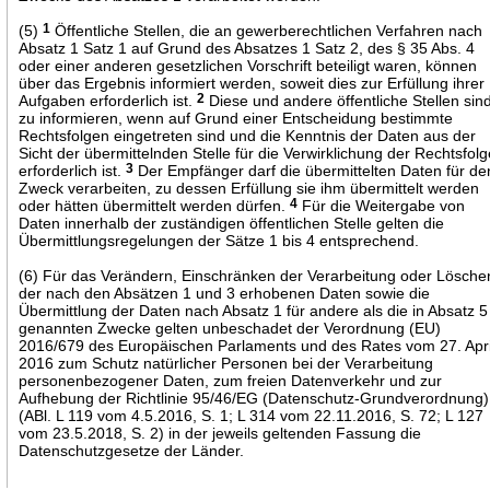
(5)
1
Öffentliche Stellen, die an gewerberechtlichen Verfahren nach
Absatz 1 Satz 1 auf Grund des Absatzes 1 Satz 2, des § 35 Abs. 4
oder einer anderen gesetzlichen Vorschrift beteiligt waren, können
über das Ergebnis informiert werden, soweit dies zur Erfüllung ihrer
Aufgaben erforderlich ist.
2
Diese und andere öffentliche Stellen sin
zu informieren, wenn auf Grund einer Entscheidung bestimmte
Rechtsfolgen eingetreten sind und die Kenntnis der Daten aus der
Sicht der übermittelnden Stelle für die Verwirklichung der Rechtsfol
erforderlich ist.
3
Der Empfänger darf die übermittelten Daten für de
Zweck verarbeiten, zu dessen Erfüllung sie ihm übermittelt werden
oder hätten übermittelt werden dürfen.
4
Für die Weitergabe von
Daten innerhalb der zuständigen öffentlichen Stelle gelten die
Übermittlungsregelungen der Sätze 1 bis 4 entsprechend.
(6) Für das Verändern, Einschränken der Verarbeitung oder Lösche
der nach den Absätzen 1 und 3 erhobenen Daten sowie die
Übermittlung der Daten nach Absatz 1 für andere als die in Absatz 5
genannten Zwecke gelten unbeschadet der Verordnung (EU)
2016/679 des Europäischen Parlaments und des Rates vom 27. Apri
2016 zum Schutz natürlicher Personen bei der Verarbeitung
personenbezogener Daten, zum freien Datenverkehr und zur
Aufhebung der Richtlinie 95/46/EG (Datenschutz-Grundverordnung)
(ABl. L 119 vom 4.5.2016, S. 1; L 314 vom 22.11.2016, S. 72; L 127
vom 23.5.2018, S. 2) in der jeweils geltenden Fassung die
Datenschutzgesetze der Länder.