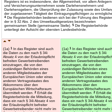
Registers ist es insbesondere, der Allgemeinheit, vor allem Anlegern
und Versicherungsunternehmen sowie Darlehensnehmern und
Darlehensgebern, die Überprüfung der Zulassung sowie des Umfan
der zugelassenen Tätigkeit der Eintragungspflichtigen zu ermöglich
4
Die Registerbehörden bedienen sich bei der Führung des Registe
der in § 32 Abs. 2 des Umweltauditgesetzes bezeichneten
gemeinsamen Stelle (gemeinsame Stelle).
5
Die Registerbehörde
unterliegt der Aufsicht der obersten Landesbehörde.
(1a)
1
In das Register sind auch
(1a)
1
In das Register sind auc
die Daten zu den nach § 34i
die Daten zu den nach § 34i
Absatz 4 von der Erlaubnispflicht
Absatz 4 von der Erlaubnispflic
befreiten Gewerbetreibenden
befreiten Gewerbetreibenden
einzutragen, die von den
einzutragen, die von den
zuständigen Behörden eines
zuständigen Behörden eines
anderen Mitgliedstaates der
anderen Mitgliedstaates der
Europäischen Union oder eines
Europäischen Union oder eines
anderen Vertragsstaates des
anderen Vertragsstaates des
Abkommens über den
Abkommens über den
Europäischen Wirtschaftsraum
Europäischen Wirtschaftsraum
übermittelt werden.
2
Erhält die
übermittelt werden.
2
Erhält die
Registerbehörde die Mitteilung,
Registerbehörde die Mitteilung,
dass ein nach § 34i Absatz 4 von
dass ein nach § 34i Absatz 4 v
der Erlaubnispflicht befreiter
der Erlaubnispflicht befreiter
Gewerbetreibender nicht mehr im
Gewerbetreibender nicht mehr 