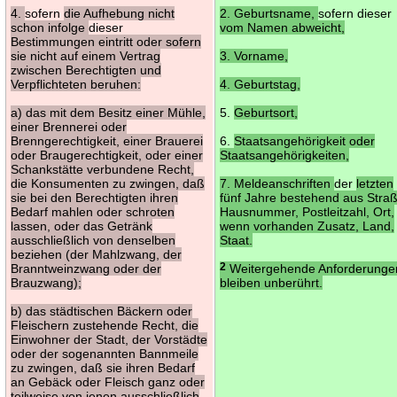
4.
sofern
die Aufhebung nicht
2. Geburtsname,
sofern dieser
schon infolge
dieser
vom Namen abweicht,
Bestimmungen eintritt oder sofern
sie nicht auf einem Vertrag
3. Vorname,
zwischen Berechtigten und
Verpflichteten beruhen:
4. Geburtstag,
a) das mit dem Besitz einer Mühle,
5.
Geburtsort,
einer Brennerei oder
Brenngerechtigkeit, einer Brauerei
6.
Staatsangehörigkeit oder
oder Braugerechtigkeit, oder einer
Staatsangehörigkeiten,
Schankstätte verbundene Recht,
die Konsumenten zu zwingen, daß
7. Meldeanschriften
der
letzten
sie bei den Berechtigten ihren
fünf Jahre bestehend aus Stra
Bedarf mahlen oder schroten
Hausnummer, Postleitzahl, Ort,
lassen, oder das Getränk
wenn vorhanden Zusatz, Land,
ausschließlich von denselben
Staat.
beziehen (der Mahlzwang, der
Branntweinzwang oder der
2
Weitergehende Anforderunge
Brauzwang);
bleiben unberührt.
b) das städtischen Bäckern oder
Fleischern zustehende Recht, die
Einwohner der Stadt, der Vorstädte
oder der sogenannten Bannmeile
zu zwingen, daß sie ihren Bedarf
an Gebäck oder Fleisch ganz oder
teilweise von jenen ausschließlich