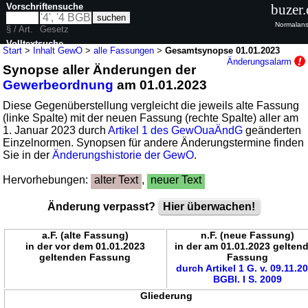
Vorschriftensuche
buzer.
Normalans
§ / Art.
Gesetz
Volltextsuche
Start
>
Inhalt GewO
>
alle Fassungen
>
Gesamtsynopse 01.01.2023
Änderungsalarm
Synopse aller Änderungen der
nur in GewO
Gewerbeordnung
am 01.01.2023
Diese Gegenüberstellung vergleicht die jeweils alte Fassung
(linke Spalte) mit der neuen Fassung (rechte Spalte) aller am
1. Januar 2023 durch
Artikel 1 des GewOuaÄndG
geänderten
Einzelnormen. Synopsen für andere Änderungstermine finden
Sie in der
Änderungshistorie der GewO
.
Hervorhebungen:
alter Text
,
neuer Text
Änderung verpasst?
Hier überwachen!
a.F. (alte Fassung)
n.F. (neue Fassung)
in der vor dem 01.01.2023
in der am 01.01.2023 gelten
geltenden Fassung
Fassung
durch Artikel 1 G. v. 09.11.2
BGBl. I S. 2009
Gliederung