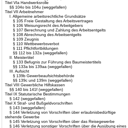
Titel VIa Handwerksrolle
§§ 104o bis 104u (weggefallen)
Titel VII Arbeitnehmer
I. Allgemeine arbeitsrechtliche Grundsätze
§ 105 Freie Gestaltung des Arbeitsvertrages
§ 106 Weisungsrecht des Arbeitgebers
§ 107 Berechnung und Zahlung des Arbeitsentgelts
§ 108 Abrechnung des Arbeitsentgelts
§ 109 Zeugnis
§ 110 Wettbewerbsverbot
§ 111 Pflichtfortbildungen
§§ 112 bis 132a (weggefallen)
II. Meistertitel
§ 133 Befugnis zur Führung des Baumeistertitels
§§ 133a bis 139aa (weggefallen)
III. Aufsicht
§ 139b Gewerbeaufsichtsbehörde
§§ 139c und 139m (weggefallen)
Titel VIII Gewerbliche Hilfskassen
§§ 140 bis 141f (weggefallen)
Titel IX Statutarische Bestimmungen
§ 142 (weggefallen)
Titel X Straf- und Bußgeldvorschriften
§ 143 (weggefallen)
§ 144 Verletzung von Vorschriften über erlaubnisbedürftige
stehende Gewerbe
§ 145 Verletzung von Vorschriften über das Reisegewerbe
§ 146 Verletzung sonstiger Vorschriften über die Ausübung eines