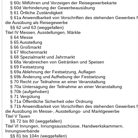
§ 60c Mitführen und Vorzeigen der Reisegewerbekarte
§ 60d Verhinderung der Gewerbeausübung
§ 61 Örtliche Zuständigkeit
§ 61a Anwendbarkeit von Vorschriften des stehenden Gewerbes f
die Ausübung als Reisegewerbe
§§ 62 und 63 (weggefallen)
Titel IV Messen, Ausstellungen, Märkte
§ 64 Messe
§ 65 Ausstellung
§ 66 Großmarkt
§ 67 Wochenmarkt
§ 68 Spezialmarkt und Jahrmarkt
§ 68a Verabreichen von Getränken und Speisen
§ 69 Festsetzung
§ 69a Ablehnung der Festsetzung, Auflagen
§ 69b Änderung und Aufhebung der Festsetzung
§ 70 Recht zur Teilnahme an einer Veranstaltung
§ 70a Untersagung der Teilnahme an einer Veranstaltung
§ 70b (aufgehoben)
§ 71 Vergütung
§ 71a Öffentliche Sicherheit oder Ordnung
§ 71b Anwendbarkeit von Vorschriften des stehenden Gewerbes f
die Ausübung im Messe-, Ausstellungs- und Marktgewerbe
Titel V Taxen
§§ 72 bis 80 (weggefallen)
Titel VI Innungen, Innungsausschüsse, Handwerkskammern,
Innungsverbände
§§ 81 bis 104n (weggefallen)