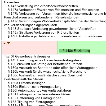
Gewerbes
§ 147 Verletzung von Arbeitsschutzvorschriften
§ 147a Verbotener Erwerb von Edelmetallen und Edelsteinen
§ 147b Verletzung von Vorschriften über die Insolvenzsicherung b
Pauschalreisen und verbundenen Reiseleistungen
§ 147c Verstoß gegen Wohlverhaltenspflichten bei der Vermittlun
von Versicherungsanlageprodukten
§ 148 Strafbare Verletzung gewerberechtlicher Vorschriften
§ 148a Strafbare Verletzung von Prüferpflichten
§ 148b Fahrlässige Hehlerei von Edelmetallen und Edelsteinen
§ 148c Einziehung
Titel XI Gewerbezentralregister
§ 149 Einrichtung eines Gewerbezentralregisters
§ 150 Auskunft auf Antrag der betroffenen Person
§ 150a Auskunft an Behörden oder öffentliche Auftraggeber
§ 150b Auskunft für die wissenschaftliche Forschung
§ 150c Auskunft an ausländische sowie über- und
zwischenstaatliche Stellen
§ 150d Protokollierungen
§ 150e Elektronische Antragstellung
§ 150f Automatisiertes Auskunftsverfahren
§ 151 Eintragungen in besonderen Fällen
§ 152 Entfernung von Eintragungen
§ 153 Tilgung von Eintragungen
§ 153a Mitteilungen zum Gewerbezentralregister