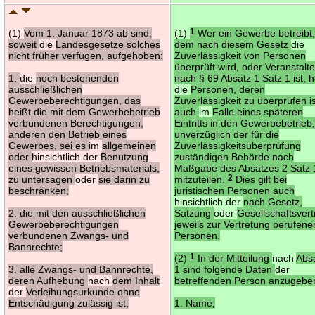
(1)
Vom 1. Januar 1873 ab sind,
(1)
1
Wer ein Gewerbe betreibt,
soweit
die
Landesgesetze solches
dem nach diesem Gesetz
die
nicht früher verfügen, aufgehoben:
Zuverlässigkeit von Personen
überprüft wird, oder Veranstalte
1.
die
noch bestehenden
nach § 69 Absatz 1 Satz 1 ist, h
ausschließlichen
die
Personen, deren
Gewerbeberechtigungen, das
Zuverlässigkeit zu überprüfen is
heißt die mit dem Gewerbebetrieb
auch
im
Falle eines späteren
verbundenen Berechtigungen,
Eintritts in den Gewerbebetrieb
anderen den Betrieb eines
unverzüglich der für die
Gewerbes, sei es
im
allgemeinen
Zuverlässigkeitsüberprüfung
oder
hinsichtlich der
Benutzung
zuständigen Behörde nach
eines gewissen Betriebsmaterials,
Maßgabe des Absatzes 2 Satz 
zu untersagen
oder
sie darin zu
mitzuteilen.
2
Dies gilt bei
beschränken;
juristischen Personen auch
hinsichtlich der
nach Gesetz,
2. die mit den ausschließlichen
Satzung
oder
Gesellschaftsvert
Gewerbeberechtigungen
jeweils zur Vertretung berufene
verbundenen Zwangs- und
Personen.
Bannrechte;
(2)
1
In der Mitteilung
nach
Abs
3. alle Zwangs- und Bannrechte,
1 sind folgende Daten
der
deren Aufhebung
nach
dem Inhalt
betreffenden Person anzugebe
der
Verleihungsurkunde ohne
Entschädigung zulässig ist;
1. Name,