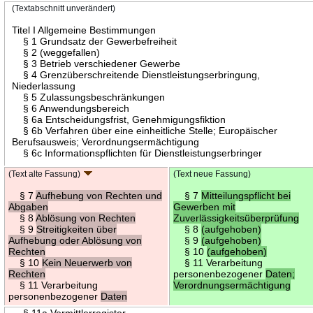
(Textabschnitt unverändert)
Titel I Allgemeine Bestimmungen
§ 1 Grundsatz der Gewerbefreiheit
§ 2 (weggefallen)
§ 3 Betrieb verschiedener Gewerbe
§ 4 Grenzüberschreitende Dienstleistungserbringung,
Niederlassung
§ 5 Zulassungsbeschränkungen
§ 6 Anwendungsbereich
§ 6a Entscheidungsfrist, Genehmigungsfiktion
§ 6b Verfahren über eine einheitliche Stelle; Europäischer
Berufsausweis; Verordnungsermächtigung
§ 6c Informationspflichten für Dienstleistungserbringer
(Text alte Fassung)
(Text neue Fassung)
§ 7
Aufhebung von Rechten und
§ 7
Mitteilungspflicht bei
Abgaben
Gewerben mit
§ 8
Ablösung von Rechten
Zuverlässigkeitsüberprüfung
§ 9
Streitigkeiten über
§ 8
(aufgehoben)
Aufhebung oder Ablösung von
§ 9
(aufgehoben)
Rechten
§ 10
(aufgehoben)
§ 10
Kein Neuerwerb von
§ 11 Verarbeitung
Rechten
personenbezogener
Daten;
§ 11 Verarbeitung
Verordnungsermächtigung
personenbezogener
Daten
§ 11a Vermittlerregister