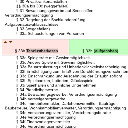
§ 30 Privatkrankenanstalten
§§ 30a bis 30c (weggefallen)
§ 31 Bewachungsgewerbe auf Seeschiffen;
Verordnungsermächtigung
§ 32 Regelung der Sachkundeprüfung,
Aufgabenauswahlausschüsse
§ 33 (weggefallen)
§ 33a Schaustellungen von Personen
§ 33b
Tanzlustbarkeiten
§ 33b
(aufgehoben)
§ 33c Spielgeräte mit Gewinnmöglichkeit
§ 33d Andere Spiele mit Gewinnmöglichkeit
§ 33e Bauartzulassung und Unbedenklichkeitsbescheinigung
§ 33f Ermächtigung zum Erlaß von Durchführungsvorschrifte
§ 33g Einschränkung und Ausdehnung der Erlaubnispflicht
§ 33h Spielbanken, Lotterien, Glücksspiele
§ 33i Spielhallen und ähnliche Unternehmen
§ 34 Pfandleihgewerbe
§ 34a Bewachungsgewerbe; Verordnungsermächtigung
§ 34b Versteigerergewerbe
§ 34c Immobilienmakler, Darlehensvermittler, Bauträger,
Baubetreuer, Wohnimmobilienverwalter, Verordnungsermächtigung
§ 34d Versicherungsvermittler, Versicherungsberater
§ 34e Verordnungsermächtigung
§ 34f Finanzanlagenvermittler
§ 34g Verordnungsermächtigung