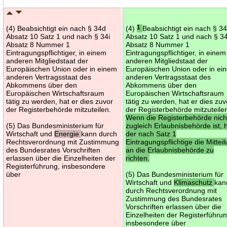
(4) Beabsichtigt ein nach § 34d
(4)
1
Beabsichtigt ein nach § 3
Absatz 10 Satz 1 und nach § 34i
Absatz 10 Satz 1 und nach § 34
Absatz 8 Nummer 1
Absatz 8 Nummer 1
Eintragungspflichtiger, in einem
Eintragungspflichtiger, in einem
anderen Mitgliedstaat der
anderen Mitgliedstaat der
Europäischen Union oder in einem
Europäischen Union oder in ei
anderen Vertragsstaat des
anderen Vertragsstaat des
Abkommens über den
Abkommens über den
Europäischen Wirtschaftsraum
Europäischen Wirtschaftsraum
tätig zu werden, hat er dies zuvor
tätig zu werden, hat er dies zuv
der Registerbehörde mitzuteilen.
der Registerbehörde mitzuteile
Wenn die Registerbehörde nich
(5) Das Bundesministerium für
zugleich Erlaubnisbehörde ist, 
Wirtschaft und
Energie
kann durch
der nach Satz 1
Rechtsverordnung mit Zustimmung
Eintragungspflichtige die Mittei
des Bundesrates Vorschriften
an die Erlaubnisbehörde zu
erlassen über die Einzelheiten der
richten.
Registerführung, insbesondere
über
(5) Das Bundesministerium für
Wirtschaft und
Klimaschutz
kan
durch Rechtsverordnung mit
Zustimmung des Bundesrates
Vorschriften erlassen über die
Einzelheiten der Registerführun
insbesondere über