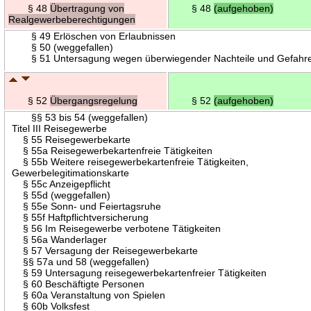
§ 48
Übertragung von
§ 48
(aufgehoben)
Realgewerbeberechtigungen
§ 49 Erlöschen von Erlaubnissen
§ 50 (weggefallen)
§ 51 Untersagung wegen überwiegender Nachteile und Gefahr
§ 52
Übergangsregelung
§ 52
(aufgehoben)
§§ 53 bis 54 (weggefallen)
Titel III Reisegewerbe
§ 55 Reisegewerbekarte
§ 55a Reisegewerbekartenfreie Tätigkeiten
§ 55b Weitere reisegewerbekartenfreie Tätigkeiten,
Gewerbelegitimationskarte
§ 55c Anzeigepflicht
§ 55d (weggefallen)
§ 55e Sonn- und Feiertagsruhe
§ 55f Haftpflichtversicherung
§ 56 Im Reisegewerbe verbotene Tätigkeiten
§ 56a Wanderlager
§ 57 Versagung der Reisegewerbekarte
§§ 57a und 58 (weggefallen)
§ 59 Untersagung reisegewerbekartenfreier Tätigkeiten
§ 60 Beschäftigte Personen
§ 60a Veranstaltung von Spielen
§ 60b Volksfest