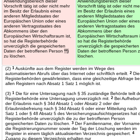
Anwendungsbereich dieser
Anwendungsbereich dieser
Vorschrift tätig ist oder nicht mehr
Vorschrift tätig ist oder nicht m
im Besitz der Erlaubnis eines
im Besitz der Erlaubnis eines
anderen Mitgliedstaates der
anderen Mitgliedstaates der
Europäischen Union oder eines
Europäischen Union oder eines
anderen Vertragsstaates des
anderen Vertragsstaates des
Abkommens über den
Abkommens über den
Europäischen Wirtschaftsraum ist,
Europäischen Wirtschaftsraum i
so hat die Registerbehörde
so hat die Registerbehörde
unverzüglich die gespeicherten
unverzüglich die gespeicherten
Daten der betroffenen Person
**)
Daten der betroffenen Person 
zu löschen.
löschen.
(2)
1
Auskünfte aus dem Register werden im Wege des
automatisierten Abrufs über das Internet oder schriftlich erteilt.
2
Die
Registerbehörden gewährleisten, dass eine gleichzeitige Abfrage be
allen Registern nach Absatz 1 Satz 1 möglich ist.
(3)
1
Die für eine Untersagung nach § 35 zuständige Behörde teilt d
Registerbehörde eine Untersagung unverzüglich mit.
2
Bei Aufhebu
der Erlaubnis nach § 34d Absatz 1 oder Absatz 2 oder der
Erlaubnisbefreiung nach § 34d Absatz 6 oder einer Mitteilung nach
Satz 1 oder § 48 Absatz 5 des Versicherungsaufsichtsgesetzes hat 
Registerbehörde unverzüglich die zu der betroffenen Person
gespeicherten Daten zu löschen.
3
Der Familienname, der Vorname
die Registrierungsnummer sowie der Tag der Löschung werden im
Register in einem täglich aktualisierten Verzeichnis gespeichert.
4
Zugang zu diesem Verzeichnis erhalten nur