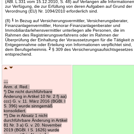
(ABl. L 331 vom 15.12.2010, S. 48) auf Verlangen alle Informatione
zur Verfügung, die zur Erfüllung von deren Aufgaben auf Grund der
Verordnung (EU) Nr. 1094/2010 erforderlich sind.
(8)
1
In Bezug auf Versicherungsvermittler, Versicherungsberater,
Finanzanlagenvermittler, Honorar-Finanzanlagenberater und
Immobiliardarlehensvermittler unterliegen alle Personen, die im
Rahmen des Registrierungsverfahrens oder im Rahmen der
Überprüfung der Einhaltung der Voraussetzungen für die Tätigkeit z
Entgegennahme oder Erteilung von Informationen verpflichtet sind,
dem Berufsgeheimnis.
2
§ 309 des Versicherungsaufsichtsgesetzes g
entsprechend.
---
Anm. d. Red.:
*) Die nicht durchführbare
Änderung in Artikel 10 Nr. 2 f) aa)
ccc) G. v. 11. März 2016 (BGBl. I
S. 396) wurde sinngemäß
konsolidiert.
**) Die in Absatz 1 nicht
durchführbare Änderung in Artikel
81 Nr. 3 a) G. v. 20. November
2019 (BGBl. I S. 1626) wurde