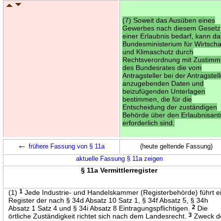
(7) Soweit das Ausüben eines
Gewerbes nach diesem Gesetz
einer Erlaubnis bedarf, kann d
Bundesministerium für Wirtscha
und Klimaschutz durch
Rechtsverordnung mit Zustim
des Bundesrates die vom
Antragsteller bei der Antragstel
anzugebenden Daten und
beizufügenden Unterlagen
bestimmen, die für die
Entscheidung der zuständigen
Behörde über den Erlaubnisant
erforderlich sind.
←
frühere Fassung von § 11a
(heute geltende Fassung)
aktuelle Fassung § 11a zeigen
§ 11a Vermittlerregister
(1)
1
Jede Industrie- und Handelskammer (Registerbehörde) führt e
Register der nach § 34d Absatz 10 Satz 1, § 34f Absatz 5, § 34h
Absatz 1 Satz 4 und § 34i Absatz 8 Eintragungspflichtigen.
2
Die
örtliche Zuständigkeit richtet sich nach dem Landesrecht.
3
Zweck d