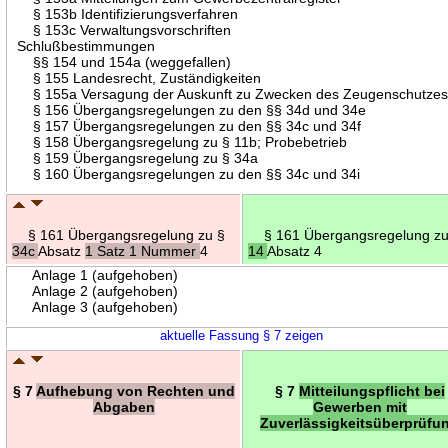
§ 153b Identifizierungsverfahren
§ 153c Verwaltungsvorschriften
Schlußbestimmungen
§§ 154 und 154a (weggefallen)
§ 155 Landesrecht, Zuständigkeiten
§ 155a Versagung der Auskunft zu Zwecken des Zeugenschutze
§ 156 Übergangsregelungen zu den §§ 34d und 34e
§ 157 Übergangsregelungen zu den §§ 34c und 34f
§ 158 Übergangsregelung zu § 11b; Probebetrieb
§ 159 Übergangsregelung zu § 34a
§ 160 Übergangsregelungen zu den §§ 34c und 34i
§ 161 Übergangsregelung zu §
§ 161 Übergangsregelung zu
34c
Absatz
1 Satz 1 Nummer
4
14
Absatz 4
Anlage 1 (aufgehoben)
Anlage 2 (aufgehoben)
Anlage 3 (aufgehoben)
aktuelle Fassung § 7 zeigen
§ 7
Aufhebung von Rechten und
§ 7
Mitteilungspflicht bei
Abgaben
Gewerben mit
Zuverlässigkeitsüberprüfu