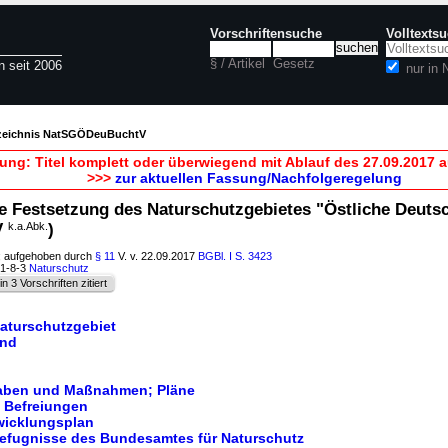
Vorschriftensuche
Volltexts
§ / Artikel
Gesetz
n seit 2006
nur in
rzeichnis NatSGÖDeuBuchtV
ung: Titel komplett oder überwiegend mit Ablauf des 27.09.2017
>>>
zur aktuellen Fassung/Nachfolgeregelung
e Festsetzung des Naturschutzgebietes "Östliche Deuts
V
k.a.Abk.
)
; aufgehoben durch
§ 11
V. v. 22.09.2017
BGBl. I S. 3423
91-8-3
Naturschutz
in 3 Vorschriften zitiert
Naturschutzgebiet
and
haben und Maßnahmen; Pläne
 Befreiungen
twicklungsplan
efugnisse des Bundesamtes für Naturschutz