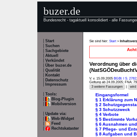
buzer.de
Bundesrecht - tagaktuell konsolidiert - alle Fassunge
Start
Sie sind hier:
Start
>
Inhaltsve
Suchen
Acht
Sachgebiete
Aktuell
Verkündet
Verordnung über di
Über buzer.de
(NatSGÖDeuBucht
Qualität
Kontakt
V. v. 15.09.2005
BGBl. I S. 2782
Datenschutz
Geltung ab 24.09.2005; FNA: 7
Impressum
3 weitere Fassungen
|
wird 
Tools:
Eingangsformel
Blog-Plugin
§ 1 Erklärung zum 
Mobilversion
§ 2 Schutzgegenst
§ 3 Schutzzweck
Update via:
§ 4 Verbote
Web-Widget
§ 5 Bestimmte Vor
Feed
§ 6 Ausnahmen und
Rechtskataster
§ 7 Pflege- und En
§ 8 Aufgaben und B