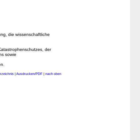
ung, die wissenschaftliche
Katastrophenschutzes, der
ns sowie
en.
rzeichnis
|
Ausdrucken/PDF
|
nach oben