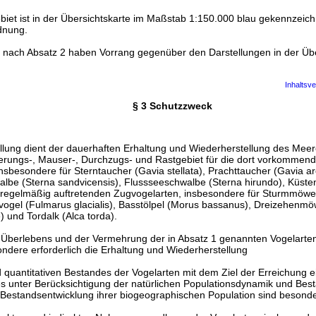
iet ist in der Übersichtskarte im Maßstab 1:150.000 blau gekennzeichn
dnung.
nach Absatz 2 haben Vorrang gegenüber den Darstellungen in der Übe
Inhaltsve
§ 3 Schutzzweck
ellung dient der dauerhaften Erhaltung und Wiederherstellung des Meer
erungs-, Mauser-, Durchzugs- und Rastgebiet für die dort vorkommend
insbesondere für Sterntaucher (Gavia stellata), Prachttaucher (Gavia 
lbe (Sterna sandvicensis), Flussseeschwalbe (Sterna hirundo), Küst
e regelmäßig auftretenden Zugvogelarten, insbesondere für Sturmmöw
vogel (Fulmarus glacialis), Basstölpel (Morus bassanus), Dreizehenmöw
) und Tordalk (Alca torda).
 Überlebens und der Vermehrung der in Absatz 1 genannten Vogelarten
ndere erforderlich die Erhaltung und Wiederherstellung
d quantitativen Bestandes der Vogelarten mit dem Ziel der Erreichung 
s unter Berücksichtigung der natürlichen Populationsdynamik und Best
 Bestandsentwicklung ihrer biogeographischen Population sind besonde