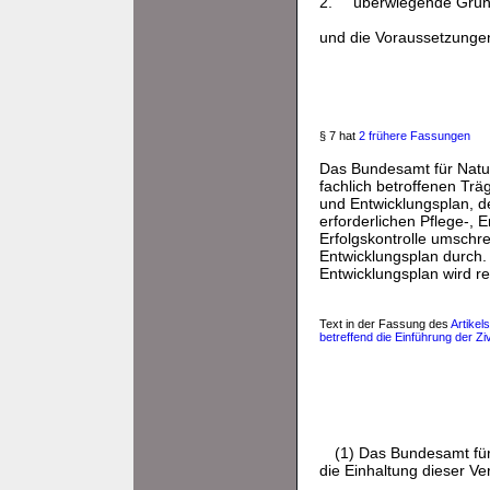
2.
überwiegende Gründ
und die Voraussetzungen
§ 7 hat
2 frühere Fassungen
Das Bundesamt für Naturs
fachlich betroffenen Tr
und Entwicklungsplan, 
erforderlichen Pflege-,
Erfolgskontrolle umschre
Entwicklungsplan durch.
Entwicklungsplan wird r
Text in der Fassung des
Artike
betreffend die Einführung der 
(1) Das Bundesamt fü
die Einhaltung dieser V