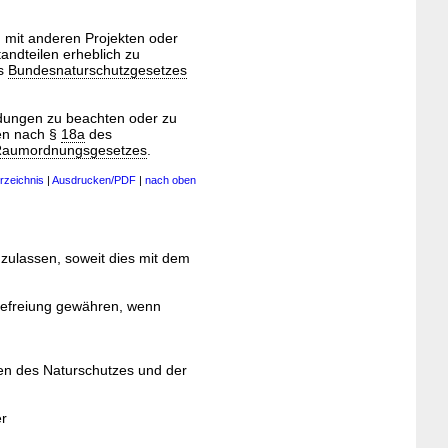
 mit anderen Projekten oder
andteilen erheblich zu
s
Bundesnaturschutzgesetzes
idungen zu beachten oder zu
zen nach §
18a
des
aumordnungsgesetzes
.
rzeichnis
|
Ausdrucken/PDF
|
nach oben
zulassen, soweit dies mit dem
 Befreiung gewähren, wenn
gen des Naturschutzes und der
er