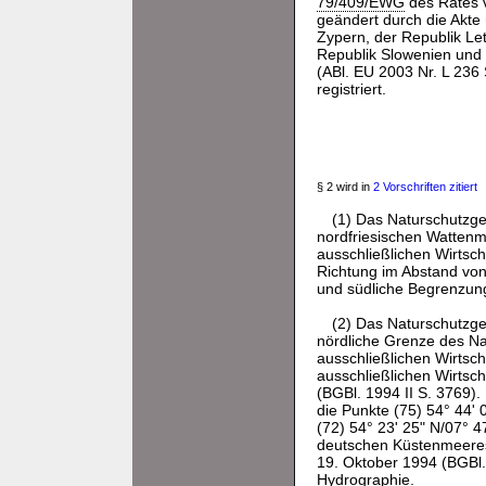
79/409/EWG
des Rates v
geändert durch die Akte 
Zypern, der Republik Let
Republik Slowenien und
(ABl. EU 2003 Nr. L 23
registriert.
§ 2 wird in
2 Vorschriften zitiert
(1) Das Naturschutzge
nordfriesischen Wattenm
ausschließlichen Wirtsc
Richtung im Abstand von 
und südliche Begrenzung
(2) Das Naturschutzgeb
nördliche Grenze des Na
ausschließlichen Wirtsc
ausschließlichen Wirtsc
(BGBl. 1994 II S. 3769).
die Punkte (75) 54° 44' 
(72) 54° 23' 25" N/07° 4
deutschen Küstenmeere
19. Oktober 1994 (BGBl.
Hydrographie.