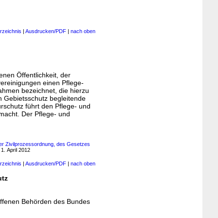
rzeichnis
|
Ausdrucken/PDF
|
nach oben
nen Öffentlichkeit, der
vereinigungen einen Pflege-
hmen bezeichnet, die hierzu
n Gebietsschutz begleitende
rschutz führt den Pflege- und
macht. Der Pflege- und
er Zivilprozessordnung, des Gesetzes
1. April 2012
rzeichnis
|
Ausdrucken/PDF
|
nach oben
utz
roffenen Behörden des Bundes