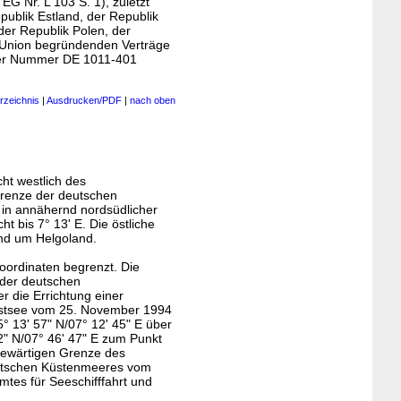
EG Nr. L 103 S. 1), zuletzt
publik Estland, der Republik
der Republik Polen, der
 Union begründenden Verträge
 der Nummer DE 1011-401
rzeichnis
|
Ausdrucken/PDF
|
nach oben
ht westlich des
Grenze der deutschen
 in annähernd nordsüdlicher
t bis 7° 13' E. Die östliche
und um Helgoland.
oordinaten begrenzt. Die
 der deutschen
 die Errichtung einer
 Ostsee vom 25. November 1994
5° 13' 57" N/07° 12' 45" E über
22" N/07° 46' 47" E zum Punkt
seewärtigen Grenze des
utschen Küstenmeeres vom
tes für Seeschifffahrt und