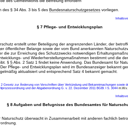
e des Gemeinwohls die Befreiung erfordern
 des § 34 Abs. 3 bis 5 des
Bundesnaturschutzgesetzes
vorliegen.
Inhaltsve
§ 7 Pflege- und Entwicklungsplan
chutz erstellt unter Beteiligung der angrenzenden Länder, der betroffe
äger öffentlicher Belange sowie der vom Bund anerkannten Naturschutz
der die zur Erreichung des Schutzzwecks notwendigen Erhaltungsmaßna
 Entwicklungs- und Wiederherstellungsmaßnahmen bestimmt und die de
ibt. §
5
Abs. 2 Satz 1 findet keine Anwendung. Das Bundesamt für Natu
 Der Pflege- und Entwicklungsplan wird im Bundesanzeiger bekannt ge
egelmäßig aktualisiert und entsprechend Satz 4 bekannt gemacht.
ls 2 Gesetz zur Änderung von Vorschriften über Verkündung und Bekanntmachungen sowie d
Zivilprozessordnung und der Abgabenordnung G. v. 22. Dezember 2011 BGBl. I S. 3044
m.W.v. 
Inhaltsve
§ 8 Aufgaben und Befugnisse des Bundesamtes für Natursch
r Naturschutz überwacht in Zusammenarbeit mit anderen fachlich bet
erordnung.