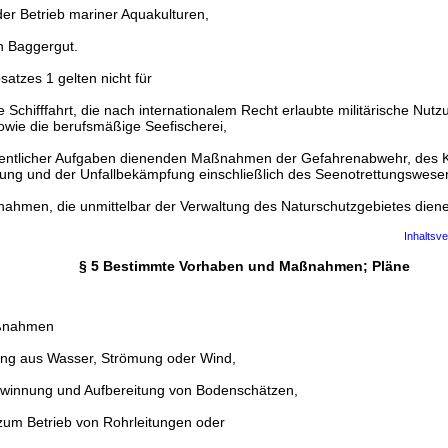
der Betrieb mariner Aquakulturen,
n Baggergut.
satzes 1 gelten nicht für
 Schifffahrt, die nach internationalem Recht erlaubte militärische Nutz
wie die berufsmäßige Seefischerei,
öffentlicher Aufgaben dienenden Maßnahmen der Gefahrenabwehr, des 
gung und der Unfallbekämpfung einschließlich des Seenotrettungswese
hmen, die unmittelbar der Verwaltung des Naturschutzgebietes dien
Inhaltsve
§ 5 Bestimmte Vorhaben und Maßnahmen; Pläne
aßnahmen
ng aus Wasser, Strömung oder Wind,
winnung und Aufbereitung von Bodenschätzen,
 zum Betrieb von Rohrleitungen oder