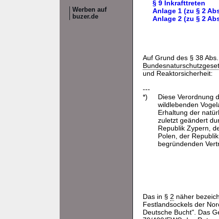
§ 9 Inkrafttreten
Werben auf
Anlage 1 (zu § 2 A
buzer.de
Anlage 2 (zu § 2 Ab
Auf Grund des § 38 Abs. 
Bundesnaturschutzgese
und Reaktorsicherheit:
---
*)
Diese Verordnung 
wildlebenden Vogela
Erhaltung der natür
zuletzt geändert du
Republik Zypern, de
Polen, der Republi
begründenden Vertr
Das in §
2
näher bezeich
Festlandsockels der Nor
Deutsche Bucht". Das Ge