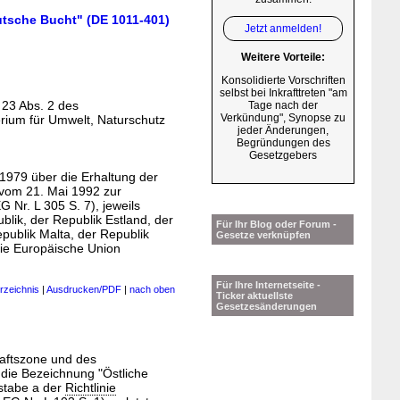
utsche Bucht" (DE 1011-401)
Jetzt anmelden!
Weitere Vorteile:
Konsolidierte Vorschriften
selbst bei Inkrafttreten "am
 23 Abs. 2 des
Tage nach der
Verkündung", Synopse zu
rium für Umwelt, Naturschutz
jeder Änderungen,
Begründungen des
Gesetzgebers
1979 über die Erhaltung der
vom 21. Mai 1992 zur
 Nr. L 305 S. 7), jeweils
blik, der Republik Estland, der
Für Ihr Blog oder Forum -
publik Malta, der Republik
Gesetze verknüpfen
ie Europäische Union
Für Ihre Internetseite -
rzeichnis
|
Ausdrucken/PDF
|
nach oben
Ticker aktuellste
Gesetzesänderungen
aftszone und des
 die Bezeichnung "Östliche
stabe a der
Richtlinie