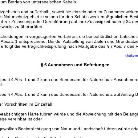
zum Betrieb von unterseeischen Kabeln
tzgebietes und außerhalb, soweit sie einzeln oder im Zusammenwirken
as Naturschutzgebiet in seinen für den Schutzzweck maßgeblichen Best
r ihrer Zulassung oder Durchführung auf ihre Zulässigkeit nach §
34
de
wecks zu überprüfen.
scheidungen in vorgelagerten Verfahren, die bei behördlichen Entsche
lt Absatz 1 entsprechend. Bei der Aufstellung von Zielen und Grundsät
erfolgt die Verträglichkeitsprüfung nach Maßgabe des §
7
Abs. 7 des
R
Inhaltsve
§ 6 Ausnahmen und Befreiungen
des § 4 Abs. 1 und 2 kann das Bundesamt für Naturschutz Ausnahmen 
t.
des § 4 Abs. 1 und 2 kann das Bundesamt für Naturschutz auf Antrag
 Vorschriften im Einzelfall
 beabsichtigten Härte führen würde und die Abweichung mit den Belan
ege vereinbar ist oder
 gewollten Beeinträchtigung von Natur und Landschaft führen würde od