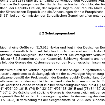
om 2. April 1979 über die Erhaltung der wildlebenden Vogelarten (ABl. 
über die Bedingungen des Beitritts der Tschechischen Republik, der Re
tland, der Republik Litauen, der Republik Ungarn, der Republik Malta, 
 der Slowakischen Republik und die Anpassungen der die Europäische
6 S. 33), bei der Kommission der Europäischen Gemeinschaften unter
Inhaltsve
§ 2 Schutzgegenstand
biet hat eine Größe von 313.513 Hektar und liegt in der Deutschen Buc
eeres und nördlich der Insel Helgoland. Im Norden wird es durch die 
haftszone zum Königreich Dänemark begrenzt. Die Westgrenze verläuft
bis zu 43,2 Seemeilen vor der Küstenlinie Schleswig-Holsteins und reich
 folgt der Grenze des Küstenmeeres vor den Nordfriesischen Inseln 
iet wird durch die Verbindungslinie der in der Anlage
1
aufgeführten K
turschutzgebietes ist deckungsgleich mit der seewärtigen Abgrenzung
haftszone gemäß der Proklamation der Bundesrepublik Deutschland über
haftszone der Bundesrepublik Deutschland in der Nordsee und in der
 Die westliche Grenze verläuft in einer Verbindungslinie von Punkt (1) 5
01" N/07° 20' 10" E, (74) 54° 32' 22" N/07° 33' 39" E und (73) 54° 32' 
7' 56" E. Die östliche und südliche Grenze ist deckungsgleich mit der 
s gemäß Beschluss der Bundesregierung über die Ausweitung des de
 I S. 3428) in Verbindung mit der Seegrenzkarte Nr. 2920 des Bundesam