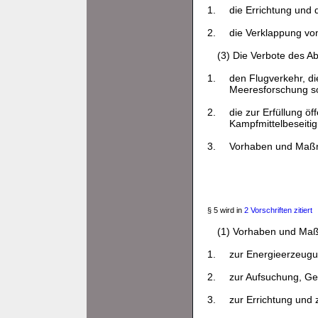
1.
die Errichtung und 
2.
die Verklappung vo
(3) Die Verbote des Ab
1.
den Flugverkehr, die
Meeresforschung so
2.
die zur Erfüllung 
Kampfmittelbeseiti
3.
Vorhaben und Maßna
§ 5 wird in
2 Vorschriften zitiert
(1) Vorhaben und M
1.
zur Energieerzeugu
2.
zur Aufsuchung, Ge
3.
zur Errichtung und