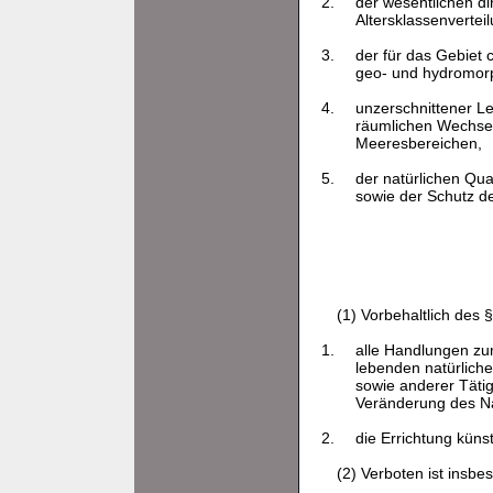
2.
der wesentlichen di
Altersklassenverte
3.
der für das Gebiet 
geo- und hydromorp
4.
unzerschnittener Le
räumlichen Wechse
Meeresbereichen,
5.
der natürlichen Qu
sowie der Schutz d
(1) Vorbehaltlich des 
1.
alle Handlungen zu
lebenden natürlic
sowie anderer Tätig
Veränderung des Na
2.
die Errichtung küns
(2) Verboten ist insbe