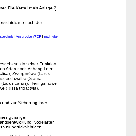
et. Die Karte ist als Anlage
2
rsichtskarte nach der
rzeichnis
|
Ausdrucken/PDF
|
nach oben
esgebietes in seiner Funktion
en Arten nach Anhang I der
arctica), Zwergmöwe (Larus
enseeschwalbe (Sterna
e (Larus canus), Heringsmöwe
e (Rissa tridactyla),
 und zur Sicherung ihrer
eines günstigen
andsentwicklung; Vogelarten
rs zu berücksichtigen,