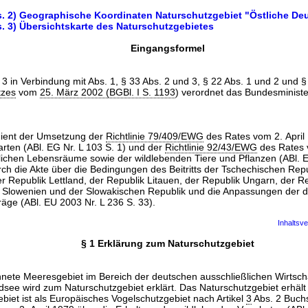
bs. 2) Geographische Koordinaten Naturschutzgebiet "Östliche De
s. 3) Übersichtskarte des Naturschutzgebietes
Eingangsformel
3 in Verbindung mit Abs. 1, § 33 Abs. 2 und 3, § 22 Abs. 1 und 2 und §
tzes
vom
25. März 2002 (BGBl. I S. 1193
) verordnet das Bundesministe
dient der Umsetzung der
Richtlinie 79/409/EWG
des Rates vom 2. April 
rten (ABl. EG Nr. L 103 S. 1) und der
Richtlinie 92/43/EWG
des Rates 
lichen Lebensräume sowie der wildlebenden Tiere und Pflanzen (ABl. EG
rch die Akte über die Bedingungen des Beitritts der Tschechischen Repu
r Republik Lettland, der Republik Litauen, der Republik Ungarn, der Re
k Slowenien und der Slowakischen Republik und die Anpassungen der d
äge (ABl. EU 2003 Nr. L 236 S. 33).
Inhaltsve
§ 1 Erklärung zum Naturschutzgebiet
nete Meeresgebiet im Bereich der deutschen ausschließlichen Wirtsch
dsee wird zum Naturschutzgebiet erklärt. Das Naturschutzgebiet erhält
biet ist als Europäisches Vogelschutzgebiet nach Artikel
3
Abs. 2 Buch