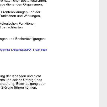
e natürlicher Bestandsdichten,
dlage dienenden Organismen,
en Frontenbildungen und der
 Funktionen und Wirkungen,
ökologischen Funktionen,
d benachbarten
ungen und Beeinträchtigungen
rzeichnis
|
Ausdrucken/PDF
|
nach oben
ung der lebenden und nicht
ns und seines Untergrunds
 Zerstörung, Beschädigung oder
n Störung führen können,