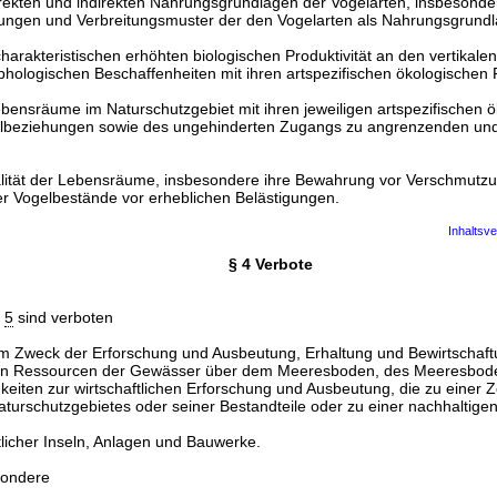
rekten und indirekten Nahrungsgrundlagen der Vogelarten, insbesonder
ilungen und Verbreitungsmuster der den Vogelarten als Nahrungsgrun
charakteristischen erhöhten biologischen Produktivität an den vertikal
hologischen Beschaffenheiten mit ihren artspezifischen ökologischen
bensräume im Naturschutzgebiet mit ihren jeweiligen artspezifischen 
lbeziehungen sowie des ungehinderten Zugangs zu angrenzenden un
alität der Lebensräume, insbesondere ihre Bewahrung vor Verschmutz
er Vogelbestände vor erheblichen Belästigungen.
Inhaltsve
§ 4 Verbote
§
5
sind verboten
m Zweck der Erforschung und Ausbeutung, Erhaltung und Bewirtschaft
hen Ressourcen der Gewässer über dem Meeresboden, des Meeresbode
keiten zur wirtschaftlichen Erforschung und Ausbeutung, die zu einer
turschutzgebietes oder seiner Bestandteile oder zu einer nachhaltige
tlicher Inseln, Anlagen und Bauwerke.
sondere