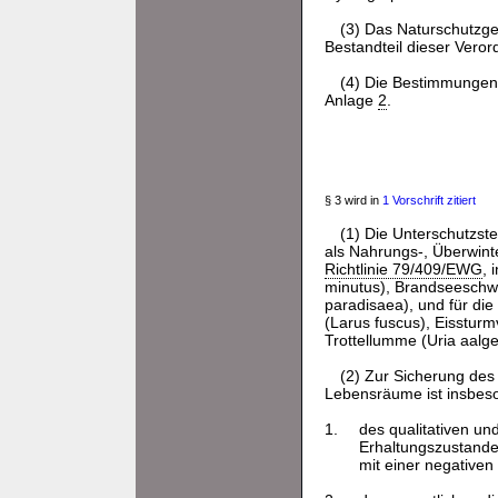
(3) Das Naturschutzgeb
Bestandteil dieser Veror
(4) Die Bestimmungen 
Anlage
2
.
§ 3 wird in
1 Vorschrift zitiert
(1) Die Unterschutzst
als Nahrungs-, Überwint
Richtlinie 79/409/EWG
, 
minutus), Brandseeschwa
paradisaea), und für di
(Larus fuscus), Eissturm
Trottellumme (Uria aalge
(2) Zur Sicherung des
Lebensräume ist insbeso
1.
des qualitativen un
Erhaltungszustande
mit einer negativen