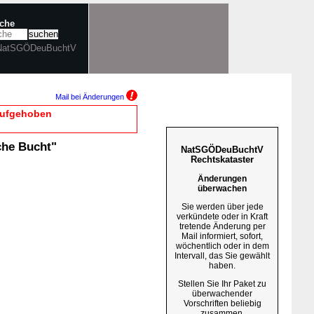
uche
 NatSGÖDeuBuchtV
Mail bei Änderungen
 aufgehoben
che Bucht"
NatSGÖDeuBuchtV
Rechtskataster
Änderungen
überwachen
Sie werden über jede
verkündete oder in Kraft
tretende Änderung per
Mail informiert, sofort,
wöchentlich oder in dem
Intervall, das Sie gewählt
haben.
Stellen Sie Ihr Paket zu
überwachender
Vorschriften beliebig
zusammen.