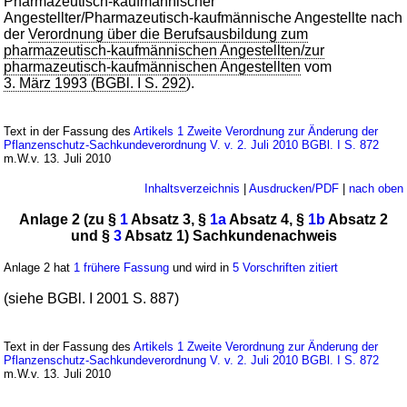
Pharmazeutisch-kaufmännischer
Angestellter/Pharmazeutisch-kaufmännische Angestellte nach
der
Verordnung über die Berufsausbildung zum
pharmazeutisch-kaufmännischen Angestellten/zur
pharmazeutisch-kaufmännischen Angestellten
vom
3. März 1993 (BGBl. I S. 292
).
Text in der Fassung des
Artikels 1 Zweite Verordnung zur Änderung der
Pflanzenschutz-Sachkundeverordnung V. v. 2. Juli 2010 BGBl. I S. 872
m.W.v. 13. Juli 2010
Inhaltsverzeichnis
|
Ausdrucken/PDF
|
nach oben
Anlage 2 (zu §
1
Absatz 3, §
1a
Absatz 4, §
1b
Absatz 2
und §
3
Absatz 1) Sachkundenachweis
Anlage 2 hat
1 frühere Fassung
und wird in
5 Vorschriften zitiert
(siehe BGBl. I 2001 S. 887)
Text in der Fassung des
Artikels 1 Zweite Verordnung zur Änderung der
Pflanzenschutz-Sachkundeverordnung V. v. 2. Juli 2010 BGBl. I S. 872
m.W.v. 13. Juli 2010