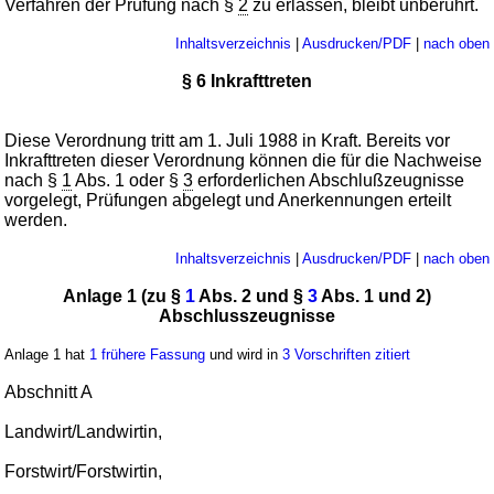
Verfahren der Prüfung nach §
2
zu erlassen, bleibt unberührt.
Inhaltsverzeichnis
|
Ausdrucken/PDF
|
nach oben
§ 6 Inkrafttreten
Diese Verordnung tritt am 1. Juli 1988 in Kraft. Bereits vor
Inkrafttreten dieser Verordnung können die für die Nachweise
nach §
1
Abs. 1 oder §
3
erforderlichen Abschlußzeugnisse
vorgelegt, Prüfungen abgelegt und Anerkennungen erteilt
werden.
Inhaltsverzeichnis
|
Ausdrucken/PDF
|
nach oben
Anlage 1 (zu §
1
Abs. 2 und §
3
Abs. 1 und 2)
Abschlusszeugnisse
Anlage 1 hat
1 frühere Fassung
und wird in
3 Vorschriften zitiert
Abschnitt A
Landwirt/Landwirtin,
Forstwirt/Forstwirtin,