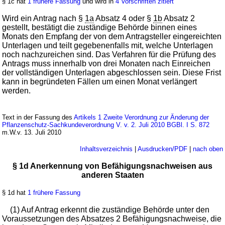
§ 1c hat
1 frühere Fassung
und wird in
4 Vorschriften zitiert
Wird ein Antrag nach §
1a
Absatz 4 oder §
1b
Absatz 2
gestellt, bestätigt die zuständige Behörde binnen eines
Monats den Empfang der von dem Antragsteller eingereichten
Unterlagen und teilt gegebenenfalls mit, welche Unterlagen
noch nachzureichen sind. Das Verfahren für die Prüfung des
Antrags muss innerhalb von drei Monaten nach Einreichen
der vollständigen Unterlagen abgeschlossen sein. Diese Frist
kann in begründeten Fällen um einen Monat verlängert
werden.
Text in der Fassung des
Artikels 1 Zweite Verordnung zur Änderung der
Pflanzenschutz-Sachkundeverordnung V. v. 2. Juli 2010 BGBl. I S. 872
m.W.v. 13. Juli 2010
Inhaltsverzeichnis
|
Ausdrucken/PDF
|
nach oben
§ 1d Anerkennung von Befähigungsnachweisen aus
anderen Staaten
§ 1d hat
1 frühere Fassung
(1) Auf Antrag erkennt die zuständige Behörde unter den
Voraussetzungen des Absatzes 2 Befähigungsnachweise, die