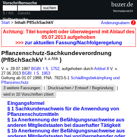
Vorschriftensuche
buzer.de
Normalansicht
§ / Art.
Gesetz
Volltextsuche
Start
>
Inhalt PflSchSachkV
Änderungsalarm
nur in PflSchSachkV
Achtung: Titel komplett oder überwiegend mit Ablauf des
05.07.2013 aufgehoben
>>>
zur aktuellen Fassung/Nachfolgeregelung
Pflanzenschutz-Sachkundeverordnung
(PflSchSachkV
k.a.Abk.
)
V. v. 28.07.1987
BGBl. I S. 1752
; aufgehoben durch
Artikel 8
V. v.
27.06.2013
BGBl. I S. 1953
Geltung ab 01.07.1988; FNA: 7823-5-1
Schädlingsbekämpfung und
Pflanzenschutz
3 weitere Fassungen
|
Drucksachen / Entwurf / Begründung
|
wird in 10 Vorschriften zitiert
Eingangsformel
§ 1 Sachkundenachweis für die Anwendung von
Pflanzenschutzmitteln
§ 1a Anerkennung der Befähigungsnachweise aus
anderen Mitgliedstaaten bei dauerhafter Tätigkeit
§ 1b Anerkennung der Befähigungsnachweise aus
anderen Mitgliedstaaten bei vorübergehender oder