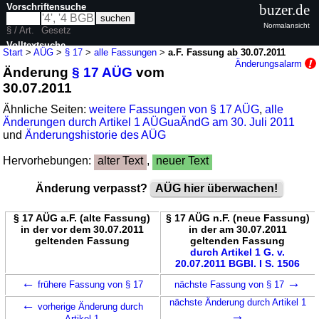
Vorschriftensuche
buzer.de
Normalansicht
§ / Art.
Gesetz
Volltextsuche
Start
>
AÜG
>
§ 17
>
alle Fassungen
>
a.F. Fassung ab 30.07.2011
Änderungsalarm
Änderung
§ 17 AÜG
vom
nur in AÜG
30.07.2011
Ähnliche Seiten:
weitere Fassungen von § 17 AÜG
,
alle
Änderungen durch Artikel 1 AÜGuaÄndG am 30. Juli 2011
und
Änderungshistorie des AÜG
Hervorhebungen:
alter Text
,
neuer Text
Änderung verpasst?
AÜG hier überwachen!
§ 17 AÜG a.F. (alte Fassung)
§ 17 AÜG n.F. (neue Fassung)
in der vor dem 30.07.2011
in der am 30.07.2011
geltenden Fassung
geltenden Fassung
durch Artikel 1 G. v.
20.07.2011 BGBl. I S. 1506
←
→
frühere Fassung von § 17
nächste Fassung von § 17
←
nächste Änderung durch Artikel 1
vorherige Änderung durch
→
Artikel 1