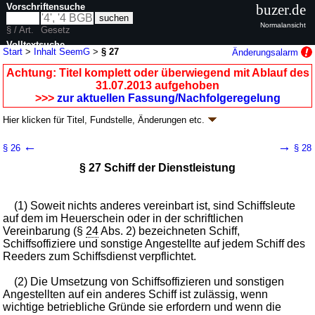
Vorschriftensuche
buzer.de
Normalansicht
§ / Art.
Gesetz
Volltextsuche
Start
>
Inhalt SeemG
>
§ 27
Änderungsalarm
nur in SeemG
Achtung: Titel komplett oder überwiegend mit Ablauf des
31.07.2013 aufgehoben
>>>
zur aktuellen Fassung/Nachfolgeregelung
Hier klicken für
Titel, Fundstelle, Änderungen
etc.
§ 27 - Seemannsgesetz (SeemG
k.a.Abk.
)
←
→
§ 26
§ 28
G. v. 26.07.1957
BGBl. II S. 713
; aufgehoben durch
Artikel 7
G. v.
§ 27 Schiff der Dienstleistung
20.04.2013
BGBl. I S. 868
Geltung ab 01.01.1964; FNA: 9513-1
Schiffsbesatzung
3 weitere Fassungen
|
wird in 61 Vorschriften zitiert
(1) Soweit nichts anderes vereinbart ist, sind Schiffsleute
Dritter Abschnitt Heuerverhältnis der
auf dem im Heuerschein oder in der schriftlichen
Besatzungsmitglieder
Vereinbarung (§
24
Abs. 2) bezeichneten Schiff,
Erster Unterabschnitt Begründung und Inhalt des
Schiffsoffiziere und sonstige Angestellte auf jedem Schiff des
Heuerverhältnisses
Reeders zum Schiffsdienst verpflichtet.
(2) Die Umsetzung von Schiffsoffizieren und sonstigen
Angestellten auf ein anderes Schiff ist zulässig, wenn
wichtige betriebliche Gründe sie erfordern und wenn die