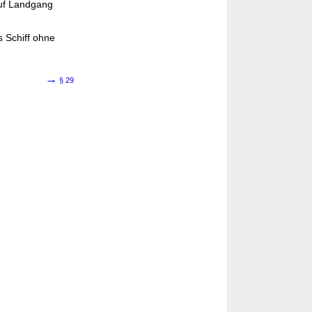
auf Landgang
s Schiff ohne
→
§ 29