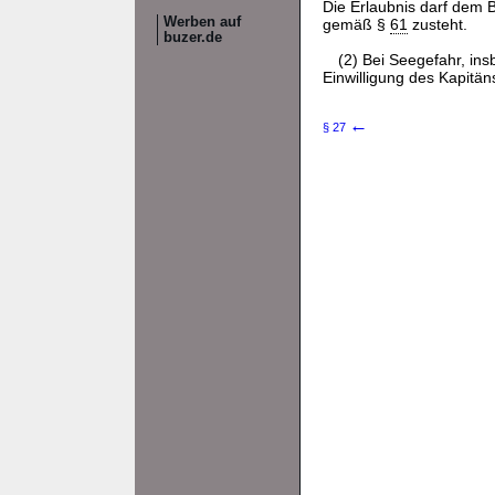
Die Erlaubnis darf dem 
Werben auf
gemäß §
61
zusteht.
buzer.de
(2) Bei Seegefahr, in
Einwilligung des Kapitäns
←
§ 27