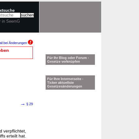
extsuche
r in SeemG
il bei Änderungen
oben
Für Ihr Blog oder Forum -
Gesetze verknüpfen
Für Ihre Internetseite -
Ticker aktuellste
Gesetzesänderungen
→
§ 29
 verpflichtet,
s erteilt hat.