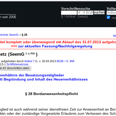
Vorschriftensuche
Vollt
§ / Artikel
Gesetz
n seit 2006
nu
zeichnis SeemG
>
§ 28
Ma
itel komplett oder überwiegend mit Ablauf des 31.07.2013 aufgeh
>>>
zur aktuellen Fassung/Nachfolgeregelung
setz (SeemG
k.a.Abk.
)
; aufgehoben durch
Artikel 7
G. v. 20.04.2013
BGBl. I S. 868
513-1
Schiffsbesatzung
in 61 Vorschriften zitiert
rverhältnis der Besatzungsmitglieder
itt Begründung und Inhalt des Heuerverhältnisses
§ 28 Bordanwesenheitspflicht
lied ist auch während seiner dienstfreien Zeit zur Anwesenheit an Bord
itän oder der zuständige Vorgesetzte Erlaubnis zum Verlassen des Schiff