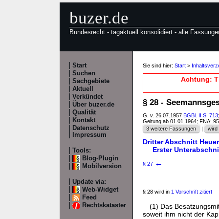
buzer.de
Bundesrecht - tagaktuell konsolidiert - alle Fassunge
Start
Sie sind hier:
Start
>
Inhaltsver
Suchen
Achtung: T
Sachgebiete
Aktuell
Verkündet
§ 28 - Seemannsge
Über buzer.de
Qualität
G. v. 26.07.1957
BGBl. II S. 713
Kontakt
Geltung ab 01.01.1964; FNA: 9
Datenschutz
3 weitere Fassungen
|
wird 
Impressum
Dritter Abschnitt Heue
Erster Unterabschn
Tools:
Blog-Plugin
←
§ 27
Mobilversion
Update via:
Web-Widget
§ 28 wird in
1 Vorschrift zitiert
Feed
Rechtskataster
(1) Das Besatzungsmitg
soweit ihm nicht der Kap