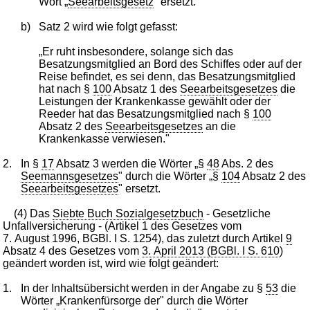
Wort „
Seearbeitsgesetz
" ersetzt.
b)
Satz 2 wird wie folgt gefasst:
„Er ruht insbesondere, solange sich das
Besatzungsmitglied an Bord des Schiffes oder auf der
Reise befindet, es sei denn, das Besatzungsmitglied
hat nach §
100
Absatz 1 des
Seearbeitsgesetzes
die
Leistungen der Krankenkasse gewählt oder der
Reeder hat das Besatzungsmitglied nach §
100
Absatz 2 des
Seearbeitsgesetzes
an die
Krankenkasse verwiesen."
2.
In §
17
Absatz 3 werden die Wörter „§
48
Abs. 2 des
Seemannsgesetzes
" durch die Wörter „§
104
Absatz 2 des
Seearbeitsgesetzes
" ersetzt.
(4) Das
Siebte Buch Sozialgesetzbuch
- Gesetzliche
Unfallversicherung - (Artikel 1 des Gesetzes vom
7. August 1996, BGBl. I S. 1254), das zuletzt durch Artikel
9
Absatz 4 des Gesetzes vom
3. April 2013 (BGBl. I S. 610
)
geändert worden ist, wird wie folgt geändert:
1.
In der Inhaltsübersicht werden in der Angabe zu §
53
die
Wörter „Krankenfürsorge der" durch die Wörter