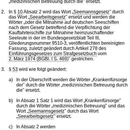
„medizinischen Betreuung durch die" ersetzt.
2.
In §
10
Absatz 2 wird das Wort „
Seemannsgesetz
" durch
das Wort „
Seearbeitsgesetz
" ersetzt und werden die
Wörter „oder die Mitnahme auf deutschen Seeschiffen
nach dem Gesetz betreffend die Verpflichtung der
Kauffahrteischiffe zur Mitnahme heimzuschaffender
Seeleute in der im Bundesgesetzblatt Teil III,
Gliederungsnummer 9510-3, veröffentlichten bereinigten
Fassung, zuletzt geändert durch Artikel 278 des
Einführungsgesetzes zum Strafgesetzbuch
vom
2. März 1974 (BGBl. I S. 469
)" gestrichen.
3.
§
53
wird wie folgt geändert:
a)
In der Überschrift werden die Wörter „Krankenfürsorge
der" durch die Wörter „medizinischen Betreuung durch
die" ersetzt.
b)
In Absatz 1 Satz 1 wird das Wort „Krankenfürsorge"
durch die Wörter „medizinischen Betreuung" und das
Wort „
Seemannsgesetz
" durch das Wort
„
Seearbeitsgesetz
" ersetzt.
c)
In Absatz 2 werden