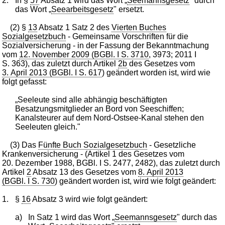
2.
In §
57
Absatz 1 wird das Wort „
Seemannsgesetz
" durch
das Wort „
Seearbeitsgesetz
" ersetzt.
(2) §
13
Absatz 1 Satz 2 des
Vierten Buches
Sozialgesetzbuch
- Gemeinsame Vorschriften für die
Sozialversicherung - in der Fassung der Bekanntmachung
vom
12. November 2009 (BGBl. I S. 3710
, 3973; 2011 I
S. 363), das zuletzt durch Artikel
2b
des Gesetzes vom
3. April 2013 (BGBl. I S. 617
) geändert worden ist, wird wie
folgt gefasst:
„Seeleute sind alle abhängig beschäftigten
Besatzungsmitglieder an Bord von Seeschiffen;
Kanalsteurer auf dem Nord-Ostsee-Kanal stehen den
Seeleuten gleich."
(3) Das
Fünfte Buch Sozialgesetzbuch
- Gesetzliche
Krankenversicherung - (Artikel 1 des Gesetzes vom
20. Dezember 1988, BGBl. I S. 2477, 2482), das zuletzt durch
Artikel
2
Absatz 13 des Gesetzes vom
8. April 2013
(BGBl. I S. 730
) geändert worden ist, wird wie folgt geändert:
1.
§
16
Absatz 3 wird wie folgt geändert:
a)
In Satz 1 wird das Wort „
Seemannsgesetz
" durch das