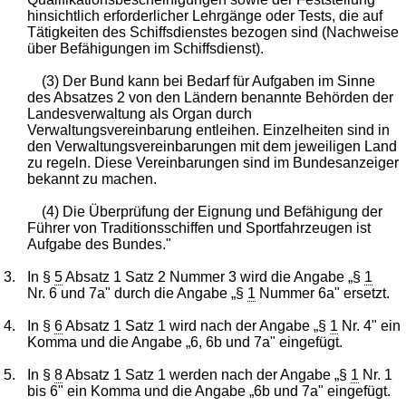
hinsichtlich erforderlicher Lehrgänge oder Tests, die auf
Tätigkeiten des Schiffsdienstes bezogen sind (Nachweise
über Befähigungen im Schiffsdienst).
(3) Der Bund kann bei Bedarf für Aufgaben im Sinne
des Absatzes 2 von den Ländern benannte Behörden der
Landesverwaltung als Organ durch
Verwaltungsvereinbarung entleihen. Einzelheiten sind in
den Verwaltungsvereinbarungen mit dem jeweiligen Land
zu regeln. Diese Vereinbarungen sind im Bundesanzeiger
bekannt zu machen.
(4) Die Überprüfung der Eignung und Befähigung der
Führer von Traditionsschiffen und Sportfahrzeugen ist
Aufgabe des Bundes."
3.
In §
5
Absatz 1 Satz 2 Nummer 3 wird die Angabe „§
1
Nr. 6 und 7a" durch die Angabe „§
1
Nummer 6a" ersetzt.
4.
In §
6
Absatz 1 Satz 1 wird nach der Angabe „§
1
Nr. 4" ein
Komma und die Angabe „6, 6b und 7a" eingefügt.
5.
In §
8
Absatz 1 Satz 1 werden nach der Angabe „§
1
Nr. 1
bis 6" ein Komma und die Angabe „6b und 7a" eingefügt.