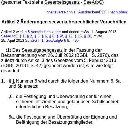
(gesamter Text siehe
Seearbeitsgesetz
-
SeeArbG
)
Inhaltsverzeichnis
|
Ausdrucken/PDF
|
nach oben
Artikel 2 Änderungen seeverkehrsrechtlicher Vorschriften
Artikel 2 wird in
8 Vorschriften zitiert
und ändert mWv. 1. August 2013
SeeAufgG
§ 1
,
§ 2
,
§ 5
,
§ 6
,
§ 8
,
§ 9f
,
§ 12
,
§ 15
,
§ 20
, mWv.
25. April 2013
SchSG
§ 1
,
SeeAufgG
§ 9
,
§ 9b
(1) Das
Seeaufgabengesetz
in der Fassung der
Bekanntmachung vom
26. Juli 2002 (BGBl. I S. 2876
), das
zuletzt durch Artikel
3
des Gesetzes vom
5. Februar 2013
(BGBl. 2013 II S. 42
) geändert worden ist, wird wie folgt
geändert:
1.
§
1
Nummer 6 wird durch die folgenden Nummern 6, 6a
und 6b ersetzt:
„6.
die Festlegung und Überwachung der für einen
sicheren, effizienten und gefahrlosen Schiffsbetrieb
erforderlichen Besatzung;
6a.
die Festlegung und Überprüfung der Eignung und
Befähigung der Besatzungsmitglieder;