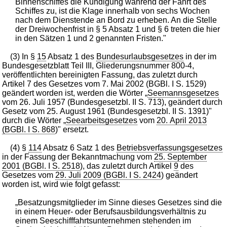
Binnenschiffes die Kündigung während der Fahrt des
Schiffes zu, ist die Klage innerhalb von sechs Wochen
nach dem Dienstende an Bord zu erheben. An die Stelle
der Dreiwochenfrist in § 5 Absatz 1 und § 6 treten die hier
in den Sätzen 1 und 2 genannten Fristen."
(3) In §
15
Absatz 1 des
Bundesurlaubsgesetzes
in der im
Bundesgesetzblatt Teil III, Gliederungsnummer 800-4,
veröffentlichten bereinigten Fassung, das zuletzt durch
Artikel 7 des Gesetzes vom 7. Mai 2002 (BGBl. I S. 1529)
geändert worden ist, werden die Wörter „
Seemannsgesetzes
vom 26. Juli 1957 (Bundesgesetzbl. II S. 713), geändert durch
Gesetz vom 25. August 1961 (Bundesgesetzbl. II S. 1391)"
durch die Wörter „
Seearbeitsgesetzes
vom
20. April 2013
(BGBl. I S. 868
)" ersetzt.
(4) §
114
Absatz 6 Satz 1 des
Betriebsverfassungsgesetzes
in der Fassung der Bekanntmachung vom
25. September
2001 (BGBl. I S. 2518
), das zuletzt durch Artikel
9
des
Gesetzes vom
29. Juli 2009 (BGBl. I S. 2424
) geändert
worden ist, wird wie folgt gefasst:
„Besatzungsmitglieder im Sinne dieses Gesetzes sind die
in einem Heuer- oder Berufsausbildungsverhältnis zu
einem Seeschifffahrtsunternehmen stehenden im