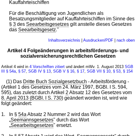
Kauffahrteischiffen
Für die Beschäftigung von Jugendlichen als
Besatzungsmitglieder auf Kauffahrteischiffen im Sinne des
§
3
des
Seearbeitsgesetzes
gilt anstelle dieses Gesetzes
das
Seearbeitsgesetz
."
Inhaltsverzeichnis
|
Ausdrucken/PDF
|
nach oben
Artikel 4 Folgeänderungen in arbeitsförderungs- und
sozialversicherungsrechtlichen Gesetzen
Artikel 4 wird in
4 Vorschriften zitiert
und ändert mWv. 1. August 2013
SGB
III
§ 54a
,
§ 57
,
SGB IV
§ 13
,
SGB V
§ 16
,
§ 17
,
SGB VII
§ 10
,
§ 53
,
§ 154
(1) Das
Dritte Buch Sozialgesetzbuch
- Arbeitsförderung -
(Artikel 1 des Gesetzes vom 24. März 1997, BGBl. I S. 594,
595), das zuletzt durch Artikel
2
Absatz 12 des Gesetzes vom
8. April 2013 (BGBl. I S. 730
) geändert worden ist, wird wie
folgt geändert:
1.
In §
54a
Absatz 2 Nummer 2 wird das Wort
„
Seemannsgesetzes
" durch das Wort
„
Seearbeitsgesetzes
" ersetzt.