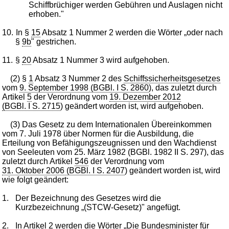
Schiffbrüchiger werden Gebühren und Auslagen nicht
erhoben."
10.
In §
15
Absatz 1 Nummer 2 werden die Wörter „oder nach
§
9b
" gestrichen.
11.
§
20
Absatz 1 Nummer 3 wird aufgehoben.
(2) §
1
Absatz 3 Nummer 2 des
Schiffssicherheitsgesetzes
vom
9. September 1998 (BGBl. I S. 2860
), das zuletzt durch
Artikel
5
der Verordnung vom
19. Dezember 2012
(BGBl. I S. 2715
) geändert worden ist, wird aufgehoben.
(3) Das Gesetz zu dem Internationalen Übereinkommen
vom 7. Juli 1978 über Normen für die Ausbildung, die
Erteilung von Befähigungszeugnissen und den Wachdienst
von Seeleuten vom 25. März 1982 (BGBl. 1982 II S. 297), das
zuletzt durch Artikel
546
der Verordnung vom
31. Oktober 2006 (BGBl. I S. 2407
) geändert worden ist, wird
wie folgt geändert:
1.
Der Bezeichnung des Gesetzes wird die
Kurzbezeichnung „(STCW-Gesetz)" angefügt.
2.
In Artikel 2 werden die Wörter „Die Bundesminister für