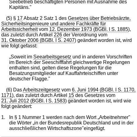
Seebetrieb beschäftigten Personen mit Ausnahme des
Kapitäns."
(5) §
17
Absatz 2 Satz 1 des
Gesetzes über Betriebsärzte,
Sicherheitsingenieure und andere Fachkräfte für
Arbeitssicherheit
vom
12. Dezember 1973 (BGBl. I S. 1885
),
das zuletzt durch Artikel
226
der Verordnung vom
31. Oktober 2006 (BGBl. I S. 2407
) geändert worden ist, wird
wie folgt gefasst:
„Soweit im
Seearbeitsgesetz
und in anderen Vorschriften
im Bereich der Seeschifffahrt gleichwertige Regelungen
enthalten sind, gelten diese Regelungen für die
Besatzungsmitglieder auf Kauffahrteischiffen unter
deutscher Flagge."
(6) Das
Arbeitszeitgesetz
vom
6. Juni 1994 (BGBl. I S. 1170,
1171
), das zuletzt durch Artikel
15
des Gesetzes vom
21. Juli 2012 (BGBl. I S. 1583
) geändert worden ist, wird wie
folgt geändert:
1.
In § 1 Nummer 1 werden nach dem Wort „Arbeitnehmer"
die Wörter „in der Bundesrepublik Deutschland und in der
ausschließlichen Wirtschaftszone"eingefügt.