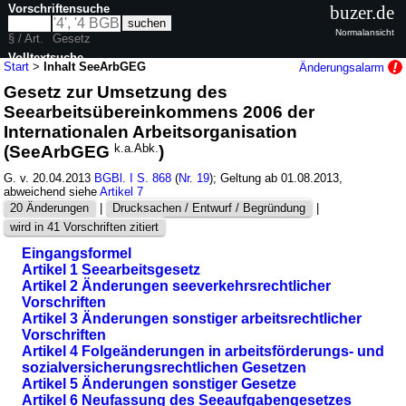
Vorschriftensuche
buzer.de
Normalansicht
§ / Art.
Gesetz
Volltextsuche
Start
>
Inhalt SeeArbGEG
Änderungsalarm
Gesetz zur Umsetzung des
nur in SeeArbGEG
Seearbeitsübereinkommens 2006 der
Internationalen Arbeitsorganisation
(SeeArbGEG
k.a.Abk.
)
G. v. 20.04.2013
BGBl. I S. 868
(
Nr. 19
); Geltung ab 01.08.2013,
abweichend siehe
Artikel 7
20 Änderungen
|
Drucksachen / Entwurf / Begründung
|
wird in 41 Vorschriften zitiert
Eingangsformel
Artikel 1 Seearbeitsgesetz
Artikel 2 Änderungen seeverkehrsrechtlicher
Vorschriften
Artikel 3 Änderungen sonstiger arbeitsrechtlicher
Vorschriften
Artikel 4 Folgeänderungen in arbeitsförderungs- und
sozialversicherungsrechtlichen Gesetzen
Artikel 5 Änderungen sonstiger Gesetze
Artikel 6 Neufassung des Seeaufgabengesetzes