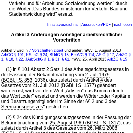
Verkehr und für Arbeit und Sozialordnung werden" durch
die Wörter „Das Bundesministerium für Verkehr, Bau und
Stadtentwicklung wird" ersetzt.
Inhaltsverzeichnis
|
Ausdrucken/PDF
|
nach oben
Artikel 3 Änderungen sonstiger arbeitsrechtlicher
Vorschriften
Artikel 3 wird in
7 Vorschriften zitiert
und ändert mWv. 1. August 2013
ArbGG
§ 101
,
KSchG
§ 24
,
BUrlG
§ 15
,
BetrVG
§ 114
,
ASiG
§ 17
,
ArbZG
§
1
,
§ 18
,
§ 22
,
JArbSchG
§ 1
,
§ 31
,
§ 61
, mWv. 25. April 2013
ArbZG
§ 15
(1) In §
101
Absatz 2 Satz 1 des
Arbeitsgerichtsgesetzes
in
der Fassung der Bekanntmachung vom
2. Juli 1979
(BGBl. I S. 853
, 1036), das zuletzt durch Artikel
4
des
Gesetzes vom
21. Juli 2012 (BGBl. I S. 1577
) geändert
worden ist, wird vor dem Wort „Artisten" das Komma durch
das Wort „oder" ersetzt und werden die Wörter „oder Kapitäne
und Besatzungsmitglieder im Sinne der §§
2
und
3
des
Seemannsgesetzes
" gestrichen.
(2) §
24
des
Kündigungsschutzgesetzes
in der Fassung der
Bekanntmachung vom
25. August 1969 (BGBl. I S. 1317
), das
zuletzt durch Artikel
3
des Gesetzes vom
26. März 2008