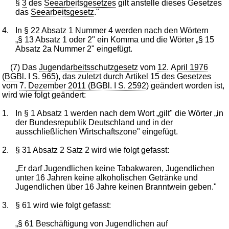
§
3
des
Seearbeitsgesetzes
gilt anstelle dieses Gesetzes
das
Seearbeitsgesetz
."
4.
In § 22 Absatz 1 Nummer 4 werden nach den Wörtern
„§ 13 Absatz 1 oder 2" ein Komma und die Wörter „§ 15
Absatz 2a Nummer 2" eingefügt.
(7) Das
Jugendarbeitsschutzgesetz
vom
12. April 1976
(BGBl. I S. 965
), das zuletzt durch Artikel
15
des Gesetzes
vom
7. Dezember 2011 (BGBl. I S. 2592
) geändert worden ist,
wird wie folgt geändert:
1.
In § 1 Absatz 1 werden nach dem Wort „gilt" die Wörter „in
der Bundesrepublik Deutschland und in der
ausschließlichen Wirtschaftszone" eingefügt.
2.
§ 31 Absatz 2 Satz 2 wird wie folgt gefasst:
„Er darf Jugendlichen keine Tabakwaren, Jugendlichen
unter 16 Jahren keine alkoholischen Getränke und
Jugendlichen über 16 Jahre keinen Branntwein geben."
3.
§ 61 wird wie folgt gefasst:
„§ 61 Beschäftigung von Jugendlichen auf