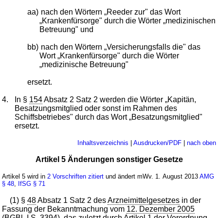
aa)
nach den Wörtern „Reeder zur" das Wort
„Krankenfürsorge" durch die Wörter „medizinischen
Betreuung" und
bb)
nach den Wörtern „Versicherungsfalls die" das
Wort „Krankenfürsorge" durch die Wörter
„medizinische Betreuung"
ersetzt.
4.
In §
154
Absatz 2 Satz 2 werden die Wörter „Kapitän,
Besatzungsmitglied oder sonst im Rahmen des
Schiffsbetriebes" durch das Wort „Besatzungsmitglied"
ersetzt.
Inhaltsverzeichnis
|
Ausdrucken/PDF
|
nach oben
Artikel 5 Änderungen sonstiger Gesetze
Artikel 5 wird in
2 Vorschriften zitiert
und ändert mWv. 1. August 2013
AMG
§ 48
,
IfSG
§ 71
(1) §
48
Absatz 1 Satz 2 des
Arzneimittelgesetzes
in der
Fassung der Bekanntmachung vom
12. Dezember 2005
(BGBl. I S. 3394
), das zuletzt durch Artikel
1
der Verordnung