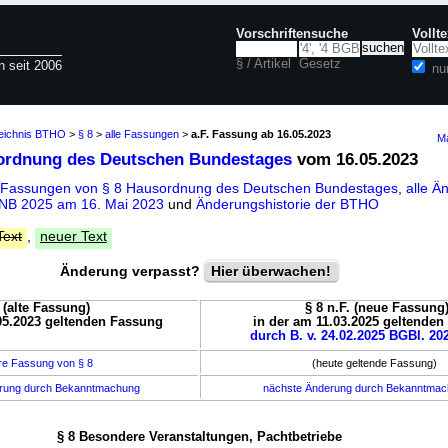
Vorschriftensuche
Vollt
§ / Artikel
Gesetz
n seit 2006
nu
zeichnis BTHO
>
§ 8
>
alle Fassungen
>
a.F. Fassung ab 16.05.2023
Ma
ordnung des Deutschen Bundestages
vom 16.05.2023
 Fassungen von § 8 Hausordnung des Deutschen Bundestages
,
alle Ä
B 2025 am 16. Mai 2023
und
Änderungshistorie der BTHO
Text
,
neuer Text
Änderung verpasst?
Hier überwachen!
. (alte Fassung)
§ 8 n.F. (neue Fassung
05.2023 geltenden Fassung
in der am 11.03.2025 geltende
durch B. v. 24.02.2025 BGBl. 202
re Fassung von § 8
(heute geltende Fassung)
erung durch Bekanntmachung
nächste Änderung durch Bekanntma
§ 8 Besondere Veranstaltungen, Pachtbetriebe