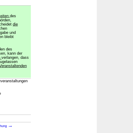
eiten
des
hörden,
scheidet
die
chen
rgabe und
en bleibt
den des
sen, kann der
n
verlangen, dass
ugelassen
Veranstaltenden
rveranstaltungen
e
→
chung