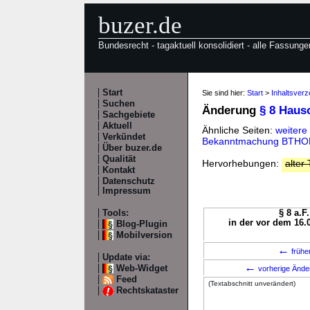
buzer.de
Bundesrecht - tagaktuell konsolidiert - alle Fassunge
Start
Sie sind hier:
Start
>
Inhaltsver
Suchen
Änderung
§ 8 Haus
Sachgebiete
Aktuell
Ähnliche Seiten:
weitere
Verkündet
Bekanntmachung BTHON
Über buzer.de
Qualität
Hervorhebungen:
alter 
Kontakt
Datenschutz
Impressum
Tools:
§ 8 a.F
in der vor dem 16.
Blog-Plugin
Mobilversion
←
frühe
Update via:
←
Web-Widget
vorherige Änd
Feed
(Textabschnitt unverändert)
Rechtskataster