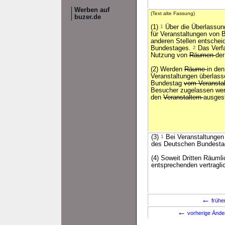
Werben auf
(Text alte Fassung)
buzer.de
(1)
1
Über die Überlassu
für Veranstaltungen von 
anderen Stellen entschei
Bundestages.
2
Das Verfa
Nutzung von
Räumen
der
(2) Werden
Räume
in de
Veranstaltungen überlass
Bundestag
vom Veransta
Besucher zugelassen werd
den
Veranstaltern
ausgest
(3)
1
Bei Veranstaltungen
des Deutschen Bundesta
(4) Soweit Dritten Räuml
entsprechenden vertragl
←
frühe
←
vorherige Änd