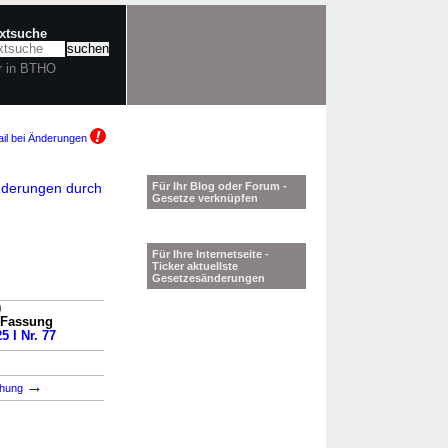
extsuche
r in BTHO
il bei Änderungen
nderungen durch
Für Ihr Blog oder Forum -
Gesetze verknüpfen
Für Ihre Internetseite -
Ticker aktuellste
Gesetzesänderungen
)
n Fassung
5 I Nr. 77
→
chung