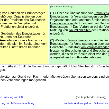
(Text neue Fassung)
ng von
Räumen
des Bundestages
(1)
1
Über die Überlassung von
Räumlichk
Behörden, Organisationen oder
Bundestages für Veranstaltungen von Be
det der Präsident des Deutschen
Organisationen oder anderen Stellen ent
hren bei der Vergabe und
Präsidentin oder
der Präsident des Deuts
 Fraktionen bleibt unberührt.
Bundestages.
2
Das Verfahren bei der Ve
Nutzung von
Räumlichkeiten
der Fraktion
n Gebäuden des Bundestages für
unberührt.
en, kann der Deutsche
lter
verlangen, dass hierzu nur
(2) Werden
Räumlichkeiten
in den Gebäu
en, die sich im Besitz einer von
Bundestages für Veranstaltungen überlas
ellten Eintrittskarte befinden.
Deutsche Bundestag
von Veranstaltende
hierzu nur
Besucherinnen und
Besucher z
werden, die sich im Besitz einer von den
ausgestellten Eintrittskarte befinden.
 nach Absatz 1 gilt die Hausordnung sinngemäß.
2
Das Gleiche gilt für Sonde
ges.
ichkeiten auf Grund von Pacht- oder Mietverträgen überlassen werden, sind di
ichen Vereinbarungen maßgebend.
re Fassung von § 8
(heute geltende Fassung)
erung durch Bekanntmachung
nächste Änderung durch Bekanntma