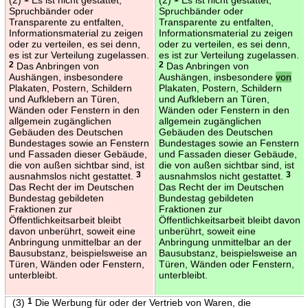
Spruchbänder oder
Spruchbänder oder
Transparente zu entfalten,
Transparente zu entfalten,
Informationsmaterial zu zeigen
Informationsmaterial zu zeigen
oder zu verteilen, es sei denn,
oder zu verteilen, es sei denn,
es ist zur Verteilung zugelassen.
es ist zur Verteilung zugelassen.
2
Das Anbringen von
2
Das Anbringen von
Aushängen, insbesondere
Aushängen, insbesondere
von
Plakaten, Postern, Schildern
Plakaten, Postern, Schildern
und Aufklebern an Türen,
und Aufklebern an Türen,
Wänden oder Fenstern in den
Wänden oder Fenstern in den
allgemein zugänglichen
allgemein zugänglichen
Gebäuden des Deutschen
Gebäuden des Deutschen
Bundestages sowie an Fenstern
Bundestages sowie an Fenstern
und Fassaden dieser Gebäude,
und Fassaden dieser Gebäude,
die von außen sichtbar sind, ist
die von außen sichtbar sind, ist
ausnahmslos nicht gestattet.
3
ausnahmslos nicht gestattet.
3
Das Recht der im Deutschen
Das Recht der im Deutschen
Bundestag gebildeten
Bundestag gebildeten
Fraktionen zur
Fraktionen zur
Öffentlichkeitsarbeit bleibt
Öffentlichkeitsarbeit bleibt davon
davon unberührt, soweit eine
unberührt, soweit eine
Anbringung unmittelbar an der
Anbringung unmittelbar an der
Bausubstanz, beispielsweise an
Bausubstanz, beispielsweise an
Türen, Wänden oder Fenstern,
Türen, Wänden oder Fenstern,
unterbleibt.
unterbleibt.
(3)
1
Die Werbung für oder der Vertrieb von Waren, die