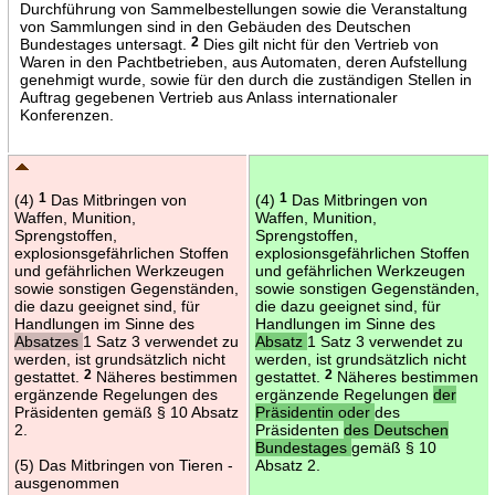
Durchführung von Sammelbestellungen sowie die Veranstaltung
von Sammlungen sind in den Gebäuden des Deutschen
Bundestages untersagt.
2
Dies gilt nicht für den Vertrieb von
Waren in den Pachtbetrieben, aus Automaten, deren Aufstellung
genehmigt wurde, sowie für den durch die zuständigen Stellen in
Auftrag gegebenen Vertrieb aus Anlass internationaler
Konferenzen.
(4)
1
Das Mitbringen von
(4)
1
Das Mitbringen von
Waffen, Munition,
Waffen, Munition,
Sprengstoffen,
Sprengstoffen,
explosionsgefährlichen Stoffen
explosionsgefährlichen Stoffen
und gefährlichen Werkzeugen
und gefährlichen Werkzeugen
sowie sonstigen Gegenständen,
sowie sonstigen Gegenständen,
die dazu geeignet sind, für
die dazu geeignet sind, für
Handlungen im Sinne des
Handlungen im Sinne des
Absatzes
1 Satz 3 verwendet zu
Absatz
1 Satz 3 verwendet zu
werden, ist grundsätzlich nicht
werden, ist grundsätzlich nicht
gestattet.
2
Näheres bestimmen
gestattet.
2
Näheres bestimmen
ergänzende Regelungen des
ergänzende Regelungen
der
Präsidenten gemäß § 10 Absatz
Präsidentin oder
des
2.
Präsidenten
des Deutschen
Bundestages
gemäß § 10
(5) Das Mitbringen von Tieren -
Absatz 2.
ausgenommen