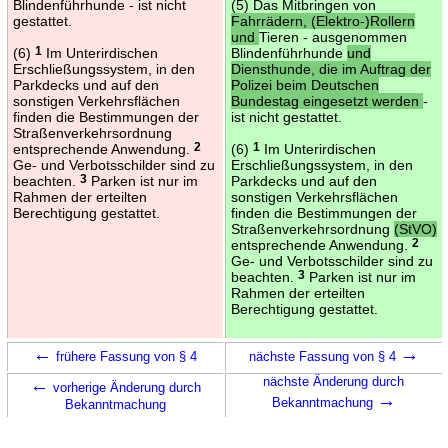
Blindenführhunde - ist nicht
(5) Das Mitbringen von
gestattet.
Fahrrädern, (Elektro-)Rollern
und
Tieren - ausgenommen
(6)
1
Im Unterirdischen
Blindenführhunde
und
Erschließungssystem, in den
Diensthunde, die im Auftrag der
Parkdecks und auf den
Polizei beim Deutschen
sonstigen Verkehrsflächen
Bundestag eingesetzt werden
-
finden die Bestimmungen der
ist nicht gestattet.
Straßenverkehrsordnung
entsprechende Anwendung.
2
(6)
1
Im Unterirdischen
Ge- und Verbotsschilder sind zu
Erschließungssystem, in den
beachten.
3
Parken ist nur im
Parkdecks und auf den
Rahmen der erteilten
sonstigen Verkehrsflächen
Berechtigung gestattet.
finden die Bestimmungen der
Straßenverkehrsordnung
(StVO)
entsprechende Anwendung.
2
Ge- und Verbotsschilder sind zu
beachten.
3
Parken ist nur im
Rahmen der erteilten
Berechtigung gestattet.
←
→
frühere Fassung von § 4
nächste Fassung von § 4
←
nächste Änderung durch
vorherige Änderung durch
→
Bekanntmachung
Bekanntmachung