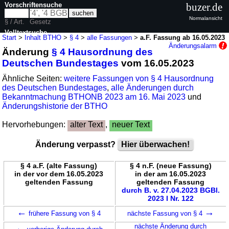
Vorschriftensuche
buzer.de
Normalansicht
§ / Art.
Gesetz
Volltextsuche
Start
>
Inhalt BTHO
>
§ 4
>
alle Fassungen
>
a.F. Fassung ab 16.05.2023
Änderungsalarm
Änderung
§ 4 Hausordnung des
nur in BTHO
Deutschen Bundestages
vom 16.05.2023
Ähnliche Seiten:
weitere Fassungen von § 4 Hausordnung
des Deutschen Bundestages
,
alle Änderungen durch
Bekanntmachung BTHONB 2023 am 16. Mai 2023
und
Änderungshistorie der BTHO
Hervorhebungen:
alter Text
,
neuer Text
Änderung verpasst?
Hier überwachen!
§ 4 a.F. (alte Fassung)
§ 4 n.F. (neue Fassung)
in der vor dem 16.05.2023
in der am 16.05.2023
geltenden Fassung
geltenden Fassung
durch B. v. 27.04.2023 BGBl.
2023 I Nr. 122
←
→
frühere Fassung von § 4
nächste Fassung von § 4
←
nächste Änderung durch