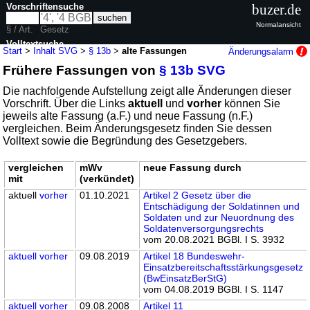
Vorschriftensuche
buzer.de
Normalansicht
§ / Art.
Gesetz
Volltextsuche
Start
>
Inhalt SVG
>
§ 13b
>
alte Fassungen
Änderungsalarm
Frühere Fassungen von
§ 13b SVG
nur in SVG
Die nachfolgende Aufstellung zeigt alle Änderungen dieser
Vorschrift. Über die Links
aktuell
und
vorher
können Sie
jeweils alte Fassung (a.F.) und neue Fassung (n.F.)
vergleichen. Beim Änderungsgesetz finden Sie dessen
Volltext sowie die Begründung des Gesetzgebers.
vergleichen
mWv
neue Fassung durch
mit
(verkündet)
aktuell
vorher
01.10.2021
Artikel 2 Gesetz über die
Entschädigung der Soldatinnen und
Soldaten und zur Neuordnung des
Soldatenversorgungsrechts
vom 20.08.2021 BGBl. I S. 3932
aktuell
vorher
09.08.2019
Artikel 18 Bundeswehr-
Einsatzbereitschaftsstärkungsgesetz
(BwEinsatzBerStG)
vom 04.08.2019 BGBl. I S. 1147
aktuell
vorher
09.08.2008
Artikel 11