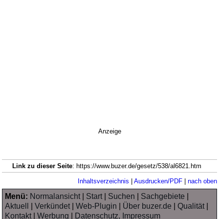
Anzeige
Link zu dieser Seite
: https://www.buzer.de/gesetz/538/al6821.htm
Inhaltsverzeichnis
|
Ausdrucken/PDF
|
nach oben
Menü:
Normalansicht
|
Start
|
Suchen
|
Sachgebiete
|
Aktuell
|
Verkündet
|
Web-Plugin
|
Über buzer.de
|
Qualität
|
Kontakt
|
Werbung
|
Datenschutz, Impressum