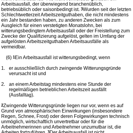
Arbeitsausfall, der überwiegend branchenüblich,
betriebsüblich oder saisonbedingt ist.
3
Wurden seit der letzten
Schlechtwetterzeit Arbeitszeitguthaben, die nicht mindestens
ein Jahr bestanden haben, zu anderen Zwecken als zum
Ausgleich für einen verstetigten Monatslohn, bei
witterungsbedingtem Arbeitsausfall oder der Freistellung zum
Zwecke der Qualifizierung aufgelöst, gelten im Umfang der
aufgelösten Arbeitszeitguthaben Arbeitsausfälle als
vermeidbar.
(6)
1
Ein Arbeitsausfall ist witterungsbedingt, wenn
1.
er ausschließlich durch zwingende Witterungsgründe
verursacht ist und
2.
an einem Arbeitstag mindestens eine Stunde der
regelmäßigen betrieblichen Arbeitszeit ausfällt
(Ausfalltag).
2
Zwingende Witterungsgründe liegen nur vor, wenn es auf
Grund von atmosphärischen Einwirkungen (insbesondere
Regen, Schnee, Frost) oder deren Folgewirkungen technisch
unmöglich, wirtschaftlich unvertretbar oder für die
Arbeitnehmerinnen und Arbeitnehmer unzumutbar ist, die
Arbeiten fortzuführen.
3
Der Arbeitsausfall ist nicht