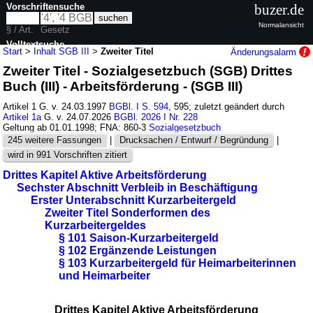
Vorschriftensuche
buzer.de
Normalansicht
§ / Art.
Gesetz
Volltextsuche
Start
>
Inhalt SGB III
>
Zweiter Titel
Änderungsalarm
Zweiter Titel - Sozialgesetzbuch (SGB) Drittes
nur in SGB III
Buch (III) - Arbeitsförderung - (SGB III)
Artikel 1 G. v. 24.03.1997
BGBl. I S. 594
, 595; zuletzt geändert durch
Artikel 1a
G. v. 24.07.2026
BGBl. 2026 I Nr. 228
Geltung ab 01.01.1998; FNA: 860-3
Sozialgesetzbuch
245 weitere Fassungen
|
Drucksachen / Entwurf / Begründung
|
wird in 991 Vorschriften zitiert
Drittes Kapitel Aktive Arbeitsförderung
Sechster Abschnitt Verbleib in Beschäftigung
Erster Unterabschnitt Kurzarbeitergeld
Zweiter Titel Sonderformen des
Kurzarbeitergeldes
§ 101 Saison-Kurzarbeitergeld
§ 102 Ergänzende Leistungen
§ 103 Kurzarbeitergeld für Heimarbeiterinnen
und Heimarbeiter
Drittes Kapitel Aktive Arbeitsförderung