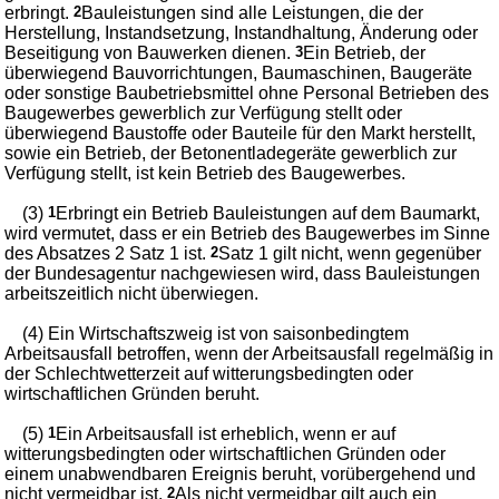
erbringt.
2
Bauleistungen sind alle Leistungen, die der
Herstellung, Instandsetzung, Instandhaltung, Änderung oder
Beseitigung von Bauwerken dienen.
3
Ein Betrieb, der
überwiegend Bauvorrichtungen, Baumaschinen, Baugeräte
oder sonstige Baubetriebsmittel ohne Personal Betrieben des
Baugewerbes gewerblich zur Verfügung stellt oder
überwiegend Baustoffe oder Bauteile für den Markt herstellt,
sowie ein Betrieb, der Betonentladegeräte gewerblich zur
Verfügung stellt, ist kein Betrieb des Baugewerbes.
(3)
1
Erbringt ein Betrieb Bauleistungen auf dem Baumarkt,
wird vermutet, dass er ein Betrieb des Baugewerbes im Sinne
des Absatzes 2 Satz 1 ist.
2
Satz 1 gilt nicht, wenn gegenüber
der Bundesagentur nachgewiesen wird, dass Bauleistungen
arbeitszeitlich nicht überwiegen.
(4) Ein Wirtschaftszweig ist von saisonbedingtem
Arbeitsausfall betroffen, wenn der Arbeitsausfall regelmäßig in
der Schlechtwetterzeit auf witterungsbedingten oder
wirtschaftlichen Gründen beruht.
(5)
1
Ein Arbeitsausfall ist erheblich, wenn er auf
witterungsbedingten oder wirtschaftlichen Gründen oder
einem unabwendbaren Ereignis beruht, vorübergehend und
nicht vermeidbar ist.
2
Als nicht vermeidbar gilt auch ein