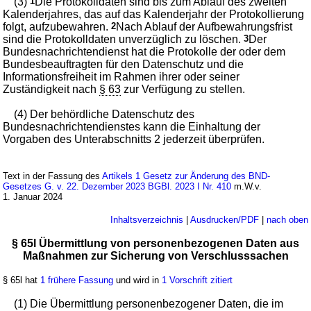
(3)
1
Die Protokolldaten sind bis zum Ablauf des zweiten
Kalenderjahres, das auf das Kalenderjahr der Protokollierung
folgt, aufzubewahren.
2
Nach Ablauf der Aufbewahrungsfrist
sind die Protokolldaten unverzüglich zu löschen.
3
Der
Bundesnachrichtendienst hat die Protokolle der oder dem
Bundesbeauftragten für den Datenschutz und die
Informationsfreiheit im Rahmen ihrer oder seiner
Zuständigkeit nach
§ 63
zur Verfügung zu stellen.
(4) Der behördliche Datenschutz des
Bundesnachrichtendienstes kann die Einhaltung der
Vorgaben des Unterabschnitts 2 jederzeit überprüfen.
Text in der Fassung des
Artikels 1 Gesetz zur Änderung des BND-
Gesetzes G. v. 22. Dezember 2023 BGBl. 2023 I Nr. 410
m.W.v.
1. Januar 2024
Inhaltsverzeichnis
|
Ausdrucken/PDF
|
nach oben
§ 65l Übermittlung von personenbezogenen Daten aus
Maßnahmen zur Sicherung von Verschlusssachen
§ 65l hat
1 frühere Fassung
und wird in
1 Vorschrift zitiert
(1) Die Übermittlung personenbezogener Daten, die im