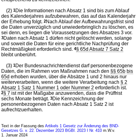
(2)
1
Die Informationen nach Absatz 1 sind bis zum Ablauf
des Kalenderjahres aufzubewahren, das auf das Kalenderjahr
der Erhebung folgt.
2
Nach Ablauf der Aufbewahrungsfrist sind
die Daten unverzüglich und unwiederbringlich zu löschen, es
sei denn, es liegen die Voraussetzungen des Absatzes 3 vor.
3
Daten nach Absatz 1 dürfen nicht gelöscht werden, solange
und soweit die Daten für eine gerichtliche Nachprüfung der
Rechtmäßigkeit erforderlich sind.
4
§ 65d Absatz 7 Satz 2
bleibt unberührt.
(3)
1
Der Bundesnachrichtendienst darf personenbezogene
Daten, die im Rahmen von Maßnahmen nach den
§§ 65b
bis
65d
erhoben wurden, über die Absätze 1 und 2 hinaus nur
weiterverarbeiten, wenn die weitere Verarbeitung nach
§ 2
Absatz 1 Satz 1 Nummer 1 oder Nummer 2
erforderlich ist.
2
§ 7
ist mit der Maßgabe anzuwenden, dass die Prüffrist
sechs Monate beträgt.
3
Die Kennzeichnung der
personenbezogenen Daten nach Absatz 1 Satz 2 ist
aufrechtzuerhalten.
Text in der Fassung des
Artikels 1 Gesetz zur Änderung des BND-
Gesetzes G. v. 22. Dezember 2023 BGBl. 2023 I Nr. 410
m.W.v.
1. Januar 2024