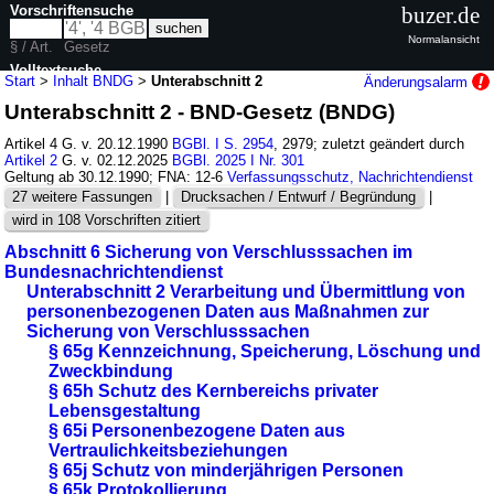
Vorschriftensuche
buzer.de
Normalansicht
§ / Art.
Gesetz
Volltextsuche
Start
>
Inhalt BNDG
>
Unterabschnitt 2
Änderungsalarm
Unterabschnitt 2 - BND-Gesetz (BNDG)
nur in BNDG
Artikel 4 G. v. 20.12.1990
BGBl. I S. 2954
, 2979; zuletzt geändert durch
Artikel 2
G. v. 02.12.2025
BGBl. 2025 I Nr. 301
Geltung ab 30.12.1990; FNA: 12-6
Verfassungsschutz, Nachrichtendienst
27 weitere Fassungen
|
Drucksachen / Entwurf / Begründung
|
wird in 108 Vorschriften zitiert
Abschnitt 6 Sicherung von Verschlusssachen im
Bundesnachrichtendienst
Unterabschnitt 2 Verarbeitung und Übermittlung von
personenbezogenen Daten aus Maßnahmen zur
Sicherung von Verschlusssachen
§ 65g Kennzeichnung, Speicherung, Löschung und
Zweckbindung
§ 65h Schutz des Kernbereichs privater
Lebensgestaltung
§ 65i Personenbezogene Daten aus
Vertraulichkeitsbeziehungen
§ 65j Schutz von minderjährigen Personen
§ 65k Protokollierung