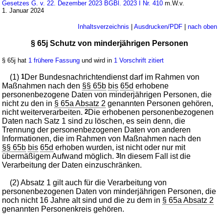
Gesetzes G. v. 22. Dezember 2023 BGBl. 2023 I Nr. 410
m.W.v.
1. Januar 2024
Inhaltsverzeichnis
|
Ausdrucken/PDF
|
nach oben
§ 65j Schutz von minderjährigen Personen
§ 65j hat
1 frühere Fassung
und wird in
1 Vorschrift zitiert
(1)
1
Der Bundesnachrichtendienst darf im Rahmen von
Maßnahmen nach den
§§ 65b
bis
65d
erhobene
personenbezogene Daten von minderjährigen Personen, die
nicht zu den in
§ 65a Absatz 2
genannten Personen gehören,
nicht weiterverarbeiten.
2
Die erhobenen personenbezogenen
Daten nach Satz 1 sind zu löschen, es sein denn, die
Trennung der personenbezogenen Daten von anderen
Informationen, die im Rahmen von Maßnahmen nach den
§§ 65b
bis
65d
erhoben wurden, ist nicht oder nur mit
übermäßigem Aufwand möglich.
3
In diesem Fall ist die
Verarbeitung der Daten einzuschränken.
(2) Absatz 1 gilt auch für die Verarbeitung von
personenbezogenen Daten von minderjährigen Personen, die
noch nicht 16 Jahre alt sind und die zu dem in
§ 65a Absatz 2
genannten Personenkreis gehören.