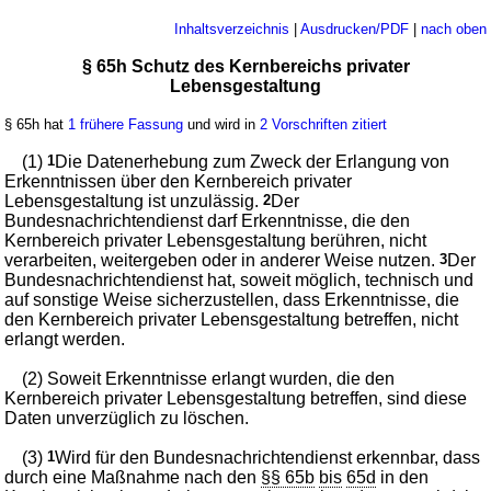
Inhaltsverzeichnis
|
Ausdrucken/PDF
|
nach oben
§ 65h Schutz des Kernbereichs privater
Lebensgestaltung
§ 65h hat
1 frühere Fassung
und wird in
2 Vorschriften zitiert
(1)
1
Die Datenerhebung zum Zweck der Erlangung von
Erkenntnissen über den Kernbereich privater
Lebensgestaltung ist unzulässig.
2
Der
Bundesnachrichtendienst darf Erkenntnisse, die den
Kernbereich privater Lebensgestaltung berühren, nicht
verarbeiten, weitergeben oder in anderer Weise nutzen.
3
Der
Bundesnachrichtendienst hat, soweit möglich, technisch und
auf sonstige Weise sicherzustellen, dass Erkenntnisse, die
den Kernbereich privater Lebensgestaltung betreffen, nicht
erlangt werden.
(2) Soweit Erkenntnisse erlangt wurden, die den
Kernbereich privater Lebensgestaltung betreffen, sind diese
Daten unverzüglich zu löschen.
(3)
1
Wird für den Bundesnachrichtendienst erkennbar, dass
durch eine Maßnahme nach den
§§ 65b
bis
65d
in den