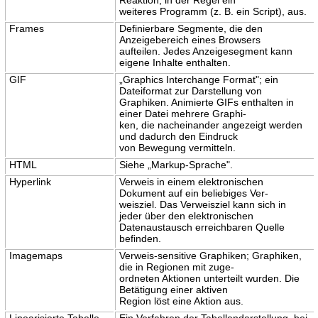
weiteres Programm (z. B. ein Script), aus.
Frames
Definierbare Segmente, die den
Anzeigebereich eines Browsers
aufteilen. Jedes Anzeigesegment kann
eigene Inhalte enthalten.
GIF
„Graphics Interchange Format"; ein
Dateiformat zur Darstellung von
Graphiken. Animierte GIFs enthalten in
einer Datei mehrere Graphi-
ken, die nacheinander angezeigt werden
und dadurch den Eindruck
von Bewegung vermitteln.
HTML
Siehe „Markup-Sprache".
Hyperlink
Verweis in einem elektronischen
Dokument auf ein beliebiges Ver-
weisziel. Das Verweisziel kann sich in
jeder über den elektronischen
Datenaustausch erreichbaren Quelle
befinden.
Imagemaps
Verweis-sensitive Graphiken; Graphiken,
die in Regionen mit zuge-
ordneten Aktionen unterteilt wurden. Die
Betätigung einer aktiven
Region löst eine Aktion aus.
Linearisierte Tabelle
Ein Verfahren der Tabellendarstellung, bei