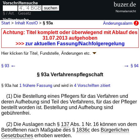
Vorschriftensuche
buzer.de
Normalansicht
§ / Art.
Gesetz
Volltextsuche
Start
>
Inhalt KostO
>
§ 93a
Änderungsalarm
nur in KostO
Achtung: Titel komplett oder überwiegend mit Ablauf des
31.07.2013 aufgehoben
>>>
zur aktuellen Fassung/Nachfolgeregelung
Hier klicken für
Titel, Fundstelle, Änderungen
etc.
§ 93a - Kostenordnung (KostO
k.a.Abk.
)
←
→
§ 93
§ 94
G. v. 25.11.1935 RGBl. I S. 1371; zuletzt geändert durch
Artikel 5
G. v.
§ 93a Verfahrenspflegschaft
10.10.2013
BGBl. I S. 3799
Geltung ab 01.01.1964; FNA: 361-1
Kostenrecht
§ 93a hat
1 frühere Fassung
und wird in
4 Vorschriften zitiert
28 weitere Fassungen
|
wird in 83 Vorschriften zitiert
Erster Teil Gerichtskosten
(1) Die Bestellung eines Pflegers für das Verfahren und
Zweiter Abschnitt Gebühren in Angelegenheiten der
deren Aufhebung sind Teil des Verfahrens, für das der Pfleger
freiwilligen Gerichtsbarkeit
bestellt worden ist. Bestellung und Aufhebung sind
4. Betreuungssachen und betreuungsgerichtliche
gebührenfrei.
Zuweisungssachen
(2) Die Auslagen nach §
137
Abs. 1 Nr. 16 können von dem
Betroffenen nach Maßgabe des §
1836c
des
Bürgerlichen
Gesetzbuches
erhoben werden.