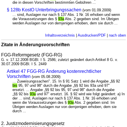
die in diesen Vorschriften bestimmten Gebühren ...
§ 128b KostO Unterbringungssachen
(vom 01.09.2009)
... sind, Auslagen nur nach § 137 Abs. 1 Nr. 16 erhoben und wenn
die Voraussetzungen des §
93a
Abs. 2 gegeben sind. Im Übrigen
werden Auslagen nur von demjenigen erhoben, dem sie durch ...
Inhaltsverzeichnis
|
Ausdrucken/PDF
|
nach oben
Zitate in Änderungsvorschriften
FGG-Reformgesetz (FGG-RG)
G. v. 17.12.2008 BGBl. I S. 2586; zuletzt geändert durch Artikel 8 G. v.
30.07.2009 BGBl. I S. 2449
Artikel 47 FGG-RG Änderung kostenrechtlicher
Vorschriften
(vom 05.08.2009)
... Zuweisungssachen". 15. In § 91 Satz 1 wird die Angabe „§§ 92
bis
95, 97 und 98" durch die Angabe „§§ 92 bis 93a und 97"
ersetzt. ... Angabe „§§ 92 bis 95, 97 und 98" durch die Angabe
„§§ 92 bis
93a
und 97" ersetzt. 16. § 92 wird wie folgt geändert: a) In
der ... sind, Auslagen nur nach § 137 Abs. 1 Nr. 16 erhoben und
wenn die Voraussetzungen des §
93a
Abs. 2 gegeben sind. Im
Übrigen werden Auslagen nur von demjenigen erhoben, dem sie
durch ...
2. Justizmodernisierungsgesetz