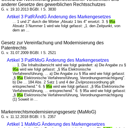
anderer Gesetze des gewerblichen Rechtsschutzes
G. v. 19.10.2013 BGBl. I S. 3830
Artikel 3 PatRÄndG Änderung des Markengesetzes
... 1 und 2" durch die Wörter „Absatz 1 bis 4" ersetzt. 3. §
95a
Absatz 3 Nummer 1 wird wie folgt gefasst: „1. den Zeitpunkt, von
dem an ...
Gesetz zur Vereinfachung und Modernisierung des
Patentrechts
G. v. 31.07.2009 BGBl. I S. 2521
Artikel 3 PatRMoG Änderung des Markengesetzes
... 1. Die Inhaltsübersicht wird wie folgt geändert: a) Die Angabe zu §
95a
wird wie folgt gefasst: „§ 95a Elektronische
Verfahrensführung, ... a) Die Angabe zu § 95a wird wie folgt gefasst:
„§
95a
Elektronische Verfahrensführung, Verordnungsermächtigung".
b) Die ... 184 Abs. 2 Satz 1 und 4 der Zivilprozessordnung gilt
entsprechend." 6. §
95a
wird wie folgt gefasst: „§ 95a Elektronische
Verfahrensführung, ... entsprechend." 6. § 95a wird wie folgt gefasst:
„§
95a
Elektronische Verfahrensführung, Verordnungsermächtigung
(1) Soweit in ...
Markenrechtsmodernisierungsgesetz (MaMoG)
G. v. 11.12.2018 BGBl. I S. 2357
Artikel 1 MaMoG Änderung des Markengesetzes