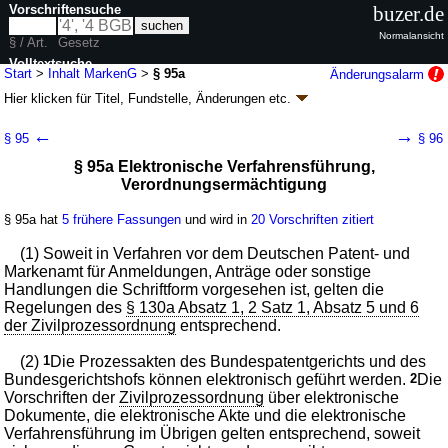
Vorschriftensuche
buzer.de
Normalansicht
§ / Art.
Gesetz
Volltextsuche
Start
>
Inhalt MarkenG
>
§ 95a
Änderungsalarm
Hier klicken für
Titel, Fundstelle, Änderungen
etc.
nur in MarkenG
§ 95a - Markengesetz (MarkenG)
←
→
§ 95
§ 96
G. v. 25.10.1994
BGBl. I S. 3082
, 1995 I S. 156, 1996 I S. 682; zuletzt
§ 95a Elektronische Verfahrensführung,
geändert durch
Artikel 14
G. v. 20.05.2026
BGBl. 2026 I Nr. 152
Verordnungsermächtigung
Geltung ab 01.01.1995; FNA: 423-5-2
Warenzeichenrecht
34 weitere Fassungen
|
Drucksachen / Entwurf / Begründung
|
§ 95a hat
5 frühere Fassungen
und wird in
20 Vorschriften zitiert
wird in 232 Vorschriften zitiert
Teil 3 Verfahren in Markenangelegenheiten
(1) Soweit in Verfahren vor dem Deutschen Patent- und
Markenamt für Anmeldungen, Anträge oder sonstige
Abschnitt 7 Gemeinsame Vorschriften
Handlungen die Schriftform vorgesehen ist, gelten die
Regelungen des
§ 130a Absatz 1, 2 Satz 1, Absatz 5 und 6
der Zivilprozessordnung
entsprechend.
(2)
1
Die Prozessakten des Bundespatentgerichts und des
Bundesgerichtshofs können elektronisch geführt werden.
2
Die
Vorschriften der
Zivilprozessordnung
über elektronische
Dokumente, die elektronische Akte und die elektronische
Verfahrensführung im Übrigen gelten entsprechend, soweit