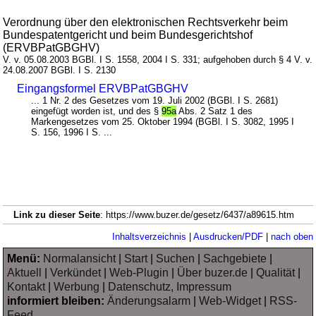
Verordnung über den elektronischen Rechtsverkehr beim
Bundespatentgericht und beim Bundesgerichtshof
(ERVBPatGBGHV)
V. v. 05.08.2003 BGBl. I S. 1558, 2004 I S. 331; aufgehoben durch § 4 V. v.
24.08.2007 BGBl. I S. 2130
Eingangsformel ERVBPatGBGHV
... 1 Nr. 2 des Gesetzes vom 19. Juli 2002 (BGBl. I S. 2681)
eingefügt worden ist, und des §
95a
Abs. 2 Satz 1 des
Markengesetzes vom 25. Oktober 1994 (BGBl. I S. 3082, 1995 I
S. 156, 1996 I S. ...
Link zu dieser Seite
: https://www.buzer.de/gesetz/6437/a89615.htm
Inhaltsverzeichnis
|
Ausdrucken/PDF
|
nach oben
Menü:
Normalansicht
|
Start
|
Suchen
|
Sachgebiete
|
Aktuell
|
Verkündet
|
Web-Plugin
|
Über buzer.de
|
Qualität
|
Kontakt
|
Werbung
|
Datenschutz, Impressum
informiert bleiben:
Änderungsalarm
|
Web-Widget
|
RSS-
Feed