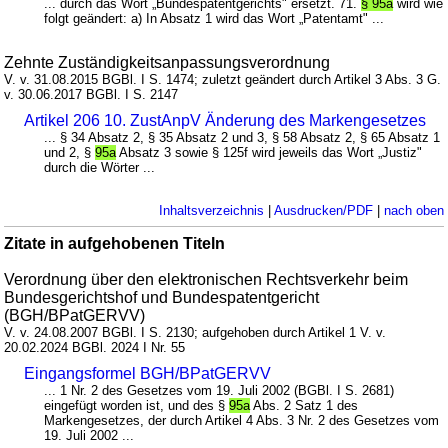
... durch das Wort „Bundespatentgerichts" ersetzt. 71.
§ 95a
wird wie
folgt geändert: a) In Absatz 1 wird das Wort „Patentamt" ...
Zehnte Zuständigkeitsanpassungsverordnung
V. v. 31.08.2015 BGBl. I S. 1474; zuletzt geändert durch Artikel 3 Abs. 3 G.
v. 30.06.2017 BGBl. I S. 2147
Artikel 206 10. ZustAnpV Änderung des Markengesetzes
... § 34 Absatz 2, § 35 Absatz 2 und 3, § 58 Absatz 2, § 65 Absatz 1
und 2, §
95a
Absatz 3 sowie § 125f wird jeweils das Wort „Justiz"
durch die Wörter ...
Inhaltsverzeichnis
|
Ausdrucken/PDF
|
nach oben
Zitate in aufgehobenen Titeln
Verordnung über den elektronischen Rechtsverkehr beim
Bundesgerichtshof und Bundespatentgericht
(BGH/BPatGERVV)
V. v. 24.08.2007 BGBl. I S. 2130; aufgehoben durch Artikel 1 V. v.
20.02.2024 BGBl. 2024 I Nr. 55
Eingangsformel BGH/BPatGERVV
... 1 Nr. 2 des Gesetzes vom 19. Juli 2002 (BGBl. I S. 2681)
eingefügt worden ist, und des §
95a
Abs. 2 Satz 1 des
Markengesetzes, der durch Artikel 4 Abs. 3 Nr. 2 des Gesetzes vom
19. Juli 2002 ...