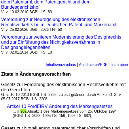
dem Patentamt, dem Patentgericht und dem
Bundesgerichtshof
V. v. 10.02.2010 BGBl. I S. 83
Verordnung zur Neuregelung des elektronischen
Rechtsverkehrs beim Deutschen Patent- und Markenamt
V. v. 25.02.2026 BGBl. 2026 I Nr. 50
Verordnung zur weiteren Modernisierung des Designrechts
und zur Einführung des Nichtigkeitsverfahrens in
Designangelegenheiten
V. v. 02.01.2014 BGBl. I S. 18
Inhaltsverzeichnis
|
Ausdrucken/PDF
|
nach oben
Zitate in Änderungsvorschriften
Gesetz zur Förderung des elektronischen Rechtsverkehrs mit
den Gerichten
G. v. 10.10.2013 BGBl. I S. 3786; zuletzt geändert durch Artikel 31 G. v.
05.07.2017 BGBl. I S. 2208
Artikel 10 FördElRV Änderung des Markengesetzes
... §
95a
Absatz 1 des Markengesetzes vom 25. Oktober 1994
(BGBl. I S. 3082; 1995 I S. 156; 1996 I S. 682), ...
Gesetz zur Novellierung patentrechtlicher Vorschriften und