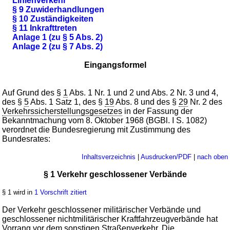
Linienverkehr
§ 9 Zuwiderhandlungen
§ 10 Zuständigkeiten
§ 11 Inkrafttreten
Anlage 1 (zu § 5 Abs. 2)
Anlage 2 (zu § 7 Abs. 2)
Eingangsformel
Auf Grund des §
1
Abs. 1 Nr. 1 und 2 und Abs. 2 Nr. 3 und 4,
des §
5
Abs. 1 Satz 1, des §
19
Abs. 8 und des §
29
Nr. 2 des
Verkehrssicherstellungsgesetzes
in der Fassung der
Bekanntmachung vom 8. Oktober 1968 (BGBl. I S. 1082)
verordnet die Bundesregierung mit Zustimmung des
Bundesrates:
Inhaltsverzeichnis
|
Ausdrucken/PDF
|
nach oben
§ 1 Verkehr geschlossener Verbände
§ 1 wird in
1 Vorschrift zitiert
Der Verkehr geschlossener militärischer Verbände und
geschlossener nichtmilitärischer Kraftfahrzeugverbände hat
Vorrang vor dem sonstigen Straßenverkehr. Die