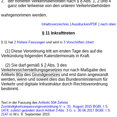
2.
der höheren Verkehrsbehörden nach §
8
Abs. 1, 2 und 4
ganz oder teilweise von den unteren Verkehrsbehörden
wahrgenommen werden.
Inhaltsverzeichnis
|
Ausdrucken/PDF
|
nach oben
§ 11 Inkrafttreten
§ 11 hat
2 frühere Fassungen
und wird in
3 Vorschriften zitiert
(1) Diese Verordnung tritt am ersten Tage des auf die
Verkündung folgenden Kalendermonats in Kraft.
(2) Sie darf gemäß §
2
Abs. 3 des
Verkehrssicherstellungsgesetzes
nur nach Maßgabe des
Artikels
80a
des
Grundgesetzes
und erst dann angewandt
werden, wenn und soweit dies das Bundesministerium für
Verkehr und digitale Infrastruktur durch Rechtsverordnung
bestimmt.
Text in der Fassung des
Artikels 504 Zehnte
Zuständigkeitsanpassungsverordnung V. v. 31. August 2015 BGBl. I S.
1474; zuletzt geändert durch Artikel 3 Abs. 3 G. v. 30.06.2017 BGBl. I S.
2147
m.W.v. 8. September 2015