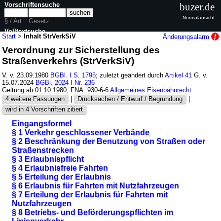
Vorschriftensuche
buzer.de
Normalansicht
§ / Art.
Gesetz
Volltextsuche
Start
>
Inhalt StrVerkSiV
Änderungsalarm
Verordnung zur Sicherstellung des
nur in StrVerkSiV
Straßenverkehrs (StrVerkSiV)
V. v. 23.09.1980
BGBl. I S. 1795
; zuletzt geändert durch
Artikel 41
G. v.
15.07.2024
BGBl. 2024 I Nr. 236
Geltung ab 01.10.1980; FNA: 930-6-6
Allgemeines Eisenbahnrecht
4 weitere Fassungen
|
Drucksachen / Entwurf / Begründung
|
wird in 4 Vorschriften zitiert
Eingangsformel
§ 1 Verkehr geschlossener Verbände
§ 2 Beschränkung der Benutzung von Straßen oder
Straßenstrecken
§ 3 Erlaubnispflicht
§ 4 Erlaubnisfreie Fahrten
§ 5 Erteilung der Erlaubnis
§ 6 Erlaubnis für Fahrten mit Nutzfahrzeugen
§ 7 Erteilung der Erlaubnis für Fahrten mit
Nutzfahrzeugen
§ 8 Betriebs- und Beförderungspflichten im