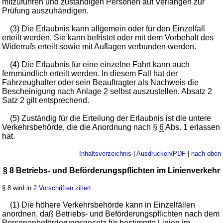
mitzuführen und zuständigen Personen auf Verlangen zur
Prüfung auszuhändigen.
(3) Die Erlaubnis kann allgemein oder für den Einzelfall
erteilt werden. Sie kann befristet oder mit dem Vorbehalt des
Widerrufs erteilt sowie mit Auflagen verbunden werden.
(4) Die Erlaubnis für eine einzelne Fahrt kann auch
fernmündlich erteilt werden. In diesem Fall hat der
Fahrzeughalter oder sein Beauftragter als Nachweis die
Bescheinigung nach Anlage
2
selbst auszustellen. Absatz 2
Satz 2 gilt entsprechend.
(5) Zuständig für die Erteilung der Erlaubnis ist die untere
Verkehrsbehörde, die die Anordnung nach §
6
Abs. 1 erlassen
hat.
Inhaltsverzeichnis
|
Ausdrucken/PDF
|
nach oben
§ 8 Betriebs- und Beförderungspflichten im Linienverkehr
§ 8 wird in
2 Vorschriften zitiert
(1) Die höhere Verkehrsbehörde kann in Einzelfällen
anordnen, daß Betriebs- und Beförderungspflichten nach dem
Personenbeförderungsgesetz
für bestimmte Linien im