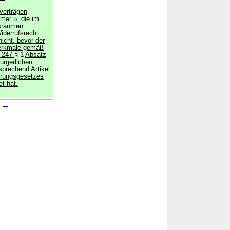
verträgen
mmer 5,
die
im
tsräumen
iderrufsrecht
nicht, bevor der
Merkmale gemäß
l 247
§ 1
Absatz
ürgerlichen
sprechend Artikel
hrungsgesetzes
t hat.
→
1