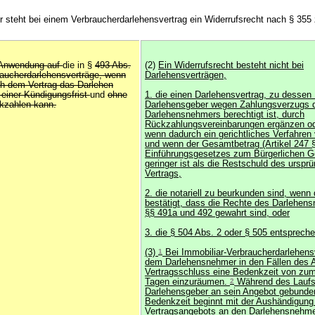
steht bei einem Verbraucherdarlehensvertrag ein Widerrufsrecht nach § 355 
e Anwendung auf
die in §
493 Abs.
(2)
Ein Widerrufsrecht besteht nicht bei
aucherdarlehensverträge, wenn
Darlehensverträgen,
h dem Vertrag das Darlehen
 einer Kündigungsfrist
und
ohne
1. die einen Darlehensvertrag, zu dessen
kzahlen kann.
Darlehensgeber wegen Zahlungsverzugs 
Darlehensnehmers berechtigt ist, durch
Rückzahlungsvereinbarungen ergänzen od
wenn dadurch ein gerichtliches Verfahren
und wenn der Gesamtbetrag (Artikel 247 
Einführungsgesetzes zum Bürgerlichen G
geringer ist als die Restschuld des ursprü
Vertrags,
2. die notariell zu beurkunden sind, wenn 
bestätigt, dass die Rechte des Darlehen
§§ 491a und 492 gewahrt sind, oder
3. die § 504 Abs. 2 oder § 505 entspreche
(3)
1
Bei Immobiliar-Verbraucherdarlehensv
dem Darlehensnehmer in den Fällen des 
Vertragsschluss eine Bedenkzeit von zum
Tagen einzuräumen.
2
Während des Laufs d
Darlehensgeber an sein Angebot gebund
Bedenkzeit beginnt mit der Aushändigung
Vertragsangebots an den Darlehensnehme