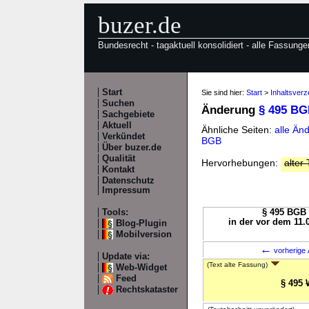
buzer.de
Bundesrecht - tagaktuell konsolidiert - alle Fassunge
Start
Sie sind hier:
Start
>
Inhaltsver
Suchen
Änderung
§ 495 B
Sachgebiete
Aktuell
Ähnliche Seiten:
alle Än
Verkündet
BGB
Über buzer.de
Qualität
Hervorhebungen:
alter 
Kontakt
Datenschutz
Impressum
Tools:
§ 495 BGB 
in der vor dem 11.
Blog-Plugin
Mobilversion
←
vorherige 
Update via:
(Text alte Fassung)
Web-Widget
Feed
§ 495
Rechtskataster