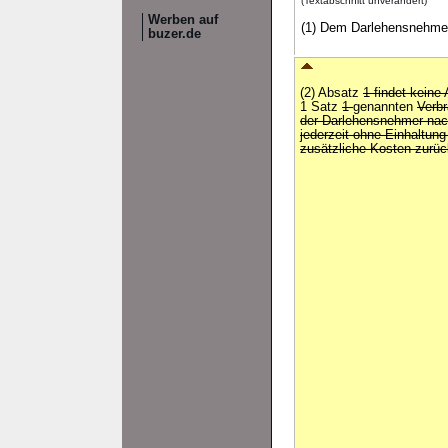
(Textabschnitt unverändert)
Werben auf
(1) Dem Darlehensnehmer 
buzer.de
(2) Absatz
1 findet kein
1 Satz
1
genannten
Verbr
der Darlehensnehmer nac
jederzeit ohne Einhaltung
zusätzliche Kosten zurüc