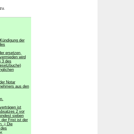
zu.
 Kündigung der
des
er ersetzen,
 vermieden wird
§ 3 des
esetzbuche)
nglichen
der Notar
snehmers aus den
n.
erträgen ist
Absatzes 2 vor
indest sieben
er Frist ist der
en.
3
Die
 des
r.