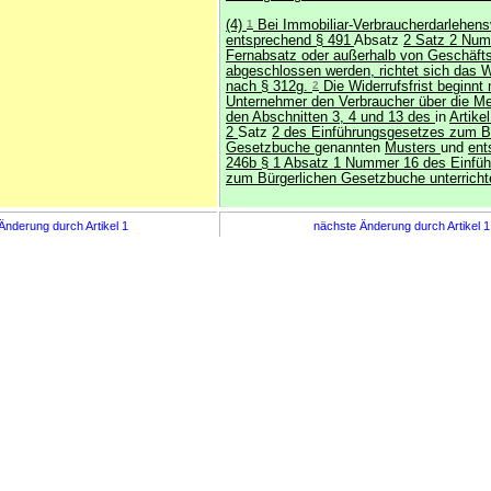
(4)
1
Bei Immobiliar-Verbraucherdarlehens
entsprechend § 491
Absatz
2 Satz 2 Nu
Fernabsatz oder außerhalb von Geschäf
abgeschlossen werden, richtet sich das W
nach § 312g.
2
Die Widerrufsfrist beginnt 
Unternehmer den Verbraucher über die 
den Abschnitten 3, 4 und 13 des
in
Artike
2
Satz
2 des Einführungsgesetzes zum B
Gesetzbuche
genannten
Musters
und
ent
246b § 1 Absatz 1 Nummer 16 des Einfü
zum Bürgerlichen Gesetzbuche unterrichte
Änderung durch Artikel 1
nächste Änderung durch Artikel 