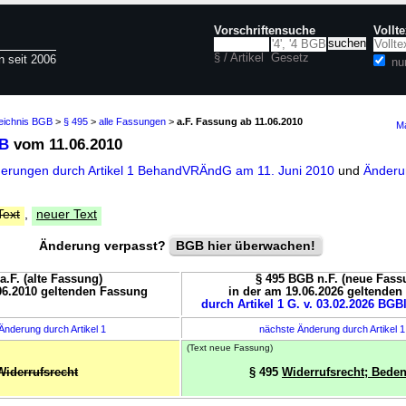
Vorschriftensuche
Vollt
§ / Artikel
Gesetz
n seit 2006
nu
zeichnis BGB
>
§ 495
>
alle Fassungen
>
a.F. Fassung ab 11.06.2010
Ma
GB
vom 11.06.2010
derungen durch Artikel 1 BehandVRÄndG am 11. Juni 2010
und
Änderu
Text
,
neuer Text
Änderung verpasst?
BGB hier überwachen!
a.F. (alte Fassung)
§ 495 BGB n.F. (neue Fass
06.2010 geltenden Fassung
in der am 19.06.2026 geltende
durch Artikel 1 G. v. 03.02.2026 BGBl
Änderung durch Artikel 1
nächste Änderung durch Artikel 
(Text neue Fassung)
Widerrufsrecht
§ 495
Widerrufsrecht; Beden