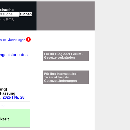
extsuche
r in BGB
il bei Änderungen
ngshistorie des
Für Ihr Blog oder Forum -
Gesetze verknüpfen
Für Ihre Internetseite -
Ticker aktuellste
Gesetzesänderungen
ung)
n Fassung
. 2026 I Nr. 28
→
1
kzeit