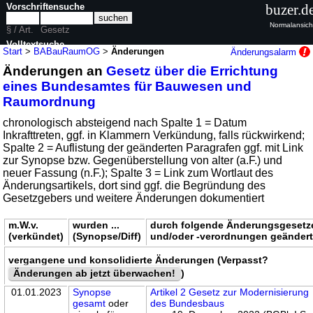
Vorschriftensuche
buzer.d
Normalansich
§ / Art.
Gesetz
Volltextsuche
Start
>
BABauRaumOG
>
Änderungen
Änderungsalarm
Änderungen an
Gesetz über die Errichtung
nur in BABauRaumOG
eines Bundesamtes für Bauwesen und
Raumordnung
chronologisch absteigend nach Spalte 1 = Datum
Inkrafttreten, ggf. in Klammern Verkündung, falls rückwirkend;
Spalte 2 = Auflistung der geänderten Paragrafen ggf. mit Link
zur Synopse bzw. Gegenüberstellung von alter (a.F.) und
neuer Fassung (n.F.); Spalte 3 = Link zum Wortlaut des
Änderungsartikels, dort sind ggf. die Begründung des
Gesetzgebers und weitere Änderungen dokumentiert
m.W.v.
wurden ...
durch folgende Änderungsgesetz
(verkündet)
(Synopse/Diff)
und/oder -verordnungen geänder
vergangene und konsolidierte Änderungen (Verpasst?
Änderungen ab jetzt überwachen!
)
01.01.2023
Synopse
Artikel 2 Gesetz zur Modernisierung
gesamt
oder
des Bundesbaus