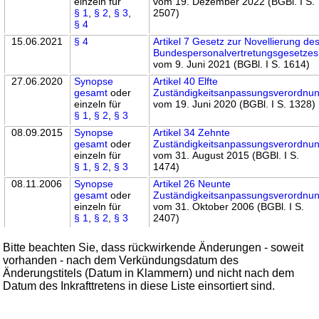
einzeln für
vom 19. Dezember 2022 (BGBl. I S.
§ 1
,
§ 2
,
§ 3
,
2507)
§ 4
15.06.2021
§ 4
Artikel 7 Gesetz zur Novellierung de
Bundespersonalvertretungsgesetzes
vom 9. Juni 2021 (BGBl. I S. 1614)
27.06.2020
Synopse
Artikel 40 Elfte
gesamt
oder
Zuständigkeitsanpassungsverordnu
einzeln für
vom 19. Juni 2020 (BGBl. I S. 1328)
§ 1
,
§ 2
,
§ 3
08.09.2015
Synopse
Artikel 34 Zehnte
gesamt
oder
Zuständigkeitsanpassungsverordnu
einzeln für
vom 31. August 2015 (BGBl. I S.
§ 1
,
§ 2
,
§ 3
1474)
08.11.2006
Synopse
Artikel 26 Neunte
gesamt
oder
Zuständigkeitsanpassungsverordnu
einzeln für
vom 31. Oktober 2006 (BGBl. I S.
§ 1
,
§ 2
,
§ 3
2407)
Bitte beachten Sie, dass rückwirkende Änderungen - soweit
vorhanden - nach dem Verkündungsdatum des
Änderungstitels (Datum in Klammern) und nicht nach dem
Datum des Inkrafttretens in diese Liste einsortiert sind.