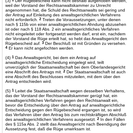
(3)
Der Rügebescheid kann nicht deshalb aufgehoben werden,
weil der Vorstand der Rechtsanwaltskammer zu Unrecht
angenommen hat, die Schuld des Rechtsanwalts sei gering und
der Antrag auf Einleitung des anwaltsgerichtlichen Verfahrens
nicht erforderlich.
2
Treten die Voraussetzungen, unter denen
nach § 115b von einer anwaltsgerichtlichen Ahndung abzusehen
ist oder nach § 118 Abs. 2 ein anwaltsgerichtliches Verfahren
nicht eingeleitet oder fortgesetzt werden darf, erst ein, nachdem
der Vorstand die Rüge erteilt hat, so hebt das Anwaltsgericht den
Rügebescheid auf.
3
Der Beschluß ist mit Gründen zu versehen.
4
Er kann nicht angefochten werden.
(4)
1
Das Anwaltsgericht, bei dem ein Antrag auf
anwaltsgerichtliche Entscheidung eingelegt wird, teilt
unverzüglich der Staatsanwaltschaft bei dem Oberlandesgericht
eine Abschrift des Antrags mit.
2
Der Staatsanwaltschaft ist auch
eine Abschrift des Beschlusses mitzuteilen, mit dem über den
Antrag entschieden wird.
(5)
1
Leitet die Staatsanwaltschaft wegen desselben Verhaltens,
das der Vorstand der Rechtsanwaltskammer gerügt hat, ein
anwaltsgerichtliches Verfahren gegen den Rechtsanwalt ein,
bevor die Entscheidung über den Antrag auf anwaltsgerichtliche
Entscheidung gegen den Rügebescheid ergangen ist, so wird
das Verfahren über den Antrag bis zum rechtskräftigen Abschluß
des anwaltsgerichtlichen Verfahrens ausgesetzt.
2
In den Fällen
des § 115a Abs. 2 stellt das Anwaltsgericht nach Beendigung der
Aussetzung fest, daß die Rüge unwirksam ist.