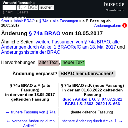
Vorschriftensuche
buzer.de
Normalansicht
§ / Art.
Gesetz
Volltextsuche
Start
>
Inhalt BRAO
>
§ 74a
>
alle Fassungen
>
a.F. Fassung ab
18.05.2017
Änderungsalarm
nur in BRAO
Änderung
§ 74a BRAO
vom 18.05.2017
Ähnliche Seiten:
weitere Fassungen von § 74a BRAO
,
alle
Änderungen durch Artikel 1 BRAORefG am 18. Mai 2017
und
Änderungshistorie der BRAO
Hervorhebungen:
alter Text
,
neuer Text
Änderung verpasst?
BRAO hier überwachen!
§ 74a BRAO a.F. (alte
§ 74a BRAO n.F. (neue Fassung)
Fassung)
in der am 01.08.2022 geltenden
in der vor dem 18.05.2017
Fassung
geltenden Fassung
durch Artikel 1 G. v. 07.07.2021
BGBl. I S. 2363, 2022 I S. 666
←
frühere Fassung von § 74a
(heute geltende Fassung)
←
→
vorherige Änderung durch
nächste Änderung durch Artikel 1
Artikel 1