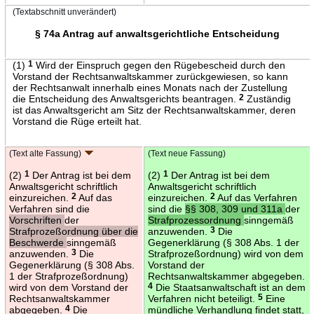
(Textabschnitt unverändert)
§ 74a Antrag auf anwaltsgerichtliche Entscheidung
(1)
1
Wird der Einspruch gegen den Rügebescheid durch den
Vorstand der Rechtsanwaltskammer zurückgewiesen, so kann
der Rechtsanwalt innerhalb eines Monats nach der Zustellung
die Entscheidung des Anwaltsgerichts beantragen.
2
Zuständig
ist das Anwaltsgericht am Sitz der Rechtsanwaltskammer, deren
Vorstand die Rüge erteilt hat.
(Text alte Fassung)
(Text neue Fassung)
(2)
1
Der Antrag ist bei dem
(2)
1
Der Antrag ist bei dem
Anwaltsgericht schriftlich
Anwaltsgericht schriftlich
einzureichen.
2
Auf das
einzureichen.
2
Auf das Verfahren
Verfahren sind die
sind die
§§ 308, 309 und 311a
der
Vorschriften
der
Strafprozessordnung
sinngemäß
Strafprozeßordnung über die
anzuwenden.
3
Die
Beschwerde
sinngemäß
Gegenerklärung (§ 308 Abs. 1 der
anzuwenden.
3
Die
Strafprozeßordnung) wird von dem
Gegenerklärung (§ 308 Abs.
Vorstand der
1 der Strafprozeßordnung)
Rechtsanwaltskammer abgegeben.
wird von dem Vorstand der
4
Die Staatsanwaltschaft ist an dem
Rechtsanwaltskammer
Verfahren nicht beteiligt.
5
Eine
abgegeben.
4
Die
mündliche Verhandlung findet statt,