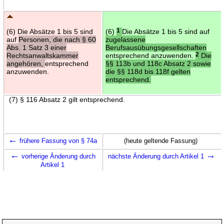
(6) Die Absätze 1 bis 5 sind
(6)
1
Die Absätze 1 bis 5 sind auf
auf
Personen, die nach § 60
zugelassene
Abs. 1 Satz 3 einer
Berufsausübungsgesellschaften
Rechtsanwaltskammer
entsprechend anzuwenden.
2
Die
angehören,
entsprechend
§§ 113b und 118c Absatz 2 sowie
anzuwenden.
die §§ 118d bis 118f gelten
entsprechend.
(7) § 116 Absatz 2 gilt entsprechend.
←
frühere Fassung von § 74a
(heute geltende Fassung)
←
→
vorherige Änderung durch
nächste Änderung durch Artikel 1
Artikel 1