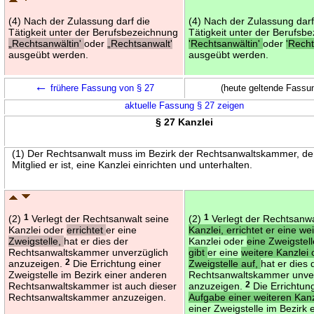
(4) Nach der Zulassung darf die
(4) Nach der Zulassung darf
Tätigkeit unter der Berufsbezeichnung
Tätigkeit unter der Berufsb
„Rechtsanwältin'
oder
„Rechtsanwalt'
'Rechtsanwältin'
oder
'Recht
ausgeübt werden.
ausgeübt werden.
←
frühere Fassung von § 27
(heute geltende Fassu
aktuelle Fassung § 27 zeigen
§ 27 Kanzlei
(1) Der Rechtsanwalt muss im Bezirk der Rechtsanwaltskammer, de
Mitglied er ist, eine Kanzlei einrichten und unterhalten.
(2)
1
Verlegt der Rechtsanwalt seine
(2)
1
Verlegt der Rechtsanwa
Kanzlei oder
errichtet
er eine
Kanzlei, errichtet er eine we
Zweigstelle,
hat er dies der
Kanzlei oder
eine Zweigstel
Rechtsanwaltskammer unverzüglich
gibt
er eine
weitere Kanzlei 
anzuzeigen.
2
Die Errichtung einer
Zweigstelle auf,
hat er dies 
Zweigstelle im Bezirk einer anderen
Rechtsanwaltskammer unver
Rechtsanwaltskammer ist auch dieser
anzuzeigen.
2
Die Errichtu
Rechtsanwaltskammer anzuzeigen.
Aufgabe einer weiteren Kanz
einer Zweigstelle im Bezirk 