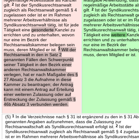
gilt.
2
Ist der Syndikusrechtsanwalt
regelmäßige Arbeitsstätte al
zugleich als Rechtsanwalt gemäß § 4
gilt.
2
Ist der Syndikusrechts
zugelassen oder ist er im Rahmen
zugleich als Rechtsanwalt 
mehrerer Arbeitsverhältnisse als
zugelassen oder ist er im 
Syndikusrechtsanwalt tätig, ist für jede
mehrerer Arbeitsverhältnisse
Tätigkeit eine
gesonderte
Kanzlei zu
Syndikusrechtsanwalt tätig, i
errichten und zu unterhalten, wovon
Tätigkeit eine
weitere
Kanzle
nur eine im Bezirk der
errichten und zu unterhalte
Rechtsanwaltskammer belegen sein
nur eine im Bezirk der
muss, deren Mitglied er ist.
3
Will der
Rechtsanwaltskammer bele
Rechtsanwalt in den in Satz 2
muss, deren Mitglied er ist.
genannten Fällen den Schwerpunkt
seiner Tätigkeit in den Bezirk einer
anderen Rechtsanwaltskammer
verlegen, hat er nach Maßgabe des §
27 Absatz 3 die Aufnahme in diese
Kammer zu beantragen; der Antrag
kann mit einem Antrag auf Erteilung
einer weiteren Zulassung oder auf
Erstreckung der Zulassung gemäß §
46b Absatz 3 verbunden werden.
(5)
1
In die Verzeichnisse nach § 31 ist ergänzend zu den in § 31 Ab
genannten Angaben aufzunehmen, dass die Zulassung zur
Rechtsanwaltschaft als Syndikusrechtsanwalt erfolgt ist.
2
Ist der
Syndikusrechtsanwalt zugleich als Rechtsanwalt gemäß § 4 zugela
ist er im Rahmen mehrerer Arbeitsverhältnisse als Syndikusrechtsa