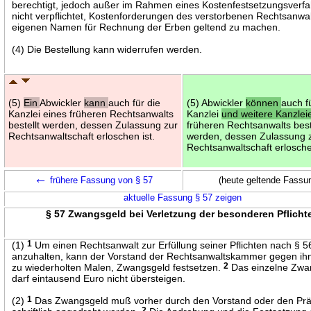
berechtigt, jedoch außer im Rahmen eines Kostenfestsetzungsverf
nicht verpflichtet, Kostenforderungen des verstorbenen Rechtsanwal
eigenen Namen für Rechnung der Erben geltend zu machen.
(4) Die Bestellung kann widerrufen werden.
(5)
Ein
Abwickler
kann
auch für die
(5) Abwickler
können
auch f
Kanzlei eines früheren Rechtsanwalts
Kanzlei
und weitere Kanzle
bestellt werden, dessen Zulassung zur
früheren Rechtsanwalts best
Rechtsanwaltschaft erloschen ist.
werden, dessen Zulassung 
Rechtsanwaltschaft erlosche
←
frühere Fassung von § 57
(heute geltende Fassu
aktuelle Fassung § 57 zeigen
§ 57 Zwangsgeld bei Verletzung der besonderen Pflicht
(1)
1
Um einen Rechtsanwalt zur Erfüllung seiner Pflichten nach § 5
anzuhalten, kann der Vorstand der Rechtsanwaltskammer gegen ih
zu wiederholten Malen, Zwangsgeld festsetzen.
2
Das einzelne Zwa
darf eintausend Euro nicht übersteigen.
(2)
1
Das Zwangsgeld muß vorher durch den Vorstand oder den Prä
2