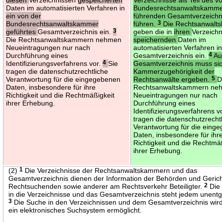
Daten im automatisierten Verfahren in
Bundesrechtsanwaltskamme
ein von der
führenden Gesamtverzeichn
Bundesrechtsanwaltskammer
führen.
3
Die Rechtsanwalt
geführtes
Gesamtverzeichnis ein.
3
geben die in
ihren
Verzeich
Die Rechtsanwaltskammern nehmen
speichernden
Daten im
Neueintragungen nur nach
automatisierten Verfahren i
Durchführung eines
Gesamtverzeichnis ein.
4
Au
Identifizierungsverfahrens vor.
4
Sie
Gesamtverzeichnis muss sic
tragen die datenschutzrechtliche
Kammerzugehörigkeit der
Verantwortung für die eingegebenen
Rechtsanwälte ergeben.
5
D
Daten, insbesondere für ihre
Rechtsanwaltskammern ne
Richtigkeit und die Rechtmäßigkeit
Neueintragungen nur nach
ihrer Erhebung.
Durchführung eines
Identifizierungsverfahrens v
tragen die datenschutzrecht
Verantwortung für die eing
Daten, insbesondere für ihr
Richtigkeit und die Rechtmä
ihrer Erhebung.
(2)
1
Die Verzeichnisse der Rechtsanwaltskammern und das
Gesamtverzeichnis dienen der Information der Behörden und Gerich
Rechtsuchenden sowie anderer am Rechtsverkehr Beteiligter.
2
Die 
in die Verzeichnisse und das Gesamtverzeichnis steht jedem unentge
3
Die Suche in den Verzeichnissen und dem Gesamtverzeichnis wir
ein elektronisches Suchsystem ermöglicht.