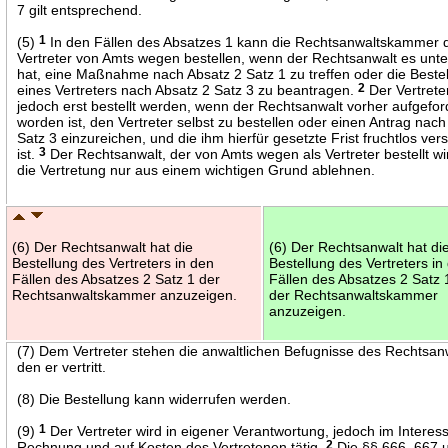
7 gilt entsprechend.
(5)
1
In den Fällen des Absatzes 1 kann die Rechtsanwaltskammer 
Vertreter von Amts wegen bestellen, wenn der Rechtsanwalt es unt
hat, eine Maßnahme nach Absatz 2 Satz 1 zu treffen oder die Beste
eines Vertreters nach Absatz 2 Satz 3 zu beantragen.
2
Der Vertreter
jedoch erst bestellt werden, wenn der Rechtsanwalt vorher aufgefor
worden ist, den Vertreter selbst zu bestellen oder einen Antrag nach
Satz 3 einzureichen, und die ihm hierfür gesetzte Frist fruchtlos ver
ist.
3
Der Rechtsanwalt, der von Amts wegen als Vertreter bestellt wi
die Vertretung nur aus einem wichtigen Grund ablehnen.
(6) Der Rechtsanwalt hat die
(6) Der Rechtsanwalt hat di
Bestellung des Vertreters in den
Bestellung des Vertreters in
Fällen des Absatzes 2 Satz 1 der
Fällen des Absatzes 2 Satz
Rechtsanwaltskammer anzuzeigen.
der Rechtsanwaltskammer
anzuzeigen.
(7) Dem Vertreter stehen die anwaltlichen Befugnisse des Rechtsan
den er vertritt.
(8) Die Bestellung kann widerrufen werden.
(9)
1
Der Vertreter wird in eigener Verantwortung, jedoch im Interess
Rechnung und auf Kosten des Vertretenen tätig.
2
Die §§ 666, 667 