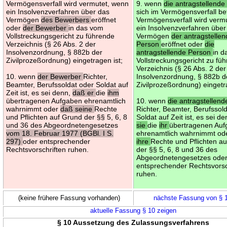
Vermögensverfall wird vermutet, wenn
9. wenn
die antragstellende
ein Insolvenzverfahren über das
sich im Vermögensverfall bef
Vermögen
des Bewerbers
eröffnet
Vermögensverfall wird verm
oder
der Bewerber
in das vom
ein Insolvenzverfahren über
Vollstreckungsgericht zu führende
Vermögen
der antragstelle
Verzeichnis (§ 26 Abs. 2 der
Person
eröffnet oder
die
Insolvenzordnung, § 882b der
antragstellende Person
in 
Zivilprozeßordnung) eingetragen ist;
Vollstreckungsgericht zu fü
Verzeichnis (§ 26 Abs. 2 der
10. wenn
der Bewerber
Richter,
Insolvenzordnung, § 882b d
Beamter, Berufssoldat oder Soldat auf
Zivilprozeßordnung) eingetr
Zeit ist, es sei denn,
daß er
die
ihm
übertragenen Aufgaben ehrenamtlich
10. wenn
die antragstellen
wahrnimmt oder
daß seine
Rechte
Richter, Beamter, Berufssol
und Pflichten auf Grund der §§ 5, 6, 8
Soldat auf Zeit ist, es sei d
und 36 des Abgeordnetengesetzes
sie
die
ihr
übertragenen Au
vom 18. Februar 1977 (BGBl. I S.
ehrenamtlich wahrnimmt o
297)
oder entsprechender
ihre
Rechte und Pflichten a
Rechtsvorschriften ruhen.
der §§ 5, 6, 8 und 36 des
Abgeordnetengesetzes ode
entsprechender Rechtsvorsc
ruhen.
(keine frühere Fassung vorhanden)
nächste Fassung von § 
aktuelle Fassung § 10 zeigen
§ 10 Aussetzung des Zulassungsverfahrens