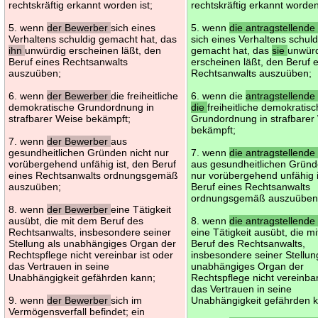
rechtskräftig erkannt worden ist;
rechtskräftig erkannt worden 
5. wenn
der Bewerber
sich eines
5. wenn
die antragstellende
Verhaltens schuldig gemacht hat, das
sich eines Verhaltens schuld
ihn
unwürdig erscheinen läßt, den
gemacht hat, das
sie
unwür
Beruf eines Rechtsanwalts
erscheinen läßt, den Beruf 
auszuüben;
Rechtsanwalts auszuüben;
6. wenn
der Bewerber
die freiheitliche
6. wenn die
antragstellende
demokratische Grundordnung in
die
freiheitliche demokratis
strafbarer Weise bekämpft;
Grundordnung in strafbarer
bekämpft;
7. wenn
der Bewerber
aus
gesundheitlichen Gründen nicht nur
7. wenn
die antragstellende
vorübergehend unfähig ist, den Beruf
aus gesundheitlichen Gründ
eines Rechtsanwalts ordnungsgemäß
nur vorübergehend unfähig i
auszuüben;
Beruf eines Rechtsanwalts
ordnungsgemäß auszuüben
8. wenn
der Bewerber
eine Tätigkeit
ausübt, die mit dem Beruf des
8. wenn
die antragstellende
Rechtsanwalts, insbesondere seiner
eine Tätigkeit ausübt, die m
Stellung als unabhängiges Organ der
Beruf des Rechtsanwalts,
Rechtspflege nicht vereinbar ist oder
insbesondere seiner Stellun
das Vertrauen in seine
unabhängiges Organ der
Unabhängigkeit gefährden kann;
Rechtspflege nicht vereinbar
das Vertrauen in seine
9. wenn
der Bewerber
sich im
Unabhängigkeit gefährden 
Vermögensverfall befindet; ein