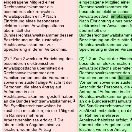
eingetragene Mitglied einer
eingetragene Mitglied einer
Rechtsanwaltskammer ein
Rechtsanwaltskammer ein
besonderes elektronisches
besonderes elektronisches
Anwaltspostfach ein.
2
Nach
Anwaltspostfach
empfangsb
Einrichtung eines besonderen
Nach Einrichtung eines bes
elektronischen Anwaltspostfachs
elektronischen Anwaltspost
übermittelt die
übermittelt die
Bundesrechtsanwaltskammer dessen
Bundesrechtsanwaltskamme
Bezeichnung an die zuständige
Bezeichnung an die zuständ
Rechtsanwaltskammer zur
Rechtsanwaltskammer zur
Speicherung in deren Verzeichnis.
Speicherung in deren Verzei
(2)
1
Zum Zweck der Einrichtung des
(2)
1
Zum Zweck der Einrich
besonderen elektronischen
besonderen elektronischen
Anwaltspostfachs übermittelt die
Anwaltspostfachs übermittelt
Rechtsanwaltskammer den
Rechtsanwaltskammer den
Familiennamen und die Vornamen
Familiennamen und
den od
sowie eine zustellfähige Anschrift der
Vornamen sowie eine zustel
Personen, die einen Antrag auf
Anschrift der Personen, die
Aufnahme in die
Antrag auf Aufnahme in die
Rechtsanwaltskammer gestellt haben,
Rechtsanwaltskammer geste
an die Bundesrechtsanwaltskammer.
2
an die Bundesrechtsanwal
Bei Syndikusrechtsanwälten ist
Bei Syndikusrechtsanwälten 
zusätzlich mitzuteilen, ob die Tätigkeit
zusätzlich mitzuteilen, ob di
im Rahmen mehrerer
im Rahmen mehrerer
Arbeitsverhältnisse erfolgt.
3
Die
Arbeitsverhältnisse erfolgt.
übermittelten Angaben sind zu
übermittelten Angaben sind
löschen, wenn der Antrag
löschen, wenn der Antrag