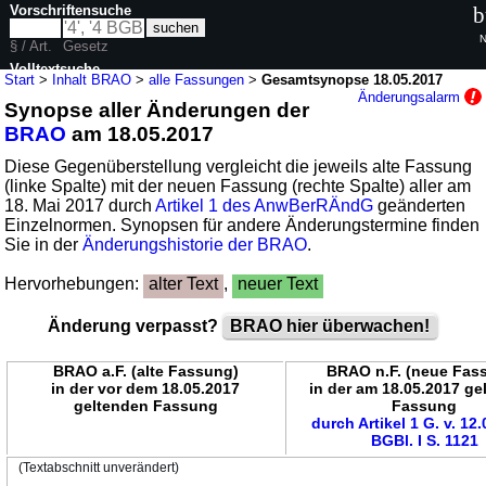
Vorschriftensuche
b
N
§ / Art.
Gesetz
Volltextsuche
Start
>
Inhalt BRAO
>
alle Fassungen
>
Gesamtsynopse 18.05.2017
Änderungsalarm
Synopse aller Änderungen der
nur in BRAO
BRAO
am 18.05.2017
Diese Gegenüberstellung vergleicht die jeweils alte Fassung
(linke Spalte) mit der neuen Fassung (rechte Spalte) aller am
18. Mai 2017 durch
Artikel 1 des AnwBerRÄndG
geänderten
Einzelnormen. Synopsen für andere Änderungstermine finden
Sie in der
Änderungshistorie der BRAO
.
Hervorhebungen:
alter Text
,
neuer Text
Änderung verpasst?
BRAO hier überwachen!
BRAO a.F. (alte Fassung)
BRAO n.F. (neue Fas
in der vor dem 18.05.2017
in der am 18.05.2017 g
geltenden Fassung
Fassung
durch Artikel 1 G. v. 12
BGBl. I S. 1121
(Textabschnitt unverändert)