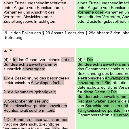
eines Zustellungsbevollmächtigten
eines Zustellungsbevollmäch
unter Angabe von Familienname,
unter Angabe von Familien
Vornamen und Anschrift des
Vorname oder
Vornamen u
Vertreters, Abwicklers oder
Anschrift des Vertreters, Ab
Zustellungsbevollmächtigten;
oder Zustellungsbevollmächt
9. in den Fällen des § 29 Absatz 1 oder des § 29a Absatz 2 den Inha
Befreiung.
(4)
1
In
das Gesamtverzeichnis
hat die
(4)
1
Die
Bundesrechtsanwaltskammer
Bundesrechtsanwaltskammer
zusätzlich
einzutragen:
das Gesamtverzeichnis zusät
Bezeichnung des besonder
1.
die Bezeichnung des besonderen
elektronischen
Anwaltspostf
elektronischen
Anwaltspostfachs;
einzutragen.
2
Sie
trägt die
datenschutzrechtliche Vera
2. die Kammerzugehörigkeit;
für
diese Daten.
3
Die
Bundesrechtsanwaltskamme
3. Sprachkenntnisse und
Rechtsanwälten zudem
die
Tätigkeitsschwerpunkte, soweit der
von
Sprachkenntnissen und
Rechtsanwalt solche mitteilt.
Tätigkeitsschwerpunkten
in
Gesamtverzeichnis
zu ermö
2
Die Bundesrechtsanwaltskammer
trägt die datenschutzrechtliche
Verantwortung für die von
ihr
in das