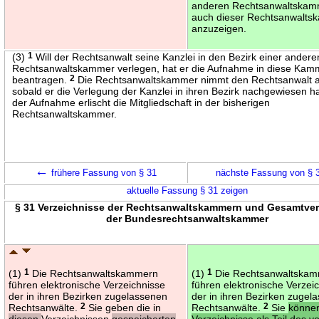
anderen Rechtsanwaltskamm
auch dieser Rechtsanwalt
anzuzeigen.
(3)
1
Will der Rechtsanwalt seine Kanzlei in den Bezirk einer andere
Rechtsanwaltskammer verlegen, hat er die Aufnahme in diese Kam
beantragen.
2
Die Rechtsanwaltskammer nimmt den Rechtsanwalt a
sobald er die Verlegung der Kanzlei in ihren Bezirk nachgewiesen h
der Aufnahme erlischt die Mitgliedschaft in der bisherigen
Rechtsanwaltskammer.
←
frühere Fassung von § 31
nächste Fassung von § 
aktuelle Fassung § 31 zeigen
§ 31 Verzeichnisse der Rechtsanwaltskammern und Gesamtver
der Bundesrechtsanwaltskammer
(1)
1
Die Rechtsanwaltskammern
(1)
1
Die Rechtsanwaltska
führen elektronische Verzeichnisse
führen elektronische Verzei
der in ihren Bezirken zugelassenen
der in ihren Bezirken zugel
Rechtsanwälte.
2
Sie geben die in
Rechtsanwälte.
2
Sie
können
diesen
Verzeichnissen
gespeicherten
Verzeichnisse als Teil des v