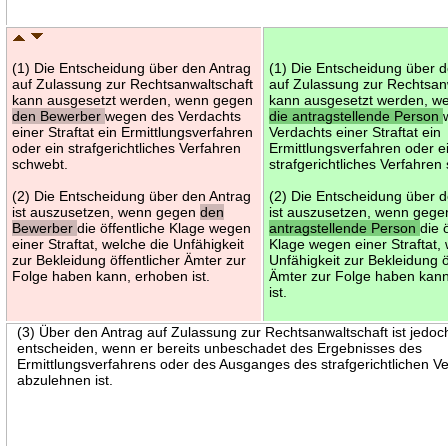
(1) Die Entscheidung über den Antrag
(1) Die Entscheidung über 
auf Zulassung zur Rechtsanwaltschaft
auf Zulassung zur Rechtsan
kann ausgesetzt werden, wenn gegen
kann ausgesetzt werden, w
den Bewerber
wegen des Verdachts
die antragstellende Person
einer Straftat ein Ermittlungsverfahren
Verdachts einer Straftat ein
oder ein strafgerichtliches Verfahren
Ermittlungsverfahren oder e
schwebt.
strafgerichtliches Verfahren
(2) Die Entscheidung über den Antrag
(2) Die Entscheidung über 
ist auszusetzen, wenn gegen
den
ist auszusetzen, wenn geg
Bewerber
die öffentliche Klage wegen
antragstellende Person
die 
einer Straftat, welche die Unfähigkeit
Klage wegen einer Straftat,
zur Bekleidung öffentlicher Ämter zur
Unfähigkeit zur Bekleidung ö
Folge haben kann, erhoben ist.
Ämter zur Folge haben kan
ist.
(3) Über den Antrag auf Zulassung zur Rechtsanwaltschaft ist jedoc
entscheiden, wenn er bereits unbeschadet des Ergebnisses des
Ermittlungsverfahrens oder des Ausganges des strafgerichtlichen V
abzulehnen ist.