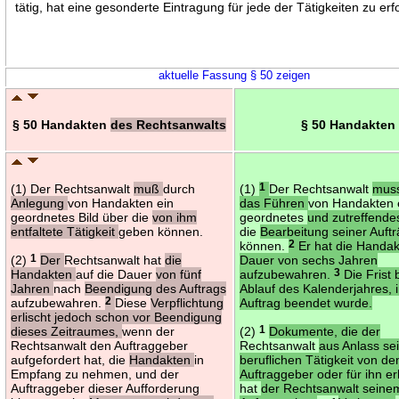
tätig, hat eine gesonderte Eintragung für jede der Tätigkeiten zu erf
aktuelle Fassung § 50 zeigen
§ 50 Handakten
des Rechtsanwalts
§ 50 Handakten
(1) Der Rechtsanwalt
muß
durch
(1)
1
Der Rechtsanwalt
mus
Anlegung
von Handakten ein
das Führen
von Handakten 
geordnetes Bild über die
von ihm
geordnetes
und zutreffend
entfaltete Tätigkeit
geben können.
die
Bearbeitung seiner Auft
können.
2
Er hat die Handak
(2)
1
Der
Rechtsanwalt hat
die
Dauer von sechs Jahren
Handakten
auf die Dauer
von fünf
aufzubewahren.
3
Die Frist 
Jahren
nach
Beendigung des Auftrags
Ablauf des Kalenderjahres, 
aufzubewahren.
2
Diese
Verpflichtung
Auftrag beendet wurde.
erlischt jedoch schon vor Beendigung
dieses Zeitraumes,
wenn der
(2)
1
Dokumente, die der
Rechtsanwalt den Auftraggeber
Rechtsanwalt
aus Anlass se
aufgefordert hat, die
Handakten
in
beruflichen Tätigkeit von d
Empfang zu nehmen, und der
Auftraggeber oder für ihn er
Auftraggeber dieser Aufforderung
hat
der Rechtsanwalt seine