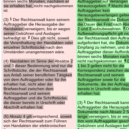
binnen sechs
Monaten, nachdem er
Auftraggeber
auf
Verlangen
sie erhalten hat,
nicht nachgekommen
herauszugeben.
2
Macht de
ist.
Auftraggeber kein
Herausgabeverlangen gelte
(3)
1
Der Rechtsanwalt kann seinem
der Rechtsanwalt
die
Dokum
Auftraggeber die Herausgabe der
die
Dauer
der Frist
nach
Abs
Handakten
verweigern, bis er wegen
2 und 3
aufzubewahren.
3
D
seiner
Gebühren und Auslagen
Aufbewahrungspflicht gilt ni
befriedigt ist.
2
Dies gilt nicht, soweit
der Rechtsanwalt den Auftr
die Vorenthaltung der Handakten oder
aufgefordert hat, die
Dokum
einzelner Schriftstücke
nach den
Empfang zu nehmen, und d
Umständen unangemessen wäre.
Auftraggeber dieser Auffor
binnen sechs
Monaten nac
(4)
Handakten im Sinne der
Absätze
2
nicht nachgekommen ist.
4
D
und
3
dieser Bestimmung sind nur die
1 bis 3 gelten nicht für die
Schriftstücke, die der Rechtsanwalt
Korrespondenz zwischen d
aus Anlaß seiner beruflichen Tätigkeit
Rechtsanwalt und seinem
von dem Auftraggeber oder für ihn
Auftraggeber sowie für die
erhalten hat, nicht aber der
Dokumente, die der Auftrag
Briefwechsel zwischen dem
bereits in Urschrift oder Absc
Rechtsanwalt und seinem
erhalten hat.
Auftraggeber und die Schriftstücke,
die dieser bereits in Urschrift oder
(3)
1
Der Rechtsanwalt kan
Abschrift erhalten hat.
Auftraggeber die Herausga
Dokumente nach Absatz 2 S
(5) Absatz 4 gilt
entsprechend,
soweit
lange
verweigern, bis er w
sich der Rechtsanwalt zum Führen
ihm vom Auftraggeber gesc
von Handakten der elektronischen
Gebühren und Auslagen befri