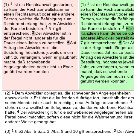
(1)
1
Ist ein Rechtsanwalt gestorben,
(1)
1
Ist ein Rechtsanwalt g
so kann die Rechtsanwaltskammer
so kann die Rechtsanwalts
einen Rechtsanwalt oder eine andere
einen Rechtsanwalt oder ei
Person, welche die Befähigung zum
Person, welche die Befähi
Richteramt erlangt hat, zum Abwickler
Richteramt erlangt hat, zum
der Kanzlei bestellen.
2
§ 7 gilt
der Kanzlei bestellen.
2
Für 
entsprechend.
3
Der Abwickler ist in
Kanzleien kann derselbe od
der Regel nicht länger als für die
anderer Abwickler bestellt 
Dauer eines Jahres zu bestellen.
4
Auf
7 gilt entsprechend.
4
Der Ab
Antrag des Abwicklers ist die
in der Regel nicht länger als
Bestellung, höchstens jeweils um ein
Dauer eines Jahres zu best
Jahr, zu verlängern, wenn er glaubhaft
Antrag des Abwicklers ist di
macht, daß schwebende
Bestellung, höchstens jewei
Angelegenheiten noch nicht zu Ende
Jahr, zu verlängern, wenn e
geführt werden konnten.
macht, daß schwebende
Angelegenheiten noch nicht
geführt werden konnten.
(2)
1
Dem Abwickler obliegt es, die schwebenden Angelegenheiten
abzuwickeln.
2
Er führt die laufenden Aufträge fort; innerhalb der er
sechs Monate ist er auch berechtigt, neue Aufträge anzunehmen.
3
stehen die anwaltlichen Befugnisse zu, die der verstorbene Rechtsa
hatte.
4
Der Abwickler gilt für die schwebenden Angelegenheiten als
Partei bevollmächtigt, sofern diese nicht für die Wahrnehmung ihrer
anderer Weise gesorgt hat.
(3)
1
§ 53 Abs. 5 Satz 3, Abs. 9 und 10 gilt entsprechend.
2
Der Abwic