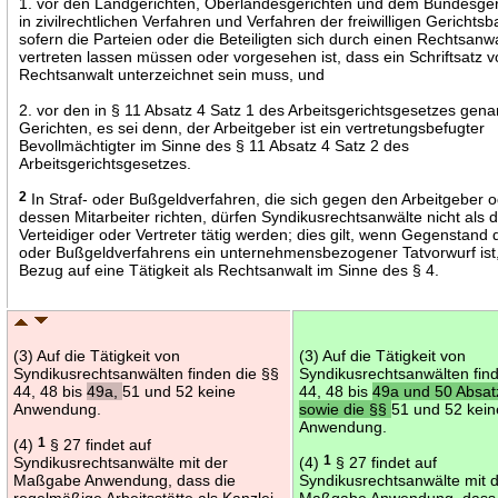
1. vor den Landgerichten, Oberlandesgerichten und dem Bundesger
in zivilrechtlichen Verfahren und Verfahren der freiwilligen Gerichtsba
sofern die Parteien oder die Beteiligten sich durch einen Rechtsanwa
vertreten lassen müssen oder vorgesehen ist, dass ein Schriftsatz 
Rechtsanwalt unterzeichnet sein muss, und
2. vor den in § 11 Absatz 4 Satz 1 des Arbeitsgerichtsgesetzes gen
Gerichten, es sei denn, der Arbeitgeber ist ein vertretungsbefugter
Bevollmächtigter im Sinne des § 11 Absatz 4 Satz 2 des
Arbeitsgerichtsgesetzes.
2
In Straf- oder Bußgeldverfahren, die sich gegen den Arbeitgeber 
dessen Mitarbeiter richten, dürfen Syndikusrechtsanwälte nicht als 
Verteidiger oder Vertreter tätig werden; dies gilt, wenn Gegenstand 
oder Bußgeldverfahrens ein unternehmensbezogener Tatvorwurf ist,
Bezug auf eine Tätigkeit als Rechtsanwalt im Sinne des § 4.
(3) Auf die Tätigkeit von
(3) Auf die Tätigkeit von
Syndikusrechtsanwälten finden die §§
Syndikusrechtsanwälten fin
44, 48 bis
49a,
51 und 52 keine
44, 48 bis
49a und 50 Absat
Anwendung.
sowie die §§
51 und 52 kein
Anwendung.
(4)
1
§ 27 findet auf
Syndikusrechtsanwälte mit der
(4)
1
§ 27 findet auf
Maßgabe Anwendung, dass die
Syndikusrechtsanwälte mit 
regelmäßige Arbeitsstätte als Kanzlei
Maßgabe Anwendung, dass 