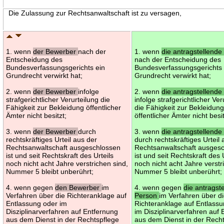
Die Zulassung zur Rechtsanwaltschaft ist zu versagen,
1. wenn
der Bewerber
nach der
1. wenn
die antragstellende
Entscheidung des
nach der Entscheidung des
Bundesverfassungsgerichts ein
Bundesverfassungsgerichts 
Grundrecht verwirkt hat;
Grundrecht verwirkt hat;
2. wenn
der Bewerber
infolge
2. wenn
die antragstellende
strafgerichtlicher Verurteilung die
infolge strafgerichtlicher Ver
Fähigkeit zur Bekleidung öffentlicher
die Fähigkeit zur Bekleidun
Ämter nicht besitzt;
öffentlicher Ämter nicht besit
3. wenn
der Bewerber
durch
3. wenn
die antragstellende
rechtskräftiges Urteil aus der
durch rechtskräftiges Urteil
Rechtsanwaltschaft ausgeschlossen
Rechtsanwaltschaft ausges
ist und seit Rechtskraft des Urteils
ist und seit Rechtskraft des 
noch nicht acht Jahre verstrichen sind,
noch nicht acht Jahre verstr
Nummer 5 bleibt unberührt;
Nummer 5 bleibt unberührt;
4. wenn gegen
den Bewerber
im
4. wenn gegen
die antragst
Verfahren über die Richteranklage auf
Person
im Verfahren über d
Entlassung oder im
Richteranklage auf Entlass
Disziplinarverfahren auf Entfernung
im Disziplinarverfahren auf
aus dem Dienst in der Rechtspflege
aus dem Dienst in der Rech