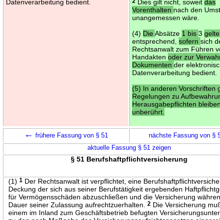
Datenverarbeitung bedient.
2
Dies gilt nicht, soweit
das
Vorenthalten
nach den Ums
unangemessen wäre.
(4)
Die
Absätze
1 bis
3
gelt
entsprechend,
sofern
sich d
Rechtsanwalt zum Führen 
Handakten
oder zur Verwah
Dokumenten
der elektronis
Datenverarbeitung bedient.
(5) In anderen Vorschriften 
Regelungen zu Aufbewahru
Herausgabepflichten bleibe
unberührt.
←
frühere Fassung von § 51
nächste Fassung von § 
aktuelle Fassung § 51 zeigen
§ 51 Berufshaftpflichtversicherung
(1)
1
Der Rechtsanwalt ist verpflichtet, eine Berufshaftpflichtversich
Deckung der sich aus seiner Berufstätigkeit ergebenden Haftpflicht
für Vermögensschäden abzuschließen und die Versicherung währen
Dauer seiner Zulassung aufrechtzuerhalten.
2
Die Versicherung muß
einem im Inland zum Geschäftsbetrieb befugten Versicherungsunt