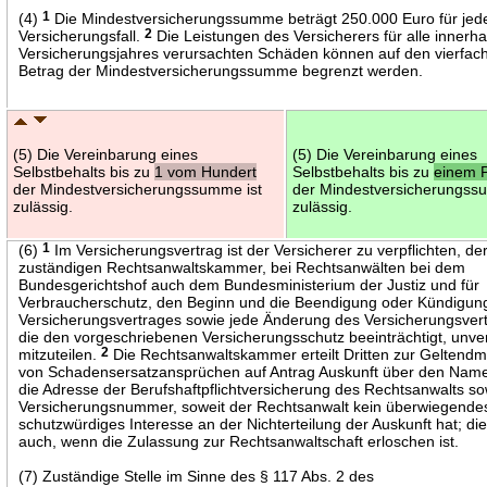
(4)
1
Die Mindestversicherungssumme beträgt 250.000 Euro für jed
Versicherungsfall.
2
Die Leistungen des Versicherers für alle innerha
Versicherungsjahres verursachten Schäden können auf den vierfac
Betrag der Mindestversicherungssumme begrenzt werden.
(5) Die Vereinbarung eines
(5) Die Vereinbarung eines
Selbstbehalts bis zu
1 vom Hundert
Selbstbehalts bis zu
einem 
der Mindestversicherungssumme ist
der Mindestversicherungss
zulässig.
zulässig.
(6)
1
Im Versicherungsvertrag ist der Versicherer zu verpflichten, de
zuständigen Rechtsanwaltskammer, bei Rechtsanwälten bei dem
Bundesgerichtshof auch dem Bundesministerium der Justiz und für
Verbraucherschutz, den Beginn und die Beendigung oder Kündigun
Versicherungsvertrages sowie jede Änderung des Versicherungsver
die den vorgeschriebenen Versicherungsschutz beeinträchtigt, unve
mitzuteilen.
2
Die Rechtsanwaltskammer erteilt Dritten zur Geltend
von Schadensersatzansprüchen auf Antrag Auskunft über den Nam
die Adresse der Berufshaftpflichtversicherung des Rechtsanwalts so
Versicherungsnummer, soweit der Rechtsanwalt kein überwiegende
schutzwürdiges Interesse an der Nichterteilung der Auskunft hat; dies
auch, wenn die Zulassung zur Rechtsanwaltschaft erloschen ist.
(7) Zuständige Stelle im Sinne des § 117 Abs. 2 des