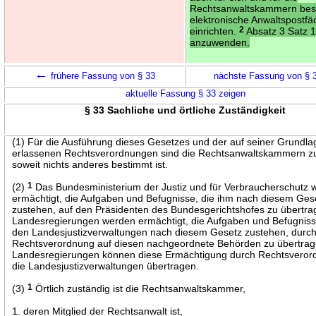
Rechtsanwaltskammern be
elektronische Anwaltspostfä
einrichten.
2
Absatz 3 Satz 1
anzuwenden.
←
frühere Fassung von § 33
nächste Fassung von § 
aktuelle Fassung § 33 zeigen
§ 33 Sachliche und örtliche Zuständigkeit
(1) Für die Ausführung dieses Gesetzes und der auf seiner Grundla
erlassenen Rechtsverordnungen sind die Rechtsanwaltskammern zu
soweit nichts anderes bestimmt ist.
(2)
1
Das Bundesministerium der Justiz und für Verbraucherschutz w
ermächtigt, die Aufgaben und Befugnisse, die ihm nach diesem Ges
zustehen, auf den Präsidenten des Bundesgerichtshofes zu übertr
Landesregierungen werden ermächtigt, die Aufgaben und Befugniss
den Landesjustizverwaltungen nach diesem Gesetz zustehen, durc
Rechtsverordnung auf diesen nachgeordnete Behörden zu übertra
Landesregierungen können diese Ermächtigung durch Rechtsveror
die Landesjustizverwaltungen übertragen.
(3)
1
Örtlich zuständig ist die Rechtsanwaltskammer,
1. deren Mitglied der Rechtsanwalt ist,