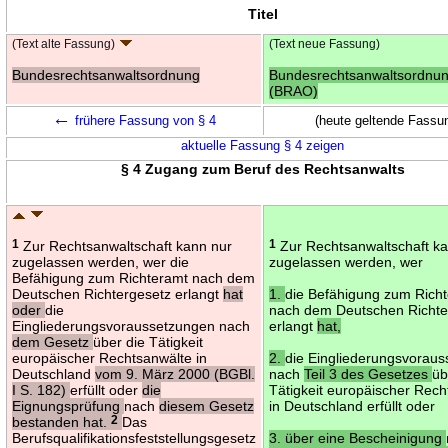
Titel
(Text alte Fassung)
(Text neue Fassung)
Bundesrechtsanwaltsordnung
Bundesrechtsanwaltsordnu
(BRAO)
←
frühere Fassung von § 4
(heute geltende Fassu
aktuelle Fassung § 4 zeigen
§ 4 Zugang zum Beruf des Rechtsanwalts
1
Zur Rechtsanwaltschaft kann nur
1
Zur Rechtsanwaltschaft k
zugelassen werden, wer die
zugelassen werden, wer
Befähigung zum Richteramt nach dem
Deutschen Richtergesetz erlangt
hat
1.
die Befähigung zum Rich
oder
die
nach dem Deutschen Richte
Eingliederungsvoraussetzungen nach
erlangt
hat,
dem Gesetz
über die Tätigkeit
europäischer Rechtsanwälte in
2.
die Eingliederungsvorau
Deutschland
vom 9. März 2000 (BGBl.
nach
Teil 3 des Gesetzes
üb
I S. 182)
erfüllt oder
die
Tätigkeit europäischer Rech
Eignungsprüfung
nach
diesem Gesetz
in Deutschland erfüllt oder
bestanden hat.
2
Das
Berufsqualifikationsfeststellungsgesetz
3. über eine Bescheinigung