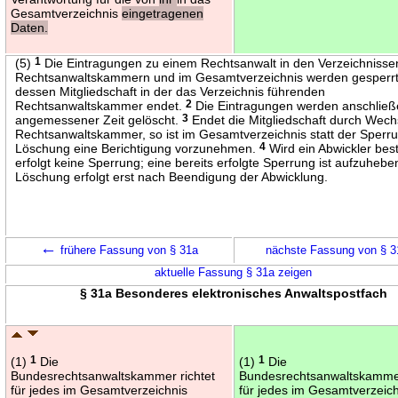
Gesamtverzeichnis
eingetragenen
Daten.
(5)
1
Die Eintragungen zu einem Rechtsanwalt in den Verzeichnisse
Rechtsanwaltskammern und im Gesamtverzeichnis werden gesperrt
dessen Mitgliedschaft in der das Verzeichnis führenden
Rechtsanwaltskammer endet.
2
Die Eintragungen werden anschlie
angemessener Zeit gelöscht.
3
Endet die Mitgliedschaft durch Wech
Rechtsanwaltskammer, so ist im Gesamtverzeichnis statt der Sperr
Löschung eine Berichtigung vorzunehmen.
4
Wird ein Abwickler beste
erfolgt keine Sperrung; eine bereits erfolgte Sperrung ist aufzuhebe
Löschung erfolgt erst nach Beendigung der Abwicklung.
←
frühere Fassung von § 31a
nächste Fassung von § 
aktuelle Fassung § 31a zeigen
§ 31a Besonderes elektronisches Anwaltspostfach
(1)
1
Die
(1)
1
Die
Bundesrechtsanwaltskammer richtet
Bundesrechtsanwaltskammer
für jedes im Gesamtverzeichnis
für jedes im Gesamtverzeic