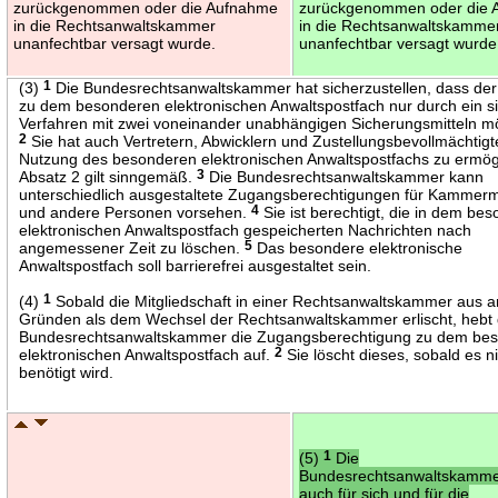
zurückgenommen oder die Aufnahme
zurückgenommen oder die 
in die Rechtsanwaltskammer
in die Rechtsanwaltskamme
unanfechtbar versagt wurde.
unanfechtbar versagt wurde
(3)
1
Die Bundesrechtsanwaltskammer hat sicherzustellen, dass de
zu dem besonderen elektronischen Anwaltspostfach nur durch ein s
Verfahren mit zwei voneinander unabhängigen Sicherungsmitteln mög
2
Sie hat auch Vertretern, Abwicklern und Zustellungsbevollmächtigt
Nutzung des besonderen elektronischen Anwaltspostfachs zu ermög
Absatz 2 gilt sinngemäß.
3
Die Bundesrechtsanwaltskammer kann
unterschiedlich ausgestaltete Zugangsberechtigungen für Kammermi
und andere Personen vorsehen.
4
Sie ist berechtigt, die in dem be
elektronischen Anwaltspostfach gespeicherten Nachrichten nach
angemessener Zeit zu löschen.
5
Das besondere elektronische
Anwaltspostfach soll barrierefrei ausgestaltet sein.
(4)
1
Sobald die Mitgliedschaft in einer Rechtsanwaltskammer aus 
Gründen als dem Wechsel der Rechtsanwaltskammer erlischt, hebt 
Bundesrechtsanwaltskammer die Zugangsberechtigung zu dem be
elektronischen Anwaltspostfach auf.
2
Sie löscht dieses, sobald es n
benötigt wird.
(5)
1
Die
Bundesrechtsanwaltskamme
auch für sich und für die