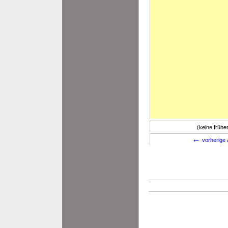
(keine früh
←
vorherige 