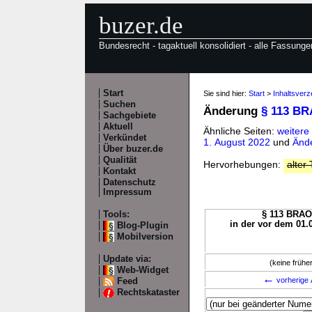
buzer.de
Bundesrecht - tagaktuell konsolidiert - alle Fassunge
Start
Sie sind hier:
Start
>
Inhaltsver
Suchen
Änderung
§ 113 B
Sachgebiete
Aktuell
Ähnliche Seiten:
weiter
Verkündet
1. August 2022
und
Änd
Über buzer.de
Qualität
Hervorhebungen:
alter 
Kontakt
Datenschutz
Impressum
Tools:
§ 113 BRAO 
in der vor dem 01.
Blog-Plugin
Mobilversion
Update via:
(keine früh
Web-Widget
←
vorherige 
Feed
Rechtskataster