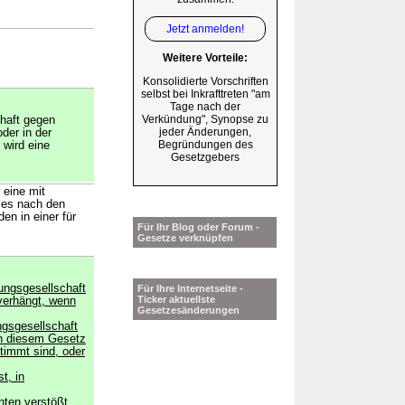
Jetzt anmelden!
Weitere Vorteile:
Konsolidierte Vorschriften
selbst bei Inkrafttreten "am
Tage nach der
Verkündung", Synopse zu
dhaft gegen
jeder Änderungen,
der in der
Begründungen des
 wird eine
Gesetzgebers
 eine mit
n es nach den
n in einer für
Für Ihr Blog oder Forum -
Gesetze verknüpfen
ngsgesellschaft
Für Ihre Internetseite -
Ticker aktuellste
verhängt, wenn
Gesetzesänderungen
ngsgesellschaft
 in diesem Gesetz
timmt sind, oder
t, in
hten verstößt,