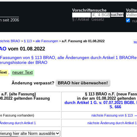
Vorschriftensuche
Vollt
§ / Artikel
Gesetz
n seit 2006
nu
zeichnis BRAO
>
§ 113
>
alle Fassungen
>
a.F. Fassung ab 01.08.2022
Ma
RAO
vom 01.08.2022
e Fassungen von § 113 BRAO
,
alle Änderungen durch Artikel 1 BRAOR
erungshistorie der BRAO
Text
,
neuer Text
Änderung verpasst?
BRAO hier überwachen!
a.F. (alte Fassung)
§ 113 BRAO n.F. (neue Fas
08.2022 geltenden Fassung
in der am 01.08.2022 geltende
durch Artikel 1 G. v. 07.07.2021 BGBl. I
S. 666
ere Fassung vorhanden)
nächste Fassung von § 113
Änderung durch Artikel 1
nächste Änderung durch Artikel 