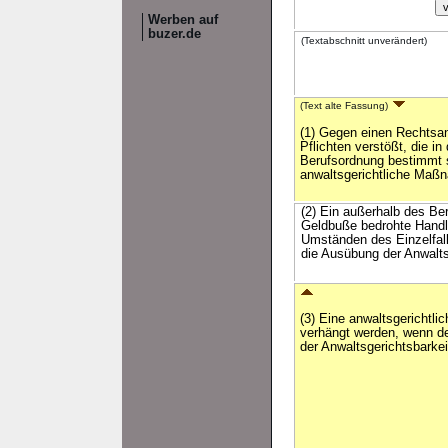
Werben auf
buzer.de
(Textabschnitt unverändert)
(Text alte Fassung)
(1) Gegen einen Rechtsan
Pflichten verstößt, die i
Berufsordnung bestimmt s
anwaltsgerichtliche Maß
(2) Ein außerhalb des Ber
Geldbuße bedrohte Handlu
Umständen des Einzelfall
die Ausübung der Anwalts
(3) Eine anwaltsgerichtl
verhängt werden, wenn de
der Anwaltsgerichtsbarke