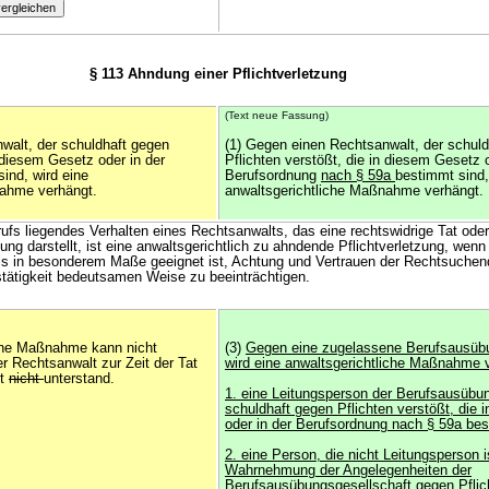
§ 113 Ahndung einer Pflichtverletzung
(Text neue Fassung)
walt, der schuldhaft gegen
(1) Gegen einen Rechtsanwalt, der schul
n diesem Gesetz oder in der
Pflichten verstößt, die in diesem Gesetz o
ind, wird eine
Berufsordnung
nach § 59a
bestimmt sind,
nahme verhängt.
anwaltsgerichtliche Maßnahme verhängt.
ufs liegendes Verhalten eines Rechtsanwalts, das eine rechtswidrige Tat oder
ng darstellt, ist eine anwaltsgerichtlich zu ahndende Pflichtverletzung, wen
s in besonderem Maße geeignet ist, Achtung und Vertrauen der Rechtsuchende
tätigkeit bedeutsamen Weise zu beeinträchtigen.
iche Maßnahme kann nicht
(3)
Gegen eine zugelassene Berufsausübu
r Rechtsanwalt zur Zeit der Tat
wird eine anwaltsgerichtliche Maßnahme 
it
nicht
unterstand.
1. eine Leitungsperson der Berufsausübu
schuldhaft gegen Pflichten verstößt, die
oder in der Berufsordnung nach § 59a bes
2. eine Person, die nicht Leitungsperson is
Wahrnehmung der Angelegenheiten der
Berufsausübungsgesellschaft gegen Pflic