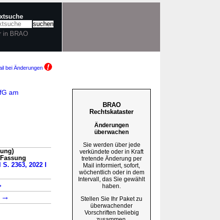
extsuche
r in BRAO
il bei Änderungen
efG am
BRAO
Rechtskataster
Änderungen
überwachen
Sie werden über jede
sung)
verkündete oder in Kraft
n Fassung
tretende Änderung per
 S. 2363, 2022 I
Mail informiert, sofort,
wöchentlich oder in dem
Intervall, das Sie gewählt
→
haben.
→
1
Stellen Sie Ihr Paket zu
überwachender
Vorschriften beliebig
zusammen.