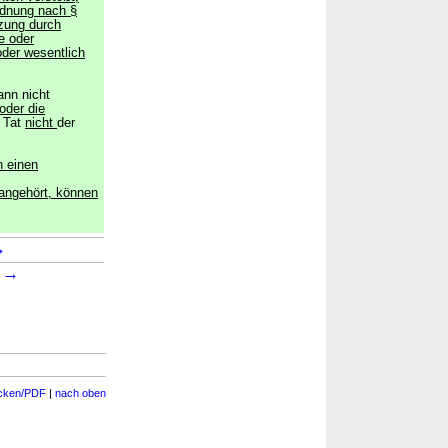
rdnung nach §
tzung durch
e oder
der wesentlich
ann nicht
oder die
r Tat
nicht
der
n einen
 angehört, können
→
→
1
cken/PDF
|
nach oben