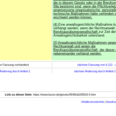
die in diesem Gesetz oder in der Berufso
59a bestimmt sind, wenn die Pflichtverle
angemessene organisatorische, personell
technische Maßnahmen hätte verhindert o
erschwert werden können.
(4)
Eine anwaltsgerichtliche Maßnahme k
verhängt werden, wenn der Rechtsanwalt
Berufsausübungsgesellschaft
zur Zeit de
Anwaltsgerichtsbarkeit unterstand.
(5) Anwaltsgerichtliche Maßnahmen gege
Rechtsanwalt und gegen die
Berufsausübungsgesellschaft, der dieser
nebeneinander verhängt werden.
ere Fassung vorhanden)
nächste Fassung von § 113
Änderung durch Artikel 1
nächste Änderung durch Artikel 
Link zu dieser Seite
: https://www.buzer.de/gesetz/6648/al165818-0.htm
Inhaltsverzeichnis
|
Ausdru