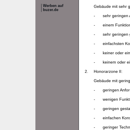
Werben auf
Gebäude mit sehr g
buzer.de
-
sehr geringen
-
einem Funktio
-
sehr geringen 
-
einfachsten Ko
-
keiner oder ei
-
keinem oder e
2.
Honorarzone II:
Gebäude mit gering
-
geringen Anfo
-
wenigen Funkt
-
geringen gesta
-
einfachen Kons
-
geringer Techn