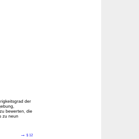
igkeitsgrad der
gebung,
zu bewerten, die
s zu neun
→
§ 12