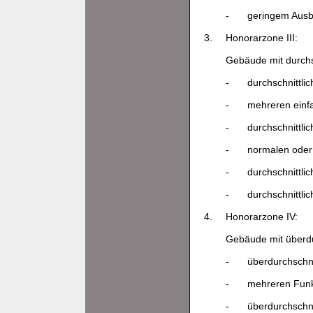
-
geringem Ausb
3.
Honorarzone III:
Gebäude mit durchs
-
durchschnittli
-
mehreren einf
-
durchschnittli
-
normalen oder
-
durchschnittli
-
durchschnittl
4.
Honorarzone IV:
Gebäude mit überdu
-
überdurchschni
-
mehreren Funkt
-
überdurchschni