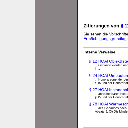
Zitierungen von
§ 1
Sie sehen die Vorschrifte
Ermächtigungsgrundlag
interne Verweise
§ 12 HOAI Objektlist
... Gebäude werden na
I: ...
§ 24 HOAI Umbauten
... Honorarzone, der d
§ 15 und der Honorartafe
§ 27 HOAI Instandha
... anrechenbaren Kos
§ 15 und der Honorartafe
§ 78 HOAI Wärmesch
... des Gebäudes nach
Absatz 3. (3) Die Mindes