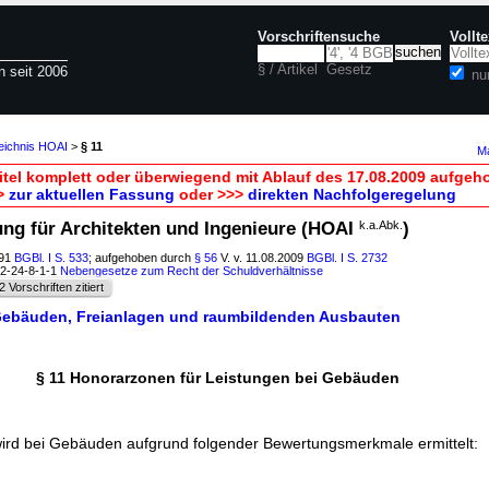
Vorschriftensuche
Vollt
§ / Artikel
Gesetz
n seit 2006
nu
zeichnis HOAI
>
§ 11
Ma
itel komplett oder überwiegend mit Ablauf des 17.08.2009 aufgeh
>
zur aktuellen Fassung
oder >>>
direkten Nachfolgeregelung
ung für Architekten und Ingenieure (HOAI
k.a.Abk.
)
991
BGBl. I S. 533
; aufgehoben durch
§ 56
V. v. 11.08.2009
BGBl. I S. 2732
02-24-8-1-1
Nebengesetze zum Recht der Schuldverhältnisse
2 Vorschriften zitiert
i Gebäuden, Freianlagen und raumbildenden Ausbauten
§ 11 Honorarzonen für Leistungen bei Gebäuden
ird bei Gebäuden aufgrund folgender Bewertungsmerkmale ermittelt: