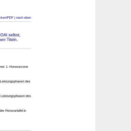
cken/PDF
|
nach oben
OAI selbst
,
en Titeln
.
net: 1. Honorarzone
 Leistungsphasen des
n Leistungsphasen des
er Honorartafel in