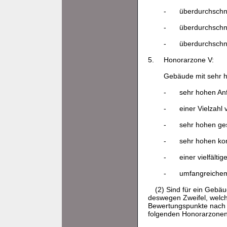
-
überdurchschni
-
überdurchschni
-
überdurchschni
5.
Honorarzone V:
Gebäude mit sehr h
-
sehr hohen An
-
einer Vielzahl
-
sehr hohen ges
-
sehr hohen ko
-
einer vielfält
-
umfangreichem
(2) Sind für ein Geb
deswegen Zweifel, welc
Bewertungspunkte nach 
folgenden Honorarzonen