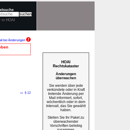
extsuche
r in HOAI
il bei Änderungen
oben
HOAI
Rechtskataster
Änderungen
überwachen
Sie werden über jede
verkündete oder in Kraft
→
§ 12
tretende Änderung per
Mail informiert, sofort,
wöchentlich oder in dem
Intervall, das Sie gewählt
haben.
Stellen Sie Ihr Paket zu
überwachender
Vorschriften beliebig
zusammen.