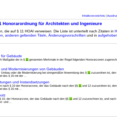
Inhaltsverzeichnis
|
Ausdru
1 Honorarordnung für Architekten und Ingenieure
n, die auf § 11 HOAI verweisen. Die Liste ist unterteilt nach Zitaten in
H
en
,
anderen geltenden Titeln
,
Änderungsvorschriften
und in
aufgehoben
e für Gebäude
ch Maßgabe der in §
11
genannten Merkmale in der Regel folgenden Honorarzonen zugerech
 und Modernisierungen von Gebäuden
er Umbau oder die Modernisierung bei sinngemäßer Anwendung des §
11
zuzuordnen ist, den
l des § 16 mit der ...
ltungen und Instandsetzungen
ten nach § 10 der Honorarzone, der das Gebäude nach den §§
11
und 12 zuzuordnen ist, de
l des § 16 mit ...
utz
 § 10, der Honorarzone, der das Gebäude nach den §§
11
und 12 zuzurechnen ist, und nach d
t- und ...