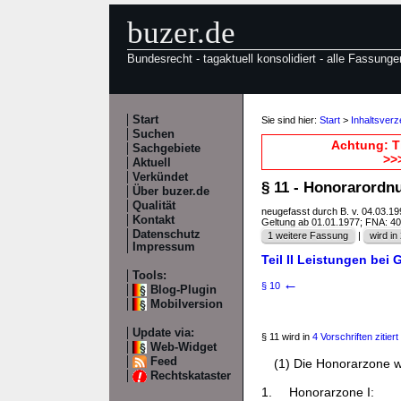
buzer.de
Bundesrecht - tagaktuell konsolidiert - alle Fassunge
Start
Sie sind hier:
Start
>
Inhaltsver
Suchen
Achtung: T
Sachgebiete
>>
Aktuell
Verkündet
§ 11 - Honorarordn
Über buzer.de
Qualität
neugefasst durch B. v. 04.03.1
Kontakt
Geltung ab 01.01.1977; FNA: 4
Datenschutz
1 weitere Fassung
|
wird in 
Impressum
Teil II Leistungen be
Tools:
←
§ 10
Blog-Plugin
Mobilversion
Update via:
§ 11 wird in
4 Vorschriften zitiert
Web-Widget
Feed
(1) Die Honorarzone w
Rechtskataster
1.
Honorarzone I: