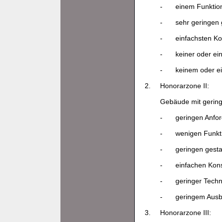
-
einem Funktio
-
sehr geringen 
-
einfachsten Ko
-
keiner oder ei
-
keinem oder e
2.
Honorarzone II:
Gebäude mit gering
-
geringen Anfo
-
wenigen Funkt
-
geringen gesta
-
einfachen Kons
-
geringer Techn
-
geringem Ausb
3.
Honorarzone III: