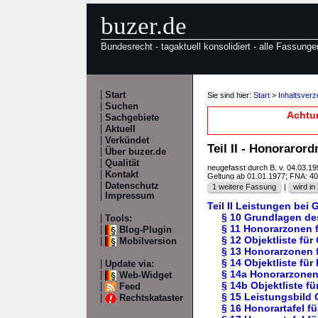
buzer.de
Bundesrecht - tagaktuell konsolidiert - alle Fassunge
Start
Sie sind hier:
Start
>
Inhaltsver
Suchen
Achtun
Sachgebiete
Aktuell
Verkündet
Teil II - Honoraror
Über buzer.de
Qualität
neugefasst durch B. v. 04.03.1
Kontakt
Geltung ab 01.01.1977; FNA: 4
Datenschutz
1 weitere Fassung
|
wird in 
Impressum
Teil II Leistungen be
§ 10 Grundlagen de
Tools:
§ 11 Honorarzonen 
Blog-Plugin
§ 12 Objektliste fü
Mobilversion
§ 13 Honorarzonen 
§ 14 Objektliste für
Update via:
§ 14a Honorarzonen
Web-Widget
§ 14b Objektliste f
Feed
§ 15 Leistungsbild
Rechtskataster
§ 16 Honorartafel 