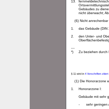
13.
fernmeldetechnisch
Ortsvermittlungsste
Gebäudes zu dienen 
nicht überwacht; Ab
(6) Nicht anrechenbar 
1.
das Gebäude (DIN 27
2.
den Unter- und Ob
Oberflächenbefesti
---
*)
Zu beziehen durch 
§ 11 wird in
4 Vorschriften zitiert
(1) Die Honorarzone w
1.
Honorarzone I:
Gebäude mit sehr g
-
sehr geringen