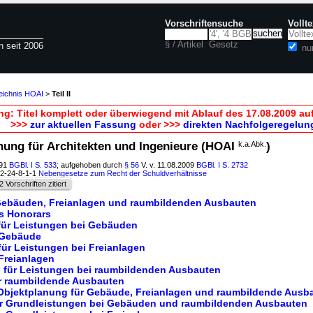
Vorschriftensuche
Vollt
§ / Artikel
Gesetz
n seit 2006
nu
zeichnis HOAI
>
Teil II
g: Titel komplett oder überwiegend mit Ablauf des 17.08.2009 a
>>>
zur aktuellen Fassung
oder >>>
direkten Nachfolgeregelun
dnung für Architekten und Ingenieure (HOAI
k.a.Abk.
)
991
BGBl. I S. 533
; aufgehoben durch
§ 56
V. v. 11.08.2009
BGBl. I S. 2732
02-24-8-1-1
Nebengesetze zum Recht der Schuldverhältnisse
2 Vorschriften zitiert
i Gebäuden, Freianlagen und raumbildenden Ausbauten
s Honorars
für Leistungen bei Gebäuden
r Gebäude
für Leistungen bei Freianlagen
 Freianlagen
 für Leistungen bei raumbildenden Ausbauten
ür raumbildende Ausbauten
 Objektplanung für Gebäude, Freianlagen und raumbildende Ausb
für Grundleistungen bei Gebäuden und raumbildenden Ausbauten