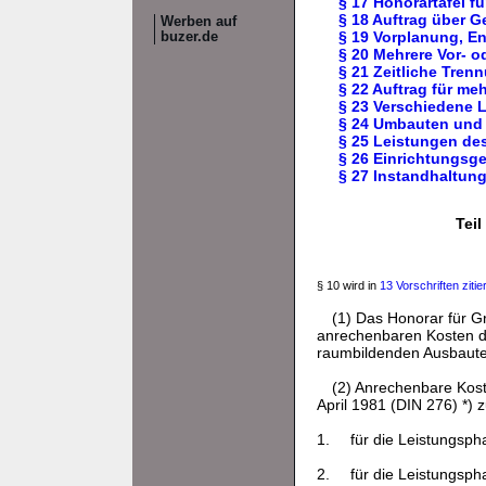
§ 17 Honorartafel f
§ 18 Auftrag über 
Werben auf
§ 19 Vorplanung, E
buzer.de
§ 20 Mehrere Vor- 
§ 21 Zeitliche Tren
§ 22 Auftrag für m
§ 23 Verschiedene 
§ 24 Umbauten und
§ 25 Leistungen d
§ 26 Einrichtungsg
§ 27 Instandhaltun
Tei
§ 10 wird in
13 Vorschriften zitier
(1) Das Honorar für G
anrechenbaren Kosten d
raumbildenden Ausbaute
(2) Anrechenbare Kos
April 1981 (DIN 276) *) z
1.
für die Leistungsph
2.
für die Leistungsph