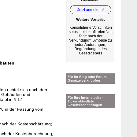
Jetzt anmelden!
Weitere Vorteile:
Konsolidierte Vorschriften
selbst bei Inkrafttreten "am
Tage nach der
Verkündung", Synopse zu
jeder Änderungen,
Begründungen des
Gesetzgebers
sbauten
Für Ihr Blog oder Forum -
Gesetze verknüpfen
n richtet sich nach den
ei Gebäuden und
Für Ihre Internetseite -
afel in §
17.
Ticker aktuellste
Gesetzesänderungen
76 in der Fassung vom
, nach der Kostenschätzung;
 nach der Kostenberechnung;