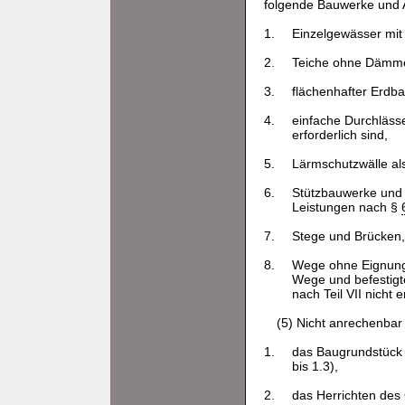
folgende Bauwerke und A
1.
Einzelgewässer mit
2.
Teiche ohne Dämm
3.
flächenhafter Erdb
4.
einfache Durchlässe
erforderlich sind,
5.
Lärmschutzwälle als
6.
Stützbauwerke und 
Leistungen nach §
7.
Stege und Brücken, 
8.
Wege ohne Eignung 
Wege und befestigt
nach Teil VII nicht e
(5) Nicht anrechenbar
1.
das Baugrundstück 
bis 1.3),
2.
das Herrichten des