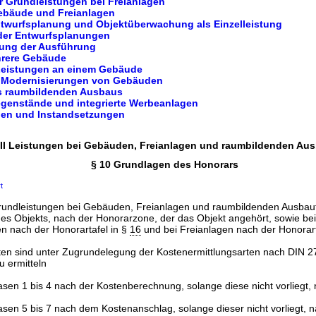
ür Grundleistungen bei Freianlagen
Gebäude und Freianlagen
ntwurfsplanung und Objektüberwachung als Einzelleistung
oder Entwurfsplanungen
nung der Ausführung
ehrere Gebäude
Leistungen an einem Gebäude
 Modernisierungen von Gebäuden
es raumbildenden Ausbaus
egenstände und integrierte Werbeanlagen
gen und Instandsetzungen
l II Leistungen bei Gebäuden, Freianlagen und raumbildenden Au
§ 10 Grundlagen des Honorars
t
rundleistungen bei Gebäuden, Freianlagen und raumbildenden Ausbaute
es Objekts, nach der Honorarzone, der das Objekt angehört, sowie b
n nach der Honorartafel in §
16
und bei Freianlagen nach der Honorart
ten sind unter Zugrundelegung der Kostenermittlungsarten nach DIN 2
u ermitteln
asen 1 bis 4 nach der Kostenberechnung, solange diese nicht vorliegt
asen 5 bis 7 nach dem Kostenanschlag, solange dieser nicht vorliegt,