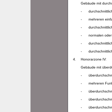
Gebäude mit durchs
-
durchschnittli
-
mehreren einf
-
durchschnittli
-
normalen oder
-
durchschnittli
-
durchschnittl
4.
Honorarzone IV:
Gebäude mit überdu
-
überdurchschni
-
mehreren Funkt
-
überdurchschni
-
überdurchschni
-
überdurchschni