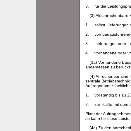
3.
für die Leistungsph
(3) Als anrechenbare 
1.
selbst Lieferungen
2.
von bauausführende
3.
Lieferungen oder L
4.
vorhandene oder vor
(3a) Vorhandene Bausu
angemessen zu berücksic
(4) Anrechenbar sind 
zentrale Betriebstechnik
Auftragnehmer fachlich n
1.
vollständig bis zu 
2.
zur Hälfte mit dem
Plant der Auftragnehmer
so kann für diese Leist
(4a) Zu den anrechenb