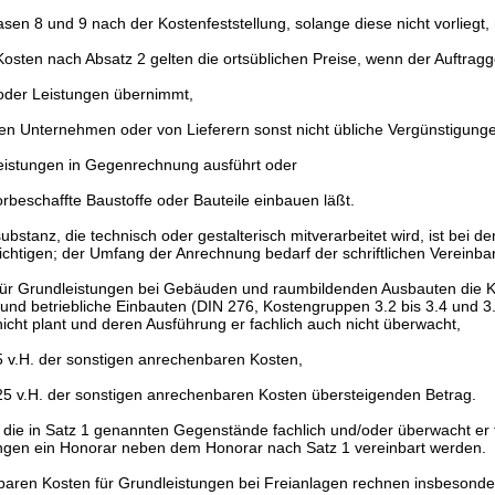
asen 8 und 9 nach der Kostenfeststellung, solange diese nicht vorlieg
Kosten nach Absatz 2 gelten die ortsüblichen Preise, wenn der Auftrag
 oder Leistungen übernimmt,
n Unternehmen oder von Lieferern sonst nicht übliche Vergünstigunge
eistungen in Gegenrechnung ausführt oder
beschaffte Baustoffe oder Bauteile einbauen läßt.
bstanz, die technisch oder gestalterisch mitverarbeitet wird, ist bei 
htigen; der Umfang der Anrechnung bedarf der schriftlichen Vereinba
für Grundleistungen bei Gebäuden und raumbildenden Ausbauten die Kos
 und betriebliche Einbauten (DIN 276, Kostengruppen 3.2 bis 3.4 und 3.5
icht plant und deren Ausführung er fachlich auch nicht überwacht,
25 v.H. der sonstigen anrechenbaren Kosten,
 25 v.H. der sonstigen anrechenbaren Kosten übersteigenden Betrag.
 die in Satz 1 genannten Gegenstände fachlich und/oder überwacht er 
ungen ein Honorar neben dem Honorar nach Satz 1 vereinbart werden.
aren Kosten für Grundleistungen bei Freianlagen rechnen insbesonder