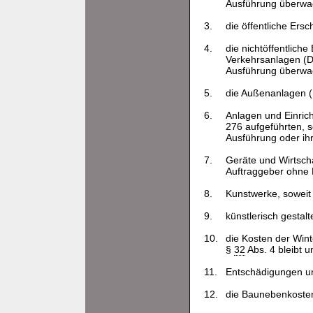
Ausführung überwa
3.
die öffentliche Er
4.
die nichtöffentlic
Verkehrsanlagen (D
Ausführung überwa
5.
die Außenanlagen (
6.
Anlagen und Einrich
276 aufgeführten, s
Ausführung oder ih
7.
Geräte und Wirtscha
Auftraggeber ohne 
8.
Kunstwerke, soweit 
9.
künstlerisch gestal
10.
die Kosten der Win
§
32
Abs. 4 bleibt u
11.
Entschädigungen un
12.
die Baunebenkosten