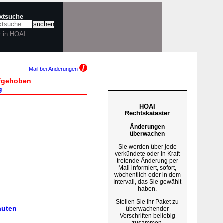
extsuche
r in HOAI
Mail bei Änderungen
ufgehoben
g
HOAI
Rechtskataster
Änderungen
überwachen
Sie werden über jede
verkündete oder in Kraft
tretende Änderung per
Mail informiert, sofort,
wöchentlich oder in dem
Intervall, das Sie gewählt
haben.
Stellen Sie Ihr Paket zu
auten
überwachender
Vorschriften beliebig
zusammen.