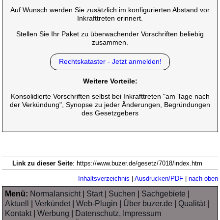
Auf Wunsch werden Sie zusätzlich im konfigurierten Abstand vor
Inkrafttreten erinnert.
Stellen Sie Ihr Paket zu überwachender Vorschriften beliebig
zusammen.
Rechtskataster - Jetzt anmelden!
Weitere Vorteile:
Konsolidierte Vorschriften selbst bei Inkrafttreten "am Tage nach
der Verkündung", Synopse zu jeder Änderungen, Begründungen
des Gesetzgebers
Link zu dieser Seite
: https://www.buzer.de/gesetz/7018/index.htm
Inhaltsverzeichnis
|
Ausdrucken/PDF
|
nach oben
Menü:
Normalansicht
|
Start
|
Suchen
|
Sachgebiete
|
Aktuell
|
Verkündet
|
Web-Plugin
|
Über buzer.de
|
Qualität
|
Kontakt
|
Werbung
|
Datenschutz, Impressum