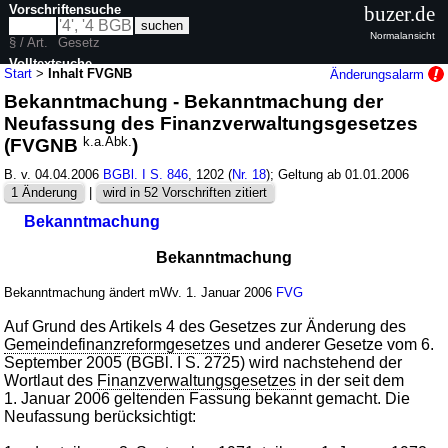
Vorschriftensuche
buzer.de
Normalansicht
§ / Art.
Gesetz
Volltextsuche
Start
>
Inhalt FVGNB
Änderungsalarm
Bekanntmachung - Bekanntmachung der
nur in FVGNB
Neufassung des Finanzverwaltungsgesetzes
(FVGNB
k.a.Abk.
)
B. v. 04.04.2006
BGBl. I S. 846
, 1202 (
Nr. 18
); Geltung ab 01.01.2006
1 Änderung
|
wird in 52 Vorschriften zitiert
Bekanntmachung
Bekanntmachung
Bekanntmachung ändert mWv. 1. Januar 2006
FVG
Auf Grund des Artikels 4 des Gesetzes zur Änderung des
Gemeindefinanzreformgesetzes
und anderer Gesetze vom 6.
September 2005 (BGBl. I S. 2725) wird nachstehend der
Wortlaut des
Finanzverwaltungsgesetzes
in der seit dem
1. Januar 2006 geltenden Fassung bekannt gemacht. Die
Neufassung berücksichtigt: