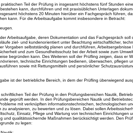
im praktischen Teil der Prüfung in insgesamt höchstens fünf Stunden ein
 bestehen kann, durchführen und mit praxisüblichen Unterlagen dokum
n insgesamt höchstens 20 Minuten hierüber ein Fachgespräch führen, d
en kann. Für die Arbeitsaufgabe kommt insbesondere in Betracht:
zeugen.
der Arbeitsaufgabe, deren Dokumentation und das Fachgespräch soll d
läufe ziel- und kundenorientiert unter Beachtung wirtschaftlicher, techn
cher Vorgaben selbstständig planen und durchführen, Arbeitsergebnisse k
cherheit und zum Gesundheitsschutz bei der Arbeit sowie zum Umwelt
ise begründen kann. Des Weiteren soll der Prüfling zeigen, dass er 
növrieren, technische Einrichtungen bedienen, überwachen, pflegen u
ausführen sowie mit Rettungsmitteln und persönlicher Schutzausrüst
fgabe ist der betriebliche Bereich, in dem der Prüfling überwiegend aus
im schriftlichen Teil der Prüfung in den Prüfungsbereichen Nautik, Betrie
kunde geprüft werden. In den Prüfungsbereichen Nautik und Betriebstec
Probleme mit verknüpften informationstechnischen, technologischen un
zu analysieren, zu bewerten und zu lösen. Dabei sollen Arbeitssicherh
schutz, Einsatz, Pflege und Wartung von technischen Einrichtungen 
ng und qualitätssichernde Maßnahmen berücksichtigt werden. Den Prü
ugrunde zu legen:
Nautik: