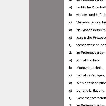
a)
rechtliche Vorschrif
b)
wasser- und hafenb
c)
Verkehrsgeographie
d)
Navigationshilfsmitte
e)
logistische Prozess
f)
fachspezifische Ko
2.
im Prüfungsbereich 
a)
Antriebstechnik,
b)
Manövriertechnik,
c)
Betriebsstörungen,
d)
seemännische Arbei
e)
Be- und Entladung,
f)
Sicherheitsvorschrif
3.
im Prüfungsbereich 