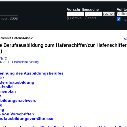
Vorschriftensuche
Vollt
§ / Artikel
Gesetz
n seit 2006
nu
rzeichnis HafensAusbV
Ma
e Berufsausbildung zum Hafenschiffer/zur Hafenschiffer
.
)
Nr. 5
)
06-22-1-11
Berufliche Bildung
rkennung des Ausbildungsberufes
er
 Berufsausbildung
ufsbild
hmenplan
n
usbildungsnachweis
ng
ng
 von Vorschriften
rufausbildungsverhältnisse