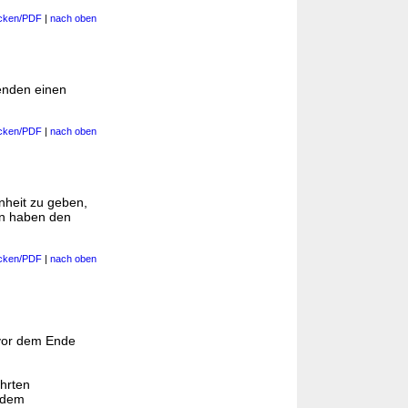
cken/PDF
|
nach oben
enden einen
cken/PDF
|
nach oben
nheit zu geben,
en haben den
cken/PDF
|
nach oben
 vor dem Ende
ührten
d dem