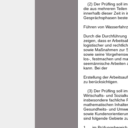
(2) Der Prüfling soll 
die aus mehreren Teilen
innerhalb dieser Zeit i
Gesprächsphasen besteh
Führen von Wasserfahr
Durch die Durchführung 
zeigen, dass er Arbeitsab
logistischer und rechtli
sowie Maßnahmen zur Si
sowie seine Vorgehenswe
los-, festmachen und ma
seemännische Arbeiten 
kann. Bei der
Erstellung der Arbeitsau
zu berücksichtigen.
(3) Der Prüfling soll 
Wirtschafts- und Sozial
insbesondere fachliche 
mathematischen Inhalten 
Gesundheits- und Umwelt
sowie Kundenorientieru
sind folgende Gebiete z
1.
im Prüfungsbereich 