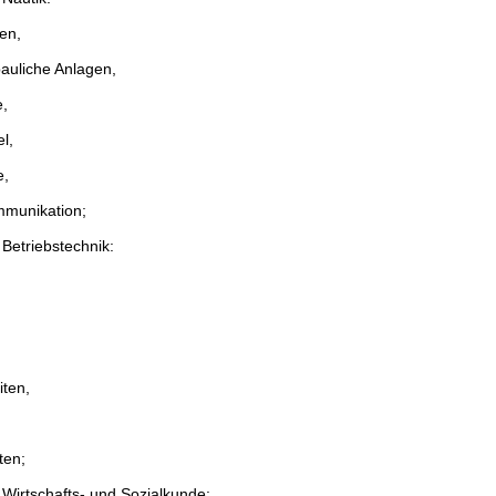
ten,
auliche Anlagen,
,
l,
e,
mmunikation;
Betriebstechnik:
ten,
ten;
Wirtschafts- und Sozialkunde: