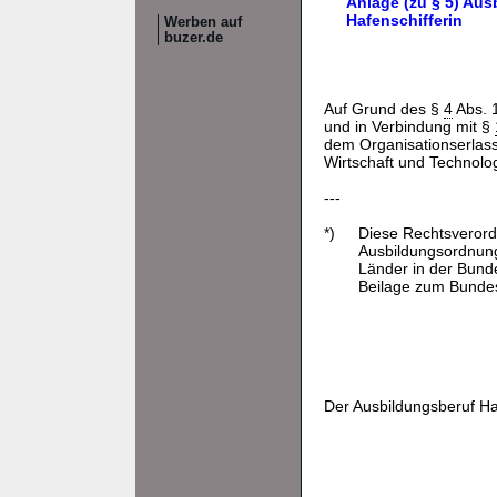
Anlage (zu § 5) Au
Hafenschifferin
Werben auf
buzer.de
Auf Grund des §
4
Abs. 1
und in Verbindung mit §
dem Organisationserlass
Wirtschaft und Technolo
---
*)
Diese Rechtsverord
Ausbildungsordnung
Länder in der Bund
Beilage zum Bundesa
Der Ausbildungsberuf Haf