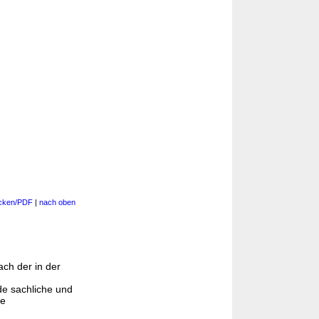
cken/PDF
|
nach oben
ach der in der
e sachliche und
he