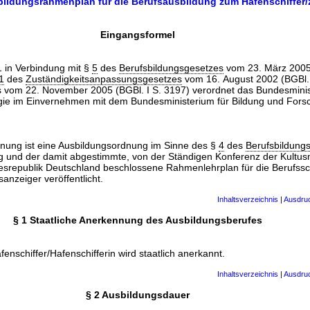
sbildungsrahmenplan für die Berufsausbildung zum Hafenschiffer/
Eingangsformel
 in Verbindung mit §
5
des
Berufsbildungsgesetzes
vom 23. März 2005 
1
des
Zuständigkeitsanpassungsgesetzes
vom 16. August 2002 (BGBl. 
 vom 22. November 2005 (BGBl. I S. 3197) verordnet das Bundesminis
gie im Einvernehmen mit dem Bundesministerium für Bildung und Fors
nung ist eine Ausbildungsordnung im Sinne des §
4
des
Berufsbildung
 und der damit abgestimmte, von der Ständigen Konferenz der Kultusm
esrepublik Deutschland beschlossene Rahmenlehrplan für die Berufssc
nzeiger veröffentlicht.
Inhaltsverzeichnis
|
Ausdru
§ 1 Staatliche Anerkennung des Ausbildungsberufes
enschiffer/Hafenschifferin wird staatlich anerkannt.
Inhaltsverzeichnis
|
Ausdru
§ 2 Ausbildungsdauer