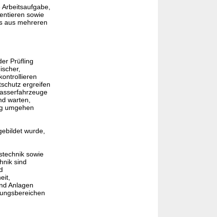
e Arbeitsaufgabe,
entieren sowie
as aus mehreren
er Prüfling
ischer,
ontrollieren
schutz ergreifen
Wasserfahrzeuge
nd warten,
ung umgehen
gebildet wurde,
bstechnik sowie
hnik sind
d
eit,
und Anlagen
fungsbereichen