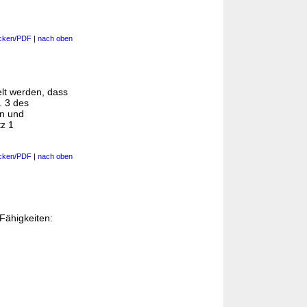
cken/PDF
|
nach oben
elt werden, dass
 3 des
en und
tz 1
cken/PDF
|
nach oben
Fähigkeiten: