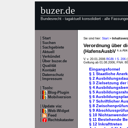
buzer.de
Bundesrecht - tagaktuell konsolidiert - alle Fassunge
Start
Sie sind hier:
Start
>
Inhaltsve
Suchen
Verordnung über di
Sachgebiete
(HafensAusbV
k.a.Abk
Aktuell
Verkündet
V. v. 20.01.2006
BGBl. I S. 206
(
Über buzer.de
Geltung ab 01.08.2006; FNA: 8
Qualität
Eingangsformel
Kontakt
§ 1 Staatliche Ane
Datenschutz
§ 2 Ausbildungsdau
Impressum
§ 3 Zielsetzung der
§ 4 Ausbildungsber
Tools:
§ 5 Ausbildungsra
Blog-Plugin
§ 6 Ausbildungspla
Mobilversion
§ 7 Schriftlicher A
§ 8 Zwischenprüfu
Update via:
§ 9 Abschlussprüfu
Web-Widget
§ 10 Nichtanwenden
Feed
§ 11 Bestehende Be
Rechtskataster
§ 12 Inkrafttreten