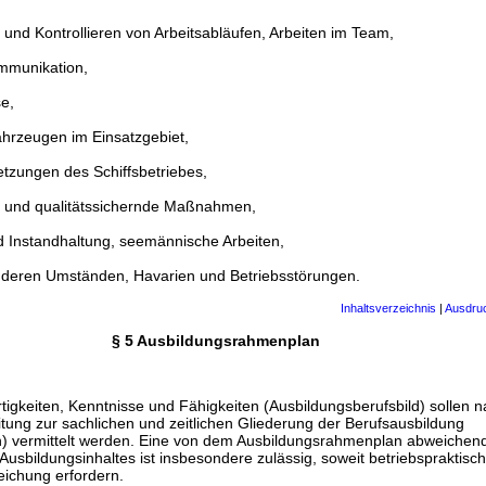
 und Kontrollieren von Arbeitsabläufen, Arbeiten im Team,
mmunikation,
e,
hrzeugen im Einsatzgebiet,
tzungen des Schiffsbetriebes,
 und qualitätssichernde Maßnahmen,
d Instandhaltung, seemännische Arbeiten,
nderen Umständen, Havarien und Betriebsstörungen.
Inhaltsverzeichnis
|
Ausdru
§ 5 Ausbildungsrahmenplan
igkeiten, Kenntnisse und Fähigkeiten (Ausbildungsberufsbild) sollen n
tung zur sachlichen und zeitlichen Gliederung der Berufsausbildung
) vermittelt werden. Eine von dem Ausbildungsrahmenplan abweichend
 Ausbildungsinhaltes ist insbesondere zulässig, soweit betriebspraktisc
ichung erfordern.