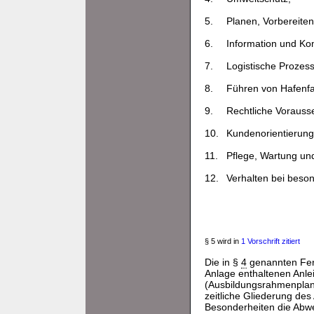
5.
Planen, Vorbereiten
6.
Information und Ko
7.
Logistische Prozess
8.
Führen von Hafenfa
9.
Rechtliche Vorausse
10.
Kundenorientierung
11.
Pflege, Wartung un
12.
Verhalten bei beso
§ 5 wird in
1 Vorschrift zitiert
Die in §
4
genannten Fert
Anlage enthaltenen Anlei
(Ausbildungsrahmenplan
zeitliche Gliederung des
Besonderheiten die Abwe