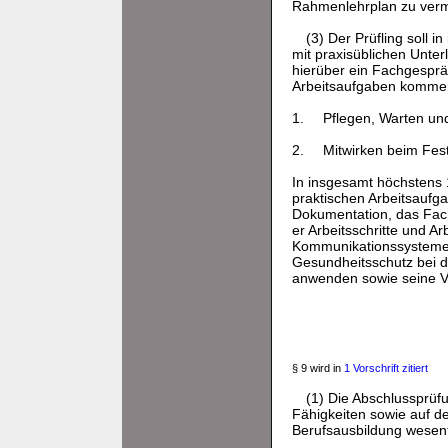
Rahmenlehrplan zu vermit
(3) Der Prüfling soll 
mit praxisüblichen Unte
hierüber ein Fachgespr
Arbeitsaufgaben kommen
1.
Pflegen, Warten un
2.
Mitwirken beim Fe
In insgesamt höchstens 1
praktischen Arbeitsaufg
Dokumentation, das Fachg
er Arbeitsschritte und A
Kommunikationssysteme 
Gesundheitsschutz bei d
anwenden sowie seine 
§ 9 wird in
1 Vorschrift zitiert
(1) Die Abschlussprüfu
Fähigkeiten sowie auf de
Berufsausbildung wesentl