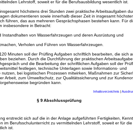
telnden Lehrstoff, soweit er für die Berufsausbildung wesentlich ist.
in insgesamt höchstens drei Stunden zwei praktische Arbeitsaufgaben d
rlagen dokumentieren sowie innerhalb dieser Zeit in insgesamt höchst
äch führen, das aus mehreren Gesprächsphasen bestehen kann. Für di
 insbesondere in Betracht:
d Instandhalten von Wasserfahrzeugen und deren Ausrüstung und
stmachen, Verholen und Führen von Wasserfahrzeugen.
20 Minuten soll der Prüfling Aufgaben schriftlich bearbeiten, die sich a
aben beziehen. Durch die Durchführung der praktischen Arbeitsaufgabe
espräch und die Bearbeitung der schriftlichen Aufgaben soll der Prüf
rbeitsmittel festlegen, technische Unterlagen sowie Informations- und
nutzen, bei logistischen Prozessen mitwirken, Maßnahmen zur Sicher
er Arbeit, zum Umweltschutz, zur Qualitätssicherung und zur Kundenor
Vorgehensweise begründen kann.
Inhaltsverzeichnis
|
Ausdru
§ 9 Abschlussprüfung
ng erstreckt sich auf die in der Anlage aufgeführten Fertigkeiten, Kenn
n im Berufsschulunterricht zu vermittelnden Lehrstoff, soweit er für die
ich ist.