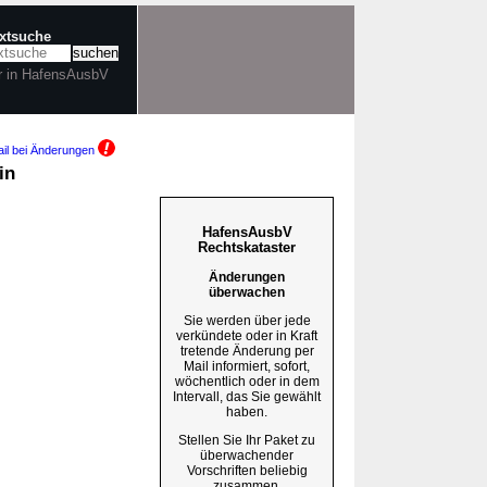
extsuche
r in HafensAusbV
il bei Änderungen
in
HafensAusbV
Rechtskataster
Änderungen
überwachen
Sie werden über jede
verkündete oder in Kraft
tretende Änderung per
Mail informiert, sofort,
wöchentlich oder in dem
Intervall, das Sie gewählt
haben.
Stellen Sie Ihr Paket zu
überwachender
Vorschriften beliebig
zusammen.