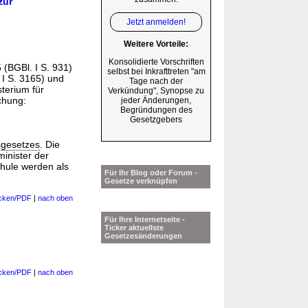
zur
Jetzt anmelden!
Weitere Vorteile:
Konsolidierte Vorschriften
(BGBl. I S. 931)
selbst bei Inkrafttreten "am
I S. 3165) und
Tage nach der
terium für
Verkündung", Synopse zu
chung:
jeder Änderungen,
Begründungen des
Gesetzgebers
sgesetzes
. Die
inister der
hule werden als
Für Ihr Blog oder Forum -
Gesetze verknüpfen
cken/PDF
|
nach oben
Für Ihre Internetseite -
Ticker aktuellste
Gesetzesänderungen
cken/PDF
|
nach oben