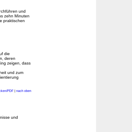
urchführen und
ens zehn Minuten
e praktischen
uf die
n, deren
ling zeigen, dass
heit und zum
ientierung
cken/PDF
|
nach oben
tnisse und