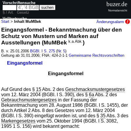
Vorschriftensuche
buzer.de
Normalansicht
§ / Art.
Gesetz
Volltextsuche
Start
>
Inhalt MuMBek
Änderungsalarm
Eingangsformel - Bekanntmachung über den
nur in MuMBek
Schutz von Mustern und Marken auf
Ausstellungen (MuMBek
k.a.Abk.
)
B. v. 25.01.2006
BGBl. I S. 275
(
Nr. 5
)
Geltung ab 31.01.2006; FNA: 424-2-1-1
Gemeinsame Rechtsvorschriften
Eingangsformel
Eingangsformel
Auf Grund des §
15
Abs. 2 des
Geschmacksmustergesetzes
vom 12. März 2004 (BGBl. I S. 390), des §
6a
Abs. 2 des
Gebrauchsmustergesetzes
in der Fassung der
Bekanntmachung vom 28. August 1986 (BGBl. I S. 1455), der
durch Artikel 2 Abs. 8 des Gesetzes vom 12. März 2004
(BGBl. I S. 390) eingefügt worden ist, und des §
35
Abs. 3 des
Markengesetzes
vom 25. Oktober 1994 (BGBl. I S. 3082,
1995 1 S. 156) wird bekannt gemacht: