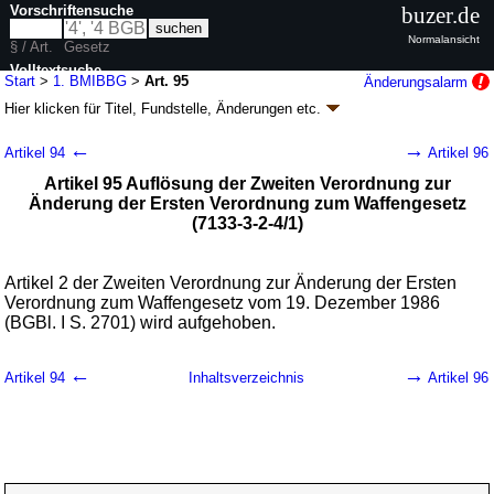
Vorschriftensuche
buzer.de
Normalansicht
§ / Art.
Gesetz
Volltextsuche
Start
>
1. BMIBBG
>
Art. 95
Änderungsalarm
Hier klicken für
Titel, Fundstelle, Änderungen
etc.
nur in 1. BMIBBG
Artikel 95 - Erstes Gesetz über die Bereinigung
←
→
Artikel 94
Artikel 96
von Bundesrecht im Zuständigkeitsbereich des
Artikel 95 Auflösung der Zweiten Verordnung zur
Bundesministeriums des Innern (1.
Änderung der Ersten Verordnung zum Waffengesetz
BMIBBG
k.a.Abk.
)
(7133-3-2-4/1)
G. v. 19.02.2006
BGBl. I S. 334
(
Nr. 8
); Geltung ab 23.02.2006, abweichend
siehe
Artikel 100
83 Änderungen
|
Drucksachen / Entwurf / Begründung
|
Artikel 2 der Zweiten Verordnung zur Änderung der Ersten
Verordnung zum Waffengesetz vom 19. Dezember 1986
wird in 14 Vorschriften zitiert
(BGBl. I S. 2701) wird aufgehoben.
←
→
Artikel 94
Inhaltsverzeichnis
Artikel 96