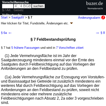
Vorschriftensuche
buzer.de
Normalansicht
§ / Art.
Gesetz
Volltextsuche
Start
>
SaatgutV
>
§ 7
Änderungsalarm
Hier klicken für
Titel, Fundstelle, Änderungen
etc.
nur in SaatgutV
§ 7 - Saatgutverordnung (SaatgutV
k.a.Abk.
)
←
→
§ 6a
§ 8
neugefasst durch B. v. 08.02.2006
BGBl. I S. 344
; zuletzt geändert durch
§ 7 Feldbestandsprüfung
Artikel 1
V. v. 23.05.2025
BGBl. 2025 I Nr. 138
Geltung ab 19.10.2005; FNA: 7822-6-3
Sortenschutz, Saatgut
§ 7 hat
5 frühere Fassungen
und wird in
7 Vorschriften zitiert
16 weitere Fassungen
|
wird in 64 Vorschriften zitiert
Abschnitt 2 Anerkennung von Saatgut
(1) Jede Vermehrungsfläche ist im Jahr der
Saatguterzeugung mindestens einmal vor der Ernte des
Saatgutes durch Feldbesichtigung auf das Vorliegen der
Anforderungen an den Feldbestand zu prüfen.
(1a) Jede Vermehrungsfläche zur Erzeugung von Vorstufen-
und Basissaatgut bei Getreide ist zusätzlich mindestens ein
weiteres Mal durch Feldbesichtigung auf das Vorliegen der
Anforderungen an den Feldbestand zu prüfen, soweit nicht
mindestens eine oder mehrere zusätzliche
Feldbesichtigungen nach Absatz 2, 2a oder 3 vorgeschrieben
sind.