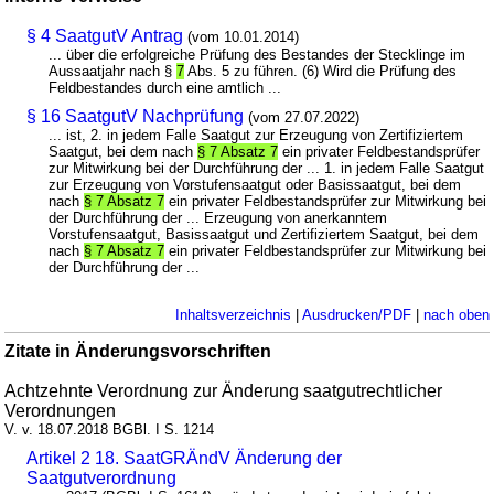
§ 4 SaatgutV Antrag
(vom 10.01.2014)
... über die erfolgreiche Prüfung des Bestandes der Stecklinge im
Aussaatjahr nach §
7
Abs. 5 zu führen. (6) Wird die Prüfung des
Feldbestandes durch eine amtlich ...
§ 16 SaatgutV Nachprüfung
(vom 27.07.2022)
... ist, 2. in jedem Falle Saatgut zur Erzeugung von Zertifiziertem
Saatgut, bei dem nach
§ 7 Absatz 7
ein privater Feldbestandsprüfer
zur Mitwirkung bei der Durchführung der ... 1. in jedem Falle Saatgut
zur Erzeugung von Vorstufensaatgut oder Basissaatgut, bei dem
nach
§ 7 Absatz 7
ein privater Feldbestandsprüfer zur Mitwirkung bei
der Durchführung der ... Erzeugung von anerkanntem
Vorstufensaatgut, Basissaatgut und Zertifiziertem Saatgut, bei dem
nach
§ 7 Absatz 7
ein privater Feldbestandsprüfer zur Mitwirkung bei
der Durchführung der ...
Inhaltsverzeichnis
|
Ausdrucken/PDF
|
nach oben
Zitate in Änderungsvorschriften
Achtzehnte Verordnung zur Änderung saatgutrechtlicher
Verordnungen
V. v. 18.07.2018 BGBl. I S. 1214
Artikel 2 18. SaatGRÄndV Änderung der
Saatgutverordnung