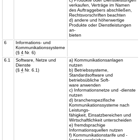
verkaufen, Verträge im Namen
des Auftraggebers abschließen,
Rechtsvorschriften beachten
d) andere und höherwertige
Produkte oder Dienstleistungen
an-
bieten
6
Informations- und
Kommunikationssysteme
(§
4
Nr. 6)
6.1
Software, Netze und
a) Kommunikationsanlagen
Dienste
nutzen
(§
4
Nr. 6.1)
b) Betriebssysteme,
Standardsoftware und
betriebsübliche Soft-
ware anwenden
c) Informationsnetze und -dienste
nutzen
d) branchenspezifische
Kommunikationssysteme nach
Leistungs-
fähigkeit, Einsatzbereichen und
Wirtschaftlichkeit unterscheiden
e) fremdsprachige
Informationsquellen nutzen
f) Kommunikationstarife und -
kosten vergleichen