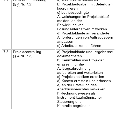
(§
4
Nr. 7.2)
b) Projektaufgaben mit Beteiligten
koordinieren
c) betriebsbedingte
Abweichungen im Projektablauf
melden, an der
Entwicklung von
Lösungsalternativen mitwirken
d) Projektabläufe an veränderte
Anforderungen von Auftraggebern
anpassen
e) Arbeitszeitkonten führen
7.3
Projektcontrolling
a) Projektabläufe und -ergebnisse
(§
4
Nr. 7.3)
dokumentieren
b) Kennzahlen von Projekten
erfassen, für die
Auftragsabrechnung
aufbereiten und weiterleiten
c) Projektstatistiken erstellen
d) Kosten ermitteln und erfassen
e) an der Erstellung des
Abschlussberichtes mitwirken
f) Rechnungswesen als
Instrument kaufmännischer
Steuerung und
Kontrolle begründen