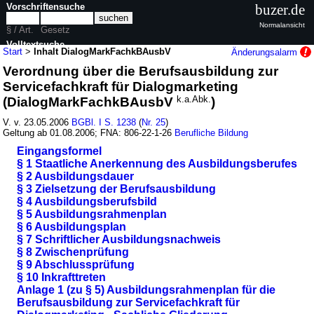
Vorschriftensuche
buzer.de
Normalansicht
§ / Art.
Gesetz
Volltextsuche
Start
>
Inhalt DialogMarkFachkBAusbV
Änderungsalarm
Verordnung über die Berufsausbildung zur
nur in DialogMarkFachkBAusbV
Servicefachkraft für Dialogmarketing
(DialogMarkFachkBAusbV
k.a.Abk.
)
V. v. 23.05.2006
BGBl. I S. 1238
(
Nr. 25
)
Geltung ab 01.08.2006; FNA: 806-22-1-26
Berufliche Bildung
Eingangsformel
§ 1 Staatliche Anerkennung des Ausbildungsberufes
§ 2 Ausbildungsdauer
§ 3 Zielsetzung der Berufsausbildung
§ 4 Ausbildungsberufsbild
§ 5 Ausbildungsrahmenplan
§ 6 Ausbildungsplan
§ 7 Schriftlicher Ausbildungsnachweis
§ 8 Zwischenprüfung
§ 9 Abschlussprüfung
§ 10 Inkrafttreten
Anlage 1 (zu § 5) Ausbildungsrahmenplan für die
Berufsausbildung zur Servicefachkraft für