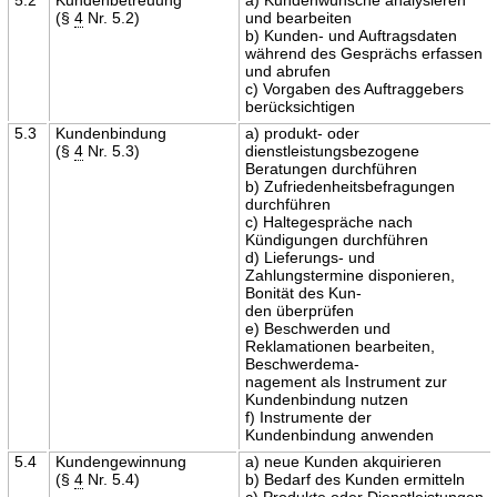
(§
4
Nr. 5.2)
und bearbeiten
b) Kunden- und Auftragsdaten
während des Gesprächs erfassen
und abrufen
c) Vorgaben des Auftraggebers
berücksichtigen
5.3
Kundenbindung
a) produkt- oder
(§
4
Nr. 5.3)
dienstleistungsbezogene
Beratungen durchführen
b) Zufriedenheitsbefragungen
durchführen
c) Haltegespräche nach
Kündigungen durchführen
d) Lieferungs- und
Zahlungstermine disponieren,
Bonität des Kun-
den überprüfen
e) Beschwerden und
Reklamationen bearbeiten,
Beschwerdema-
nagement als Instrument zur
Kundenbindung nutzen
f) Instrumente der
Kundenbindung anwenden
5.4
Kundengewinnung
a) neue Kunden akquirieren
(§
4
Nr. 5.4)
b) Bedarf des Kunden ermitteln
c) Produkte oder Dienstleistungen