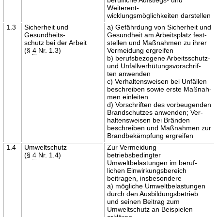
Weiterent-
wicklungsmöglichkeiten darstellen
1.3
Sicherheit und
a) Gefährdung von Sicherheit und
Gesundheits-
Gesundheit am Arbeitsplatz fest-
schutz bei der Arbeit
stellen und Maßnahmen zu ihrer
(§
4
Nr. 1.3)
Vermeidung ergreifen
b) berufsbezogene Arbeitsschutz-
und Unfallverhütungsvorschrif-
ten anwenden
c) Verhaltensweisen bei Unfällen
beschreiben sowie erste Maßnah-
men einleiten
d) Vorschriften des vorbeugenden
Brandschutzes anwenden; Ver-
haltensweisen bei Bränden
beschreiben und Maßnahmen zur
Brandbekämpfung ergreifen
1.4
Umweltschutz
Zur Vermeidung
(§
4
Nr. 1.4)
betriebsbedingter
Umweltbelastungen im beruf-
lichen Einwirkungsbereich
beitragen, insbesondere
a) mögliche Umweltbelastungen
durch den Ausbildungsbetrieb
und seinen Beitrag zum
Umweltschutz an Beispielen
erklären