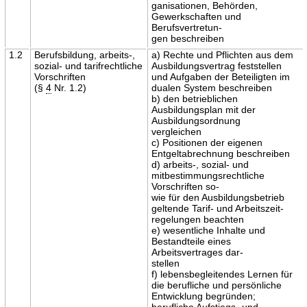
ganisationen, Behörden,
Gewerkschaften und
Berufsvertretun-
gen beschreiben
1.2
Berufsbildung, arbeits-,
a) Rechte und Pflichten aus dem
sozial- und tarifrechtliche
Ausbildungsvertrag feststellen
Vorschriften
und Aufgaben der Beteiligten im
(§
4
Nr. 1.2)
dualen System beschreiben
b) den betrieblichen
Ausbildungsplan mit der
Ausbildungsordnung
vergleichen
c) Positionen der eigenen
Entgeltabrechnung beschreiben
d) arbeits-, sozial- und
mitbestimmungsrechtliche
Vorschriften so-
wie für den Ausbildungsbetrieb
geltende Tarif- und Arbeitszeit-
regelungen beachten
e) wesentliche Inhalte und
Bestandteile eines
Arbeitsvertrages dar-
stellen
f) lebensbegleitendes Lernen für
die berufliche und persönliche
Entwicklung begründen;
berufliche Aufstiegs- und