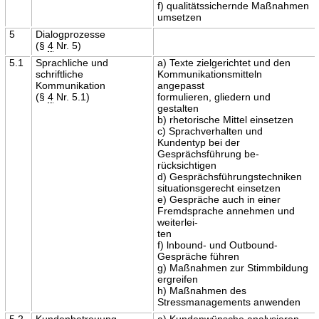
f) qualitätssichernde Maßnahmen
umsetzen
5
Dialogprozesse
(§
4
Nr. 5)
5.1
Sprachliche und
a) Texte zielgerichtet und den
schriftliche
Kommunikationsmitteln
Kommunikation
angepasst
(§
4
Nr. 5.1)
formulieren, gliedern und
gestalten
b) rhetorische Mittel einsetzen
c) Sprachverhalten und
Kundentyp bei der
Gesprächsführung be-
rücksichtigen
d) Gesprächsführungstechniken
situationsgerecht einsetzen
e) Gespräche auch in einer
Fremdsprache annehmen und
weiterlei-
ten
f) lnbound- und Outbound-
Gespräche führen
g) Maßnahmen zur Stimmbildung
ergreifen
h) Maßnahmen des
Stressmanagements anwenden
5.2
Kundenbetreuung
a) Kundenwünsche analysieren