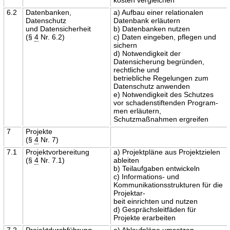
6.2
Datenbanken,
a) Aufbau einer relationalen
Datenschutz
Datenbank erläutern
und Datensicherheit
b) Datenbanken nutzen
(§
4
Nr. 6.2)
c) Daten eingeben, pflegen und
sichern
d) Notwendigkeit der
Datensicherung begründen,
rechtliche und
betriebliche Regelungen zum
Datenschutz anwenden
e) Notwendigkeit des Schutzes
vor schadenstiftenden Program-
men erläutern,
Schutzmaßnahmen ergreifen
7
Projekte
(§
4
Nr. 7)
7.1
Projektvorbereitung
a) Projektpläne aus Projektzielen
(§
4
Nr. 7.1)
ableiten
b) Teilaufgaben entwickeln
c) Informations- und
Kommunikationsstrukturen für die
Projektar-
beit einrichten und nutzen
d) Gesprächsleitfäden für
Projekte erarbeiten
7.2
Projektdurchführung
a) Ablaufpläne umsetzen