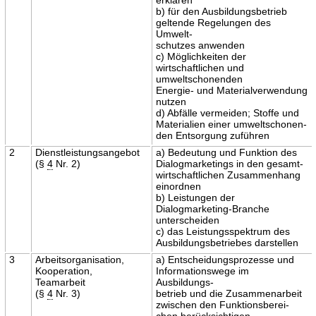
b) für den Ausbildungsbetrieb
geltende Regelungen des
Umwelt-
schutzes anwenden
c) Möglichkeiten der
wirtschaftlichen und
umweltschonenden
Energie- und Materialverwendung
nutzen
d) Abfälle vermeiden; Stoffe und
Materialien einer umweltschonen-
den Entsorgung zuführen
2
Dienstleistungsangebot
a) Bedeutung und Funktion des
(§
4
Nr. 2)
Dialogmarketings in den gesamt-
wirtschaftlichen Zusammenhang
einordnen
b) Leistungen der
Dialogmarketing-Branche
unterscheiden
c) das Leistungsspektrum des
Ausbildungsbetriebes darstellen
3
Arbeitsorganisation,
a) Entscheidungsprozesse und
Kooperation,
Informationswege im
Teamarbeit
Ausbildungs-
(§
4
Nr. 3)
betrieb und die Zusammenarbeit
zwischen den Funktionsberei-
chen berücksichtigen