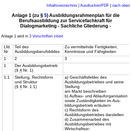
Inhaltsverzeichnis
|
Ausdrucken/PDF
|
nach oben
Anlage 1 (zu §
5
) Ausbildungsrahmenplan für die
Berufsausbildung zur Servicefachkraft für
Dialogmarketing - Sachliche Gliederung -
Anlage 1 wird in
3 Vorschriften zitiert
Lfd.
Teil des
Zu vermittelnde Fertigkeiten,
Nr.
Ausbildungsberufsbildes
Kenntnisse und Fähigkeiten
1
2
3
1
Der Ausbildungsbetrieb
(§
4
Nr. 1)
1.1
Stellung, Rechtsform
a) Geschäftsfelder des
und Struktur
Ausbildungsbetriebes und seine
(§
4
Nr. 1.1)
Stellung
am Markt beschreiben
b) Aufbau- und Ablauforganisation
sowie Zuständigkeiten im Aus-
bildungsbetrieb erläutern
c) Rechtsform des
Ausbildungsbetriebes darstellen
d) Zusammenarbeit des
Ausbildungsbetriebes mit
Wirtschaftsor-