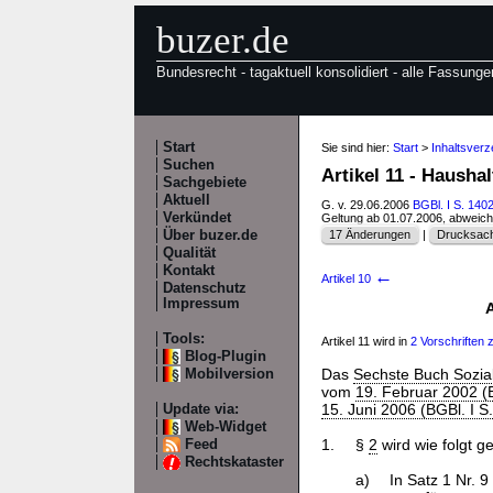
buzer.de
Bundesrecht - tagaktuell konsolidiert - alle Fassunge
Start
Sie sind hier:
Start
>
Inhaltsver
Suchen
Artikel 11 - Hausha
Sachgebiete
Aktuell
G. v. 29.06.2006
BGBl. I S. 140
Verkündet
Geltung ab 01.07.2006, abweic
Über buzer.de
17 Änderungen
|
Drucksach
Qualität
Kontakt
←
Artikel 10
Datenschutz
Impressum
A
Tools:
Artikel 11 wird in
2 Vorschriften zi
Blog-Plugin
Das
Sechste Buch Sozia
Mobilversion
vom
19. Februar 2002 (B
15. Juni 2006 (BGBl. I S
Update via:
Web-Widget
1.
§
2
wird wie folgt g
Feed
Rechtskataster
a)
In Satz 1 Nr. 