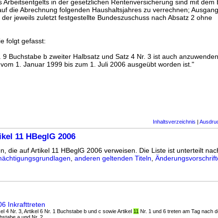
 Arbeitsentgelts in der gesetzlichen Rentenversicherung sind mit de
auf die Abrechnung folgenden Haushaltsjahres zu verrechnen; Ausgang
der jeweils zuletzt festgestellte Bundeszuschuss nach Absatz 2 ohne
e folgt gefasst:
. 9 Buchstabe b zweiter Halbsatz und Satz 4 Nr. 3 ist auch anzuwenden
it vom 1. Januar 1999 bis zum 1. Juli 2006 ausgeübt worden ist."
Inhaltsverzeichnis
|
Ausdru
ikel 11 HBeglG 2006
n, die auf Artikel 11 HBeglG 2006 verweisen. Die Liste ist unterteilt nac
ächtigungsgrundlagen
,
anderen geltenden Titeln
,
Änderungsvorschrif
6 Inkrafttreten
tikel 4 Nr. 3, Artikel 6 Nr. 1 Buchstabe b und c sowie Artikel
11
Nr. 1 und 6 treten am Tag nach d
chstabe a und Nr. 2 ...