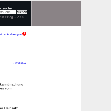
extsuche
r in HBeglG 2006
il bei Änderungen
→
Artikel 12
Bekanntmachung
zes vom
er Halbsatz