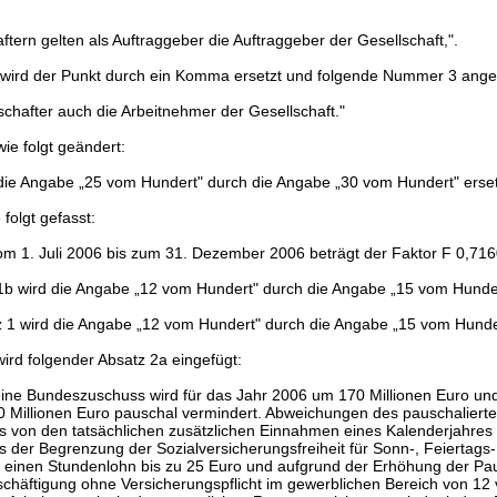
ftern gelten als Auftraggeber die Auftraggeber der Gesellschaft,".
2 wird der Punkt durch ein Komma ersetzt und folgende Nummer 3 ange
schafter auch die Arbeitnehmer der Gesellschaft."
ie folgt geändert:
 die Angabe „25 vom Hundert" durch die Angabe „30 vom Hundert" erset
 folgt gefasst:
vom 1. Juli 2006 bis zum 31. Dezember 2006 beträgt der Faktor F 0,716
1b wird die Angabe „12 vom Hundert" durch die Angabe „15 vom Hunder
 1 wird die Angabe „12 vom Hundert" durch die Angabe „15 vom Hunder
ird folgender Absatz 2a eingefügt:
eine Bundeszuschuss wird für das Jahr 2006 um 170 Millionen Euro un
0 Millionen Euro pauschal vermindert. Abweichungen des pauschaliert
 von den tatsächlichen zusätzlichen Einnahmen eines Kalenderjahres
der Begrenzung der Sozialversicherungsfreiheit für Sonn-, Feiertags
 einen Stundenlohn bis zu 25 Euro und aufgrund der Erhöhung der P
schäftigung ohne Versicherungspflicht im gewerblichen Bereich von 12