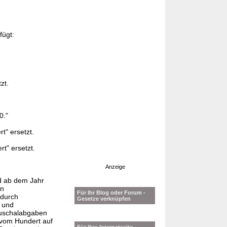
fügt:
zt.
0."
t" ersetzt.
t" ersetzt.
Anzeige
d ab dem Jahr
en
Für Ihr Blog oder Forum -
 durch
Gesetze verknüpfen
- und
auschalabgaben
 vom Hundert auf