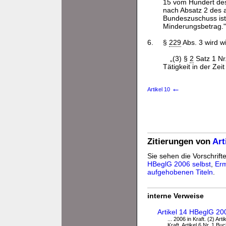
15 vom Hundert des
nach Absatz 2 des 
Bundeszuschuss ist 
Minderungsbetrag."
6.
§
229
Abs. 3 wird wi
„(3) §
2
Satz 1 Nr
Tätigkeit in der Ze
←
Artikel 10
Zitierungen von
Art
Sie sehen die Vorschrifte
HBeglG 2006 selbst
,
Erm
aufgehobenen Titeln
.
interne Verweise
Artikel 14 HBeglG 200
... 2006 in Kraft. (2) Ar
Kraft. Artikel 6 Nr. 1 Bu