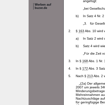
angefügt:
Werben auf
buzer.de
„bei Gesellscha
b)
In Satz 4 Nr. 
„3.
für Gesell
2.
§
163
Abs. 10 wird w
a)
In Satz 2 wird
b)
Satz 4 wird wie
„Für die Zeit 
3.
In §
168
Abs. 1 Nr. 
4.
In §
172
Abs. 3 Satz
5.
Nach §
213
Abs. 2 w
„(2a) Der allgem
2007 um jeweils 34
Minderungsbetrages
Mehreinnahmen aus 
Nachtzuschläge auf
für geringfügige Be