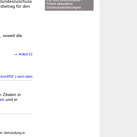
Für Ihre Internetseite -
m Bundeszuschuss
Ticker aktuellste
sbetrag für den
Gesetzesänderungen
, soweit die
→
Artikel 12
cken/PDF
|
nach oben
h Zitaten in
ten
und in
er Verkündung in