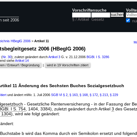
Vorschriftensuche
Vollt
§ / Artikel
Gesetz
n seit 2006
nu
zeichnis HBeglG 2006
>
Artikel 11
Ma
ltsbegleitgesetz 2006 (HBeglG 2006)
2
(
Nr. 30
); zuletzt geändert durch
Artikel 3
G. v. 21.12.2006
BGBl. I S. 3286
hend siehe
Artikel 14
en / Entwurf / Begründung
|
wird in 19 Vorschriften zitiert
rtikel 11 Änderung des Sechsten Buches Sozialgesetzbuch
tiert
und ändert mWv. 1. Juli 2006
SGB VI
§ 2
,
§ 163
,
§ 168
,
§ 172
,
§ 213
,
§ 229
lgesetzbuch
- Gesetzliche Rentenversicherung - in der Fassung der 
GBl. I S. 754
, 1404, 3384), zuletzt geändert durch Artikel
3
des Geset
. 1304
), wird wie folgt geändert:
eändert:
9 Buchstabe b wird das Komma durch ein Semikolon ersetzt und folgend