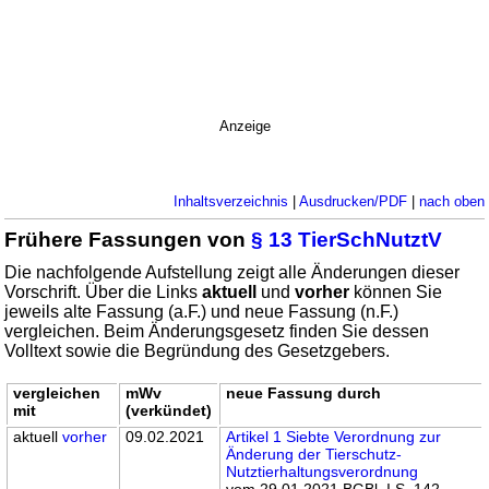
Anzeige
Inhaltsverzeichnis
|
Ausdrucken/PDF
|
nach oben
Frühere Fassungen von
§ 13 TierSchNutztV
Die nachfolgende Aufstellung zeigt alle Änderungen dieser
Vorschrift. Über die Links
aktuell
und
vorher
können Sie
jeweils alte Fassung (a.F.) und neue Fassung (n.F.)
vergleichen. Beim Änderungsgesetz finden Sie dessen
Volltext sowie die Begründung des Gesetzgebers.
vergleichen
mWv
neue Fassung durch
mit
(verkündet)
aktuell
vorher
09.02.2021
Artikel 1 Siebte Verordnung zur
Änderung der Tierschutz-
Nutztierhaltungsverordnung
vom 29.01.2021 BGBl. I S. 142