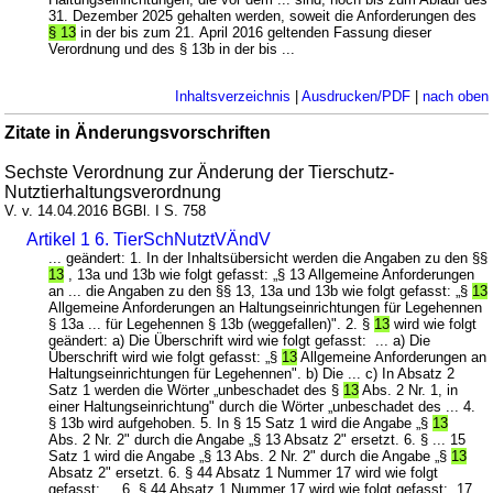
31. Dezember 2025 gehalten werden, soweit die Anforderungen des
§ 13
in der bis zum 21. April 2016 geltenden Fassung dieser
Verordnung und des § 13b in der bis ...
Inhaltsverzeichnis
|
Ausdrucken/PDF
|
nach oben
Zitate in Änderungsvorschriften
Sechste Verordnung zur Änderung der Tierschutz-
Nutztierhaltungsverordnung
V. v. 14.04.2016 BGBl. I S. 758
Artikel 1 6. TierSchNutztVÄndV
... geändert: 1. In der Inhaltsübersicht werden die Angaben zu den §§
13
, 13a und 13b wie folgt gefasst: „§ 13 Allgemeine Anforderungen
an ... die Angaben zu den §§ 13, 13a und 13b wie folgt gefasst: „§
13
Allgemeine Anforderungen an Haltungseinrichtungen für Legehennen
§ 13a ... für Legehennen § 13b (weggefallen)". 2. §
13
wird wie folgt
geändert: a) Die Überschrift wird wie folgt gefasst: ... a) Die
Überschrift wird wie folgt gefasst: „§
13
Allgemeine Anforderungen an
Haltungseinrichtungen für Legehennen". b) Die ... c) In Absatz 2
Satz 1 werden die Wörter „unbeschadet des §
13
Abs. 2 Nr. 1, in
einer Haltungseinrichtung" durch die Wörter „unbeschadet des ... 4.
§ 13b wird aufgehoben. 5. In § 15 Satz 1 wird die Angabe „§
13
Abs. 2 Nr. 2" durch die Angabe „§ 13 Absatz 2" ersetzt. 6. § ... 15
Satz 1 wird die Angabe „§ 13 Abs. 2 Nr. 2" durch die Angabe „§
13
Absatz 2" ersetzt. 6. § 44 Absatz 1 Nummer 17 wird wie folgt
gefasst: ... 6. § 44 Absatz 1 Nummer 17 wird wie folgt gefasst: „17.