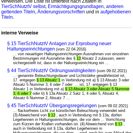
verweisen. Die Liste ist unterteilt nach Zitaten in
TierSchNutztV selbst
,
Ermächtigungsgrundlagen
,
anderen
geltenden Titeln
,
Änderungsvorschriften
und in
aufgehobenen
Titeln
.
interne Verweise
§ 15 TierSchNutztV Anlagen zur Erprobung neuer
Haltungseinrichtungen
(vom 22.04.2016)
... von neuartigen Haltungseinrichtungen Ausnahmen von einzelnen
Bestimmungen mit Ausnahme des §
13
Absatz 2 zulassen, wenn
sichergestellt ist, dass in der Haltungseinrichtung ein ...
§ 44 TierSchNutztV Ordnungswidrigkeiten
(vom 09.02.2021)
... genannte Beleuchtungsdauer und Lichtstärke gewährleistet ist,
17. entgegen
§ 13 Absatz 1
in Verbindung mit a) § 13 Absatz 3 oder
Absatz 5 Nummer 3, 6 oder 7 oder ... ist, 17. entgegen § 13
Absatz 1 in Verbindung mit a)
§ 13 Absatz 3 oder Absatz 5 Nummer
3, 6 oder 7
oder b) § 13a Absatz 2 Satz 1, 4 oder 5, Absatz 4,
Absatz 6 Nummer 2, Absatz 7 ...
§ 45 TierSchNutztV Übergangsregelungen
(vom 09.02.2021)
... flackerfreies Licht zur künstlichen Beleuchtung verwendet wird.
(3) Abweichend von
§ 13
, auch in Verbindung mit § 13a, dürfen
Legehennen in Haltungseinrichtungen, die vor dem ... Vorrichtung
zum Kürzen der Krallen vorhanden ist. (4) Abweichend von
§ 13
,
auch in Verbindung mit § 13a, dürfen Legehennen in
Haltungseinrichtungen, die vor dem ... sind, noch bis zum Ablauf des