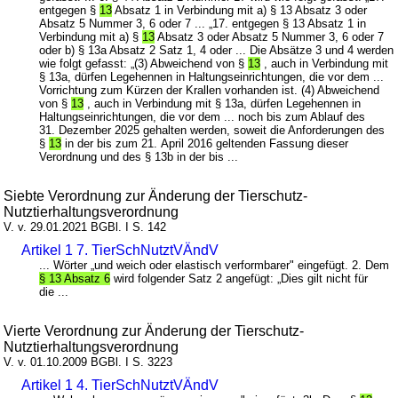
entgegen §
13
Absatz 1 in Verbindung mit a) § 13 Absatz 3 oder
Absatz 5 Nummer 3, 6 oder 7 ... „17. entgegen § 13 Absatz 1 in
Verbindung mit a) §
13
Absatz 3 oder Absatz 5 Nummer 3, 6 oder 7
oder b) § 13a Absatz 2 Satz 1, 4 oder ... Die Absätze 3 und 4 werden
wie folgt gefasst: „(3) Abweichend von §
13
, auch in Verbindung mit
§ 13a, dürfen Legehennen in Haltungseinrichtungen, die vor dem ...
Vorrichtung zum Kürzen der Krallen vorhanden ist. (4) Abweichend
von §
13
, auch in Verbindung mit § 13a, dürfen Legehennen in
Haltungseinrichtungen, die vor dem ... noch bis zum Ablauf des
31. Dezember 2025 gehalten werden, soweit die Anforderungen des
§
13
in der bis zum 21. April 2016 geltenden Fassung dieser
Verordnung und des § 13b in der bis ...
Siebte Verordnung zur Änderung der Tierschutz-
Nutztierhaltungsverordnung
V. v. 29.01.2021 BGBl. I S. 142
Artikel 1 7. TierSchNutztVÄndV
... Wörter „und weich oder elastisch verformbarer" eingefügt. 2. Dem
§ 13 Absatz 6
wird folgender Satz 2 angefügt: „Dies gilt nicht für
die ...
Vierte Verordnung zur Änderung der Tierschutz-
Nutztierhaltungsverordnung
V. v. 01.10.2009 BGBl. I S. 3223
Artikel 1 4. TierSchNutztVÄndV