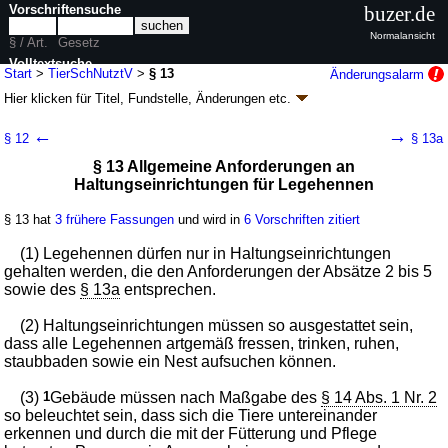
Vorschriftensuche
buzer.de
Normalansicht
§ / Art.
Gesetz
Volltextsuche
Start
>
TierSchNutztV
>
§ 13
Änderungsalarm
Hier klicken für
Titel, Fundstelle, Änderungen
etc.
nur in TierSchNutztV
§ 13 - Tierschutz-Nutztierhaltungsverordnung
←
→
§ 12
§ 13a
(TierSchNutztV)
§ 13 Allgemeine Anforderungen an
neugefasst durch B. v. 22.08.2006
BGBl. I S. 2043
; zuletzt geändert durch
Haltungseinrichtungen für Legehennen
Artikel 1a
V. v. 29.01.2021
BGBl. I S. 146
Geltung ab 04.08.2006; FNA: 7833-3-15
Tierschutz
§ 13 hat
3 frühere Fassungen
und wird in
6 Vorschriften zitiert
10 weitere Fassungen
|
wird in 25 Vorschriften zitiert
(1) Legehennen dürfen nur in Haltungseinrichtungen
Abschnitt 3 Anforderungen an das Halten von
gehalten werden, die den Anforderungen der Absätze 2 bis 5
Legehennen
sowie des
§ 13a
entsprechen.
(2) Haltungseinrichtungen müssen so ausgestattet sein,
dass alle Legehennen artgemäß fressen, trinken, ruhen,
staubbaden sowie ein Nest aufsuchen können.
(3)
1
Gebäude müssen nach Maßgabe des
§ 14 Abs. 1 Nr. 2
so beleuchtet sein, dass sich die Tiere untereinander
erkennen und durch die mit der Fütterung und Pflege