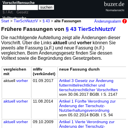
Vorschriftensuche
buzer.de
Normalansicht
§ / Art.
Gesetz
Volltextsuche
Start
>
TierSchNutztV
>
§ 43
>
alte Fassungen
Änderungsalarm
Frühere Fassungen von
§ 43 TierSchNutztV
nur in TierSchNutztV
Die nachfolgende Aufstellung zeigt alle Änderungen dieser
Vorschrift. Über die Links
aktuell
und
vorher
können Sie
jeweils alte Fassung (a.F.) und neue Fassung (n.F.)
vergleichen. Beim Änderungsgesetz finden Sie dessen
Volltext sowie die Begründung des Gesetzgebers.
vergleichen
mWv
neue Fassung durch
mit
(verkündet)
aktuell
vorher
01.09.2017
Artikel 3 Gesetz zur Änderung
futtermittelrechtlicher und
tierschutzrechtlicher Vorschriften
vom 30.06.2017 BGBl. I S. 2147
aktuell
vorher
11.08.2014
Artikel 1 Fünfte Verordnung zur
Änderung der Tierschutz-
Nutztierhaltungsverordnung
vom 05.02.2014 BGBl. I S. 94
aktuell
vorher
09.10.2009
Artikel 1 Vierte Verordnung zur
Änderung der Tierschutz-