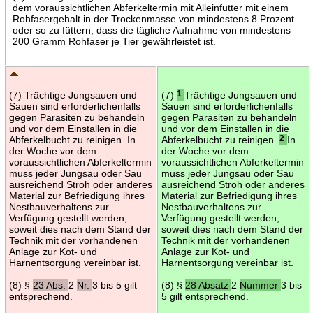
dem voraussichtlichen Abferkeltermin mit Alleinfutter mit einem
Rohfasergehalt in der Trockenmasse von mindestens 8 Prozent
oder so zu füttern, dass die tägliche Aufnahme von mindestens
200 Gramm Rohfaser je Tier gewährleistet ist.
(7) Trächtige Jungsauen und
(7)
1
Trächtige Jungsauen und
Sauen sind erforderlichenfalls
Sauen sind erforderlichenfalls
gegen Parasiten zu behandeln
gegen Parasiten zu behandeln
und vor dem Einstallen in die
und vor dem Einstallen in die
Abferkelbucht zu reinigen. In
Abferkelbucht zu reinigen.
2
In
der Woche vor dem
der Woche vor dem
voraussichtlichen Abferkeltermin
voraussichtlichen Abferkeltermin
muss jeder Jungsau oder Sau
muss jeder Jungsau oder Sau
ausreichend Stroh oder anderes
ausreichend Stroh oder anderes
Material zur Befriedigung ihres
Material zur Befriedigung ihres
Nestbauverhaltens zur
Nestbauverhaltens zur
Verfügung gestellt werden,
Verfügung gestellt werden,
soweit dies nach dem Stand der
soweit dies nach dem Stand der
Technik mit der vorhandenen
Technik mit der vorhandenen
Anlage zur Kot- und
Anlage zur Kot- und
Harnentsorgung vereinbar ist.
Harnentsorgung vereinbar ist.
(8) §
23 Abs.
2
Nr.
3 bis 5 gilt
(8) §
28 Absatz
2
Nummer
3 bis
entsprechend.
5 gilt entsprechend.