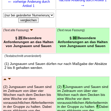
←
nächste Änderung durch Artikel 1
vorherige Änderung durch
→
Artikel 1
(Text alte Fassung)
(Text neue Fassung)
§
25
Besondere
§
30
Besondere
Anforderungen an das Halten
Anforderungen an das Halten
von Jungsauen und Sauen
von Jungsauen und Sauen
(Textabschnitt unverändert)
(1) Jungsauen und Sauen dürfen nur nach Maßgabe der Absätze
2 bis 8 gehalten werden.
(2) Jungsauen und Sauen sind
(2)
1
Jungsauen und Sauen sind
im Zeitraum von über vier
im Zeitraum von über vier
Wochen nach dem Decken bis
Wochen nach dem Decken bis
eine Woche vor dem
eine Woche vor dem
voraussichtlichen Abferkeltermin
voraussichtlichen Abferkeltermin
in der Gruppe zu halten. Dabei
in der Gruppe zu halten.
2
Dabei
muss abhängig von der
muss abhängig von der