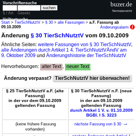
Vorschriftensuche
buzer.de
Normalansicht
§ / Art.
Gesetz
Volltextsuche
Start
>
TierSchNutztV
>
§ 30
>
alle Fassungen
>
a.F. Fassung ab
09.10.2009
Änderungsalarm
nur in TierSchNutztV
Änderung
§ 30 TierSchNutztV
vom 09.10.2009
Ähnliche Seiten:
weitere Fassungen von § 30 TierSchNutztV
,
alle Änderungen durch Artikel 1 4. TierSchNutztVÄndV am
9. Oktober 2009
und
Änderungshistorie der TierSchNutztV
Hervorhebungen:
alter Text
,
neuer Text
Änderung verpasst?
TierSchNutztV hier überwachen!
§ 25 TierSchNutztV a.F. (alte
§ 30 TierSchNutztV n.F. (neue
Fassung)
Fassung)
in der vor dem 09.10.2009
in der am 09.10.2009
geltenden Fassung
geltenden Fassung
durch Artikel 1 V. v. 01.10.2009
BGBl. I S. 3223
→
(keine frühere Fassung
nächste Fassung von § 30
vorhanden)