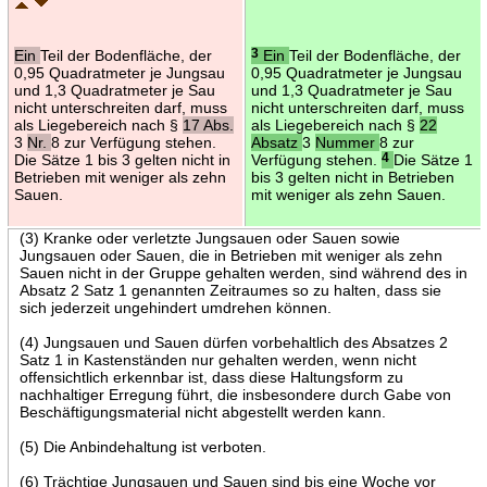
Ein
Teil der Bodenfläche, der
3
Ein
Teil der Bodenfläche, der
0,95 Quadratmeter je Jungsau
0,95 Quadratmeter je Jungsau
und 1,3 Quadratmeter je Sau
und 1,3 Quadratmeter je Sau
nicht unterschreiten darf, muss
nicht unterschreiten darf, muss
als Liegebereich nach §
17 Abs.
als Liegebereich nach §
22
3
Nr.
8 zur Verfügung stehen.
Absatz
3
Nummer
8 zur
Die Sätze 1 bis 3 gelten nicht in
Verfügung stehen.
4
Die Sätze 1
Betrieben mit weniger als zehn
bis 3 gelten nicht in Betrieben
Sauen.
mit weniger als zehn Sauen.
(3) Kranke oder verletzte Jungsauen oder Sauen sowie
Jungsauen oder Sauen, die in Betrieben mit weniger als zehn
Sauen nicht in der Gruppe gehalten werden, sind während des in
Absatz 2 Satz 1 genannten Zeitraumes so zu halten, dass sie
sich jederzeit ungehindert umdrehen können.
(4) Jungsauen und Sauen dürfen vorbehaltlich des Absatzes 2
Satz 1 in Kastenständen nur gehalten werden, wenn nicht
offensichtlich erkennbar ist, dass diese Haltungsform zu
nachhaltiger Erregung führt, die insbesondere durch Gabe von
Beschäftigungsmaterial nicht abgestellt werden kann.
(5) Die Anbindehaltung ist verboten.
(6) Trächtige Jungsauen und Sauen sind bis eine Woche vor