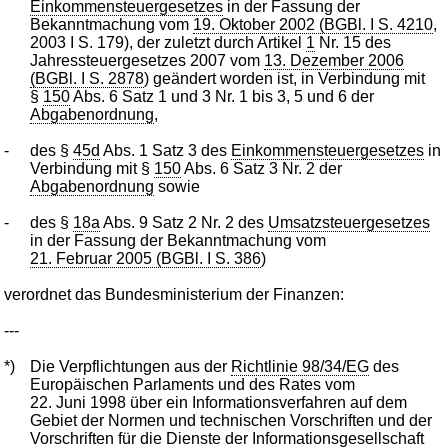
Einkommensteuergesetzes
in der Fassung der
Bekanntmachung vom
19. Oktober 2002 (BGBl. I S. 4210
,
2003 I S. 179), der zuletzt durch Artikel
1
Nr. 15 des
Jahressteuergesetzes 2007 vom
13. Dezember 2006
(BGBl. I S. 2878
) geändert worden ist, in Verbindung mit
§
150
Abs. 6 Satz 1 und 3 Nr. 1 bis 3, 5 und 6 der
Abgabenordnung
,
-
des §
45d
Abs. 1 Satz 3 des
Einkommensteuergesetzes
in
Verbindung mit §
150
Abs. 6 Satz 3 Nr. 2 der
Abgabenordnung
sowie
-
des §
18a
Abs. 9 Satz 2 Nr. 2 des
Umsatzsteuergesetzes
in der Fassung der Bekanntmachung vom
21. Februar 2005 (BGBl. I S. 386
)
verordnet das Bundesministerium der Finanzen:
---
*)
Die Verpflichtungen aus der
Richtlinie 98/34/EG
des
Europäischen Parlaments und des Rates vom
22. Juni 1998 über ein Informationsverfahren auf dem
Gebiet der Normen und technischen Vorschriften und der
Vorschriften für die Dienste der Informationsgesellschaft