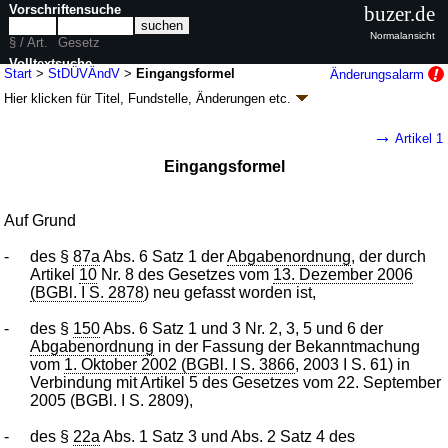
Vorschriftensuche
buzer.de
Normalansicht
§ / Art.
Gesetz
Volltextsuche
Start
>
StDÜVÄndV
>
Eingangsformel
Änderungsalarm
Hier klicken für
Titel, Fundstelle, Änderungen
etc.
nur in StDÜVÄndV
Eingangsformel - Verordnung zur Änderung der
→
Artikel 1
Steuerdaten-Übermittlungsverordnung
Eingangsformel
(StDÜVÄndV
k.a.Abk.
)
V. v. 20.12.2006
BGBl. I S. 3380
(
Nr. 65
); Geltung ab 01.01.2007
1 Änderung
|
Drucksachen / Entwurf / Begründung
|
Auf Grund
wird in 6 Vorschriften zitiert
-
des §
87a
Abs. 6 Satz 1 der
Abgabenordnung
, der durch
Artikel
10
Nr. 8 des Gesetzes vom
13. Dezember 2006
(BGBl. I S. 2878
) neu gefasst worden ist,
-
des §
150
Abs. 6 Satz 1 und 3 Nr. 2, 3, 5 und 6 der
Abgabenordnung
in der Fassung der Bekanntmachung
vom
1. Oktober 2002 (BGBl. I S. 3866
, 2003 I S. 61) in
Verbindung mit Artikel 5 des Gesetzes vom 22. September
2005 (BGBl. I S. 2809),
-
des §
22a
Abs. 1 Satz 3 und Abs. 2 Satz 4 des