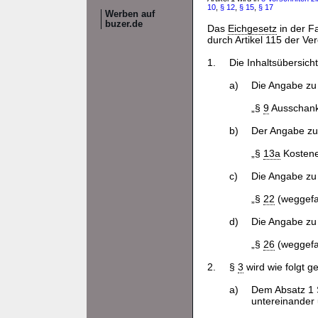
10
,
§ 12
,
§ 15
,
§ 17
Werben auf
buzer.de
Das
Eichgesetz
in der 
durch Artikel 115 der Ve
1.
Die Inhaltsübersicht
a)
Die Angabe zu
„§
9
Ausschan
b)
Der Angabe z
„§
13a
Kostene
c)
Die Angabe zu
„§
22
(weggefal
d)
Die Angabe zu
„§
26
(weggefal
2.
§
3
wird wie folgt g
a)
Dem Absatz 1 
untereinander 