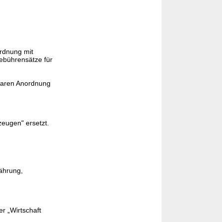
ordnung mit
ebührensätze für
hbaren Anordnung
zeugen" ersetzt.
ährung,
r „Wirtschaft