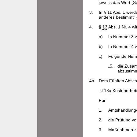
jeweils das Wort „
3.
In §
11
Abs. 1 werde
anderes bestimmt" 
4.
§
13
Abs. 1 Nr. 4 wi
a)
In Nummer 3 w
b)
In Nummer 4 wi
c)
Folgende Numm
„5.
die Zusa
abzustim
4a.
Dem Fünften Abschn
„§
13a
Kostenerhe
Für
1.
Amtshandlung
2.
die Prüfung vo
3.
Maßnahmen zur