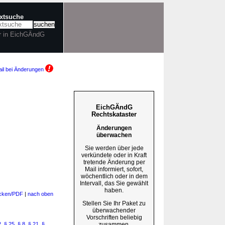
extsuche
r in EichGÄndG
il bei Änderungen
EichGÄndG
Rechtskataster
Änderungen
überwachen
Sie werden über jede
verkündete oder in Kraft
tretende Änderung per
Mail informiert, sofort,
wöchentlich oder in dem
Intervall, das Sie gewählt
haben.
cken/PDF
|
nach oben
Stellen Sie Ihr Paket zu
überwachender
Vorschriften beliebig
zusammen.
2
,
§ 25
,
§ 8
,
§ 21
,
§