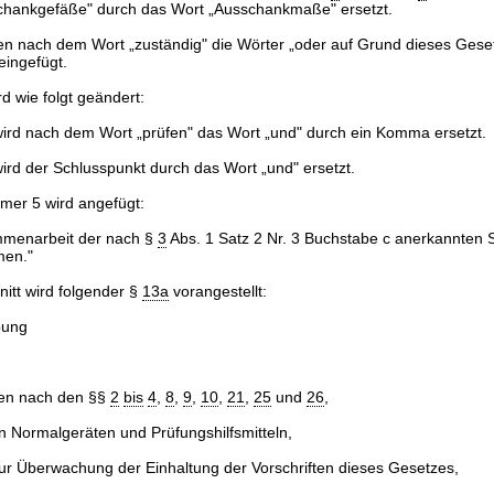
Schankgefäße" durch das Wort „Ausschankmaße" ersetzt.
n nach dem Wort „zuständig" die Wörter „oder auf Grund dieses Gese
eingefügt.
rd wie folgt geändert:
ird nach dem Wort „prüfen" das Wort „und" durch ein Komma ersetzt.
rd der Schlusspunkt durch das Wort „und" ersetzt.
er 5 wird angefügt:
mmenarbeit der nach §
3
Abs. 1 Satz 2 Nr. 3 Buchstabe c anerkannten S
men."
itt wird folgender §
13a
vorangestellt:
bung
en nach den §§
2
bis
4
,
8
,
9
,
10
,
21
,
25
und
26
,
n Normalgeräten und Prüfungshilfsmitteln,
 Überwachung der Einhaltung der Vorschriften dieses Gesetzes,