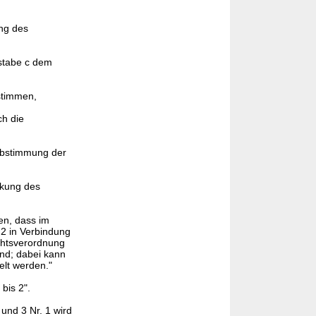
ng des
stabe c dem
stimmen,
ch die
Abstimmung der
nkung des
en, dass im
2 in Verbindung
chtsverordnung
nd; dabei kann
elt werden."
bis 2".
 und 3 Nr. 1 wird