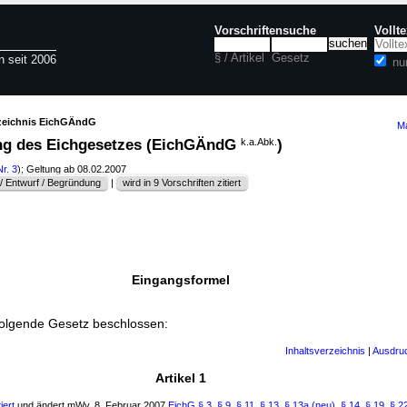
Vorschriftensuche
Vollt
§ / Artikel
Gesetz
n seit 2006
nu
rzeichnis EichGÄndG
Ma
ng des Eichgesetzes (EichGÄndG
k.a.Abk.
)
Nr. 3
); Geltung ab 08.02.2007
 Entwurf / Begründung
|
wird in 9 Vorschriften zitiert
Eingangsformel
folgende Gesetz beschlossen:
Inhaltsverzeichnis
|
Ausdru
Artikel 1
iert
und ändert mWv. 8. Februar 2007
EichG
§ 3
,
§ 9
,
§ 11
,
§ 13
,
§ 13a (neu)
,
§ 14
,
§ 19
,
§ 2