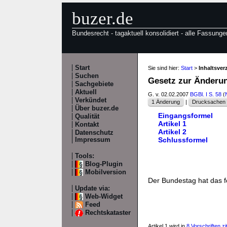
buzer.de
Bundesrecht - tagaktuell konsolidiert - alle Fassunge
Start
Sie sind hier:
Start
>
Inhaltsve
Suchen
Gesetz zur Änderu
Sachgebiete
Aktuell
G. v. 02.02.2007
BGBl. I S. 58
(
Verkündet
1 Änderung
|
Drucksachen /
Über buzer.de
Eingangsformel
Qualität
Artikel 1
Kontakt
Artikel 2
Datenschutz
Schlussformel
Impressum
Tools:
Blog-Plugin
Mobilversion
Der Bundestag hat das 
Update via:
Web-Widget
Feed
Rechtskataster
Artikel 1 wird in
8 Vorschriften zit