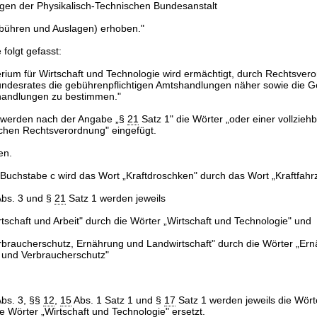
ngen der Physikalisch-Technischen Bundesanstalt
bühren und Auslagen) erhoben."
 folgt gefasst:
rium für Wirtschaft und Technologie wird ermächtigt, durch Rechtsver
desrates die gebührenpflichtigen Amtshandlungen näher sowie die G
handlungen zu bestimmen."
4 werden nach der Angabe „§
21
Satz 1" die Wörter „oder einer vollzie
lchen Rechtsverordnung" eingefügt.
en.
 Buchstabe c wird das Wort „Kraftdroschken" durch das Wort „Kraftfahr
bs. 3 und §
21
Satz 1 werden jeweils
rtschaft und Arbeit" durch die Wörter „Wirtschaft und Technologie" und
rbraucherschutz, Ernährung und Landwirtschaft" durch die Wörter „Ern
 und Verbraucherschutz"
bs. 3, §§
12
,
15
Abs. 1 Satz 1 und §
17
Satz 1 werden jeweils die Wörte
ie Wörter „Wirtschaft und Technologie" ersetzt.