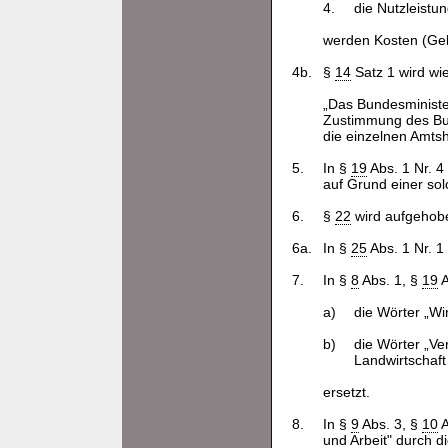
4.
die Nutzleistu
werden Kosten (Ge
4b.
§
14
Satz 1 wird wie
„Das Bundesministe
Zustimmung des Bun
die einzelnen Amts
5.
In §
19
Abs. 1 Nr. 
auf Grund einer so
6.
§
22
wird aufgehob
6a.
In §
25
Abs. 1 Nr. 1
7.
In §
8
Abs. 1, §
19
A
a)
die Wörter „Wi
b)
die Wörter „Ve
Landwirtschaft
ersetzt.
8.
In §
9
Abs. 3, §
10
A
und Arbeit" durch d