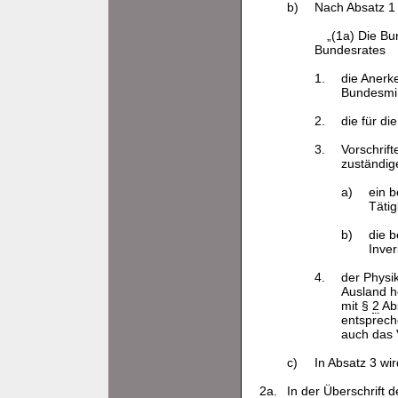
b)
Nach Absatz 1 
„(1a) Die B
Bundesrates
1.
die Anerk
Bundesmin
2.
die für d
3.
Vorschrif
zuständig
a)
ein 
Tätig
b)
die 
Inve
4.
der Physi
Ausland h
mit §
2
Abs
entsprech
auch das 
c)
In Absatz 3 wi
2a.
In der Überschrift d