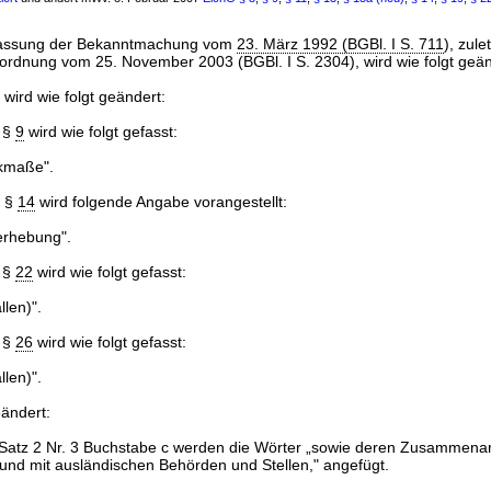
Fassung der Bekanntmachung vom
23. März 1992 (BGBl. I S. 711
), zule
rordnung vom 25. November 2003 (BGBl. I S. 2304), wird wie folgt geän
 wird wie folgt geändert:
 §
9
wird wie folgt gefasst:
kmaße".
u §
14
wird folgende Angabe vorangestellt:
rhebung".
 §
22
wird wie folgt gefasst:
len)".
 §
26
wird wie folgt gefasst:
len)".
eändert:
Satz 2 Nr. 3 Buchstabe c werden die Wörter „sowie deren Zusammenar
und mit ausländischen Behörden und Stellen," angefügt.