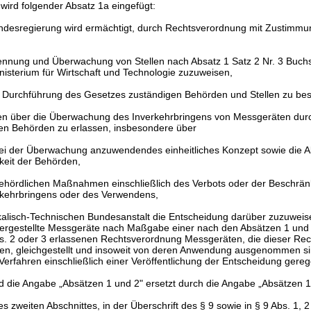
wird folgender Absatz 1a eingefügt:
undesregierung wird ermächtigt, durch Rechtsverordnung mit Zustimmu
ennung und Überwachung von Stellen nach Absatz 1 Satz 2 Nr. 3 Buch
isterium für Wirtschaft und Technologie zuzuweisen,
ie Durchführung des Gesetzes zuständigen Behörden und Stellen zu be
ten über die Überwachung des Inverkehrbringens von Messgeräten dur
en Behörden zu erlassen, insbesondere über
bei der Überwachung anzuwendendes einheitliches Konzept sowie die 
keit der Behörden,
behördlichen Maßnahmen einschließlich des Verbots oder der Beschrä
rkehrbringens oder des Verwendens,
kalisch-Technischen Bundesanstalt die Entscheidung darüber zuzuweis
ergestellte Messgeräte nach Maßgabe einer nach den Absätzen 1 und 
. 2 oder 3 erlassenen Rechtsverordnung Messgeräten, die dieser Re
en, gleichgestellt und insoweit von deren Anwendung ausgenommen si
Verfahren einschließlich einer Veröffentlichung der Entscheidung gereg
rd die Angabe „Absätzen 1 und 2" ersetzt durch die Angabe „Absätzen 1 
es zweiten Abschnittes, in der Überschrift des §
9
sowie in §
9
Abs. 1, 2