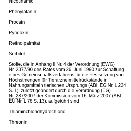
Nicotinamid
Phenylalanin
Procain
Pyridoxin
Retinolpalmitat
Sorbitol
Stoffe, die in Anhang II Nr. 4
der Verordnung (EWG)
Nr. 237
7/90 des Rates vom 26. Juni 1990 zur Schaffung
eines Gemeinschaftsverfahrens für die Festsetzung von
Höchstmengen für Tierarzneimittelrückstände in
Nahrungsmitteln tierischen Ursprungs (ABl. EG Nr. L 224
S. 1), zuletzt geändert durch
die Verordnung (EG)
Nr. 287/
2007 der Kommission vom 16. März 2007 (ABl.
EU Nr. L 78 S. 13), aufgeführt sind
Thiaminchloridhydrochlorid
Threonin