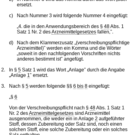
ersetzt.
c)
Nach Nummer 3 wird folgende Nummer 4 eingefügt:
„4. die in den Anwendungsbereich des §
48
Abs. 1
Satz 1 Nr. 2 des
Arzneimittelgesetzes
fallen,".
d)
Nach dem Klammerzusatz „(verschreibungspflichtige
Arzneimittel)" werden ein Komma und die Wörter
„soweit in den nachfolgenden Vorschriften nichts
anderes bestimmt ist" angefügt.
2.
In §
5
Satz 1 wird das Wort „Anlage" durch die Angabe
„Anlage
1
" ersetzt.
3.
Nach §
5
werden folgende §§
6
bis
8
eingefügt:
„§
6
Von der Verschreibungspflicht nach §
48
Abs. 1 Satz 1
Nr. 2 des
Arzneimittelgesetzes
sind Arzneimittel
ausgenommen, die weder ein in Anlage
2
aufgeführter
Stoff, dessen Zubereitung oder Salz sind, noch einen
solchen Stoff, eine solche Zubereitung oder ein solches
Salz enthalten.