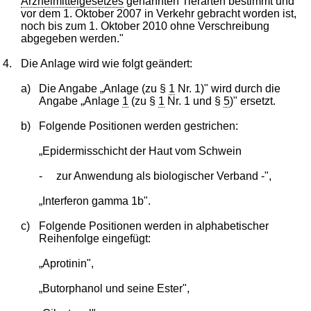
Arzneimittelgesetzes
genannten Tierarten bestimmt und
vor dem 1. Oktober 2007 in Verkehr gebracht worden ist,
noch bis zum 1. Oktober 2010 ohne Verschreibung
abgegeben werden."
4.
Die Anlage wird wie folgt geändert:
a)
Die Angabe „Anlage (zu §
1
Nr. 1)" wird durch die
Angabe „Anlage
1
(zu §
1
Nr. 1 und §
5
)" ersetzt.
b)
Folgende Positionen werden gestrichen:
„Epidermisschicht der Haut vom Schwein
-
zur Anwendung als biologischer Verband -",
„Interferon gamma 1b".
c)
Folgende Positionen werden in alphabetischer
Reihenfolge eingefügt:
„Aprotinin",
„Butorphanol und seine Ester",