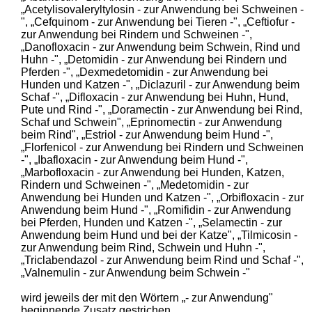
„Acetylisovaleryltylosin - zur Anwendung bei Schweinen -
", „Cefquinom - zur Anwendung bei Tieren -", „Ceftiofur -
zur Anwendung bei Rindern und Schweinen -",
„Danofloxacin - zur Anwendung beim Schwein, Rind und
Huhn -", „Detomidin - zur Anwendung bei Rindern und
Pferden -", „Dexmedetomidin - zur Anwendung bei
Hunden und Katzen -", „Diclazuril - zur Anwendung beim
Schaf -", „Difloxacin - zur Anwendung bei Huhn, Hund,
Pute und Rind -", „Doramectin - zur Anwendung bei Rind,
Schaf und Schwein", „Eprinomectin - zur Anwendung
beim Rind", „Estriol - zur Anwendung beim Hund -",
„Florfenicol - zur Anwendung bei Rindern und Schweinen
-", „Ibafloxacin - zur Anwendung beim Hund -",
„Marbofloxacin - zur Anwendung bei Hunden, Katzen,
Rindern und Schweinen -", „Medetomidin - zur
Anwendung bei Hunden und Katzen -", „Orbifloxacin - zur
Anwendung beim Hund -", „Romifidin - zur Anwendung
bei Pferden, Hunden und Katzen -", „Selamectin - zur
Anwendung beim Hund und bei der Katze", „Tilmicosin -
zur Anwendung beim Rind, Schwein und Huhn -",
„Triclabendazol - zur Anwendung beim Rind und Schaf -",
„Valnemulin - zur Anwendung beim Schwein -"
wird jeweils der mit den Wörtern „- zur Anwendung"
beginnende Zusatz gestrichen.