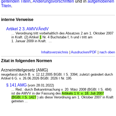
geltenden Titeln
,
Änderungsvorschriften
und in
aufgehobenen
Titeln
.
interne Verweise
Artikel 2 3. AMVVÄndV
... Verordnung tritt vorbehaltlich des Absatzes 2 am 1. Oktober 2007
in Kraft. (2) Artikel
1
Nr. 4 Buchstabe f, h und i tritt am
1. Januar 2009 in Kraft. ...
Inhaltsverzeichnis
|
Ausdrucken/PDF
|
nach oben
Zitat in folgenden Normen
Arzneimittelgesetz (AMG)
neugefasst durch B. v. 12.12.2005 BGBl. I S. 3394; zuletzt geändert durch
Artikel 6 G. v. 26.06.2026 BGBl. 2026 I Nr. 195
§ 141 AMG
(vom 28.01.2022)
... Red.: durch Bekanntmachung v. 20. März 2008 (BGBl. I S. 484)
ist die AMVV in der Fassung des
Artikels 1 V. v. 18. Juli 2007
(BGBl. I S. 1427
) als diese Verordnung am 1. Oktober 2007 in Kraft
getreten ...