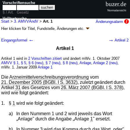
Vorschriftensuche
buzer.de
Normalansicht
§ / Art.
Gesetz
Volltextsuche
Start
>
3. AMVVÄndV
>
Art. 1
Änderungsalarm
Hier klicken für
Titel, Fundstelle, Änderungen
etc.
nur in 3. AMVVÄndV
Artikel 1 - Dritte Verordnung zur Änderung der
←
→
Eingangsformel
Artikel 2
Arzneimittelverschreibungsverordnung (3.
Artikel 1
AMVVÄndV
k.a.Abk.
)
V. v. 18.07.2007
BGBl. I S. 1427
(
Nr. 32
); Geltung ab 01.10.2007,
Artikel 1 wird in
2 Vorschriften zitiert
und ändert mWv. 1. Oktober 2007
abweichend siehe
Artikel 2
AMVV
§ 1
,
§ 5
,
§ 6 (neu)
,
§ 7 (neu)
,
§ 8 (neu)
,
Anlage
,
Anlage 2 (neu)
,
mWv. 1. Januar 2009
Anlage 1
2 Änderungen
|
Drucksachen / Entwurf / Begründung
|
wird in 3 Vorschriften zitiert
Die
Arzneimittelverschreibungsverordnung
vom
21. Dezember 2005 (BGBl. I S. 3632
), zuletzt geändert durch
Artikel
31
des Gesetzes vom
26. März 2007 (BGBl. I S. 378
),
wird wie folgt geändert:
1.
§
1
wird wie folgt geändert:
a)
In den Nummern 1 und 2 wird jeweils das Wort
„Anlage" durch die Angabe „Anlage
1
" ersetzt.
b)
In Nummer 3 wird das Komma durch das Wort „oder"