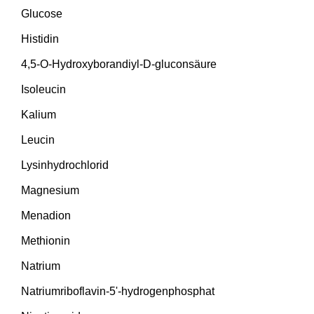
Glucose
Histidin
4,5-O-Hydroxyborandiyl-D-gluconsäure
Isoleucin
Kalium
Leucin
Lysinhydrochlorid
Magnesium
Menadion
Methionin
Natrium
Natriumriboflavin-5'-hydrogenphosphat