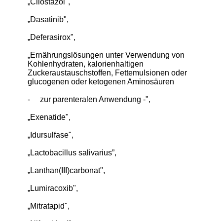
„Cilostazol",
„Dasatinib",
„Deferasirox",
„Ernährungslösungen unter Verwendung von
Kohlenhydraten, kalorienhaltigen
Zuckeraustauschstoffen, Fettemulsionen oder
glucogenen oder ketogenen Aminosäuren
-
zur parenteralen Anwendung -",
„Exenatide",
„Idursulfase",
„Lactobacillus salivarius”,
„Lanthan(III)carbonat",
„Lumiracoxib",
„Mitratapid",