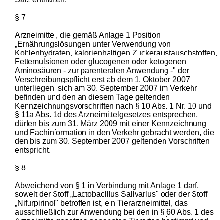
§
7
Arzneimittel, die gemäß Anlage
1
Position
„Ernährungslösungen unter Verwendung von
Kohlenhydraten, kalorienhaltigen Zuckeraustauschstoffen,
Fettemulsionen oder glucogenen oder ketogenen
Aminosäuren - zur parenteralen Anwendung -" der
Verschreibungspflicht erst ab dem 1. Oktober 2007
unterliegen, sich am 30. September 2007 im Verkehr
befinden und den an diesem Tage geltenden
Kennzeichnungsvorschriften nach §
10
Abs. 1 Nr. 10 und
§
11a
Abs. 1d des
Arzneimittelgesetzes
entsprechen,
dürfen bis zum 31. März 2009 mit einer Kennzeichnung
und Fachinformation in den Verkehr gebracht werden, die
den bis zum 30. September 2007 geltenden Vorschriften
entspricht.
§
8
Abweichend von §
1
in Verbindung mit Anlage
1
darf,
soweit der Stoff „Lactobacillus Salivarius" oder der Stoff
„Nifurpirinol" betroffen ist, ein Tierarzneimittel, das
ausschließlich zur Anwendung bei den in §
60
Abs. 1 des