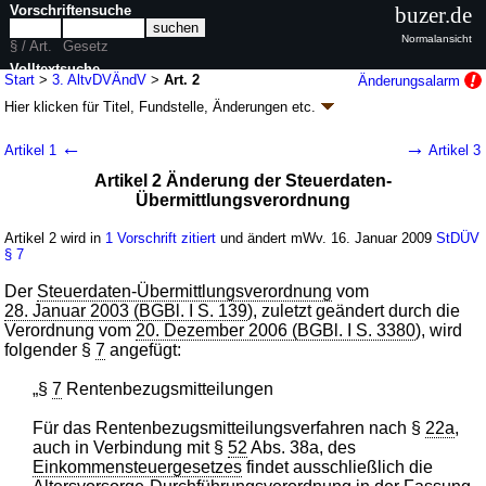
Vorschriftensuche
buzer.de
Normalansicht
§ / Art.
Gesetz
Volltextsuche
Start
>
3. AltvDVÄndV
>
Art. 2
Änderungsalarm
Hier klicken für
Titel, Fundstelle, Änderungen
etc.
nur in 3. AltvDVÄndV
Artikel 2 - Dritte Verordnung zur Änderung der
←
→
Artikel 1
Artikel 3
Altersvorsorge-Durchführungsverordnung (3.
Artikel 2 Änderung der Steuerdaten-
AltvDVÄndV
k.a.Abk.
)
Übermittlungsverordnung
V. v. 08.01.2009
BGBl. I S. 31
(
Nr. 2
); Geltung ab 16.01.2009
2 Änderungen
|
Drucksachen / Entwurf / Begründung
|
Artikel 2 wird in
1 Vorschrift zitiert
und ändert mWv. 16. Januar 2009
StDÜV
§ 7
wird in 3 Vorschriften zitiert
Der
Steuerdaten-Übermittlungsverordnung
vom
28. Januar 2003 (BGBl. I S. 139
), zuletzt geändert durch die
Verordnung vom
20. Dezember 2006 (BGBl. I S. 3380
), wird
folgender §
7
angefügt:
„§
7
Rentenbezugsmitteilungen
Für das Rentenbezugsmitteilungsverfahren nach §
22a
,
auch in Verbindung mit §
52
Abs. 38a, des
Einkommensteuergesetzes
findet ausschließlich die