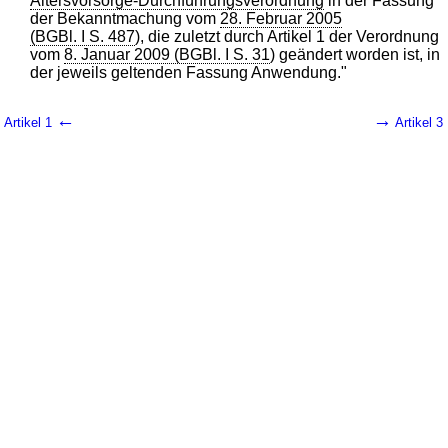
Altersvorsorge-Durchführungsverordnung
in der Fassung
der Bekanntmachung vom
28. Februar 2005
(BGBl. I S. 487
), die zuletzt durch Artikel 1 der Verordnung
vom
8. Januar 2009 (BGBl. I S. 31
) geändert worden ist, in
der jeweils geltenden Fassung Anwendung."
←
→
Artikel 1
Artikel 3