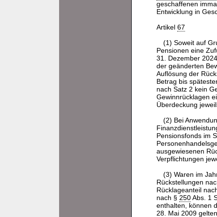
geschaffenen imma
Entwicklung in Ges
Artikel
67
(1) Soweit auf G
Pensionen eine Zufü
31. Dezember 2024 
der geänderten Bewe
Auflösung der Rücks
Betrag bis spätest
nach Satz 2 kein Ge
Gewinnrücklagen ei
Überdeckung jewei
(2) Bei Anwendung
Finanzdienstleistun
Pensionsfonds im S
Personenhandelsges
ausgewiesenen Rück
Verpflichtungen je
(3) Waren im Jah
Rückstellungen na
Rücklageanteil nac
nach §
250
Abs. 1 
enthalten, können d
28. Mai 2009 gelte