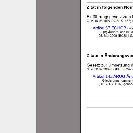
Zitat in folgenden No
Einführungsgesetz zum
G. v. 10.05.1897 RGBl. S. 437; z
Artikel 67 EGHGB
(vo
... (8) Ändern sich bei
25. Mai 2009 (BGBl. I S.
Zitate in Änderungsvor
Gesetz zur Umsetzung de
G. v. 30.07.2009 BGBl. I S. 247
Artikel 14a ARUG Än
... Gliederungsnummer 4
(BGBl. I S. 1102) geände