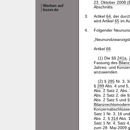
23. Oktober 2008 (B
Werben auf
Abschnitts.
buzer.de
3.
Artikel
64
, der durc
wird Artikel
65
im Ac
4.
Folgender Neunundz
„Neunundzwanzigste
Artikel
66
(1) Die §§
241a
,
Fassung des
Bilan
Jahres- und Konze
anzuwenden.
(2) §
285
Nr. 3, 3
§
289
Abs. 4 und 5,
Abs. 2 Satz 2, Abs.
Abs. 2 Satz 2, die 
Abs. 2 Satz 5 und 
Bilanzrechtsmodern
Konzernabschlüsse
Satz 1 Nr. 3, 16 un
Abs. 2, §
314
Abs. 1
Satz 1 Nr. 4, Satz 4
zum 28. Mai 2009 g