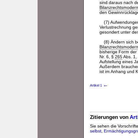
sind daraus nach 
Bilanzrechtsmodern
den Gewinnrücklag
(7) Aufwendungen
Verlustrechnung ge
gesondert unter de
(8) Ändern sich b
Bilanzrechtsmodern
bisherige Form der
Nr. 6, §
265
Abs. 1,
Aufstellung eines 
Außerdem brauchen 
ist im Anhang und 
←
Artikel 1
Zitierungen von
Art
Sie sehen die Vorschrifte
selbst
,
Ermächtigungsgr