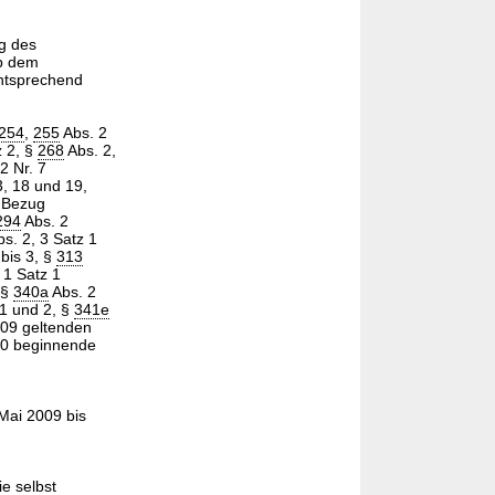
g des
ab dem
ntsprechend
254
,
255
Abs. 2
z 2, §
268
Abs. 2,
2 Nr. 7
3, 18 und 19,
8 Bezug
294
Abs. 2
bs. 2, 3 Satz 1
bis 3, §
313
 1 Satz 1
 §
340a
Abs. 2
1 und 2, §
341e
009 geltenden
10 beginnende
 Mai 2009 bis
ie selbst