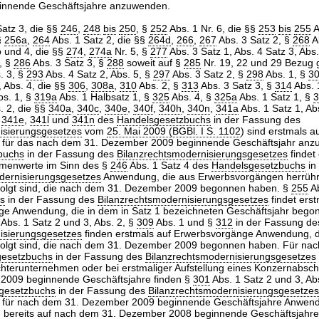
ginnende Geschäftsjahre anzuwenden.
atz 3, die §§
246
,
248
bis
250
, §
252
Abs. 1 Nr. 6, die §§
253
bis
255
A
§
256a
,
264
Abs. 1 Satz 2, die §§
264d
,
266
,
267
Abs. 3 Satz 2, §
268
A
b und 4, die §§
274
,
274a
Nr. 5, §
277
Abs. 3 Satz 1, Abs. 4 Satz 3, Abs
9, §
286
Abs. 3 Satz 3, §
288
soweit auf §
285
Nr. 19, 22 und 29 Bezug
. 3, §
293
Abs. 4 Satz 2, Abs. 5, §
297
Abs. 3 Satz 2, §
298
Abs. 1, §
3
, Abs. 4, die §§
306
,
308a
,
310
Abs. 2, §
313
Abs. 3 Satz 3, §
314
Abs. 1
s. 1, §
319a
Abs. 1 Halbsatz 1, §
325
Abs. 4, §
325a
Abs. 1 Satz 1, §
3
. 2, die §§
340a
,
340c
,
340e
,
340f
,
340h
,
340n
,
341a
Abs. 1 Satz 1, Ab
,
341e
,
341l
und
341n
des
Handelsgesetzbuchs
in der Fassung des
isierungsgesetzes
vom
25. Mai 2009 (BGBl. I S. 1102
) sind erstmals a
 für das nach dem 31. Dezember 2009 beginnende Geschäftsjahr an
buchs
in der Fassung des
Bilanzrechtsmodernisierungsgesetzes
findet
rmenwerte im Sinn des §
246
Abs. 1 Satz 4 des
Handelsgesetzbuchs
in
dernisierungsgesetzes
Anwendung, die aus Erwerbsvorgängen herrühre
folgt sind, die nach dem 31. Dezember 2009 begonnen haben. §
255
Ab
s
in der Fassung des
Bilanzrechtsmodernisierungsgesetzes
findet erst
ge Anwendung, die in dem in Satz 1 bezeichneten Geschäftsjahr bego
Abs. 1 Satz 2 und 3, Abs. 2, §
309
Abs. 1 und §
312
in der Fassung de
isierungsgesetzes
finden erstmals auf Erwerbsvorgänge Anwendung, d
folgt sind, die nach dem 31. Dezember 2009 begonnen haben. Für na
gesetzbuchs
in der Fassung des
Bilanzrechtsmodernisierungsgesetzes
chterunternehmen oder bei erstmaliger Aufstellung eines Konzernabsch
2009 beginnende Geschäftsjahre finden §
301
Abs. 1 Satz 2 und 3, Ab
gesetzbuchs
in der Fassung des
Bilanzrechtsmodernisierungsgesetzes
 für nach dem 31. Dezember 2009 beginnende Geschäftsjahre Anwend
n bereits auf nach dem 31. Dezember 2008 beginnende Geschäftsjahr