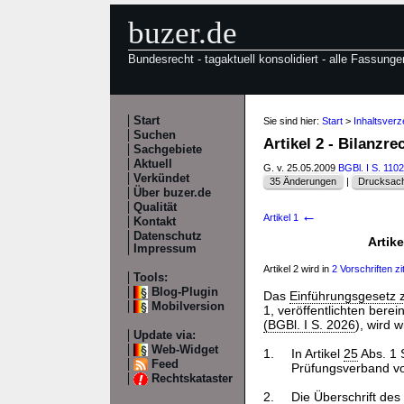
buzer.de
Bundesrecht - tagaktuell konsolidiert - alle Fassunge
Start
Sie sind hier:
Start
>
Inhaltsverz
Suchen
Artikel 2 - Bilanz
Sachgebiete
Aktuell
G. v. 25.05.2009
BGBl. I S. 1102
Verkündet
35 Änderungen
|
Drucksach
Über buzer.de
Qualität
←
Artikel 1
Kontakt
Datenschutz
Artik
Impressum
Artikel 2 wird in
2 Vorschriften zit
Tools:
Blog-Plugin
Das
Einführungsgesetz
Mobilversion
1, veröffentlichten berei
(BGBl. I S. 2026
), wird w
Update via:
Web-Widget
1.
In Artikel
25
Abs. 1 
Feed
Prüfungsverband vo
Rechtskataster
2.
Die Überschrift des