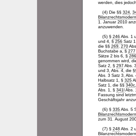
werden, dies jedoc
(4) Die §§
324
,
3
Bilanzrechtsmodern
1. Januar 2010 an
anzuwenden.
(5) §
246
Abs. 1 
und 4, §
256
Satz 1
die §§
269
,
270
Abs
Buchstabe a, §
277
Sätze 2 bis 6, §
28
genommen wird, di
Satz 2, §
297
Abs. 3
und 3, Abs. 4, die 
Abs. 3 Satz 3, Abs.
Halbsatz 1, §
325
Ab
Satz 1, die §§
340c
Abs. 1, §
341l
Abs. 
Fassung sind letzt
Geschäftsjahr anz
(6) §
335
Abs. 5 
Bilanzrechtsmodern
zum 31. August 200
(7) §
248
Abs. 2 
Bilanzrechtsmodern