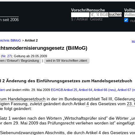
Vorschriftensuche
Vollt
§ / Artikel
Gesetz
n seit 2006
nu
eichnis BilMoG
>
Artikel 2
Ma
rechtsmodernisierungsgesetz (BilMoG)
(
Nr. 27
); Geltung ab 29.05.2009
en / Entwurf / Begründung
|
wird in 59 Vorschriften zitiert
el 2 Änderung des Einführungsgesetzes zum Handelsgesetzbuch
iert
und ändert mWv. 29. Mai 2009
EGHGB
Artikel 25
,
Artikel 64
,
Artikel 66 (neu)
,
Artikel 67 (
 zum Handelsgesetzbuch
in der im Bundesgesetzblatt Teil III, Glieder
nigten Fassung, zuletzt geändert durch Artikel
4
des Gesetzes vom
23.
ie folgt geändert:
Satz 1 werden nach den Wörtern „Wirtschaftsprüfer sind" die Wörter „
r dem 29. Mai 2009 das Prüfungsrecht verliehen worden ist" eingefügt
 Siebenundzwanzigsten Abschnitts, die durch Artikel
4
des Gesetzes v