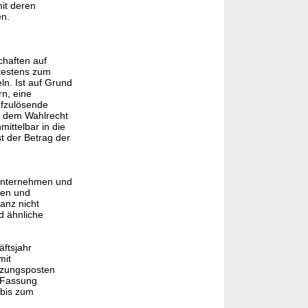
it deren
en.
chaften auf
ätestens zum
n. Ist auf Grund
rn, eine
ufzulösende
n dem Wahlrecht
ittelbar in die
t der Betrag der
unternehmen und
ten und
lanz nicht
d ähnliche
ftsjahr
mit
zungsposten
 Fassung
 bis zum