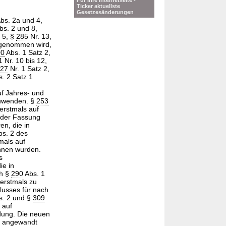
Für Ihre Internetseite -
Ticker aktuellste
Gesetzesänderungen
bs. 2a und 4,
bs. 2 und 8,
. 5, §
285
Nr. 13,
 genommen wird,
00
Abs. 1 Satz 2,
 Nr. 10 bis 12,
27
Nr. 1 Satz 2,
s. 2 Satz 1
uf Jahres- und
zuwenden. §
253
 erstmals auf
 der Fassung
n, die in
s. 2 des
mals auf
nnen wurden.
s
ie in
ch §
290
Abs. 1
erstmals zu
lusses für nach
s. 2 und §
309
auf
ung. Die neuen
e angewandt