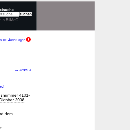
extsuche
r in BilMoG
il bei Änderungen
→
Artikel 3
neu)
ungsnummer 4101-
 Oktober 2008
und dem
.
om