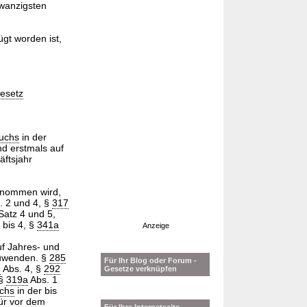
zwanzigsten
ügt worden ist,
esetz
uchs
in der
ind erstmals auf
ftsjahr
enommen wird,
. 2 und 4, §
317
Satz 4 und 5,
 bis 4, §
341a
Anzeige
uf Jahres- und
zuwenden. §
285
Für Ihr Blog oder Forum -
9
Abs. 4, §
292
Gesetze verknüpfen
 §
319a
Abs. 1
chs
in der bis
ür vor dem