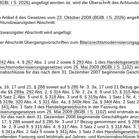
GBl. I S. 2026
) angefügt worden ist, wird die Überschrift des Achtund
h Artikel
4
des Gesetzes vom
23. Oktober 2008 (BGBl. I S. 2026
) angef
htundzwanzigsten Abschnitt.
wanzigster Abschnitt wird angefügt:
r Abschnitt Übergangsvorschriften zum
Bilanzrechtsmodernisierungsg
242
Abs. 4, §
267
Abs. 1 und 2 sowie §
293
Abs. 1 des
Handelsgesetzb
zrechtsmodernisierungsgesetzes
vom
25. Mai 2009 (BGBl. I S. 1102
) s
rnabschlüsse für das nach dem 31. Dezember 2007 beginnende Geschä
a, 16, 17 und 21, §
288
soweit auf §
285
Nr. 3, 3a, 17 und 21 Bezug g
 die §§
289a
,
292
Abs. 2, §
314
Abs. 1 Nr. 2, 2a, 8, 9 und 13, §
315
Abs
 3 Satz 2, Abs. 5 und 6, §
318
Abs. 3 und 8, §
319a
Abs. 1 Satz 1 Nr. 4, 
§§
319b
,
320
Abs. 4, §
321
Abs. 4a, §
340k
Abs. 2a, §
340l
Abs. 2 Satz 2
§
341j
Abs. 1 Satz 3 des
Handelsgesetzbuchs
in der Fassung des
isierungsgesetzes
vom
25. Mai 2009 (BGBl. I S. 1102
) sind erstmals a
 für das nach dem 31. Dezember 2008 beginnende Geschäftsjahr an
d 17, §
288
soweit auf §
285
Nr. 3 und 17 Bezug genommen wird, §
28
 Nr. 2, 8 und 9, §
315
Abs. 4, §
317
Abs. 3 Satz 2 und 3, §
318
Abs. 3,
, §
341a
Abs. 2 Satz 5 sowie §
341j
Abs. 1 Satz 3 des
Handelsgesetzbu
eltenden Fassung sind letztmals auf Jahres- und Konzernabschlüsse f