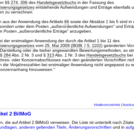
den §§
274
,
306
des
Handelsgesetzbuchs
in der Fassung des
isierungsgesetzes
entstehende Aufwendungen und Erträge ebenfalls un
en zu verrechnen.
 aus der Anwendung des Artikels
66
sowie der Absätze 1 bis 5 sind in
sondert unter dem Posten „außerordentliche Aufwendungen" und Erträ
m Posten „außerordentliche Erträge" anzugeben.
ei der erstmaligen Anwendung der durch die Artikel 1 bis 11 des
isierungsgesetzes
vom
25. Mai 2009 (BGBl. I S. 1102
) geänderten Vors
 Darstellung oder die bisher angewandten Bewertungsmethoden, so si
 §
284
Abs. 2 Nr. 3 und §
313
Abs. 1 Nr. 3 des
Handelsgesetzbuchs
bei 
Jahres- oder Konzernabschlusses nach den geänderten Vorschriften ni
die Vorjahreszahlen bei erstmaliger Anwendung nicht angepasst zu w
Konzernanhang hinzuweisen."
Inhaltsverzeichnis
|
Ausdru
ikel 2 BilMoG
n, die auf Artikel 2 BilMoG verweisen. Die Liste ist unterteilt nach Zitat
undlagen
,
anderen geltenden Titeln
,
Änderungsvorschriften
und in
aufg