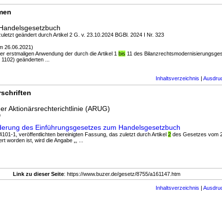
rmen
 Handelsgesetzbuch
uletzt geändert durch Artikel 2 G. v. 23.10.2024 BGBl. 2024 I Nr. 323
m 26.06.2021)
 der erstmaligen Anwendung der durch die Artikel 1
bis
11 des Bilanzrechtsmodernisierungsge
 1102) geänderten ...
Inhaltsverzeichnis
|
Ausdru
schriften
r Aktionärsrechterichtlinie (ARUG)
9
derung des Einführungsgesetzes zum Handelsgesetzbuch
101-1, veröffentlichten bereinigten Fassung, das zuletzt durch Artikel
2
des Gesetzes vom 2
rt worden ist, wird die Angabe „, ...
Link zu dieser Seite
: https://www.buzer.de/gesetz/8755/a161147.htm
Inhaltsverzeichnis
|
Ausdru