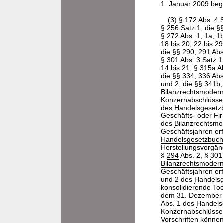
1. Januar 2009 be
(3) §
172
Abs. 4 S
§
256
Satz 1, die §
§
272
Abs. 1, 1a, 1
18 bis 20, 22 bis 2
die §§
290
,
291
Abs
§
301
Abs. 3 Satz 1
14 bis 21, §
315a
Ab
die §§
334
,
336
Abs
und 2, die §§
341b
Bilanzrechtsmodern
Konzernabschlüsse
des
Handelsgesetz
Geschäfts- oder Fi
des
Bilanzrechtsmo
Geschäftsjahren er
Handelsgesetzbuch
Herstellungsvorgän
§
294
Abs. 2, §
301
Bilanzrechtsmodern
Geschäftsjahren er
und 2 des
Handels
konsolidierende To
dem 31. Dezember 
Abs. 1 des
Handels
Konzernabschlüsse
Vorschriften könne