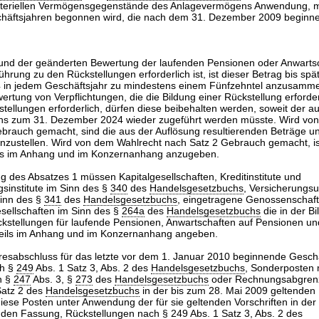
teriellen Vermögensgegenstände des Anlagevermögens Anwendung, m
chäftsjahren begonnen wird, die nach dem 31. Dezember 2009 beginn
rund der geänderten Bewertung der laufenden Pensionen oder Anwarts
hrung zu den Rückstellungen erforderlich ist, ist dieser Betrag bis sp
in jedem Geschäftsjahr zu mindestens einem Fünfzehntel anzusammel
rtung von Verpflichtungen, die die Bildung einer Rückstellung erforde
tellungen erforderlich, dürfen diese beibehalten werden, soweit der a
ens zum 31. Dezember 2024 wieder zugeführt werden müsste. Wird vo
brauch gemacht, sind die aus der Auflösung resultierenden Beträge unm
nzustellen. Wird von dem Wahlrecht nach Satz 2 Gebrauch gemacht, is
ls im Anhang und im Konzernanhang anzugeben.
 des Absatzes 1 müssen Kapitalgesellschaften, Kreditinstitute und
gsinstitute im Sinn des §
340
des
Handelsgesetzbuchs
, Versicherungs
inn des §
341
des
Handelsgesetzbuchs
, eingetragene Genossenschaf
ellschaften im Sinn des §
264a
des
Handelsgesetzbuchs
die in der Bi
stellungen für laufende Pensionen, Anwartschaften auf Pensionen un
weils im Anhang und im Konzernanhang angeben.
resabschluss für das letzte vor dem 1. Januar 2010 beginnende Geschä
ch §
249
Abs. 1 Satz 3, Abs. 2 des
Handelsgesetzbuchs
, Sonderposten 
h §
247
Abs. 3, §
273
des
Handelsgesetzbuchs
oder Rechnungsabgren
Satz 2 des
Handelsgesetzbuchs
in der bis zum 28. Mai 2009 geltenden
iese Posten unter Anwendung der für sie geltenden Vorschriften in der
nden Fassung, Rückstellungen nach §
249
Abs. 1 Satz 3, Abs. 2 des