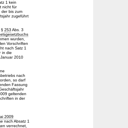
tz 1 kein
 nicht für
 der bis zum
sjahr zugeführt
h §
253
Abs. 3
elsgesetzbuchs
ommen wurden,
en Vorschriften
ht nach Satz 1
 in die
. Januar 2010
ine
sbetriebs nach
orden, so darf
ltenden Fassung
Geschäftsjahr
2009 geltenden
hriften in der
ai 2009
ge nach Absatz 1
gen verrechnet,