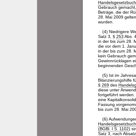
Handelsgesetzbuch
Gebrauch gemacht, is
Beträge, die der R
28. Mai 2009 gelte
wurden.
(4) Niedrigere W
Satz 3, §
253
Abs. 
in der bis zum 28.
die vor dem 1. Jan
in der bis zum 28.
kein Gebrauch gemac
Gewinnrücklagen ein
beginnenden Gesch
(5) Ist im Jahres
Bilanzierungshilfe
§
269
des
Handels
diese unter Anwendu
fortgeführt werden.
eine Kapitalkonsol
Fassung vorgenomme
bis zum 28. Mai 20
(6) Aufwendungen
Handelsgesetzbuch
(BGBl. I S. 1102
) s
Satz 3, nach Absatz