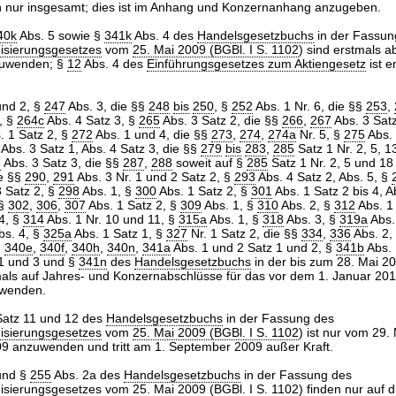
h nur insgesamt; dies ist im Anhang und Konzernanhang anzugeben.
40k
Abs. 5 sowie §
341k
Abs. 4 des
Handelsgesetzbuchs
in der Fassun
isierungsgesetzes
vom
25. Mai 2009 (BGBl. I S. 1102
) sind erstmals 
zuwenden; §
12
Abs. 4 des
Einführungsgesetzes zum Aktiengesetz
ist e
und 2, §
247
Abs. 3, die §§
248
bis
250
, §
252
Abs. 1 Nr. 6, die §§
253
,
, §
264c
Abs. 4 Satz 3, §
265
Abs. 3 Satz 2, die §§
266
,
267
Abs. 3 Sat
. 1 Satz 2, §
272
Abs. 1 und 4, die §§
273
,
274
,
274a
Nr. 5, §
275
Abs. 
Abs. 3 Satz 1, Abs. 4 Satz 3, die §§
279
bis
283
,
285
Satz 1 Nr. 2, 5, 1
6
Abs. 3 Satz 3, die §§
287
,
288
soweit auf §
285
Satz 1 Nr. 2, 5 und 1
e §§
290
,
291
Abs. 3 Nr. 1 und 2 Satz 2, §
293
Abs. 4 Satz 2, Abs. 5, §
 Satz 2, §
298
Abs. 1, §
300
Abs. 1 Satz 2, §
301
Abs. 1 Satz 2 bis 4, A
§§
302
,
306
,
307
Abs. 1 Satz 2, §
309
Abs. 1, §
310
Abs. 2, §
312
Abs. 1 
 4, §
314
Abs. 1 Nr. 10 und 11, §
315a
Abs. 1, §
318
Abs. 3, §
319a
Abs.
s. 4, §
325a
Abs. 1 Satz 1, §
327
Nr. 1 Satz 2, die §§
334
,
336
Abs. 2,
,
340e
,
340f
,
340h
,
340n
,
341a
Abs. 1 und 2 Satz 1 und 2, §
341b
Abs. 
1 und 3 und §
341n
des
Handelsgesetzbuchs
in der bis zum 28. Mai 2
mals auf Jahres- und Konzernabschlüsse für das vor dem 1. Januar 20
uwenden.
Satz 11 und 12 des
Handelsgesetzbuchs
in der Fassung des
isierungsgesetzes
vom
25. Mai 2009 (BGBl. I S. 1102
) ist nur vom 29.
9 anzuwenden und tritt am 1. September 2009 außer Kraft.
und §
255
Abs. 2a des
Handelsgesetzbuchs
in der Fassung des
isierungsgesetzes
vom
25. Mai 2009 (BGBl. I S. 1102
) finden nur auf d