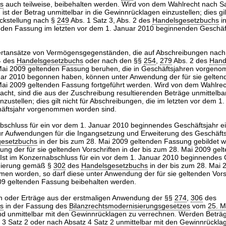
s
auch teilweise, beibehalten werden. Wird von dem Wahlrecht nach Sa
t der Betrag unmittelbar in die Gewinnrücklagen einzustellen; dies gilt
ückstellung nach §
249
Abs. 1 Satz 3, Abs. 2 des
Handelsgesetzbuchs
in
nden Fassung im letzten vor dem 1. Januar 2010 beginnenden Geschäft
ertansätze von Vermögensgegenständen, die auf Abschreibungen nac
4 des
Handelsgesetzbuchs
oder nach den §§
254
,
279
Abs. 2 des
Hand
 Mai 2009 geltenden Fassung beruhen, die in Geschäftsjahren vorgen
uar 2010 begonnen haben, können unter Anwendung der für sie geltend
 Mai 2009 geltenden Fassung fortgeführt werden. Wird von dem Wahlrec
ht, sind die aus der Zuschreibung resultierenden Beträge unmittelbar
zustellen; dies gilt nicht für Abschreibungen, die im letzten vor dem 1
äftsjahr vorgenommen worden sind.
abschluss für ein vor dem 1. Januar 2010 beginnendes Geschäftsjahr e
 für Aufwendungen für die Ingangsetzung und Erweiterung des Geschäft
gesetzbuchs
in der bis zum 28. Mai 2009 geltenden Fassung gebildet w
ng der für sie geltenden Vorschriften in der bis zum 28. Mai 2009 ge
 Ist im Konzernabschluss für ein vor dem 1. Januar 2010 beginnendes 
idierung gemäß §
302
des
Handelsgesetzbuchs
in der bis zum 28. Mai 
n worden, so darf diese unter Anwendung der für sie geltenden Vorsc
09 geltenden Fassung beibehalten werden.
 oder Erträge aus der erstmaligen Anwendung der §§
274
,
306
des
s
in der Fassung des
Bilanzrechtsmodernisierungsgesetzes
vom
25. M
ind unmittelbar mit den Gewinnrücklagen zu verrechnen. Werden Beträ
 3 Satz 2 oder nach Absatz 4 Satz 2 unmittelbar mit den Gewinnrückla