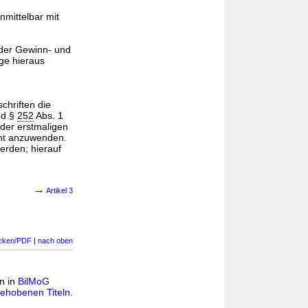
mittelbar mit
 der Gewinn- und
ge hieraus
chriften die
nd §
252
Abs. 1
der erstmaligen
cht anzuwenden.
erden; hierauf
→
Artikel 3
cken/PDF
|
nach oben
en in
BilMoG
ehobenen Titeln
.