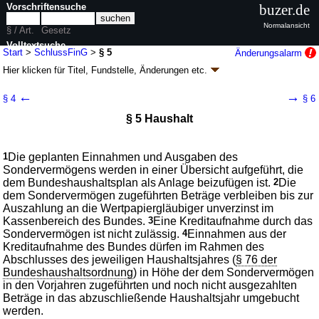
Vorschriftensuche
buzer.de
Normalansicht
§ / Art.
Gesetz
Volltextsuche
Start
>
SchlussFinG
>
§ 5
Änderungsalarm
Hier klicken für
Titel, Fundstelle, Änderungen
etc.
nur in SchlussFinG
§ 5 - Schlusszahlungsfinanzierungsgesetz
←
→
§ 4
§ 6
(SchlussFinG)
§ 5 Haushalt
G. v. 06.07.2009
BGBl. I S. 1702
(
Nr. 39
); zuletzt geändert durch
Artikel 4
G. v. 30.09.2025
BGBl. 2025 I Nr. 231
Geltung ab 11.07.2009; FNA: 652-3
Bundesanleihen
1
Die geplanten Einnahmen und Ausgaben des
1 weitere Fassung
|
Drucksachen / Entwurf / Begründung
|
Sondervermögens werden in einer Übersicht aufgeführt, die
wird in 1 Vorschrift zitiert
dem Bundeshaushaltsplan als Anlage beizufügen ist.
2
Die
dem Sondervermögen zugeführten Beträge verbleiben bis zur
Auszahlung an die Wertpapiergläubiger unverzinst im
Kassenbereich des Bundes.
3
Eine Kreditaufnahme durch das
Sondervermögen ist nicht zulässig.
4
Einnahmen aus der
Kreditaufnahme des Bundes dürfen im Rahmen des
Abschlusses des jeweiligen Haushaltsjahres (
§ 76 der
Bundeshaushaltsordnung
) in Höhe der dem Sondervermögen
in den Vorjahren zugeführten und noch nicht ausgezahlten
Beträge in das abzuschließende Haushaltsjahr umgebucht
werden.