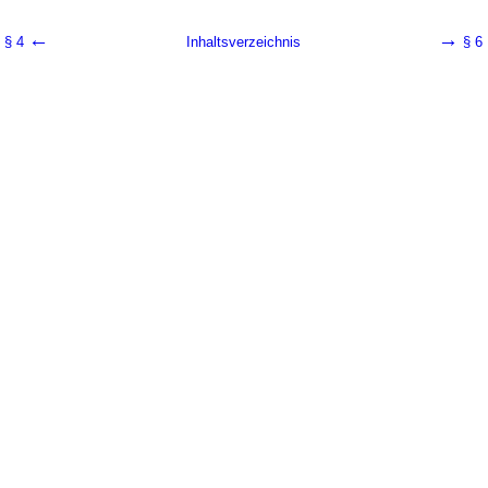
←
→
§ 4
Inhaltsverzeichnis
§ 6