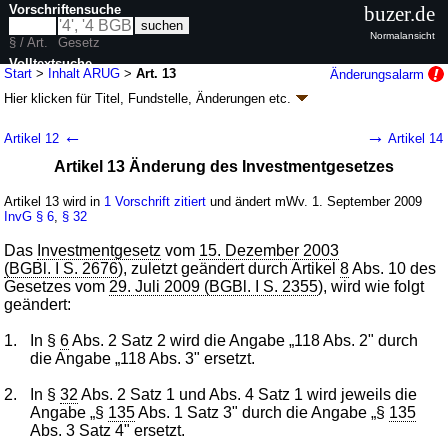
Vorschriftensuche
buzer.de
Normalansicht
§ / Art.
Gesetz
Volltextsuche
Start
>
Inhalt ARUG
>
Art. 13
Änderungsalarm
Hier klicken für
Titel, Fundstelle, Änderungen
etc.
nur in ARUG
Artikel 13 - Gesetz zur Umsetzung der
←
→
Artikel 12
Artikel 14
Aktionärsrechterichtlinie (ARUG)
Artikel 13 Änderung des Investmentgesetzes
G. v. 30.07.2009
BGBl. I S. 2479
(
Nr. 50
); Geltung ab 01.09.2009,
abweichend siehe
Artikel 16
Artikel 13 wird in
1 Vorschrift zitiert
und ändert mWv. 1. September 2009
19 Änderungen
|
Drucksachen / Entwurf / Begründung
|
InvG
§ 6
,
§ 32
wird in 25 Vorschriften zitiert
Das
Investmentgesetz
vom
15. Dezember 2003
(BGBl. I S. 2676
), zuletzt geändert durch Artikel
8
Abs. 10 des
Gesetzes vom
29. Juli 2009 (BGBl. I S. 2355
), wird wie folgt
geändert:
1.
In §
6
Abs. 2 Satz 2 wird die Angabe „118 Abs. 2" durch
die Angabe „118 Abs. 3" ersetzt.
2.
In §
32
Abs. 2 Satz 1 und Abs. 4 Satz 1 wird jeweils die
Angabe „§
135
Abs. 1 Satz 3" durch die Angabe „§
135
Abs. 3 Satz 4" ersetzt.